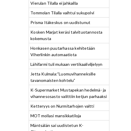
Vierulan Tilalla ei jahkailla
Tommolan Tilalla vaihtui sukupolvi
Prisma Itäkeskus on uudistunut
Kosken Marjat keräsi talvituotannosta
kokemusta
Honkasen puutarhassa kehitetään
Viherlinkin automaatiota
Lähifarmi tuli mukaan vertikaaliviljelyyn
Jetta Kulmala:”Luomuvihanneksille
tavanomaisten kohtelu”
K-Supermarket Mustapekan hedelmä- ja
vihannesosasto valittiin ketjun parhaaksi
Ketteryys on Nurmitarhojen valtti
MOT mollasi mansikkatiloja
Mäntsälän sai uudistetun K-