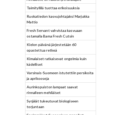
Taimityllilä tuottaa erikoisuuksia
Ruokatiedon kasvujohtajaksi Marjukka
Mattio
Fresh Servant vahvistaa kasvuaan
ostamalla Bama Fresh Cutsin
Kielon päivänä järjestetään 60
opastettua retkeä
Kimalaiset ratkaisevat ongelmia kuin
kädelliset
Varsinais-Suomeen istutettiin persikoita
ja aprikooseja
Aurinkopuiston lampaat saavat
rinnalleen mehiläiset
Syrjälät tukeutuvat biologiseen
torjuntaan