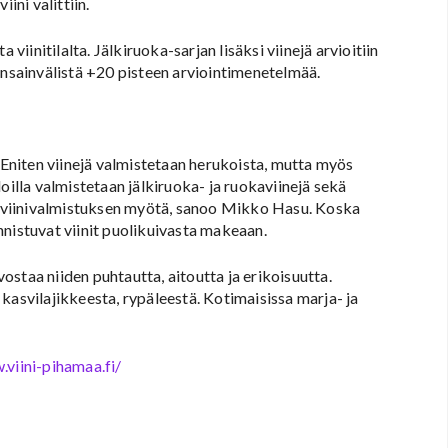
ini valittiin.
viinitilalta. Jälkiruoka-sarjan lisäksi viinejä arvioitiin
ansainvälistä +20 pisteen arviointimenetelmää.
. Eniten viinejä valmistetaan herukoista, mutta myös
oilla valmistetaan jälkiruoka- ja ruokaviinejä sekä
ut viinivalmistuksen myötä, sanoo Mikko Hasu. Koska
nnistuvat viinit puolikuivasta makeaan.
staa niiden puhtautta, aitoutta ja erikoisuutta.
kasvilajikkeesta, rypäleestä. Kotimaisissa marja- ja
.viini-pihamaa.fi/