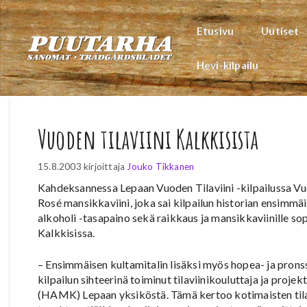
Siirry
sisältöön
Etusivu
Uutiset
Hevi-kilpailu
Vuoden tilaviini Kalkkisista
15.8.2003
kirjoittaja
Jouko Tikkanen
Kahdeksannessa Lepaan Vuoden Tilaviini -kilpailussa Vuo
Rosé mansikkaviini, joka sai kilpailun historian ensimmäi
alkoholi -tasapaino sekä raikkaus ja mansikkaviinille so
Kalkkisissa.
– Ensimmäisen kultamitalin lisäksi myös hopea- ja pronss
kilpailun sihteerinä toiminut tilaviinikouluttaja ja 
(HAMK) Lepaan yksiköstä. Tämä kertoo kotimaisten tilav