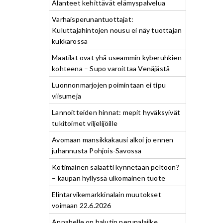
Alanteet kehittävät elämyspalvelua
Varhaisperunantuottajat:
Kuluttajahintojen nousu ei näy tuottajan
kukkarossa
Maatilat ovat yhä useammin kyberuhkien
kohteena – Supo varoittaa Venäjästä
Luonnonmarjojen poimintaan ei tipu
viisumeja
Lannoitteiden hinnat: mepit hyväksyivät
tukitoimet viljelijöille
Avomaan mansikkakausi alkoi jo ennen
juhannusta Pohjois-Savossa
Kotimainen salaatti kynnetään peltoon?
– kaupan hyllyssä ulkomainen tuote
Elintarvikemarkkinalain muutokset
voimaan 22.6.2026
Annabelle on halutin perunalajike