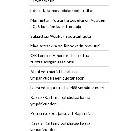
Citymarketin
Edullista lämpöä biolämpökontilla
Männistön Puutarha Lopelta on Vuoden
2025 kukkien laatutuottaja
Salaatteja Wääksyn puutarhasta
Maa-artisokka on Rinnekarin bravuuri
OK Lännen Vihannes hakeutuu
tuottajaorganisaatioksi
Alanteen marjatila tähtää
ympärivuotiseen tuotantoon
Lakstedtin puutarha elää ympäri vuoden
Kasvis-Kartano puhdistaa kaalia
ympärivuoden
Perunakokeet jatkuvat Räpin tilalla
Kasvis-Kartano puhdistaa kaalia
ympärivuoden