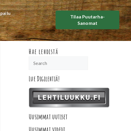
lpailu
Tilaa Puutarha-
Sanomat
Hae lehdistä
Lue Digilehtiä!
Uusimmat uutiset
Uusimmat videot