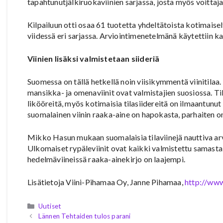
tapahtunutjälkiruokaviinien sarjassa, josta myös voittajavi
Kilpailuun otti osaa 61 tuotetta yhdeltätoista kotimaiselta 
viidessä eri sarjassa. Arviointimenetelmänä käytettiin k
Viinien lisäksi valmistetaan siideriä
Suomessa on tällä hetkellä noin viisikymmentä viinitilaa
mansikka- ja omenaviinit ovat valmistajien suosiossa. Til
likööreitä, myös kotimaisia tilasiidereitä on ilmaantun
suomalainen viinin raaka-aine on hapokasta, parhaiten o
Mikko Hasun mukaan suomalaisia tilaviinejä nauttiva arvo
Ulkomaiset rypäleviinit ovat kaikki valmistettu samasta 
hedelmäviineissä raaka-ainekirjo on laajempi.
Lisätietoja Viini-Pihamaa Oy, Janne Pihamaa,
http://www
Kategoriat
Uutiset
Lännen Tehtaiden tulos parani