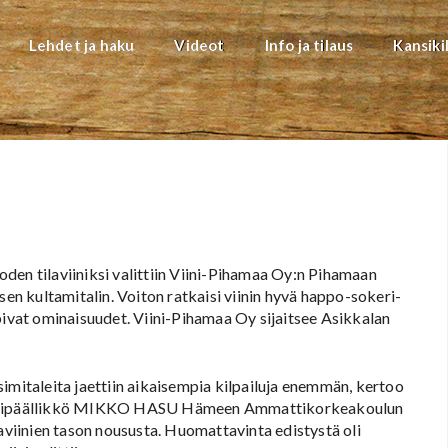
Lehdet ja haku
Videot
Info ja tilaus
Kansiki
den tilaviiniksi valittiin Viini-Pihamaa Oy:n Pihamaan
sen kultamitalin. Voiton ratkaisi viinin hyvä happo-sokeri-
pivat ominaisuudet. Viini-Pihamaa Oy sijaitsee Asikkalan
imitaleita jaettiin aikaisempia kilpailuja enemmän, kertoo
projektipäällikkö MIKKO HASU Hämeen Ammattikorkeakoulun
iinien tason noususta. Huomattavinta edistystä oli