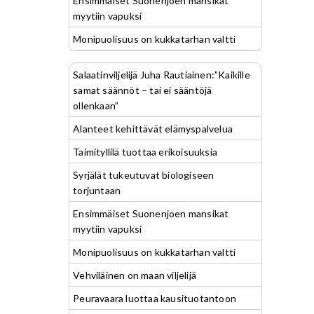
Ensimmäiset Suonenjoen mansikat
myytiin vapuksi
Monipuolisuus on kukkatarhan valtti
Salaatinviljelijä Juha Rautiainen:”Kaikille
samat säännöt – tai ei sääntöjä
ollenkaan”
Alanteet kehittävät elämyspalvelua
Taimityllilä tuottaa erikoisuuksia
Syrjälät tukeutuvat biologiseen
torjuntaan
Ensimmäiset Suonenjoen mansikat
myytiin vapuksi
Monipuolisuus on kukkatarhan valtti
Vehviläinen on maan viljelijä
Peuravaara luottaa kausituotantoon