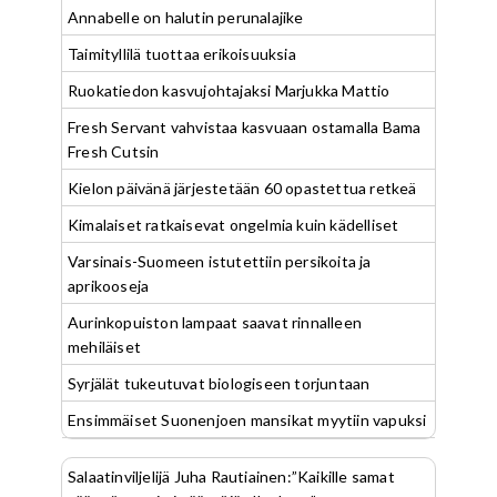
Annabelle on halutin perunalajike
Taimityllilä tuottaa erikoisuuksia
Ruokatiedon kasvujohtajaksi Marjukka Mattio
Fresh Servant vahvistaa kasvuaan ostamalla Bama
Fresh Cutsin
Kielon päivänä järjestetään 60 opastettua retkeä
Kimalaiset ratkaisevat ongelmia kuin kädelliset
Varsinais-Suomeen istutettiin persikoita ja
aprikooseja
Aurinkopuiston lampaat saavat rinnalleen
mehiläiset
Syrjälät tukeutuvat biologiseen torjuntaan
Ensimmäiset Suonenjoen mansikat myytiin vapuksi
Salaatinviljelijä Juha Rautiainen:”Kaikille samat