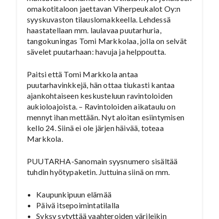
omakotitaloon jaettavan Viherpeukalot Oy:n
syyskuvaston tilauslomakkeella. Lehdessä
haastatellaan mm. laulavaa puutarhuria,
tangokuningas Tomi Markkolaa, jolla on selvät
sävelet puutarhaan: havuja ja helppoutta.
Paitsi että Tomi Markkola antaa
puutarhavinkkejä, hän ottaa tiukasti kantaa
ajankohtaiseen keskusteluun ravintoloiden
aukioloajoista. – Ravintoloiden aikataulu on
mennyt ihan mettään. Nyt aloitan esiintymisen
kello 24. Siinä ei ole järjen häivää, toteaa
Markkola.
PUUTARHA-Sanomain syysnumero sisältää
tuhdin hyötypaketin. Juttuina siinä on mm.
Kaupunkipuun elämää
Päivä itsepoimintatilalla
Syksy sytyttää vaahteroiden värileikin