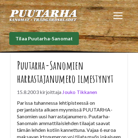
Siirry
sisältöön
Val
Tilaa Puutarha-Sanomat
Puutarha-Sanomien
harrastajanumero ilmestynyt
15.8.2003
kirjoittaja
Jouko Tikkanen
Parissa tuhannessa lehtipisteessä on
perjantaista alkaen myynnissä PUUTARHA-
Sanomien uusi harrastajanumero. Puutarha-
Sanomain ammattilaislehden tilaajat saavat
tämän lehden kotiin kannettuna. Vajaa 6 euroa
maksavan irtonumeron voi tilata myös jokaiseen