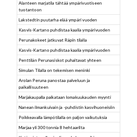
Alanteen marjatila tähtää ympärivuotiseen
tuotantoon
Lakstedtin puutarha elää ympäri vuoden
Kasvis-Kartano puhdistaa kaalia ympärivuoden
Perunakokeet jatkuvat Räpin tilalla
Kasvis-Kartano puhdistaa kaalia ympärivuoden
Penttilän Perunasiskot puhaltavat yhteen
Simulan Tilalla on tekemisen meninki
Arolan Peruna panostaa palveluun ja
paikallisuuteen
Marjakaupalla paikataan lomakuukauden myynti
Nanean ilmankuivain ja -puhdistin kasvihuoneisiin
Poikkeavalla lämpötilalla on paljon vaikutuksia
Marjaa yli 300 tonnia 8 hehtaarilta