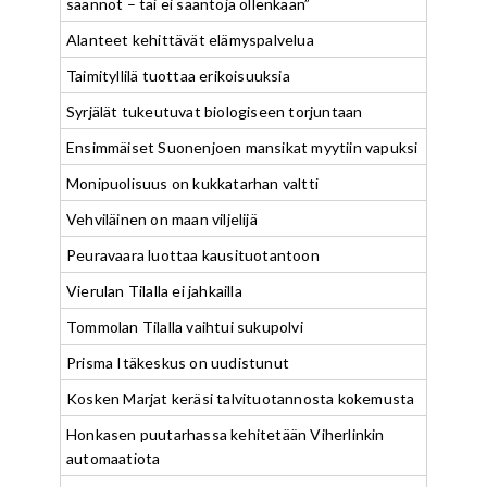
säännöt – tai ei sääntöjä ollenkaan”
Alanteet kehittävät elämyspalvelua
Taimityllilä tuottaa erikoisuuksia
Syrjälät tukeutuvat biologiseen torjuntaan
Ensimmäiset Suonenjoen mansikat myytiin vapuksi
Monipuolisuus on kukkatarhan valtti
Vehviläinen on maan viljelijä
Peuravaara luottaa kausituotantoon
Vierulan Tilalla ei jahkailla
Tommolan Tilalla vaihtui sukupolvi
Prisma Itäkeskus on uudistunut
Kosken Marjat keräsi talvituotannosta kokemusta
Honkasen puutarhassa kehitetään Viherlinkin
automaatiota