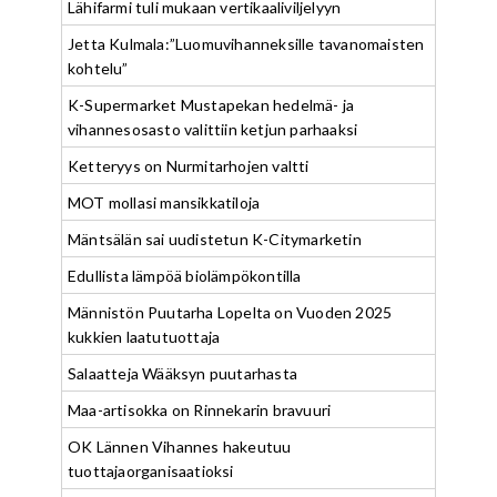
Lähifarmi tuli mukaan vertikaaliviljelyyn
Jetta Kulmala:”Luomuvihanneksille tavanomaisten
kohtelu”
K-Supermarket Mustapekan hedelmä- ja
vihannesosasto valittiin ketjun parhaaksi
Ketteryys on Nurmitarhojen valtti
MOT mollasi mansikkatiloja
Mäntsälän sai uudistetun K-Citymarketin
Edullista lämpöä biolämpökontilla
Männistön Puutarha Lopelta on Vuoden 2025
kukkien laatutuottaja
Salaatteja Wääksyn puutarhasta
Maa-artisokka on Rinnekarin bravuuri
OK Lännen Vihannes hakeutuu
tuottajaorganisaatioksi