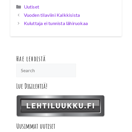
Kategoriat
Uutiset
Vuoden tilaviini Kalkkisista
Kuluttaja ei tunnista lähiruokaa
Hae lehdistä
Lue Digilehtiä!
Uusimmat uutiset