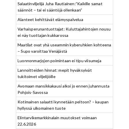
Salaatinviljelijä Juha Rautiainen:”Kaikille samat
säännöt – tai ei sääntöjä ollenkaan”
Alanteet kehittävät elämyspalvelua
Varhaisperunantuottajat: Kuluttajahintojen nousu
ei näy tuottajan kukkarossa
Maatilat ovat yhä useammin kyberuhkien kohteena
– Supo varoittaa Venäjästä
Luonnonmarjojen poimintaan ei tipu viisumeja
Lannoitteiden hinnat: mepit hyväksyivät
tukitoimet viljelijöille
Avomaan mansikkakausi alkoi jo ennen juhannusta
Pohjois-Savossa
Kotimainen salaatti kynnetään peltoon? – kaupan
hyllyssä ulkomainen tuote
Elintarvikemarkkinalain muutokset voimaan
22.6.2026