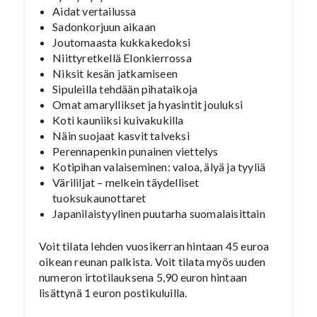
Aidat vertailussa
Sadonkorjuun aikaan
Joutomaasta kukkakedoksi
Niittyretkellä Elonkierrossa
Niksit kesän jatkamiseen
Sipuleilla tehdään pihataikoja
Omat amaryllikset ja hyasintit jouluksi
Koti kauniiksi kuivakukilla
Näin suojaat kasvit talveksi
Perennapenkin punainen viettelys
Kotipihan valaiseminen: valoa, älyä ja tyyliä
Värililjat – melkein täydelliset
tuoksukaunottaret
Japanilaistyylinen puutarha suomalaisittain
Voit tilata lehden vuosikerran hintaan 45 euroa
oikean reunan palkista. Voit tilata myös uuden
numeron irtotilauksena 5,90 euron hintaan
lisättynä 1 euron postikuluilla.