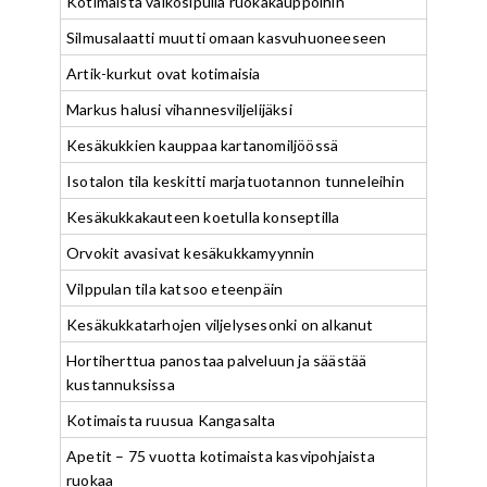
Kotimaista valkosipulia ruokakauppoihin
Silmusalaatti muutti omaan kasvuhuoneeseen
Artik-kurkut ovat kotimaisia
Markus halusi vihannesviljelijäksi
Kesäkukkien kauppaa kartanomiljöössä
Isotalon tila keskitti marjatuotannon tunneleihin
Kesäkukkakauteen koetulla konseptilla
Orvokit avasivat kesäkukkamyynnin
Vilppulan tila katsoo eteenpäin
Kesäkukkatarhojen viljelysesonki on alkanut
Hortiherttua panostaa palveluun ja säästää
kustannuksissa
Kotimaista ruusua Kangasalta
Apetit – 75 vuotta kotimaista kasvipohjaista
ruokaa