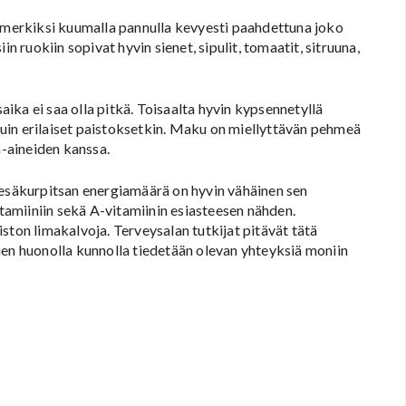
simerkiksi kuumalla pannulla kevyesti paahdettuna joko
n ruokiin sopivat hyvin sienet, sipulit, tomaatit, sitruuna,
ka ei saa olla pitkä. Toisaalta hyvin kypsennetyllä
 kuin erilaiset paistoksetkin. Maku on miellyttävän pehmeä
a-aineiden kanssa.
Kesäkurpitsan energiamäärä on hyvin vähäinen sen
itamiiniin sekä A-vitamiinin esiasteesen nähden.
ston limakalvoja. Terveysalan tutkijat pitävät tätä
ien huonolla kunnolla tiedetään olevan yhteyksiä moniin