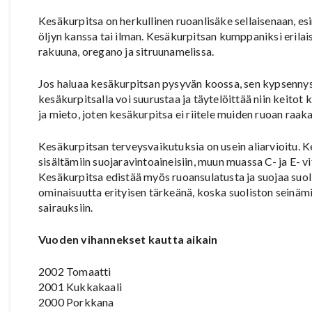
Kesäkurpitsa on herkullinen ruoanlisäke sellaisenaan, e
öljyn kanssa tai ilman. Kesäkurpitsan kumppaniksi erilaisii
rakuuna, oregano ja sitruunamelissa.
Jos haluaa kesäkurpitsan pysyvän koossa, sen kypsennysai
kesäkurpitsalla voi suurustaa ja täytelöittää niin keitot
ja mieto, joten kesäkurpitsa ei riitele muiden ruoan raak
Kesäkurpitsan terveysvaikutuksia on usein aliarvioitu. 
sisältämiin suojaravintoaineisiin, muun muassa C- ja E- v
Kesäkurpitsa edistää myös ruoansulatusta ja suojaa suoli
ominaisuutta erityisen tärkeänä, koska suoliston seinäm
sairauksiin.
Vuoden vihannekset kautta aikain
2002 Tomaatti
2001 Kukkakaali
2000 Porkkana