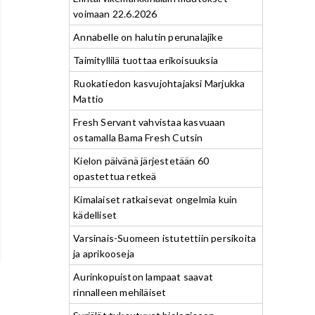
voimaan 22.6.2026
Annabelle on halutin perunalajike
Taimityllilä tuottaa erikoisuuksia
Ruokatiedon kasvujohtajaksi Marjukka
Mattio
Fresh Servant vahvistaa kasvuaan
ostamalla Bama Fresh Cutsin
Kielon päivänä järjestetään 60
opastettua retkeä
Kimalaiset ratkaisevat ongelmia kuin
kädelliset
Varsinais-Suomeen istutettiin persikoita
ja aprikooseja
Aurinkopuiston lampaat saavat
rinnalleen mehiläiset