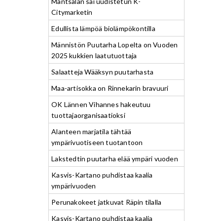
Mäntsälän sai uudistetun K-
Citymarketin
Edullista lämpöä biolämpökontilla
Männistön Puutarha Lopelta on Vuoden
2025 kukkien laatutuottaja
Salaatteja Wääksyn puutarhasta
Maa-artisokka on Rinnekarin bravuuri
OK Lännen Vihannes hakeutuu
tuottajaorganisaatioksi
Alanteen marjatila tähtää
ympärivuotiseen tuotantoon
Lakstedtin puutarha elää ympäri vuoden
Kasvis-Kartano puhdistaa kaalia
ympärivuoden
Perunakokeet jatkuvat Räpin tilalla
Kasvis-Kartano puhdistaa kaalia