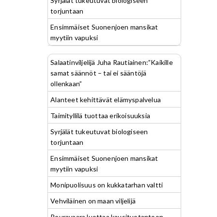
Syrjälät tukeutuvat biologiseen
torjuntaan
Ensimmäiset Suonenjoen mansikat
myytiin vapuksi
Salaatinviljelijä Juha Rautiainen:”Kaikille
samat säännöt – tai ei sääntöjä
ollenkaan”
Alanteet kehittävät elämyspalvelua
Taimityllilä tuottaa erikoisuuksia
Syrjälät tukeutuvat biologiseen
torjuntaan
Ensimmäiset Suonenjoen mansikat
myytiin vapuksi
Monipuolisuus on kukkatarhan valtti
Vehviläinen on maan viljelijä
Peuravaara luottaa kausituotantoon