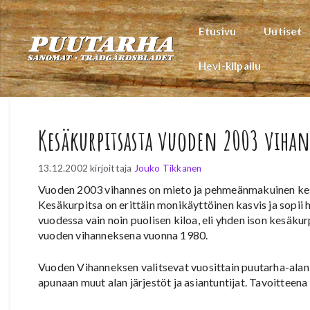
Siirry
sisältöön
Etusivu
Uutiset
Hevi-kilpailu
Kesäkurpitsasta vuoden 2003 viha
13.12.2002
kirjoittaja
Jouko Tikkanen
Vuoden 2003 vihannes on mieto ja pehmeänmakuinen kesä
Kesäkurpitsa on erittäin monikäyttöinen kasvis ja sopii 
vuodessa vain noin puolisen kiloa, eli yhden ison kesäkur
vuoden vihanneksena vuonna 1980.
Vuoden Vihanneksen valitsevat vuosittain puutarha-alan 
apunaan muut alan järjestöt ja asiantuntijat. Tavoittee