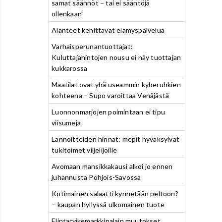
samat säännöt – tai ei sääntöjä
ollenkaan”
Alanteet kehittävät elämyspalvelua
Varhaisperunantuottajat:
Kuluttajahintojen nousu ei näy tuottajan
kukkarossa
Maatilat ovat yhä useammin kyberuhkien
kohteena – Supo varoittaa Venäjästä
Luonnonmarjojen poimintaan ei tipu
viisumeja
Lannoitteiden hinnat: mepit hyväksyivät
tukitoimet viljelijöille
Avomaan mansikkakausi alkoi jo ennen
juhannusta Pohjois-Savossa
Kotimainen salaatti kynnetään peltoon?
– kaupan hyllyssä ulkomainen tuote
Elintarvikemarkkinalain muutokset