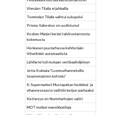
Vierulan Tilalla ei jahkailla
Tommolan Tilalla vaihtui sukupolvi
Prisma Itäkeskus on uudistunut
Kosken Marjat keräsi talvituotannosta
kokemusta
Honkasen puutarhassa kehitetään
Viherlinkin automaatiota
Lähifarmi tuli mukaan vertikaaliviljelyyn
Jetta Kulmala:”Luomuvihanneksille
tavanomaisten kohtelu”
K-Supermarket Mustapekan hedelmä- ja
vihannesosasto valittiin ketjun parhaaksi
Ketteryys on Nurmitarhojen valtti
MOT mollasi mansikkatiloja