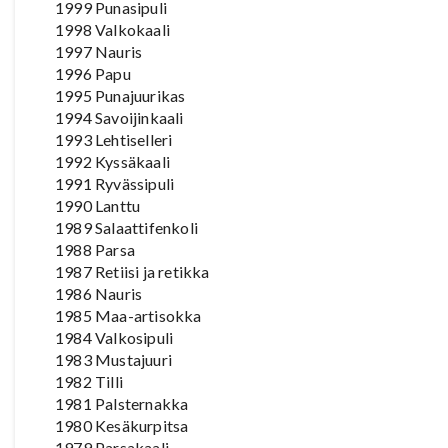
1999 Punasipuli
1998 Valkokaali
1997 Nauris
1996 Papu
1995 Punajuurikas
1994 Savoijinkaali
1993 Lehtiselleri
1992 Kyssäkaali
1991 Ryvässipuli
1990 Lanttu
1989 Salaattifenkoli
1988 Parsa
1987 Retiisi ja retikka
1986 Nauris
1985 Maa-artisokka
1984 Valkosipuli
1983 Mustajuuri
1982 Tilli
1981 Palsternakka
1980 Kesäkurpitsa
1979 Parsakaali