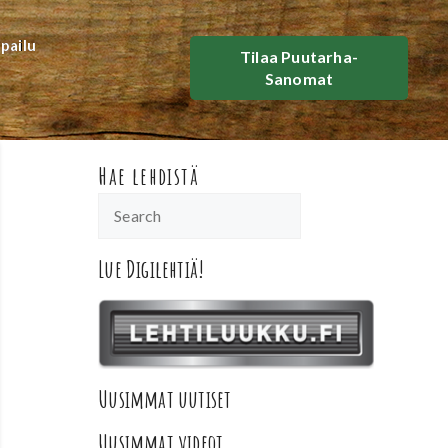
lpailu
Tilaa Puutarha-
Sanomat
Hae lehdistä
Lue Digilehtiä!
Uusimmat uutiset
Uusimmat videot