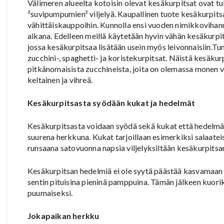
Välimeren alueelta kotoisin olevat kesäkurpitsat ovat tul
²suvipumpumien² viljelyä. Kaupallinen tuote kesäkurpitsas
vähittäiskauppoihin. Kunnolla ensi vuoden nimikkoviha
aikana. Edelleen meillä käytetään hyvin vähän kesäkurpi
jossa kesäkurpitsaa lisätään usein myös leivonnaisiin.T
zucchini-, spaghetti- ja koristekurpitsat. Näistä kesäku
pitkänomaisista zucchineista, joita on olemassa monen vä
keltainen ja vihreä.
Kesäkurpitsasta syödään kukat ja hedelmät
Kesäkurpitsasta voidaan syödä sekä kukat että hedelmä
suurena herkkuna. Kukat tarjoillaan esimerkiksi salaatei
runsaana satovuonna napsia viljelyksiltään kesäkurpitsan
Kesäkurpitsan hedelmiä ei ole syytä päästää kasvamaan
sentin pituisina pieninä pamppuina. Tämän jälkeen kuorik
puumaiseksi.
Jokapaikan herkku