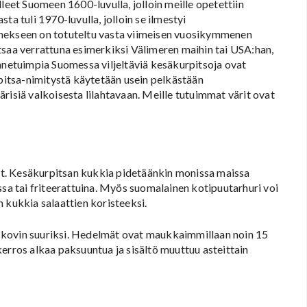
leet Suomeen 1600-luvulla, jolloin meille opetettiin
ta tuli 1970-luvulla, jolloin se ilmestyi
nnekseen on totuteltu vasta viimeisen vuosikymmenen
tsaa verrattuna esimerkiksi Välimeren maihin tai USA:han,
unnetuimpia Suomessa viljeltäviä kesäkurpitsoja ovat
rpitsa-nimitystä käytetään usein pelkästään
risiä valkoisesta lilahtavaan. Meille tutuimmat värit ovat
t. Kesäkurpitsan kukkia pidetäänkin monissa maissa
ssa tai friteerattuina. Myös suomalainen kotipuutarhuri voi
 kukkia salaattien koristeeksi.
 kovin suuriksi. Hedelmät ovat maukkaimmillaan noin 15
erros alkaa paksuuntua ja sisältö muuttuu asteittain