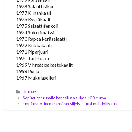
1978 Salaattisikuri
1977 Kiinankaali
1976 Kyssäkaali
1975 Salaattifenkoli
1974 Sokerimaissi
1973 Rapea keräsalaatti
1972 Kukkakaali
1971 Piparjuuri
1970 Taitepapu
1969 Vihreät pakastekaalit
1968 Purjo
1967 Mukulaselleri
Kategoriat
Uutiset
Sopimusperunalle kansallista tukea 400 euroa
Ympärivuotinen mansikan viljely – uusi mahdollisuus