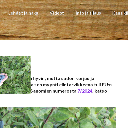
Lehdet ja haku
Videot
Info ja tilaus
Kansiki
iljely onnistuu hyvin, mutta sadon korjuu ja
in Japanista ja sen myynti elintarvikkeena tuli EU:n
kkeli Puutarha-Sanomien numerosta
7/2024
, katso