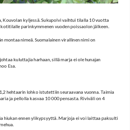
 Kouvolan kyljessä. Sukupolvi vaihtui tilalla 10 vuotta
 kotitilalle parinkymmenen vuoden poissaolon jälkeen.
n montaa nimeä. Suomalainen virallinen nimi on
htaa kuluttajia harhaan, sillä marja ei ole hunajan
noo Esa.
1,2 hehtaarin lohko istutettiin seuraavana vuonna. Taimia
aaria ja pellolla kasvaa 10 000 pensasta. Riviväli on 4
 hiukan ennen ylikypsyyttä. Marjoja ei voi laittaa paksulti
 mehua.