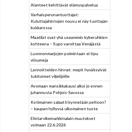
Alanteet kehittävät elämyspalvelua
Varhaisperunantuottajat:
Kuluttajahintojen nousu ei näy tuottajan
kukkarossa
Maatilat ovat yhä useammin kyberuhkien
kohteena – Supo varoittaa Venäjästä
Luonnonmarjojen poimintaan ei tipu
viisumeja
Lannoitteiden hinnat: mepit hyväksyivät
tukitoimet viljelijöille
Avomaan mansikkakausi alkoi jo ennen
juhannusta Pohjois-Savossa
Kotimainen salaatti kynnetään peltoon?
– kaupan hyllyssä ulkomainen tuote
Elintarvikemarkkinalain muutokset
voimaan 22.6.2026