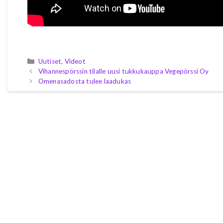
Kategoriat
Uutiset
,
Videot
Vihannespörssin tilalle uusi tukkukauppa Vegepörssi Oy
Omenasadosta tulee laadukas