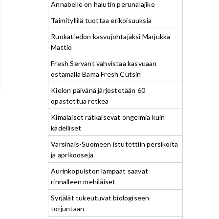
Annabelle on halutin perunalajike
Taimityllilä tuottaa erikoisuuksia
Ruokatiedon kasvujohtajaksi Marjukka
Mattio
Fresh Servant vahvistaa kasvuaan
ostamalla Bama Fresh Cutsin
Kielon päivänä järjestetään 60
opastettua retkeä
Kimalaiset ratkaisevat ongelmia kuin
kädelliset
Varsinais-Suomeen istutettiin persikoita
ja aprikooseja
Aurinkopuiston lampaat saavat
rinnalleen mehiläiset
Syrjälät tukeutuvat biologiseen
torjuntaan