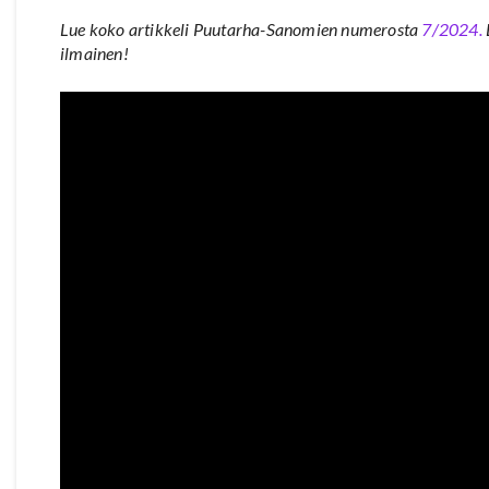
Lue koko artikkeli Puutarha-Sanomien numerosta
7/2024.
ilmainen!