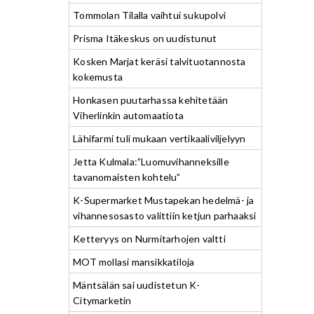
Tommolan Tilalla vaihtui sukupolvi
Prisma Itäkeskus on uudistunut
Kosken Marjat keräsi talvituotannosta
kokemusta
Honkasen puutarhassa kehitetään
Viherlinkin automaatiota
Lähifarmi tuli mukaan vertikaaliviljelyyn
Jetta Kulmala:”Luomuvihanneksille
tavanomaisten kohtelu”
K-Supermarket Mustapekan hedelmä- ja
vihannesosasto valittiin ketjun parhaaksi
Ketteryys on Nurmitarhojen valtti
MOT mollasi mansikkatiloja
Mäntsälän sai uudistetun K-
Citymarketin