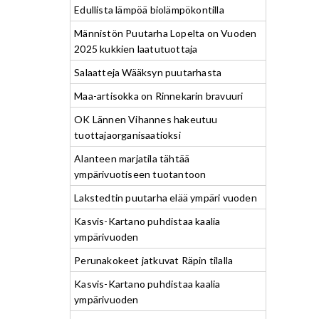
Edullista lämpöä biolämpökontilla
Männistön Puutarha Lopelta on Vuoden
2025 kukkien laatutuottaja
Salaatteja Wääksyn puutarhasta
Maa-artisokka on Rinnekarin bravuuri
OK Lännen Vihannes hakeutuu
tuottajaorganisaatioksi
Alanteen marjatila tähtää
ympärivuotiseen tuotantoon
Lakstedtin puutarha elää ympäri vuoden
Kasvis-Kartano puhdistaa kaalia
ympärivuoden
Perunakokeet jatkuvat Räpin tilalla
Kasvis-Kartano puhdistaa kaalia
ympärivuoden