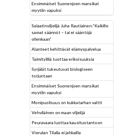
Ensimmäiset Suonenjoen mansikat
myytiin vapuksi
Salaatinviljelijä Juha Rautiainen:”Kaikille
samat säännöt – tai ei sääntöjä
ollenkaan”
Alanteet kehittävät elämyspalvelua
Taimityllilä tuottaa erikoisuuksia
Syrjälät tukeutuvat biologiseen
torjuntaan
Ensimmäiset Suonenjoen mansikat
myytiin vapuksi
Monipuolisuus on kukkatarhan valtti
Vehviläinen on maan viljelijä
Peuravaara luottaa kausituotantoon
Vierulan Tilalla ei jahkailla