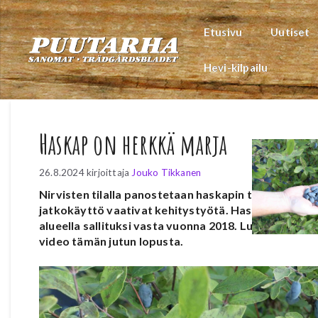
Siirry
sisältöön
Etusivu
Uutiset
Hevi-kilpailu
Haskap on herkkä marja
26.8.2024
kirjoittaja
Jouko Tikkanen
Nirvisten tilalla panostetaan haskapin tuotantoon. V
jatkokäyttö vaativat kehitystyötä. Haskap on kotois
alueella sallituksi vasta vuonna 2018.
Lue koko arti
video tämän jutun lopusta.