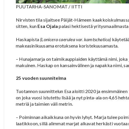
PUUTARHA-SANOMAT / IITTI
Nirvisten tila sijaitsee Päijät-Hämeen kaakkoiskulmassa,
sitten, kun
Esa Ojala
palasi hektisestä yritysmaailmasta
Haskapista
(Lonicera caerulea var. kamtschatica)
käytetää
makeasinikuusama erotuksena koristekuusamasta.
– Hunajamarja on taimikauppiaiden käyttämä nimi, joka jo
makuinen. Haskap on kansainvälinen ja napakka nimi, sa
25 vuoden suunnitelma
Tuotannon suunnittelun Esa aloitti 2020 ja ensimmäinen 
on joka vuosi istutettu lisää ja nyt pinta-ala on 4,65 heht
metriä ja taimien väli metrin.
– Poiminnan aikaikkuna on hyvin lyhyt. Marja tulee poimia
laatikkoon, sillä alimmat marjat alkavat herkästi vuotaa