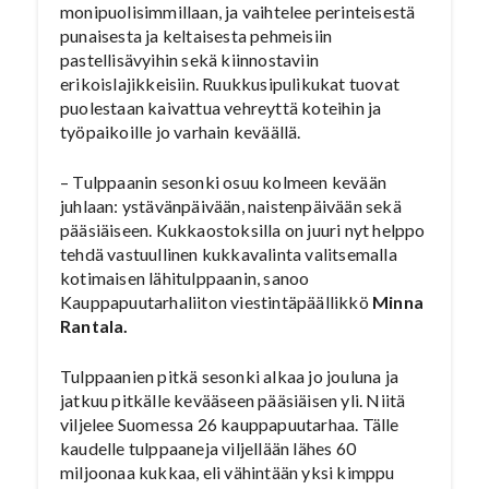
monipuolisimmillaan, ja vaihtelee perinteisestä
punaisesta ja keltaisesta pehmeisiin
pastellisävyihin sekä kiinnostaviin
erikoislajikkeisiin. Ruukkusipulikukat tuovat
puolestaan kaivattua vehreyttä koteihin ja
työpaikoille jo varhain keväällä.
– Tulppaanin sesonki osuu kolmeen kevään
juhlaan: ystävänpäivään, naistenpäivään sekä
pääsiäiseen. Kukkaostoksilla on juuri nyt helppo
tehdä vastuullinen kukkavalinta valitsemalla
kotimaisen lähitulppaanin, sanoo
Kauppapuutarhaliiton viestintäpäällikkö
Minna
Rantala.
Tulppaanien pitkä sesonki alkaa jo jouluna ja
jatkuu pitkälle kevääseen pääsiäisen yli. Niitä
viljelee Suomessa 26 kauppapuutarhaa. Tälle
kaudelle tulppaaneja viljellään lähes 60
miljoonaa kukkaa, eli vähintään yksi kimppu