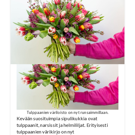
lähestytään sunnuntaina vietettävää
naistenpäivää. Ajankohta osuu luontevasti
yhteen kotimaisten kevään sipulikukkien
parhaaseen myyntikauteen, ja tarjonta on
runsaimmillaan juuri nyt.
Tulppaanien väriloisto on nyt runsaimmillaan.
Kevään suosituimpia sipulikukkia ovat
tulppaanit, narsissit ja helmililjat. Erityisesti
tulppaanien värikirjo on nyt