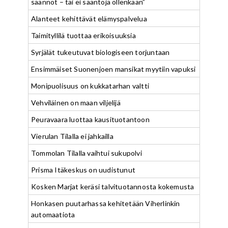
säännöt – tai ei sääntöjä ollenkaan”
Alanteet kehittävät elämyspalvelua
Taimityllilä tuottaa erikoisuuksia
Syrjälät tukeutuvat biologiseen torjuntaan
Ensimmäiset Suonenjoen mansikat myytiin vapuksi
Monipuolisuus on kukkatarhan valtti
Vehviläinen on maan viljelijä
Peuravaara luottaa kausituotantoon
Vierulan Tilalla ei jahkailla
Tommolan Tilalla vaihtui sukupolvi
Prisma Itäkeskus on uudistunut
Kosken Marjat keräsi talvituotannosta kokemusta
Honkasen puutarhassa kehitetään Viherlinkin
automaatiota