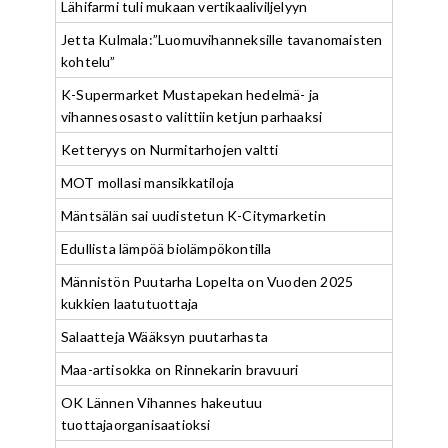
Lähifarmi tuli mukaan vertikaaliviljelyyn
Jetta Kulmala:”Luomuvihanneksille tavanomaisten
kohtelu”
K-Supermarket Mustapekan hedelmä- ja
vihannesosasto valittiin ketjun parhaaksi
Ketteryys on Nurmitarhojen valtti
MOT mollasi mansikkatiloja
Mäntsälän sai uudistetun K-Citymarketin
Edullista lämpöä biolämpökontilla
Männistön Puutarha Lopelta on Vuoden 2025
kukkien laatutuottaja
Salaatteja Wääksyn puutarhasta
Maa-artisokka on Rinnekarin bravuuri
OK Lännen Vihannes hakeutuu
tuottajaorganisaatioksi