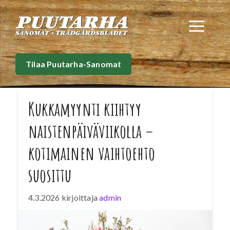
Siirry
sisältöön
Val
Tilaa Puutarha-Sanomat
Kukkamyynti kiihtyy
naistenpäiväviikolla –
kotimainen vaihtoehto
suosittu
4.3.2026
kirjoittaja
admin
Kukkamyynnin yksi kevään isoimmista
sesonkihuipuista koittaa tällä viikolla, kun