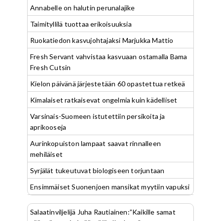
Annabelle on halutin perunalajike
Taimityllilä tuottaa erikoisuuksia
Ruokatiedon kasvujohtajaksi Marjukka Mattio
Fresh Servant vahvistaa kasvuaan ostamalla Bama
Fresh Cutsin
Kielon päivänä järjestetään 60 opastettua retkeä
Kimalaiset ratkaisevat ongelmia kuin kädelliset
Varsinais-Suomeen istutettiin persikoita ja
aprikooseja
Aurinkopuiston lampaat saavat rinnalleen
mehiläiset
Syrjälät tukeutuvat biologiseen torjuntaan
Ensimmäiset Suonenjoen mansikat myytiin vapuksi
Salaatinviljelijä Juha Rautiainen:”Kaikille samat