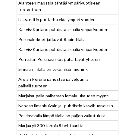
Alanteen marjatila tähtää ympärivuotiseen
tuotantoon
Lakstedtin puutarha elää ympäri vuoden
Kasvis-Kartano puhdistaa kaalia ympärivuoden
Perunakokeet jatkuvat Räpin tilalla
Kasvis-Kartano puhdistaa kaalia ympärivuoden
Penttilän Perunasiskot puhaltavat yhteen
Simulan Tilalla on tekemisen meninki
Arolan Peruna panostaa palveluun ja
paikallisuuteen
Marjakaupalla paikataan lomakuukauden myynti
Nanean ilmankuivain ja -puhdistin kasvihuoneisiin
Poikkeavalla lämpötilalla on paljon vaikutuksia
Marjaa yli 300 tonnia 8 hehtaarilta