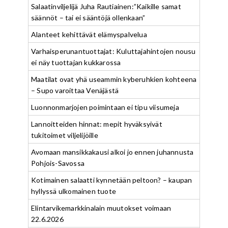
Salaatinviljelijä Juha Rautiainen:”Kaikille samat
säännöt – tai ei sääntöjä ollenkaan”
Alanteet kehittävät elämyspalvelua
Varhaisperunantuottajat: Kuluttajahintojen nousu
ei näy tuottajan kukkarossa
Maatilat ovat yhä useammin kyberuhkien kohteena
– Supo varoittaa Venäjästä
Luonnonmarjojen poimintaan ei tipu viisumeja
Lannoitteiden hinnat: mepit hyväksyivät
tukitoimet viljelijöille
Avomaan mansikkakausi alkoi jo ennen juhannusta
Pohjois-Savossa
Kotimainen salaatti kynnetään peltoon? – kaupan
hyllyssä ulkomainen tuote
Elintarvikemarkkinalain muutokset voimaan
22.6.2026