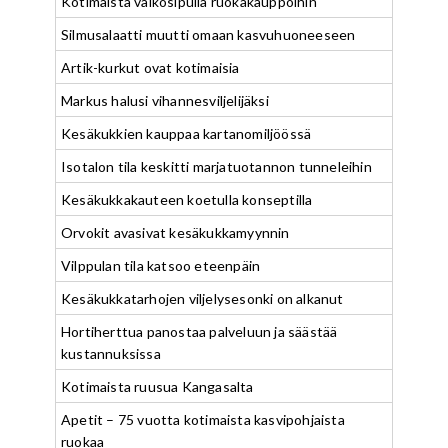
Kotimaista valkosipulia ruokakauppoihin
Silmusalaatti muutti omaan kasvuhuoneeseen
Artik-kurkut ovat kotimaisia
Markus halusi vihannesviljelijäksi
Kesäkukkien kauppaa kartanomiljöössä
Isotalon tila keskitti marjatuotannon tunneleihin
Kesäkukkakauteen koetulla konseptilla
Orvokit avasivat kesäkukkamyynnin
Vilppulan tila katsoo eteenpäin
Kesäkukkatarhojen viljelysesonki on alkanut
Hortiherttua panostaa palveluun ja säästää
kustannuksissa
Kotimaista ruusua Kangasalta
Apetit – 75 vuotta kotimaista kasvipohjaista
ruokaa