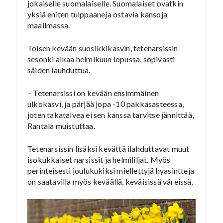
jokaiselle suomalaiselle. Suomalaiset ovatkin
yksiä eniten tulppaaneja ostavia kansoja
maailmassa.
Toisen kevään suosikkikasvin, tetenarsissin
sesonki alkaa helmikuun lopussa, sopivasti
säiden lauhduttua.
– Tetenarsissi on kevään ensimmäinen
ulkokasvi, ja pärjää jopa -10 pakkasasteessa,
joten takatalvea ei sen kanssa tarvitse jännittää,
Rantala muistuttaa.
Tetenarsissin lisäksi kevättä ilahduttavat muut
isokukkaiset narsissit ja helmililjat. Myös
perinteisesti joulukukiksi miellettyjä hyasintteja
on saatavilla myös keväällä, keväisissä väreissä.