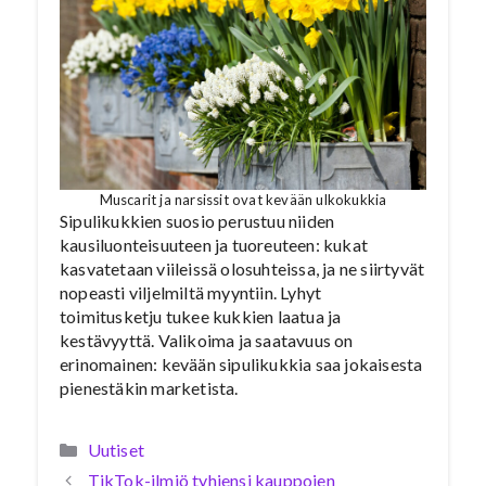
Muscarit ja narsissit ovat kevään ulkokukkia
Sipulikukkien suosio perustuu niiden
kausiluonteisuuteen ja tuoreuteen: kukat
kasvatetaan viileissä olosuhteissa, ja ne siirtyvät
nopeasti viljelmiltä myyntiin. Lyhyt
toimitusketju tukee kukkien laatua ja
kestävyyttä. Valikoima ja saatavuus on
erinomainen: kevään sipulikukkia saa jokaisesta
pienestäkin marketista.
Kategoriat
Uutiset
TikTok-ilmiö tyhjensi kauppojen