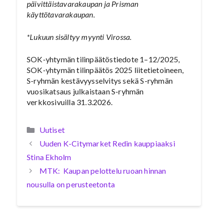
päivittäistavarakaupan ja Prisman
käyttötavarakaupan.
*Lukuun sisältyy myynti Virossa.
SOK-yhtymän tilinpäätöstiedote 1–12/2025,
SOK-yhtymän tilinpäätös 2025 liitetietoineen,
S-ryhmän kestävyysselvitys sekä S-ryhmän
vuosikatsaus julkaistaan S-ryhmän
verkkosivuilla 31.3.2026.
Kategoriat
Uutiset
Uuden K-Citymarket Redin kauppiaaksi
Stina Ekholm
MTK: Kaupan pelottelu ruoan hinnan
nousulla on perusteetonta