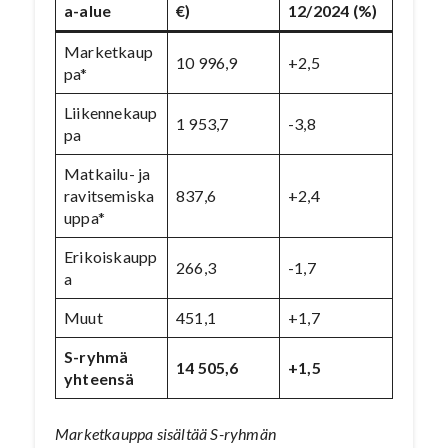
a-alue
€)
12/2024 (%)
Marketkaup
10 996,9
+2,5
pa*
Liikennekaup
1 953,7
-3,8
pa
Matkailu- ja
ravitsemiska
837,6
+2,4
uppa*
Erikoiskaupp
266,3
-1,7
a
Muut
451,1
+1,7
S-ryhmä
14 505,6
+1,5
yhteensä
Marketkauppa sisältää S-ryhmän