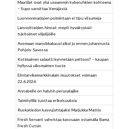
Maatilat ovat yhä useammin kyberuhkien kohteena
– Supo varoittaa Venäjästä
Luonnonmarjojen poimintaan ei tipu viisumeja
Lannoitteiden hinnat: mepit hyväksyivät
tukitoimet viljelijöille
Avomaan mansikkakausi alkoi jo ennen juhannusta
Pohjois-Savossa
Kotimainen salaatti kynnetään peltoon? – kaupan
hyllyssä ulkomainen tuote
Elintarvikemarkkinalain muutokset voimaan
22.6.2026
Annabelle on halutin perunalajike
Taimityllilä tuottaa erikoisuuksia
Ruokatiedon kasvujohtajaksi Marjukka Mattio
Fresh Servant vahvistaa kasvuaan ostamalla Bama
Fresh Cutsin