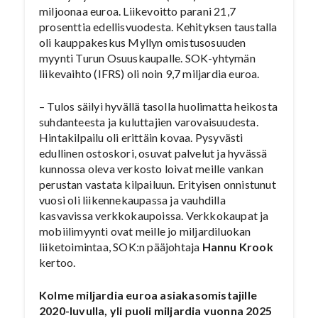
miljoonaa euroa. Liikevoitto parani 21,7
prosenttia edellisvuodesta. Kehityksen taustalla
oli kauppakeskus Myllyn omistusosuuden
myynti Turun Osuuskaupalle. SOK-yhtymän
liikevaihto (IFRS) oli noin 9,7 miljardia euroa.
– Tulos säilyi hyvällä tasolla huolimatta heikosta
suhdanteesta ja kuluttajien varovaisuudesta.
Hintakilpailu oli erittäin kovaa. Pysyvästi
edullinen ostoskori, osuvat palvelut ja hyvässä
kunnossa oleva verkosto loivat meille vankan
perustan vastata kilpailuun. Erityisen onnistunut
vuosi oli liikennekaupassa ja vauhdilla
kasvavissa verkkokaupoissa. Verkkokaupat ja
mobiilimyynti ovat meille jo miljardiluokan
liiketoimintaa, SOK:n pääjohtaja
Hannu Krook
kertoo.
Kolme miljardia euroa asiakasomistajille
2020-luvulla, yli puoli miljardia vuonna 2025