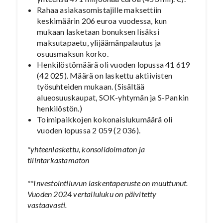
Rahaa asiakasomistajille maksettiin
keskimäärin 206 euroa vuodessa, kun
mukaan lasketaan bonuksen lisäksi
maksutapaetu, ylijäämänpalautus ja
osuusmaksun korko.
Henkilöstömäärä oli vuoden lopussa 41 619
(42 025). Määrä on laskettu aktiivisten
työsuhteiden mukaan. (Sisältää
alueosuuskaupat, SOK-yhtymän ja S-Pankin
henkilöstön.)
Toimipaikkojen kokonaislukumäärä oli
vuoden lopussa 2 059 (2 036).
*yhteenlaskettu, konsolidoimaton ja
tilintarkastamaton
**Investointiluvun laskentaperuste on muuttunut.
Vuoden 2024 vertailuluku on päivitetty
vastaavasti.