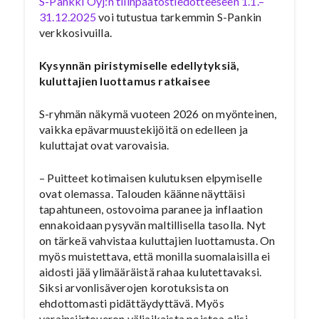
S-Pankki Oyj:n tilinpäätöstiedotteeseen 1.1.–
31.12.2025
voi tutustua tarkemmin S-Pankin
verkkosivuilla.
Kysynnän piristymiselle edellytyksiä,
kuluttajien luottamus ratkaisee
S-ryhmän näkymä vuoteen 2026 on myönteinen,
vaikka epävarmuustekijöitä on edelleen ja
kuluttajat ovat varovaisia.
– Puitteet kotimaisen kulutuksen elpymiselle
ovat olemassa. Talouden käänne näyttäisi
tapahtuneen, ostovoima paranee ja inflaation
ennakoidaan pysyvän maltillisella tasolla. Nyt
on tärkeä vahvistaa kuluttajien luottamusta. On
myös muistettava, että monilla suomalaisilla ei
aidosti jää ylimääräistä rahaa kulutettavaksi.
Siksi arvonlisäverojen korotuksista on
ehdottomasti pidättäydyttävä. Myös
varainsiirtoveron väliaikaista poistoa olisi