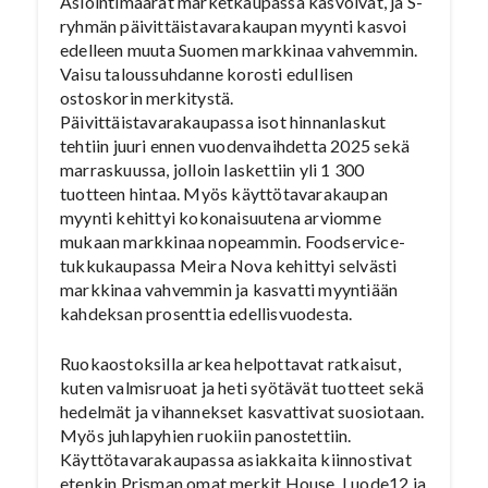
Asiointimäärät marketkaupassa kasvoivat, ja S-
ryhmän päivittäistavarakaupan myynti kasvoi
edelleen muuta Suomen markkinaa vahvemmin.
Vaisu taloussuhdanne korosti edullisen
ostoskorin merkitystä.
Päivittäistavarakaupassa isot hinnanlaskut
tehtiin juuri ennen vuodenvaihdetta 2025 sekä
marraskuussa, jolloin laskettiin yli 1 300
tuotteen hintaa. Myös käyttötavarakaupan
myynti kehittyi kokonaisuutena arviomme
mukaan markkinaa nopeammin. Foodservice-
tukkukaupassa Meira Nova kehittyi selvästi
markkinaa vahvemmin ja kasvatti myyntiään
kahdeksan prosenttia edellisvuodesta.
Ruokaostoksilla arkea helpottavat ratkaisut,
kuten valmisruoat ja heti syötävät tuotteet sekä
hedelmät ja vihannekset kasvattivat suosiotaan.
Myös juhlapyhien ruokiin panostettiin.
Käyttötavarakaupassa asiakkaita kiinnostivat
etenkin Prisman omat merkit House, Luode12 ja