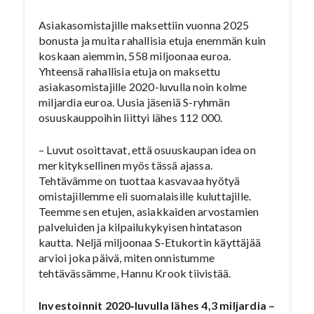
Asiakasomistajille maksettiin vuonna 2025
bonusta ja muita rahallisia etuja enemmän kuin
koskaan aiemmin, 558 miljoonaa euroa.
Yhteensä rahallisia etuja on maksettu
asiakasomistajille 2020-luvulla noin kolme
miljardia euroa. Uusia jäseniä S-ryhmän
osuuskauppoihin liittyi lähes 112 000.
– Luvut osoittavat, että osuuskaupan idea on
merkityksellinen myös tässä ajassa.
Tehtävämme on tuottaa kasvavaa hyötyä
omistajillemme eli suomalaisille kuluttajille.
Teemme sen etujen, asiakkaiden arvostamien
palveluiden ja kilpailukykyisen hintatason
kautta. Neljä miljoonaa S-Etukortin käyttäjää
arvioi joka päivä, miten onnistumme
tehtävässämme, Hannu Krook tiivistää.
Investoinnit 2020‑luvulla lähes 4,3 miljardia –