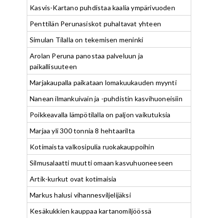
Kasvis-Kartano puhdistaa kaalia ympärivuoden
Penttilän Perunasiskot puhaltavat yhteen
Simulan Tilalla on tekemisen meninki
Arolan Peruna panostaa palveluun ja
paikallisuuteen
Marjakaupalla paikataan lomakuukauden myynti
Nanean ilmankuivain ja -puhdistin kasvihuoneisiin
Poikkeavalla lämpötilalla on paljon vaikutuksia
Marjaa yli 300 tonnia 8 hehtaarilta
Kotimaista valkosipulia ruokakauppoihin
Silmusalaatti muutti omaan kasvuhuoneeseen
Artik-kurkut ovat kotimaisia
Markus halusi vihannesviljelijäksi
Kesäkukkien kauppaa kartanomiljöössä