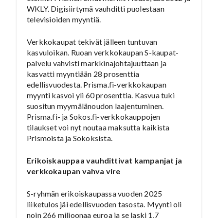
WKLY. Digisiirtymä vauhditti puolestaan
televisioiden myyntiä.
Verkkokaupat tekivät jälleen tuntuvan
kasvuloikan. Ruoan verkkokaupan S-kaupat-
palvelu vahvisti markkinajohtajuuttaan ja
kasvatti myyntiään 28 prosenttia
edellisvuodesta. Prisma.fi-verkkokaupan
myynti kasvoi yli 60 prosenttia. Kasvua tuki
suositun myymälänoudon laajentuminen.
Prisma.fi- ja Sokos.fi-verkkokauppojen
tilaukset voi nyt noutaa maksutta kaikista
Prismoista ja Sokoksista.
Erikoiskauppaa vauhdittivat kampanjat ja
verkkokaupan vahva vire
S-ryhmän erikoiskaupassa vuoden 2025
liiketulos jäi edellisvuoden tasosta. Myynti oli
noin 266 miljoonaa euroa ja se laski 1,7