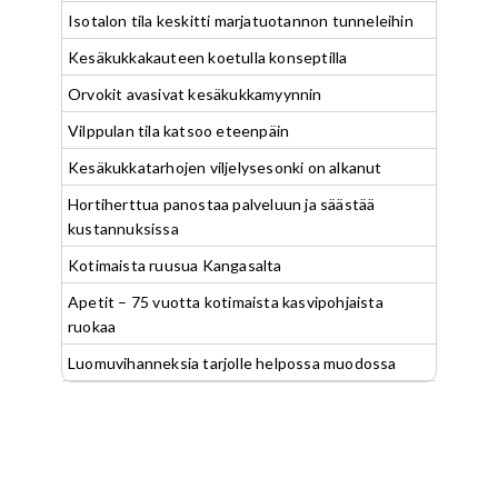
Isotalon tila keskitti marjatuotannon tunneleihin
Kesäkukkakauteen koetulla konseptilla
Orvokit avasivat kesäkukkamyynnin
Vilppulan tila katsoo eteenpäin
Kesäkukkatarhojen viljelysesonki on alkanut
Hortiherttua panostaa palveluun ja säästää
kustannuksissa
Kotimaista ruusua Kangasalta
Apetit – 75 vuotta kotimaista kasvipohjaista
ruokaa
Luomuvihanneksia tarjolle helpossa muodossa