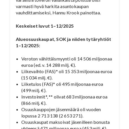
varmasti hyvä harkita asuntokaupan
vauhdittamiseksi, Hannu Krook painottaa.
Keskeiset luvut 1–12/2025
Alueosuuskaupat, SOK ja niiden tytäryhtiöt
1–12/2025:
Veroton vähittäismyynti oli 14 506 miljoonaa
euroa (ed. v. 14 288 milj. €).
Liikevaihto (FAS)* oli 15 353 miljoonaa euroa
(15 034 milj. €).
Liiketulos (FAS)* oli 495 miljoonaa euroa
(499 milj. €).
Investoinnit*, ** olivat 683 miljoonaa euroa
(866 milj. €).
Osuuskauppojen jäsenmäärä oli vuoden
lopussa 2 713 138 (2 653 271).
Osuuskaupat maksoivat jäsenilleen bonusta
yhteensä 471 miljoonaa euroa (453 milj. €).