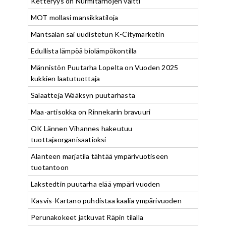
Ketteryys on Nurmitarhojen valtti
MOT mollasi mansikkatiloja
Mäntsälän sai uudistetun K-Citymarketin
Edullista lämpöä biolämpökontilla
Männistön Puutarha Lopelta on Vuoden 2025
kukkien laatutuottaja
Salaatteja Wääksyn puutarhasta
Maa-artisokka on Rinnekarin bravuuri
OK Lännen Vihannes hakeutuu
tuottajaorganisaatioksi
Alanteen marjatila tähtää ympärivuotiseen
tuotantoon
Lakstedtin puutarha elää ympäri vuoden
Kasvis-Kartano puhdistaa kaalia ympärivuoden
Perunakokeet jatkuvat Räpin tilalla