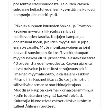
prosenttia edellisvuodesta. Talouden vaimea
suhdanne heijastui edelleen kysyntään ja korosti
kampanjoiden merkitystä.
Erikoiskauppaan kuuluvien Sokos- ja Emotion-
ketjujen myynti ja liiketulos säilyivät
edellisvuoden tasolla. Ketjujen kampanjat
onnistuivat hyvin, ja niiden myynti nousi jopa
ennätystasolle. Myös monikanavainen asiointi
kasvatti suosiotaan. Sokos.fi-verkkokaupan
myynti kasvoi yli 30 prosenttia ja asiakasmäärät
40 prosenttia edellisvuodesta. Kasvun ajureita
olivat palvelun ja toimitusten sujuvuus sekä
ilmainen myymälänouto, joka laajeni kaikkiin
Prismoihin. Kosmetiikassa Sokos ja Emotion
säilyttivät asemansa markkinajohtajana.
Muodissa kauppa kävi markkinaa paremmin, ja
kodin tuotteiden kysyntä kasvoi selvästi.
Kuluttajia kiinnostivat esimerkiksi valikoimiin
tulleet Åhlénsin tuotteet.