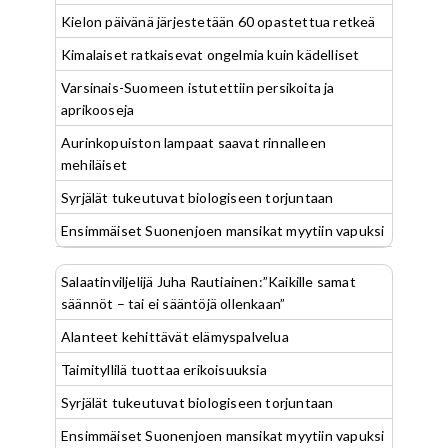
Kielon päivänä järjestetään 60 opastettua retkeä
Kimalaiset ratkaisevat ongelmia kuin kädelliset
Varsinais-Suomeen istutettiin persikoita ja
aprikooseja
Aurinkopuiston lampaat saavat rinnalleen
mehiläiset
Syrjälät tukeutuvat biologiseen torjuntaan
Ensimmäiset Suonenjoen mansikat myytiin vapuksi
Salaatinviljelijä Juha Rautiainen:”Kaikille samat
säännöt – tai ei sääntöjä ollenkaan”
Alanteet kehittävät elämyspalvelua
Taimityllilä tuottaa erikoisuuksia
Syrjälät tukeutuvat biologiseen torjuntaan
Ensimmäiset Suonenjoen mansikat myytiin vapuksi