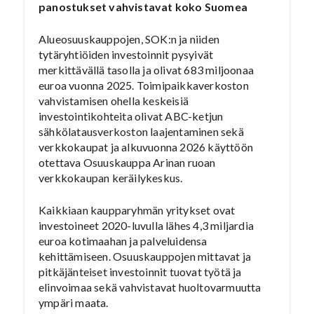
panostukset vahvistavat koko Suomea
Alueosuuskauppojen, SOK:n ja niiden
tytäryhtiöiden investoinnit pysyivät
merkittävällä tasolla ja olivat 683 miljoonaa
euroa vuonna 2025. Toimipaikkaverkoston
vahvistamisen ohella keskeisiä
investointikohteita olivat ABC-ketjun
sähkölatausverkoston laajentaminen sekä
verkkokaupat ja alkuvuonna 2026 käyttöön
otettava Osuuskauppa Arinan ruoan
verkkokaupan keräilykeskus.
Kaikkiaan kaupparyhmän yritykset ovat
investoineet 2020-luvulla lähes 4,3 miljardia
euroa kotimaahan ja palveluidensa
kehittämiseen. Osuuskauppojen mittavat ja
pitkäjänteiset investoinnit tuovat työtä ja
elinvoimaa sekä vahvistavat huoltovarmuutta
ympäri maata.