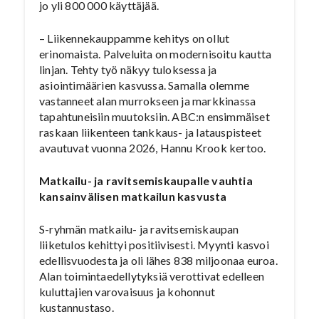
jo yli 800 000 käyttäjää.
– Liikennekauppamme kehitys on ollut
erinomaista. Palveluita on modernisoitu kautta
linjan. Tehty työ näkyy tuloksessa ja
asiointimäärien kasvussa. Samalla olemme
vastanneet alan murrokseen ja markkinassa
tapahtuneisiin muutoksiin. ABC:n ensimmäiset
raskaan liikenteen tankkaus- ja latauspisteet
avautuvat vuonna 2026, Hannu Krook kertoo.
Matkailu- ja ravitsemiskaupalle vauhtia
kansainvälisen matkailun kasvusta
S-ryhmän matkailu- ja ravitsemiskaupan
liiketulos kehittyi positiivisesti. Myynti kasvoi
edellisvuodesta ja oli lähes 838 miljoonaa euroa.
Alan toimintaedellytyksiä verottivat edelleen
kuluttajien varovaisuus ja kohonnut
kustannustaso.