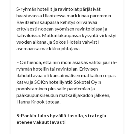
S-ryhmän hotellit ja ravintolat pärjäsivät
haastavassa tilanteessa markkinaa paremmin.
Ravitsemiskaupassa kehitys oli vahvaa
erityisesti nopean syömisen ravintoloissa ja
kahviloissa. Matkailukaupassa kysyntä virkistyi
vuoden aikana, ja Sokos Hotels vahvisti
asemaansa markkinajohtajana.
– On hienoa, että niin moni asiakas valitsi juuri S-
ryhmän hotellin tai ravintolan. Erityisen
ilahduttavaa oli kansainvälisen matkailun reipas
kasvu ja SOK:n hotelliyhtiö Sokotel Oy:n
ponnistaminen plussalle pandemian ja
pääkaupunkiseudun matkailijakadon jälkeen,
Hannu Krook toteaa.
S-Pankin tulos hyvällä tasolla, strategia
etenee vakuuttavasti