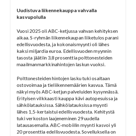
Uudistuva liikennekauppa vahvalla
kasvupolulla
Vuosi 2025 oli ABC-ketjussa vahvan kehityksen
aikaa. S-ryhmän liikennekaupan liiketulos parani
edellisvuodesta, ja kokonaismyynti oli lähes
kaksi miljardia euroa. Edellisvuoden myynnin
tasosta jäätiin 3,8 prosenttia polttonesteiden
maailmanmarkkinahintojen laskun vuoksi.
Polttonesteiden hintojen lasku tuki osaltaan
ostovoimaa ja tieliikennemäärien kasvua. Tämä
näkyi myös ABC-ketjun palveluiden kysynnässä.
Erityisen vilkkaasti kauppa kävi autopesuissa ja
sähkölatauksissa. Sähkölatauksissa myynti
lähes 1,5-kertaistui edellisvuodesta. Kehitystä
tuki verkoston laajeneminen 29 uudella
latausasemalla. ABC-mobiilin myynti kasvoi yli
20 prosenttia edellisvuodesta. Sovelluksella on