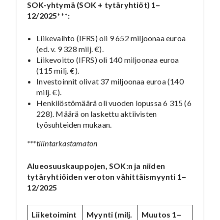
SOK-yhtymä (SOK + tytäryhtiöt) 1–
12/2025***:
Liikevaihto (IFRS) oli 9 652 miljoonaa euroa
(ed. v. 9 328 milj. €).
Liikevoitto (IFRS) oli 140 miljoonaa euroa
(115 milj. €).
Investoinnit olivat 37 miljoonaa euroa (140
milj. €).
Henkilöstömäärä oli vuoden lopussa 6 315 (6
228). Määrä on laskettu aktiivisten
työsuhteiden mukaan.
***tilintarkastamaton
Alueosuuskauppojen, SOK:n ja niiden
tytäryhtiöiden veroton vähittäismyynti 1–
12/2025
Liiketoimint
Myynti (milj.
Muutos 1–