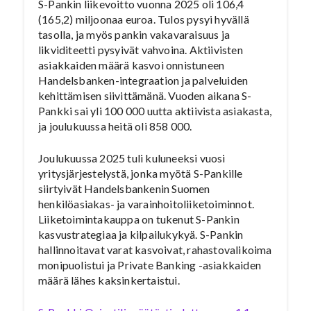
S-Pankin liikevoitto vuonna 2025 oli 106,4
(165,2) miljoonaa euroa. Tulos pysyi hyvällä
tasolla, ja myös pankin vakavaraisuus ja
likviditeetti pysyivät vahvoina. Aktiivisten
asiakkaiden määrä kasvoi onnistuneen
Handelsbanken-integraation ja palveluiden
kehittämisen siivittämänä. Vuoden aikana S-
Pankki sai yli 100 000 uutta aktiivista asiakasta,
ja joulukuussa heitä oli 858 000.
Joulukuussa 2025 tuli kuluneeksi vuosi
yritysjärjestelystä, jonka myötä S-Pankille
siirtyivät Handelsbankenin Suomen
henkilöasiakas- ja varainhoitoliiketoiminnot.
Liiketoimintakauppa on tukenut S-Pankin
kasvustrategiaa ja kilpailukykyä. S-Pankin
hallinnoitavat varat kasvoivat, rahastovalikoima
monipuolistui ja Private Banking -asiakkaiden
määrä lähes kaksinkertaistui.