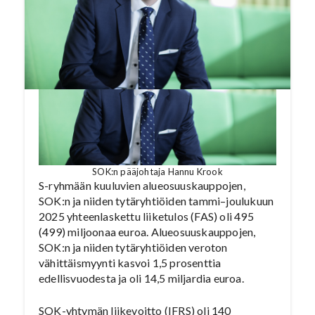
SOK:n pääjohtaja Hannu Krook
S-ryhmään kuuluvien alueosuuskauppojen,
SOK:n ja niiden tytäryhtiöiden tammi–joulukuun
2025 yhteenlaskettu liiketulos (FAS) oli 495
(499) miljoonaa euroa. Alueosuuskauppojen,
SOK:n ja niiden tytäryhtiöiden veroton
vähittäismyynti kasvoi 1,5 prosenttia
edellisvuodesta ja oli 14,5 miljardia euroa.
SOK-yhtymän liikevoitto (IFRS) oli 140