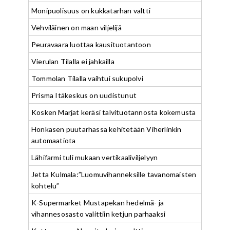
Monipuolisuus on kukkatarhan valtti
Vehviläinen on maan viljelijä
Peuravaara luottaa kausituotantoon
Vierulan Tilalla ei jahkailla
Tommolan Tilalla vaihtui sukupolvi
Prisma Itäkeskus on uudistunut
Kosken Marjat keräsi talvituotannosta kokemusta
Honkasen puutarhassa kehitetään Viherlinkin
automaatiota
Lähifarmi tuli mukaan vertikaaliviljelyyn
Jetta Kulmala:”Luomuvihanneksille tavanomaisten
kohtelu”
K-Supermarket Mustapekan hedelmä- ja
vihannesosasto valittiin ketjun parhaaksi