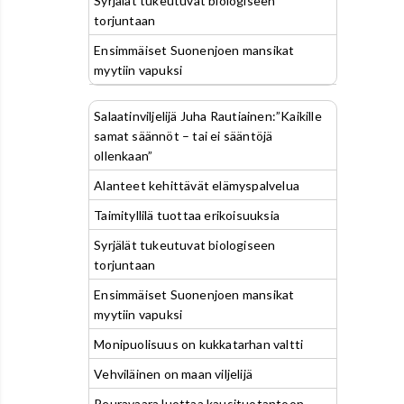
Syrjälät tukeutuvat biologiseen
torjuntaan
Ensimmäiset Suonenjoen mansikat
myytiin vapuksi
Salaatinviljelijä Juha Rautiainen:”Kaikille
samat säännöt – tai ei sääntöjä
ollenkaan”
Alanteet kehittävät elämyspalvelua
Taimityllilä tuottaa erikoisuuksia
Syrjälät tukeutuvat biologiseen
torjuntaan
Ensimmäiset Suonenjoen mansikat
myytiin vapuksi
Monipuolisuus on kukkatarhan valtti
Vehviläinen on maan viljelijä
Peuravaara luottaa kausituotantoon