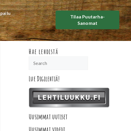
lpailu
Tilaa Puutarha-
Sanomat
Hae lehdistä
Lue Digilehtiä!
Uusimmat uutiset
Uusimmat videot