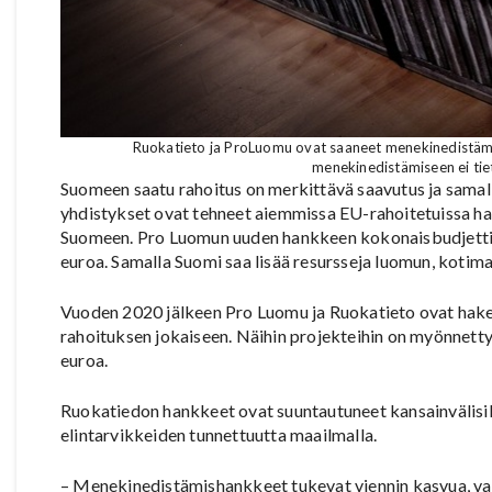
Ruokatieto ja ProLuomu ovat saaneet menekinedistämis
menekinedistämiseen ei tiet
Suomeen saatu rahoitus on merkittävä saavutus ja samal
yhdistykset ovat tehneet aiemmissa EU-rahoitetuissa ha
Suomeen. Pro Luomun uuden hankkeen kokonaisbudjetti o
euroa. Samalla Suomi saa lisää resursseja luomun, kotima
Vuoden 2020 jälkeen Pro Luomu ja Ruokatieto ovat hak
rahoituksen jokaiseen. Näihin projekteihin on myönnet
euroa.
Ruokatiedon hankkeet ovat suuntautuneet kansainvälisil
elintarvikkeiden tunnettuutta maailmalla.
– Menekinedistämishankkeet tukevat viennin kasvua, vahv