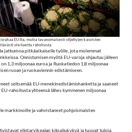
rahaa EU:lta, mutta tavanomaisesti viljeltyjen kasvisten
tävästi ole haettu rahoitusta.
la jatkumoa pitkäaikaiselle työlle, jota molemmat
nkkeissa. Onnistumisen myötä EU-varoja ohjautuu jälleen
n 1,3 miljoonaa euroa ja Ruokatiedon 1,8 miljoonaa
isen ruoan ja ruokaviennin edistämiseen.
eneet seitsemää EU-menekinedistämishanketta ja saaneet
ty EU-rahoitusta yhteensä lähes kymmenen miljoonaa
le markkinoille ja vahvistaneet pohjoismaisten
istavat elintarvikealan kilpailukykyä ja tuovat tuloja