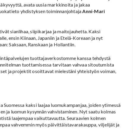
näkyvyyttä, avata uusia markkinoita ja jakaa
 Ruokatieto yhdistyksen toiminnanjohtaja
Anni-Mari
vät sianlihaa, siipikarjaa ja maitojauhetta. Kaksi
e, ensin Kiinaan, Japaniin ja Etelä-Koreaan ja nyt
n: Saksaan, Ranskaan ja Hollantiin.
stintäpalvelujen tuottajaverkostomme kanssa tehdystä
nnitelman tuottamisessa tarvitaan vahvaa sitoutumista
et ja projektit osoittavat mielestäni yhteistyön voiman,
a Suomessa kaksi laajaa luomukampanjaa, joiden ytimessä
en ja luomun kysynnän vahvistaminen. Nyt saatu kolmas
ntistä laajempaa vaikuttavuutta. Seuraavien kolmen
mpaa vahvemmin myös päivittäistavarakauppa, viljelijät ja