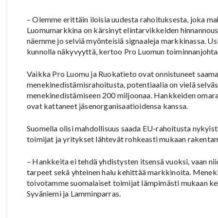
– Olemme erittäin iloisia uudesta rahoituksesta, joka 
Luomumarkkina on kärsinyt elintarvikkeiden hinnannousu
näemme jo selviä myönteisiä signaaleja markkinassa. Usk
kunnolla näkyvyyttä, kertoo Pro Luomun toiminnanjoht
Vaikka Pro Luomu ja Ruokatieto ovat onnistuneet saam
menekinedistämisrahoitusta, potentiaalia on vielä selvä
menekinedistämiseen 200 miljoonaa. Hankkeiden omarah
ovat kattaneet jäsenorganisaatioidensa kanssa.
Suomella olisi mahdollisuus saada EU-rahoitusta nykyist
toimijat ja yritykset lähtevät rohkeasti mukaan rakent
– Hankkeita ei tehdä yhdistysten itsensä vuoksi, vaan niid
tarpeet sekä yhteinen halu kehittää markkinoita. Menek
toivotamme suomalaiset toimijat lämpimästi mukaan keh
Syväniemi ja Lamminparras.