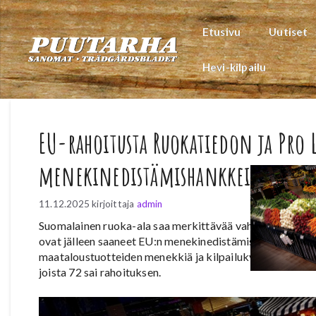
Siirry
sisältöön
Etusivu
Uutiset
Hevi-kilpailu
EU-rahoitusta Ruokatiedon ja Pro
menekinedistämishankkeisiin
11.12.2025
kirjoittaja
admin
Suomalainen ruoka-ala saa merkittävää vahvistusta men
ovat jälleen saaneet EU:n menekinedistämisrahoitusta. 
maataloustuotteiden menekkiä ja kilpailukykyä. Tänä vu
joista 72 sai rahoituksen.