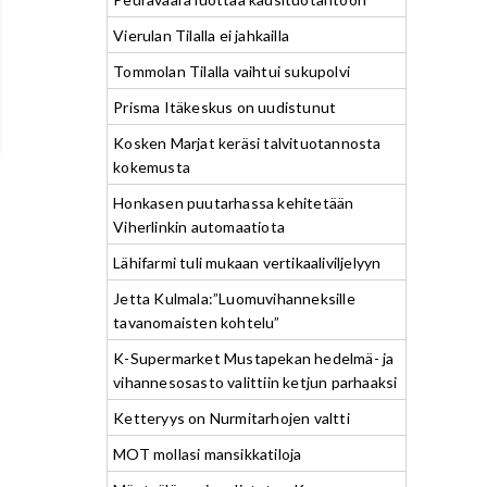
Vierulan Tilalla ei jahkailla
Tommolan Tilalla vaihtui sukupolvi
Prisma Itäkeskus on uudistunut
Kosken Marjat keräsi talvituotannosta
kokemusta
Honkasen puutarhassa kehitetään
Viherlinkin automaatiota
Lähifarmi tuli mukaan vertikaaliviljelyyn
Jetta Kulmala:”Luomuvihanneksille
tavanomaisten kohtelu”
K-Supermarket Mustapekan hedelmä- ja
vihannesosasto valittiin ketjun parhaaksi
Ketteryys on Nurmitarhojen valtti
MOT mollasi mansikkatiloja