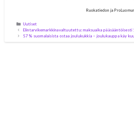
Ruokatiedon ja ProLuomu
Kategoriat
Uutiset
Elintarvikemarkkinavaltuutettu: maksuaika pääsääntöisesti 
57 % suomalaisista ostaa joulukukkia – joulukauppa käy k