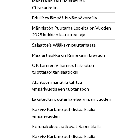
Mäntsälän sai uudistetun K-
Citymarketin
Edullista lämpöä biolämpökontilla
Männistön Puutarha Lopelta on Vuoden
2025 kukkien laatutuottaja
Salaatteja Wääksyn puutarhasta
Maa-artisokka on Rinnekarin bravuuri
OK Lännen Vihannes hakeutuu
tuottajaorganisaatioksi
Alanteen marjatila tähtää
ympärivuotiseen tuotantoon
Lakstedtin puutarha elää ympäri vuoden
Kasvis-Kartano puhdistaa kaalia
ympärivuoden
Perunakokeet jatkuvat Räpin tilalla
Kasvis-Kartano puhdistaa kaalia