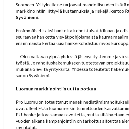
Suomeen. Yrityksille ne tarjoavat mahdollisuuden lisätä 
markkinointiin liittyviä kustannuksia ja riskejä, kertoo
Syväniemi.
Ensimmäiset kaksi hanketta kohdistuivat Kiinaan ja edisti
seuraavaa hanketta vievät pohjoismaista kauraa maailmall
ensimmäistä kertaa uusi hanke kohdistuu myös Eurooppaa
– Olen valtavan ylpeä yhdessä jäsenyritystemme ja vie
työstä. Jo rahoitushakemukseen tuotettavan projektisuu
mukana olevilta yrityksiltä. Yhdessä toteutetut hakemuks
sanoo Syväniemi.
Luomun markkinointiin uutta potkua
Pro Luomu on toteuttanut menekinedistämisrahoituksell
ovat olleet EU:n luomumerkin tunnettuuden kasvattamin
EU-hanke jatkaa samaa tavoitetta, mutta sillä haetaan e
vuoden aikana kampanjointiin on tarkoitus sitouttaa aie
ravintolat.