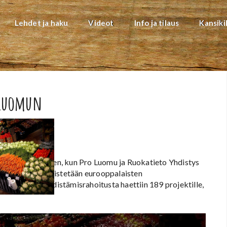
Lehdet ja haku
Videot
Info ja tilaus
Kansiki
 Luomun
ekinedistämiseen, kun Pro Luomu ja Ruokatieto Yhdistys
Rahoituksella edistetään eurooppalaisten
onna menekinedistämisrahoitusta haettiin 189 projektille,