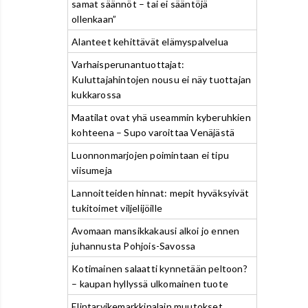
samat säännöt – tai ei sääntöjä
ollenkaan”
Alanteet kehittävät elämyspalvelua
Varhaisperunantuottajat:
Kuluttajahintojen nousu ei näy tuottajan
kukkarossa
Maatilat ovat yhä useammin kyberuhkien
kohteena – Supo varoittaa Venäjästä
Luonnonmarjojen poimintaan ei tipu
viisumeja
Lannoitteiden hinnat: mepit hyväksyivät
tukitoimet viljelijöille
Avomaan mansikkakausi alkoi jo ennen
juhannusta Pohjois-Savossa
Kotimainen salaatti kynnetään peltoon?
– kaupan hyllyssä ulkomainen tuote
Elintarvikemarkkinalain muutokset