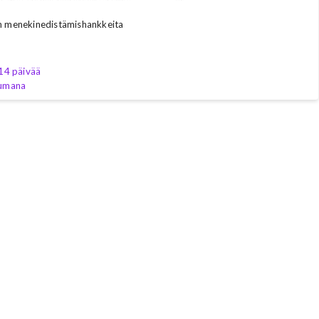
n menekinedistämishankkeita
14 päivää
uumana