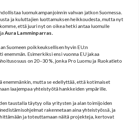
mahdollistaa luomukampanjoinnin vahvan jatkon Suomessa.
sta ja kuluttajien luottamuksen heikkoudesta, mutta nyt
omme, että juuri nyt on oikea hetki antaa luomulle
aja
Aura Lamminparras.
aan Suomeen poikkeuksellisen hyvin EU:n
sti enemmän. Esimerkiksi ensi vuonna EU jakaa
oitusosuus on 20–30 %, jonka Pro Luomu ja Ruokatieto
ä enemmänkin, mutta se edellyttää, että kotimaiset
amaan laajempaa yhteistyötä hankkeiden ympärille.
en taustalla täytyy olla yritysten ja alan toimijoiden
inedistämisohjelmat rakennetaan aina yhteistyössä, ja
ittämään ja toteuttamaan näitä projekteja, kertovat