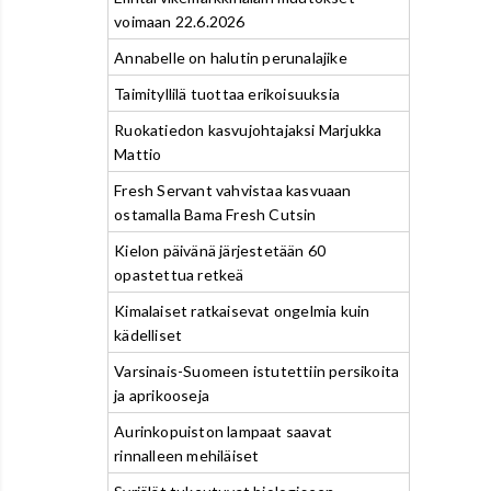
voimaan 22.6.2026
Annabelle on halutin perunalajike
Taimityllilä tuottaa erikoisuuksia
Ruokatiedon kasvujohtajaksi Marjukka
Mattio
Fresh Servant vahvistaa kasvuaan
ostamalla Bama Fresh Cutsin
Kielon päivänä järjestetään 60
opastettua retkeä
Kimalaiset ratkaisevat ongelmia kuin
kädelliset
Varsinais-Suomeen istutettiin persikoita
ja aprikooseja
Aurinkopuiston lampaat saavat
rinnalleen mehiläiset