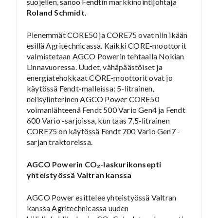
suojellen, sanoo Fendtin markkinointijohtaja
Roland Schmidt.
Pienemmät CORE50 ja CORE75 ovat niin ikään
esillä Agritechnicassa. Kaikki CORE-moottorit
valmistetaan AGCO Powerin tehtaalla Nokian
Linnavuoressa. Uudet, vähäpäästöiset ja
energiatehokkaat CORE-moottorit ovat jo
käytössä Fendt-malleissa: 5-litrainen,
nelisylinterinen AGCO Power CORE50
voimanlähteenä Fendt 500 Vario Gen4 ja Fendt
600 Vario -sarjoissa, kun taas 7,5-litrainen
CORE75 on käytössä Fendt 700 Vario Gen7 -
sarjan traktoreissa.
AGCO Powerin CO₂-laskurikonsepti
yhteistyössä Valtran kanssa
AGCO Power esittelee yhteistyössä Valtran
kanssa Agritechnicassa uuden