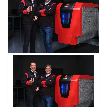
Nokian Linnavuoressa työkoneiden moottoreita
suunnitteleva sekä valmistava AGCO Power
julkistaa Agritechnica-messuilla marraskuun
alussa maatalous- ja metsäkoneiden
tulevaisuuden voimanlinjaratkaisuja sekä -
konsepteja. Agritechnica on maatalouskonealan
suurin ja tärkein tapahtuma, joka kokoaa
viljelijät, urakoitsijat, jälleenmyyjät ja
valmistajat joka toinen vuosi Hannoveriin.