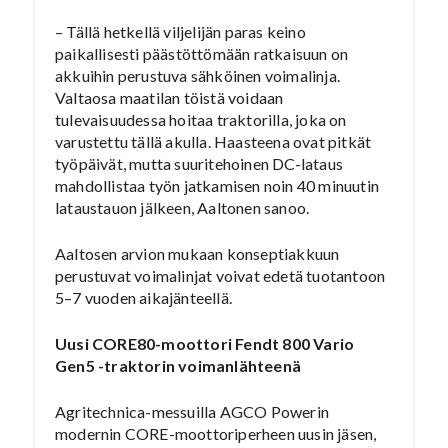
– Tällä hetkellä viljelijän paras keino
paikallisesti päästöttömään ratkaisuun on
akkuihin perustuva sähköinen voimalinja.
Valtaosa maatilan töistä voidaan
tulevaisuudessa hoitaa traktorilla, joka on
varustettu tällä akulla. Haasteena ovat pitkät
työpäivät, mutta suuritehoinen DC-lataus
mahdollistaa työn jatkamisen noin 40 minuutin
lataustauon jälkeen, Aaltonen sanoo.
Aaltosen arvion mukaan konseptiakkuun
perustuvat voimalinjat voivat edetä tuotantoon
5–7 vuoden aikajänteellä.
Uusi CORE80-moottori Fendt 800 Vario
Gen5 -traktorin voimanlähteenä
Agritechnica-messuilla AGCO Powerin
modernin CORE-moottoriperheen uusin jäsen,