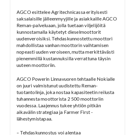
AGCO esittelee Agritechnicassa erityisesti
saksalaisille jälleenmyyjille ja asiakkaille AGCO
Reman-palveluaan, jolla tuetaan viljelijöitä
kunnostamalla käytetyt dieselmoottorit
uudenveroisiksi. Tehdaskunnostettu moottori
mahdollistaa vanhan moottorin vaihtamisen
nopeasti uuden veroiseen, mutta merkittävästi
pienemmillä kustannuksilla verrattuna täysin
uuteen moottoriin.
AGCO Powerin Linnavuoren tehtaalle Nokialle
on juuri valmistunut uudistettu Reman-
tuotantolinja, joka nostaa kapasiteetin reilusta
tuhannesta moottorista 2 500 moottoriin
vuodessa. Laajennus tukee yhtiön pitkän
aikavälin strategiaa ja Farmer First -
lähestymistapaa.
– Tehdaskunnostus voi alentaa