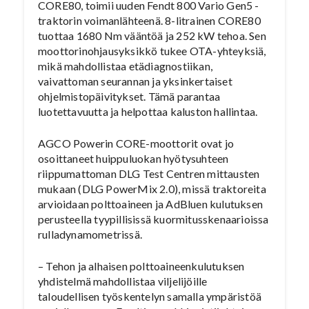
CORE80, toimii uuden Fendt 800 Vario Gen5 -
traktorin voimanlähteenä. 8-litrainen CORE80
tuottaa 1680 Nm vääntöä ja 252 kW tehoa. Sen
moottorinohjausyksikkö tukee OTA-yhteyksiä,
mikä mahdollistaa etädiagnostiikan,
vaivattoman seurannan ja yksinkertaiset
ohjelmistopäivitykset. Tämä parantaa
luotettavuutta ja helpottaa kaluston hallintaa.
AGCO Powerin CORE-moottorit ovat jo
osoittaneet huippuluokan hyötysuhteen
riippumattoman DLG Test Centren mittausten
mukaan (DLG PowerMix 2.0), missä traktoreita
arvioidaan polttoaineen ja AdBluen kulutuksen
perusteella tyypillisissä kuormitusskenaarioissa
rulladynamometrissä.
– Tehon ja alhaisen polttoaineenkulutuksen
yhdistelmä mahdollistaa viljelijöille
taloudellisen työskentelyn samalla ympäristöä