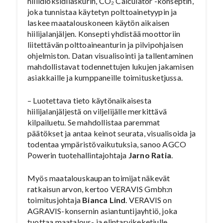
hiilidioksidilaskurin, CO₂ Calculator -konseptin,
joka tunnistaa käytetyn polttoainetyypin ja
laskee maatalouskoneen käytön aikaisen
hiilijalanjäljen. Konsepti yhdistää moottoriin
liitettävän polttoaineanturin ja pilvipohjaisen
ohjelmiston. Datan visualisointi ja tallentaminen
mahdollistavat todennettujen lukujen jakamisen
asiakkaille ja kumppaneille toimitusketjussa.
– Luotettava tieto käytönaikaisesta
hiilijalanjäljestä on viljelijälle merkittävä
kilpailuetu. Se mahdollistaa paremmat
päätökset ja antaa keinot seurata, visualisoida ja
todentaa ympäristövaikutuksia, sanoo AGCO
Powerin tuotehallintajohtaja
Jarno Ratia
.
Myös maatalouskaupan toimijat näkevät
ratkaisun arvon, kertoo VERAVIS Gmbh:n
toimitusjohtaja
Bianca Lind
. VERAVIS on
AGRAVIS-konsernin asiantuntijayhtiö, joka
tuottaa maatalous- ja elintarvikeketjulle