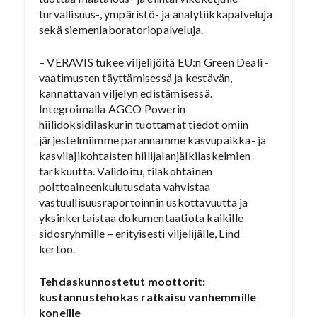
turvallisuus-, ympäristö- ja analytiikkapalveluja
sekä siemenlaboratoriopalveluja.
– VERAVIS tukee viljelijöitä EU:n Green Deali -
vaatimusten täyttämisessä ja kestävän,
kannattavan viljelyn edistämisessä.
Integroimalla AGCO Powerin
hiilidoksidilaskurin tuottamat tiedot omiin
järjestelmiimme parannamme kasvupaikka- ja
kasvilajikohtaisten hiilijalanjälkilaskelmien
tarkkuutta. Validoitu, tilakohtainen
polttoaineenkulutusdata vahvistaa
vastuullisuusraportoinnin uskottavuutta ja
yksinkertaistaa dokumentaatiota kaikille
sidosryhmille – erityisesti viljelijälle, Lind
kertoo.
Tehdaskunnostetut moottorit:
kustannustehokas ratkaisu vanhemmille
koneille