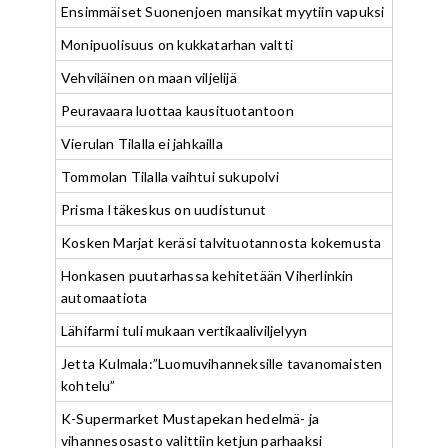
Ensimmäiset Suonenjoen mansikat myytiin vapuksi
Monipuolisuus on kukkatarhan valtti
Vehviläinen on maan viljelijä
Peuravaara luottaa kausituotantoon
Vierulan Tilalla ei jahkailla
Tommolan Tilalla vaihtui sukupolvi
Prisma Itäkeskus on uudistunut
Kosken Marjat keräsi talvituotannosta kokemusta
Honkasen puutarhassa kehitetään Viherlinkin
automaatiota
Lähifarmi tuli mukaan vertikaaliviljelyyn
Jetta Kulmala:”Luomuvihanneksille tavanomaisten
kohtelu”
K-Supermarket Mustapekan hedelmä- ja
vihannesosasto valittiin ketjun parhaaksi