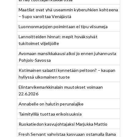
Maatilat ovat yhä useammin kyberuhkien kohteena
– Supo varoittaa Venäjästä
Luonnonmarjojen poimintaan ei tipu viisumeja
Lannoitteiden hinnat: mepit hyväksyivät
tukitoimet viljelijöille
Avomaan mansikkakausi alkoi jo ennen juhannusta
Pohjois-Savossa
Kotimainen salaatti kynnetään peltoon? – kaupan
hyllyssä ulkomainen tuote
Elintarvikemarkkinalain muutokset voimaan
22.6.2026
Annabelle on halutin perunalajike
Taimityllilä tuottaa erikoisuuksia
Ruokatiedon kasvujohtajaksi Marjukka Mattio
Fresh Servant vahvistaa kasvuaan ostamalla Bama