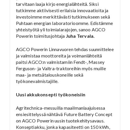
tarvitaan laaja kirjo energialähteitä. Siksi
tutkimme aktiivisesti erilaisia innovaatioita ja
investoimme merkittävästi tutkimukseen sekä
Puhtaan energian laboratorioomme. Edistämme
yhteistyötä yli toimialarajojen, sanoo AGCO
Powerin toimitusjohtaja
Juha Tervala.
AGCO Powerin Linnavuoren tehdas suunnittelee
ja valmistaa moottoreita ja voimanlähteitä
paitsi AGCO:n valmistamiin Fendt-, Massey
Ferguson- ja Valtra-traktoreihin myös muille
maa- ja metsätalouskoneille sekä
työkonevalmistajille.
Uusi akkukonsepti työkoneisiin
Agritechnica-messuilla maailmanlaajuisessa
ensiesittelyssä nähtävä Future Battery Concept
on AGCO Powerin uusin tuotekehitysavaus.
Konseptiakku, jonka kapasiteetti on 150 kWh,