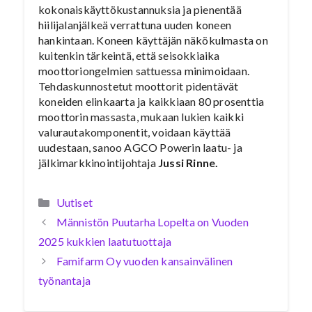
kokonaiskäyttökustannuksia ja pienentää
hiilijalanjälkeä verrattuna uuden koneen
hankintaan. Koneen käyttäjän näkökulmasta on
kuitenkin tärkeintä, että seisokkiaika
moottoriongelmien sattuessa minimoidaan.
Tehdaskunnostetut moottorit pidentävät
koneiden elinkaarta ja kaikkiaan 80 prosenttia
moottorin massasta, mukaan lukien kaikki
valurautakomponentit, voidaan käyttää
uudestaan, sanoo AGCO Powerin ​laatu- ja
jälkimarkkinointijohtaja​​
Jussi Rinne.
Kategoriat
Uutiset
Männistön Puutarha Lopelta on Vuoden
2025 kukkien laatutuottaja
Famifarm Oy vuoden kansainvälinen
työnantaja