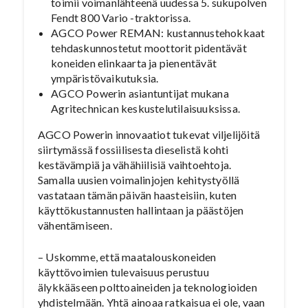
toimii voimanlähteenä uudessa 5. sukupolven
Fendt 800 Vario -traktorissa.
AGCO Power REMAN: kustannustehokkaat
tehdaskunnostetut moottorit pidentävät
koneiden elinkaarta ja pienentävät
ympäristövaikutuksia.
AGCO Powerin asiantuntijat mukana
Agritechnican keskustelutilaisuuksissa.
AGCO Powerin innovaatiot tukevat viljelijöitä
siirtymässä fossiilisesta dieselistä kohti
kestävämpiä ja vähähiilisiä vaihtoehtoja.
Samalla uusien voimalinjojen kehitystyöllä
vastataan tämän päivän haasteisiin, kuten
käyttökustannusten hallintaan ja päästöjen
vähentämiseen.
– Uskomme, että maatalouskoneiden
käyttövoimien tulevaisuus perustuu
älykkääseen polttoaineiden ja teknologioiden
yhdistelmään. Yhtä ainoaa ratkaisua ei ole, vaan