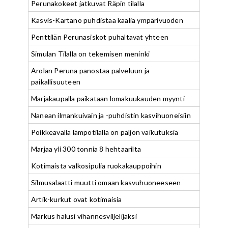
Perunakokeet jatkuvat Räpin tilalla
Kasvis-Kartano puhdistaa kaalia ympärivuoden
Penttilän Perunasiskot puhaltavat yhteen
Simulan Tilalla on tekemisen meninki
Arolan Peruna panostaa palveluun ja
paikallisuuteen
Marjakaupalla paikataan lomakuukauden myynti
Nanean ilmankuivain ja -puhdistin kasvihuoneisiin
Poikkeavalla lämpötilalla on paljon vaikutuksia
Marjaa yli 300 tonnia 8 hehtaarilta
Kotimaista valkosipulia ruokakauppoihin
Silmusalaatti muutti omaan kasvuhuoneeseen
Artik-kurkut ovat kotimaisia
Markus halusi vihannesviljelijäksi