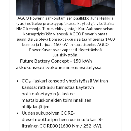
AGCO Powerin sähköistämisen päällikkö Juha Heikkilä
(vas.) esittelee prototyyppiakussa käytettyjä yksittäisiä
NMC-kennoja. Tuotekehitysjohtaja Kari Aaltonen seisoo
konseptiyksikön vieressä. AGCO Powerin omaa
suunnittelua oleva konseptiakku sisältää yhteensä 1400
kennoa ja tarjoaa 150 kWh:n kapasiteetin. AGCO
Power Kuvat ovat vapaasti käytettävissä
uutiskäyttöön.
Future Battery Concept – 150 kWh
akkukonsepti työkoneisiin ensiesittelyssä
CO₂ -laskurikonsepti yhteistyössä Valtran
kanssa: ratkaisu tunnistaa käytetyn
polttoainetyypin ja laskee
maatalouskoneiden toiminnallisen
hiilijalanjäljen.
Uuden sukupolven CORE-
dieselmoottoriperheen uusin tulokas, 8-
litrainen CORE80 (1680 Nm / 252 kW),