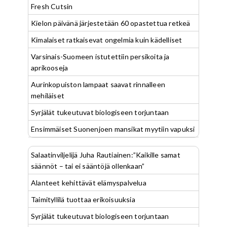
Fresh Cutsin
Kielon päivänä järjestetään 60 opastettua retkeä
Kimalaiset ratkaisevat ongelmia kuin kädelliset
Varsinais-Suomeen istutettiin persikoita ja
aprikooseja
Aurinkopuiston lampaat saavat rinnalleen
mehiläiset
Syrjälät tukeutuvat biologiseen torjuntaan
Ensimmäiset Suonenjoen mansikat myytiin vapuksi
Salaatinviljelijä Juha Rautiainen:”Kaikille samat
säännöt – tai ei sääntöjä ollenkaan”
Alanteet kehittävät elämyspalvelua
Taimityllilä tuottaa erikoisuuksia
Syrjälät tukeutuvat biologiseen torjuntaan