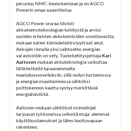
perustuu NMC-kennokemiaan ja on AGCO
Powerin omaa suunnittelua.
AGCO Power seuraa tiiviisti
akkukennoteknologian kehitystä ja arvioi
useiden erilaisten akkukemioiden soveltuvuutta,
mukaan lukien kiinteäelektrolyyttiset akut.
Akkujen rinnalla yksi vaihtoehto energian
varastointiin on vety. Tuotekehitysjohtaja
Kari
Aaltosen
mukaan akkuteknologia vaikuttaa
tällä hetkellä lupaavammalta
maataloussovelluksiin, sillä vedyn tuotannossa
ja energian muuntamisessa sähköksi
polttokennon kautta syntyy merkittäviä
energiahäviöitä.
Aaltosen mukaan sähköiset voimalinjat
tarjoavat työkoneissa selkeitä etuja: alemmat
käyttökustannukset ja lähes huoltovapaan
rakenteen.