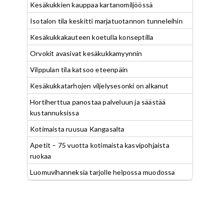
Kesäkukkien kauppaa kartanomiljöössä
Isotalon tila keskitti marjatuotannon tunneleihin
Kesäkukkakauteen koetulla konseptilla
Orvokit avasivat kesäkukkamyynnin
Vilppulan tila katsoo eteenpäin
Kesäkukkatarhojen viljelysesonki on alkanut
Hortiherttua panostaa palveluun ja säästää
kustannuksissa
Kotimaista ruusua Kangasalta
Apetit – 75 vuotta kotimaista kasvipohjaista
ruokaa
Luomuvihanneksia tarjolle helpossa muodossa