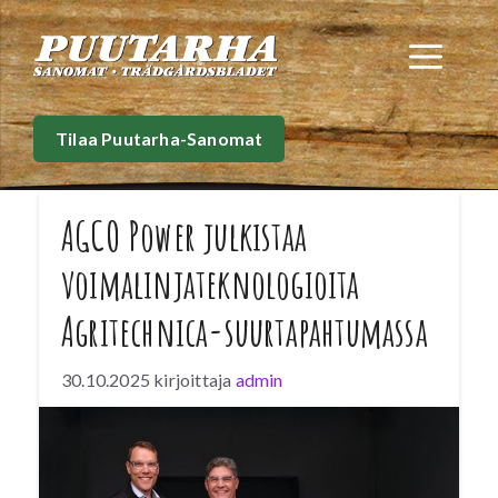
Siirry
sisältöön
Val
Tilaa Puutarha-Sanomat
AGCO Power julkistaa
voimalinjateknologioita
Agritechnica-suurtapahtumassa
30.10.2025
kirjoittaja
admin
AGCO Power julkistaa maatalouden
tulevaisuuden voimalinjateknologioita
Agritechnica-suurtapahtumassa