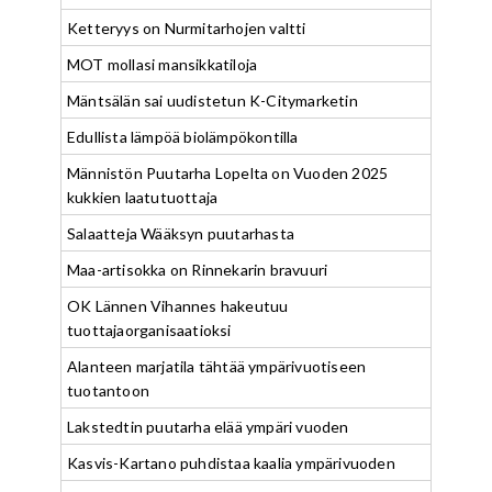
Ketteryys on Nurmitarhojen valtti
MOT mollasi mansikkatiloja
Mäntsälän sai uudistetun K-Citymarketin
Edullista lämpöä biolämpökontilla
Männistön Puutarha Lopelta on Vuoden 2025
kukkien laatutuottaja
Salaatteja Wääksyn puutarhasta
Maa-artisokka on Rinnekarin bravuuri
OK Lännen Vihannes hakeutuu
tuottajaorganisaatioksi
Alanteen marjatila tähtää ympärivuotiseen
tuotantoon
Lakstedtin puutarha elää ympäri vuoden
Kasvis-Kartano puhdistaa kaalia ympärivuoden