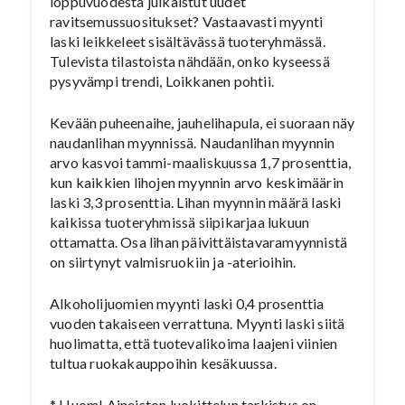
loppuvuodesta julkaistut uudet
ravitsemussuositukset? Vastaavasti myynti
laski leikkeleet sisältävässä tuoteryhmässä.
Tulevista tilastoista nähdään, onko kyseessä
pysyvämpi trendi, Loikkanen pohtii.
Kevään puheenaihe, jauhelihapula, ei suoraan näy
naudanlihan myynnissä. Naudanlihan myynnin
arvo kasvoi tammi-maaliskuussa 1,7 prosenttia,
kun kaikkien lihojen myynnin arvo keskimäärin
laski 3,3 prosenttia. Lihan myynnin määrä laski
kaikissa tuoteryhmissä siipikarjaa lukuun
ottamatta. Osa lihan päivittäistavaramyynnistä
on siirtynyt valmisruokiin ja -aterioihin.
Alkoholijuomien myynti laski 0,4 prosenttia
vuoden takaiseen verrattuna. Myynti laski siitä
huolimatta, että tuotevalikoima laajeni viinien
tultua ruokakauppoihin kesäkuussa.
* Huom! Aineiston luokittelun tarkistus on