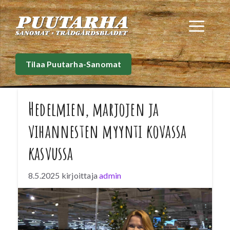
Siirry
sisältöön
Val
Tilaa Puutarha-Sanomat
Hedelmien, marjojen ja
vihannesten myynti kovassa
kasvussa
8.5.2025
kirjoittaja
admin
Alkuvuonna elintarvikkeiden myynnin arvo
laski hieman ja elintarvikkeita myytiin
kokonaisuudessaan vähemmän kuin vuotta
aiemmin. Suurin kasvu nähtiin hedelmien ja