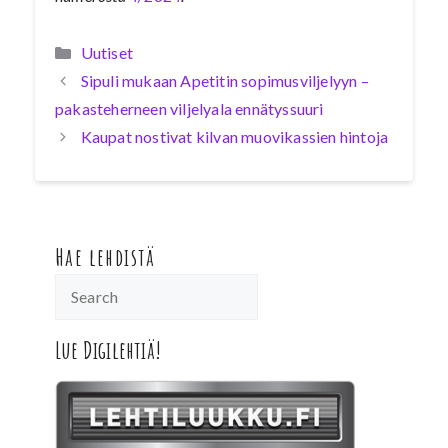
Kategoriat
Uutiset
Sipuli mukaan Apetitin sopimusviljelyyn –
pakasteherneen viljelyala ennätyssuuri
Kaupat nostivat kilvan muovikassien hintoja
Hae lehdistä
Lue Digilehtiä!