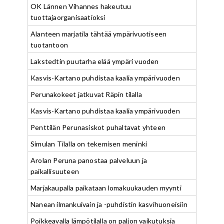
OK Lännen Vihannes hakeutuu
tuottajaorganisaatioksi
Alanteen marjatila tähtää ympärivuotiseen
tuotantoon
Lakstedtin puutarha elää ympäri vuoden
Kasvis-Kartano puhdistaa kaalia ympärivuoden
Perunakokeet jatkuvat Räpin tilalla
Kasvis-Kartano puhdistaa kaalia ympärivuoden
Penttilän Perunasiskot puhaltavat yhteen
Simulan Tilalla on tekemisen meninki
Arolan Peruna panostaa palveluun ja
paikallisuuteen
Marjakaupalla paikataan lomakuukauden myynti
Nanean ilmankuivain ja -puhdistin kasvihuoneisiin
Poikkeavalla lämpötilalla on paljon vaikutuksia