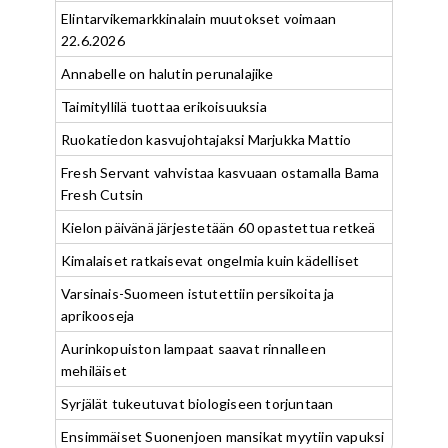
Elintarvikemarkkinalain muutokset voimaan
22.6.2026
Annabelle on halutin perunalajike
Taimityllilä tuottaa erikoisuuksia
Ruokatiedon kasvujohtajaksi Marjukka Mattio
Fresh Servant vahvistaa kasvuaan ostamalla Bama
Fresh Cutsin
Kielon päivänä järjestetään 60 opastettua retkeä
Kimalaiset ratkaisevat ongelmia kuin kädelliset
Varsinais-Suomeen istutettiin persikoita ja
aprikooseja
Aurinkopuiston lampaat saavat rinnalleen
mehiläiset
Syrjälät tukeutuvat biologiseen torjuntaan
Ensimmäiset Suonenjoen mansikat myytiin vapuksi