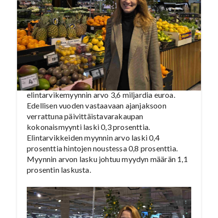
marjojen sekä vihannesten* myynnissä.
Tiedot käyvät ilmi päivittäistavarakaupan
tuoteryhmäkohtaisesta myyntitilastosta
tammi-maaliskuulta.
Päivittäistavarakauppa ry:n jäsenyritysten
päivittäistavaramyynnin arvo tammi-
maaliskuussa oli 5,3 miljardia euroa ja siitä
elintarvikemyynnin arvo 3,6 miljardia euroa.
Edellisen vuoden vastaavaan ajanjaksoon
verrattuna päivittäistavarakaupan
kokonaismyynti laski 0,3 prosenttia.
Elintarvikkeiden myynnin arvo laski 0,4
prosenttia hintojen noustessa 0,8 prosenttia.
Myynnin arvon lasku johtuu myydyn määrän 1,1
prosentin laskusta.