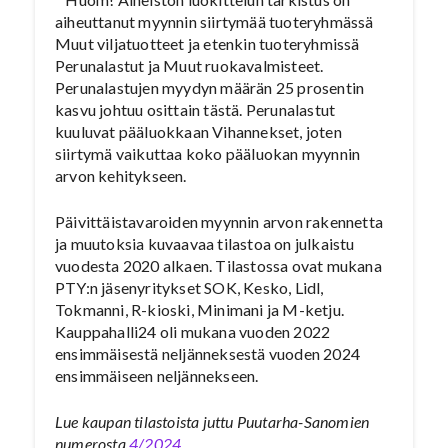
aiheuttanut myynnin siirtymää tuoteryhmässä
Muut viljatuotteet ja etenkin tuoteryhmissä
Perunalastut ja Muut ruokavalmisteet.
Perunalastujen myydyn määrän 25 prosentin
kasvu johtuu osittain tästä. Perunalastut
kuuluvat pääluokkaan Vihannekset, joten
siirtymä vaikuttaa koko pääluokan myynnin
arvon kehitykseen.
Päivittäistavaroiden myynnin arvon rakennetta
ja muutoksia kuvaavaa tilastoa on julkaistu
vuodesta 2020 alkaen. Tilastossa ovat mukana
PTY:n jäsenyritykset SOK, Kesko, Lidl,
Tokmanni, R-kioski, Minimani ja M-ketju.
Kauppahalli24 oli mukana vuoden 2022
ensimmäisestä neljänneksestä vuoden 2024
ensimmäiseen neljännekseen.
Lue kaupan tilastoista juttu Puutarha-Sanomien
numerosta
4/2024
.