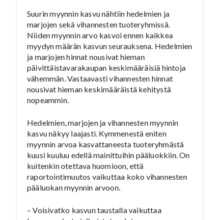
Suurin myynnin kasvu nähtiin hedelmien ja
marjojen sekä vihannesten tuoteryhmissä.
Niiden myynnin arvo kasvoi ennen kaikkea
myydyn määrän kasvun seurauksena. Hedelmien
ja marjojen hinnat nousivat hieman
päivittäistavarakaupan keskimääräisiä hintoja
vähemmän. Vastaavasti vihannesten hinnat
nousivat hieman keskimääräistä kehitystä
nopeammin.
Hedelmien, marjojen ja vihannesten myynnin
kasvu näkyy laajasti. Kymmenestä eniten
myynnin arvoa kasvattaneesta tuoteryhmästä
kuusi kuuluu edellä mainittuihin pääluokkiin. On
kuitenkin otettava huomioon, että
raportointimuutos vaikuttaa koko vihannesten
pääluokan myynnin arvoon.
– Voisivatko kasvun taustalla vaikuttaa