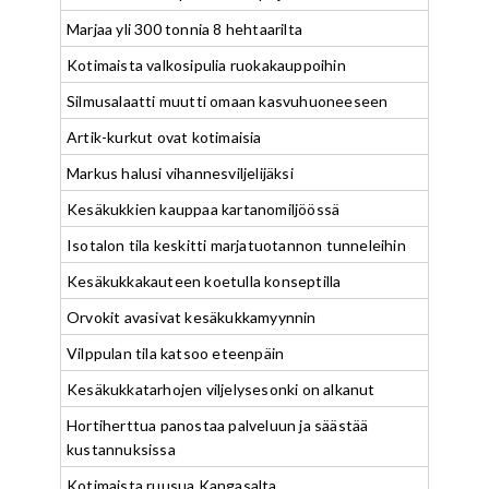
Marjaa yli 300 tonnia 8 hehtaarilta
Kotimaista valkosipulia ruokakauppoihin
Silmusalaatti muutti omaan kasvuhuoneeseen
Artik-kurkut ovat kotimaisia
Markus halusi vihannesviljelijäksi
Kesäkukkien kauppaa kartanomiljöössä
Isotalon tila keskitti marjatuotannon tunneleihin
Kesäkukkakauteen koetulla konseptilla
Orvokit avasivat kesäkukkamyynnin
Vilppulan tila katsoo eteenpäin
Kesäkukkatarhojen viljelysesonki on alkanut
Hortiherttua panostaa palveluun ja säästää
kustannuksissa
Kotimaista ruusua Kangasalta