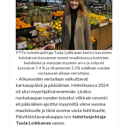
PTY:n toimitusjohtaja Tuula Loikkanen kertoo kasvisten
kulutuksen kasvaneen tammi-maaliskuussa kohisten:
hedelmien ja marjojen myynnin arvo ja volyymi
kasvoivat 7,4 % ja vihannesten 5,5% edellisen vuoden
vastaavaan aikaan verrattuna.
– Alkuvuoden vertailuun vaikuttavat
karkauspäivä ja pääsiäinen. Helmikuussa 2024
oli yksi myyntipäivä enemmän. Lisäksi
ruokakaupan vuoden toiseksi vilkkain sesonki
eli pääsiäinen ajoittui myynniltä viime vuonna
maaliskuulle ja tänä vuonna vasta huhtikuulle,
Päivittäistavarakauppa ry:n
toimitusjohtaja
Tuula Loikkanen
sanoo.