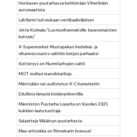
Honkasen puutarhassa kehitetään Viherlinkin
automaatiota
Lähifarmi tuli mukaan vertikaaliviljelyyn
Jetta Kulmala:”Luomuvihanneksille tavanomaisten
kohtelu”
K-Supermarket Mustapekan hedelmä- ja
vihannesosasto valittiin ketjun parhaaksi
Ketteryys on Nurmitarhojen valtti
MOT mollasi mansikkatiloja
Mäntsälän sai uudistetun K-Citymarketin
Edullista lämpöä biolämpökontilla
Männistön Puutarha Lopelta on Vuoden 2025
kukkien laatutuottaja
Salaatteja Wääksyn puutarhasta
Maa-artisokka on Rinnekarin bravuuri