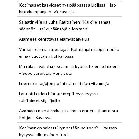
Kotimaiset kasvikset nyt pääosassa Lidlissä – iso
hintakampanja heviosastolla
Salaatinviljelijä Juha Rautiainen:”Kaikille samat
säännöt – tai ei sääntöjä ollenkaan”
Alanteet kehittävät elämyspalvelua
Varhaisperunantuottajat: Kuluttajahintojen nousu
ei näy tuottajan kukkarossa
Maatilat ovat yhä useammin kyberuhkien kohteena
– Supo varoittaa Venäjästä
Luonnonmarjojen poimintaan ei tipu viisumeja
Lannoitteiden hinnat: mepit hyväksyivät
tukitoimet viljelijöille
Avomaan mansikkakausi alkoi jo ennen juhannusta
Pohjois-Savossa
Kotimainen salaatti kynnetään peltoon? – kaupan
hyllyssä ulkomainen tuote