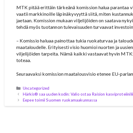
MTK pitää erittäin tärkeänä komission halua parantaa v
vaatii markkinoille läpinäkyvyyttä siitä, miten kustannu
jaetaan. Komission mukaan viljelijöiden on saatava nykyi
tehdä myös tuotannon tulevaisuuden turvaavat investoin
– Komissio haluaa painottaa tukia ruokaturvaa ja taloude
maataloudelle. Erityisesti visio huomioi nuorten ja uusie
viljelijöiden tarpeita. Nämä kaikki vastaavat hyvin MT
toteaa.
Seuraavaksi komission maatalousvisio etenee EU-parlam
Kategoriat
Uncategorized
Härkis® saa uuden kodin: Valio ostaa Raision kasviproteiinil
Eepee toimii Suomen ruokamaakunnassa