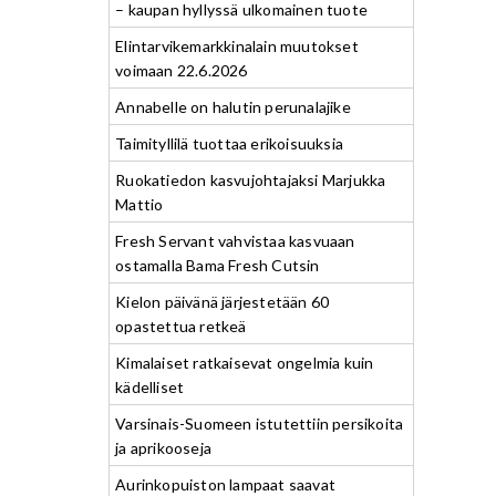
– kaupan hyllyssä ulkomainen tuote
Elintarvikemarkkinalain muutokset
voimaan 22.6.2026
Annabelle on halutin perunalajike
Taimityllilä tuottaa erikoisuuksia
Ruokatiedon kasvujohtajaksi Marjukka
Mattio
Fresh Servant vahvistaa kasvuaan
ostamalla Bama Fresh Cutsin
Kielon päivänä järjestetään 60
opastettua retkeä
Kimalaiset ratkaisevat ongelmia kuin
kädelliset
Varsinais-Suomeen istutettiin persikoita
ja aprikooseja
Aurinkopuiston lampaat saavat