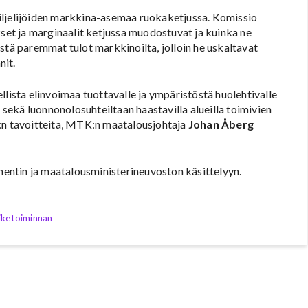
iljelijöiden markkina-asemaa ruokaketjussa. Komissio
kset ja marginaalit ketjussa muodostuvat ja kuinka ne
stä paremmat tulot markkinoilta, jolloin he uskaltavat
nit.
llista elinvoimaa tuottavalle ja ympäristöstä huolehtivalle
n sekä luonnonolosuhteiltaan haastavilla alueilla toimivien
K:n tavoitteita, MTK:n maatalousjohtaja
Johan Åberg
entin ja maatalousministerineuvoston käsittelyyn.
iiketoiminnan