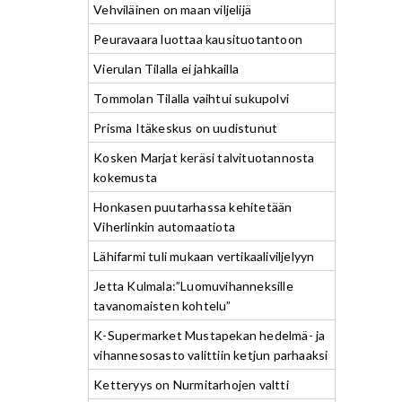
Vehviläinen on maan viljelijä
Peuravaara luottaa kausituotantoon
Vierulan Tilalla ei jahkailla
Tommolan Tilalla vaihtui sukupolvi
Prisma Itäkeskus on uudistunut
Kosken Marjat keräsi talvituotannosta
kokemusta
Honkasen puutarhassa kehitetään
Viherlinkin automaatiota
Lähifarmi tuli mukaan vertikaaliviljelyyn
Jetta Kulmala:”Luomuvihanneksille
tavanomaisten kohtelu”
K-Supermarket Mustapekan hedelmä- ja
vihannesosasto valittiin ketjun parhaaksi
Ketteryys on Nurmitarhojen valtti