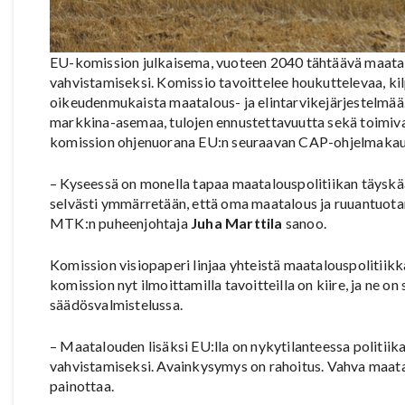
EU-komission julkaisema, vuoteen 2040 tähtäävä maatalou
vahvistamiseksi. Komissio tavoittelee houkuttelevaa, kil
oikeudenmukaista maatalous- ja elintarvikejärjestelmää.
markkina-asemaa, tulojen ennustettavuutta sekä toimivaa
komission ohjenuorana EU:n seuraavan CAP-ohjelmakau
– Kyseessä on monella tapaa maatalouspolitiikan täyskä
selvästi ymmärretään, että oma maatalous ja ruuantuota
MTK:n puheenjohtaja
Juha Marttila
sanoo.
Komission visiopaperi linjaa yhteistä maatalouspolitiik
komission nyt ilmoittamilla tavoitteilla on kiire, ja ne 
säädösvalmistelussa.
– Maatalouden lisäksi EU:lla on nykytilanteessa politii
vahvistamiseksi. Avainkysymys on rahoitus. Vahva maata
painottaa.