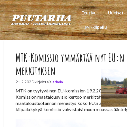
Siirry
sisältöön
Etusivu
Uutiset
Hevi-kilpailu
MTK:Komissio ymmärtää nyt EU:n 
merkityksen
21.2.2025
kirjoittaja
admin
MTK on tyytyväinen EU-komission 19.2.2025 julkaisema
Komission maatalousvisio kertoo merkittävästä suunnan
maataloustuotannon menestys koko EU:n alueella häiri
kilpailukykyä komissio vahvistaisi muun muassa sääntely