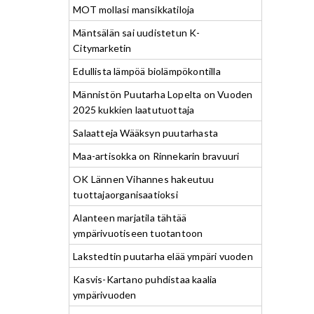
MOT mollasi mansikkatiloja
Mäntsälän sai uudistetun K-
Citymarketin
Edullista lämpöä biolämpökontilla
Männistön Puutarha Lopelta on Vuoden
2025 kukkien laatutuottaja
Salaatteja Wääksyn puutarhasta
Maa-artisokka on Rinnekarin bravuuri
OK Lännen Vihannes hakeutuu
tuottajaorganisaatioksi
Alanteen marjatila tähtää
ympärivuotiseen tuotantoon
Lakstedtin puutarha elää ympäri vuoden
Kasvis-Kartano puhdistaa kaalia
ympärivuoden