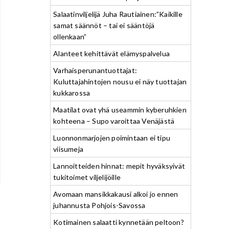
Salaatinviljelijä Juha Rautiainen:”Kaikille
samat säännöt – tai ei sääntöjä
ollenkaan”
Alanteet kehittävät elämyspalvelua
Varhaisperunantuottajat:
Kuluttajahintojen nousu ei näy tuottajan
kukkarossa
Maatilat ovat yhä useammin kyberuhkien
kohteena – Supo varoittaa Venäjästä
Luonnonmarjojen poimintaan ei tipu
viisumeja
Lannoitteiden hinnat: mepit hyväksyivät
tukitoimet viljelijöille
Avomaan mansikkakausi alkoi jo ennen
juhannusta Pohjois-Savossa
Kotimainen salaatti kynnetään peltoon?