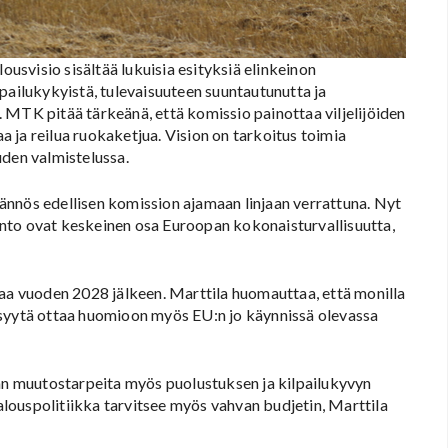
svisio sisältää lukuisia esityksiä elinkeinon
pailukykyistä, tulevaisuuteen suuntautunutta ja
 MTK pitää tärkeänä, että komissio painottaa viljelijöiden
 ja reilua ruokaketjua. Vision on tarkoitus toimia
den valmistelussa.
ännös edellisen komission ajamaan linjaan verrattuna. Nyt
nto ovat keskeinen osa Euroopan kokonaisturvallisuutta,
kaa vuoden 2028 jälkeen. Marttila huomauttaa, että monilla
on syytä ottaa huomioon myös EU:n jo käynnissä olevassa
kan muutostarpeita myös puolustuksen ja kilpailukyvyn
louspolitiikka tarvitsee myös vahvan budjetin, Marttila