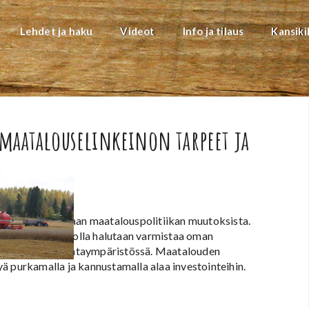
Lehdet ja haku
Videot
Info ja tilaus
Kansiki
maatalouselinkeinon tarpeet ja
an suunnitelmaan maatalouspolitiikan muutoksista.
muutoksesta, jolla halutaan varmistaa oman
öherkässä toimintaympäristössä. Maatalouden
ä purkamalla ja kannustamalla alaa investointeihin.