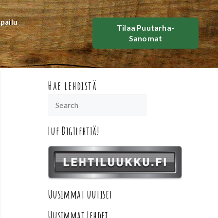
lpailu
Tilaa Puutarha-
Sanomat
Hae lehdistä
Lue Digilehtiä!
Uusimmat uutiset
Uusimmat Lehdet