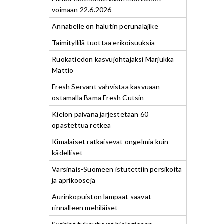
voimaan 22.6.2026
Annabelle on halutin perunalajike
Taimityllilä tuottaa erikoisuuksia
Ruokatiedon kasvujohtajaksi Marjukka
Mattio
Fresh Servant vahvistaa kasvuaan
ostamalla Bama Fresh Cutsin
Kielon päivänä järjestetään 60
opastettua retkeä
Kimalaiset ratkaisevat ongelmia kuin
kädelliset
Varsinais-Suomeen istutettiin persikoita
ja aprikooseja
Aurinkopuiston lampaat saavat
rinnalleen mehiläiset