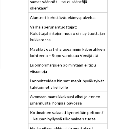
samat säännöt – tai ei sääntöjä
ollenkaan”
Alanteet kehittävät elämyspalvelua
Varhaisperunantuottajat:
Kuluttajahintojen nousu ei näy tuottajan
kukkarossa
Maatilat ovat yhä useammin kyberuhkien
kohteena – Supo varoittaa Venäjästä
Luonnonmarjojen poimintaan ei tipu
viisumeja
Lannoitteiden hinnat: mepit hyväksyivät
tukitoimet viljelijöille
Avomaan mansikkakausi alkoi jo ennen
juhannusta Pohjois-Savossa
Kotimainen salaatti kynnetään peltoon?
– kaupan hyllyssä ulkomainen tuote
Elintarvikemarkkinalain muutokset