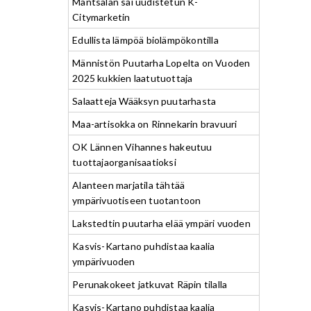
Mäntsälän sai uudistetun K-
Citymarketin
Edullista lämpöä biolämpökontilla
Männistön Puutarha Lopelta on Vuoden
2025 kukkien laatutuottaja
Salaatteja Wääksyn puutarhasta
Maa-artisokka on Rinnekarin bravuuri
OK Lännen Vihannes hakeutuu
tuottajaorganisaatioksi
Alanteen marjatila tähtää
ympärivuotiseen tuotantoon
Lakstedtin puutarha elää ympäri vuoden
Kasvis-Kartano puhdistaa kaalia
ympärivuoden
Perunakokeet jatkuvat Räpin tilalla
Kasvis-Kartano puhdistaa kaalia