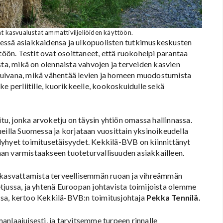
ät kasvualustat ammattiviljeliöiden käyttöön.
essä asiakkaidensa ja ulkopuolisten tutkimuskeskusten
ön. Testit ovat osoittaneet, että ruokohelpi parantaa
sta, mikä on olennaista vahvojen ja terveiden kasvien
kuivana, mikä vähentää levien ja homeen muodostumista
e perliitille, kuorikkeelle, kookoskuidulle sekä
itu, jonka arvoketju on täysin yhtiön omassa hallinnassa.
eilla Suomessa ja korjataan vuosittain yksinoikeudella
lyhyet toimitusetäisyydet. Kekkilä-BVB on kiinnittänyt
an varmistaakseen tuoteturvallisuuden asiakkailleen.
kasvattamista terveellisemmän ruoan ja vihreämmän
tjussa, ja yhtenä Euroopan johtavista toimijoista olemme
ssa, kertoo Kekkilä-BVB:n toimitusjohtaja
Pekka Tennilä.
anlaajuisesti, ja tarvitsemme turpeen rinnalle