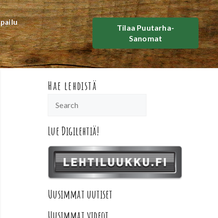
lpailu
Tilaa Puutarha-
Sanomat
Hae lehdistä
Lue Digilehtiä!
Uusimmat uutiset
Uusimmat videot