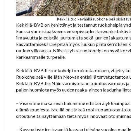
Kekkilä tuo keväällä ruokohelpeä sisältäv
Kekkilä-BVB on kehittänyt ja testannut ruokohelpiä yhd
kanssa varmistaakseen sen sopivuuden kasvualustakäyttö
ilmavuutta ja edistää juurtumista sekä juurien jakautumi
kasvattamiseksi. Se pitää myös ruukun pintakerroksen 
ruukun yläosassa. Näistä syistä ruokohelpi on hyvä korvik
karkeammalle turpeelle.
Kekkilä-BVB:lle ruokohelpi on ainutlaatuinen, viljelty ku
Ruokohelpeä viljellään Neovan entisillä turvetuotantoalu
Kekkilä-BVB:lle. Näin varmistetaan toimitusvarmuus ja 
paljon huomiota myös uuden raaka-aineen laadunhallinta
– Visiomme mukaisesti haluamme edistää älykkäämpää 
elämän puolesta. Meillä on tärkeä rooli ruoantuotantoke
sitoutuneita näyttämään tietä myös innovaatiotoiminna
– Kasvualustojen kysyntä kasvaa tulevina vuosina maailm