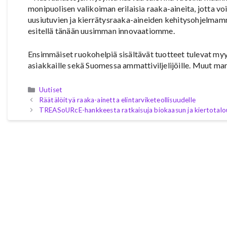
monipuolisen valikoiman erilaisia raaka-aineita, jotta 
uusiutuvien ja kierrätysraaka-aineiden kehitysohjelma
esitellä tänään uusimman innovaatiomme.
Ensimmäiset ruokohelpiä sisältävät tuotteet tulevat my
asiakkaille sekä Suomessa ammattiviljelijöille. Muut m
Kategoriat
Uutiset
Räätälöityä raaka-ainetta elintarviketeollisuudelle
TREASoURcE-hankkeesta ratkaisuja biokaasun ja kiertotalo