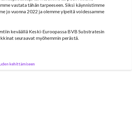
voimme vastata tähän tarpeeseen. Siksi käynnistimme
mme jo vuonna 2022 ja olemme ylpeitä voidessamme
yntiin keväällä Keski-Euroopassa BVB Substratesin
arkkinat seuraavat myöhemmin perästä.
uden kehittämiseen