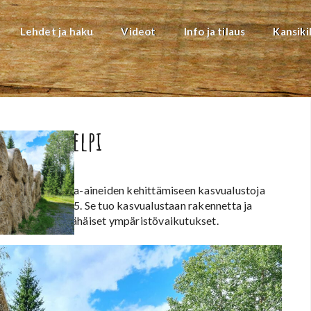
Lehdet ja haku
Videot
Info ja tilaus
Kansiki
n ruokohelpi
ja kierrätysraaka-aineiden kehittämiseen kasvualustoja
le keväällä 2025. Se tuo kasvualustaan rakennetta ja
tantoketju sekä vähäiset ympäristövaikutukset.