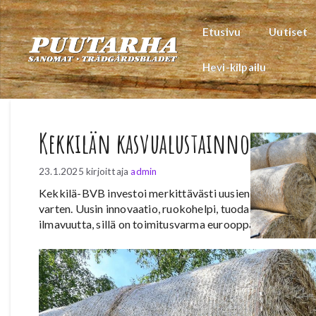
Siirry
sisältöön
Etusivu
Uutiset
Hevi-kilpailu
Kekkilän kasvualustainnovaatio o
23.1.2025
kirjoittaja
admin
Kekkilä-BVB investoi merkittävästi uusien, uusiutuvien 
varten. Uusin innovaatio, ruokohelpi, tuodaan markkinoil
ilmavuutta, sillä on toimitusvarma eurooppalainen tuo