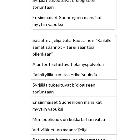
Syrjälät tukeutuvat biologiseen
torjuntaan
Ensimmäiset Suonenjoen mansikat
myytiin vapuksi
Salaatinviljelijä Juha Rautiainen:”Kaikille
samat säännöt – tai ei sääntöjä
ollenkaan”
Alanteet kehittävät elämyspalvelua
Taimityllilä tuottaa erikoisuuksia
Syrjälät tukeutuvat biologiseen
torjuntaan
Ensimmäiset Suonenjoen mansikat
myytiin vapuksi
Monipuolisuus on kukkatarhan valtti
Vehviläinen on maan viljelijä
Peuravaara luottaa kausituotantoon