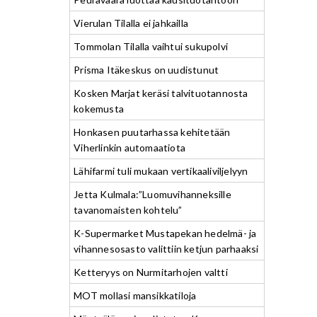
Vierulan Tilalla ei jahkailla
Tommolan Tilalla vaihtui sukupolvi
Prisma Itäkeskus on uudistunut
Kosken Marjat keräsi talvituotannosta
kokemusta
Honkasen puutarhassa kehitetään
Viherlinkin automaatiota
Lähifarmi tuli mukaan vertikaaliviljelyyn
Jetta Kulmala:”Luomuvihanneksille
tavanomaisten kohtelu”
K-Supermarket Mustapekan hedelmä- ja
vihannesosasto valittiin ketjun parhaaksi
Ketteryys on Nurmitarhojen valtti
MOT mollasi mansikkatiloja