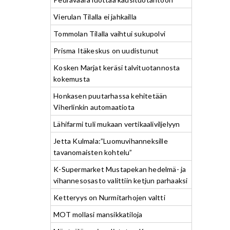
Vierulan Tilalla ei jahkailla
Tommolan Tilalla vaihtui sukupolvi
Prisma Itäkeskus on uudistunut
Kosken Marjat keräsi talvituotannosta
kokemusta
Honkasen puutarhassa kehitetään
Viherlinkin automaatiota
Lähifarmi tuli mukaan vertikaaliviljelyyn
Jetta Kulmala:”Luomuvihanneksille
tavanomaisten kohtelu”
K-Supermarket Mustapekan hedelmä- ja
vihannesosasto valittiin ketjun parhaaksi
Ketteryys on Nurmitarhojen valtti
MOT mollasi mansikkatiloja