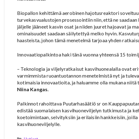
Biopallon kehittämä aerobinen hajotusreaktori soveltu
turvekasvualustojen prosessointiin niin, että ne saadaan
jäljelle jääneet kasvin osat ja niiden juuret hajoavat ja 
ominaisuudet saadaan säilytettyä melko hyvin. Kasvuturp
haasteista, johon tämä menetelmä tarjoaa yhden ratkais
Innovaatiopalkintoa haki tänä vuonna yhteensä 15 toimijaa
– Teknologia ja viljelyratkaisut kasvihuonealalla ovat eri
varmimmista ruoantuotannon menetelmistä nyt ja tulevais
kotimaisia innovaatioita, ja haluamme olla mukana niit
Niina Kangas.
Palkinnot rahoittava Puutarhasäätiö sr on Kauppapuutar
edistää suomalaisen kasvihuoneviljelyn tutkimusta ja keh
koetoimintaan, selvityksiin ja erilaisiin hankkeisiin, joill
kasvihuoneviljelylle.
Kategoriat
Uutiset