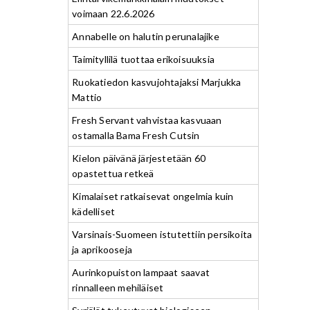
voimaan 22.6.2026
Annabelle on halutin perunalajike
Taimityllilä tuottaa erikoisuuksia
Ruokatiedon kasvujohtajaksi Marjukka
Mattio
Fresh Servant vahvistaa kasvuaan
ostamalla Bama Fresh Cutsin
Kielon päivänä järjestetään 60
opastettua retkeä
Kimalaiset ratkaisevat ongelmia kuin
kädelliset
Varsinais-Suomeen istutettiin persikoita
ja aprikooseja
Aurinkopuiston lampaat saavat
rinnalleen mehiläiset