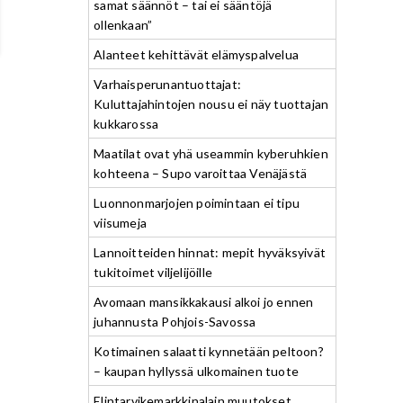
samat säännöt – tai ei sääntöjä
ollenkaan”
Alanteet kehittävät elämyspalvelua
Varhaisperunantuottajat:
Kuluttajahintojen nousu ei näy tuottajan
kukkarossa
Maatilat ovat yhä useammin kyberuhkien
kohteena – Supo varoittaa Venäjästä
Luonnonmarjojen poimintaan ei tipu
viisumeja
Lannoitteiden hinnat: mepit hyväksyivät
tukitoimet viljelijöille
Avomaan mansikkakausi alkoi jo ennen
juhannusta Pohjois-Savossa
Kotimainen salaatti kynnetään peltoon?
– kaupan hyllyssä ulkomainen tuote
Elintarvikemarkkinalain muutokset