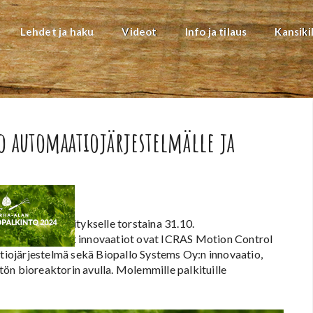
Lehdet ja haku
Videot
Info ja tilaus
Kansiki
 automaatiojärjestelmälle ja
ahdelle eri yritykselle torstaina 31.10.
ivässä. Palkitut innovaatiot ovat ICRAS Motion Control
iojärjestelmä sekä Biopallo Systems Oy:n innovaatio,
ön bioreaktorin avulla. Molemmille palkituille