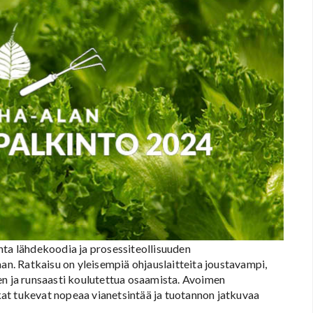
nta lähdekoodia ja prosessiteollisuuden
aan. Ratkaisu on yleisempiä ohjauslaitteita joustavampi,
en ja runsaasti koulutettua osaamista. Avoimen
at tukevat nopeaa vianetsintää ja tuotannon jatkuvaa