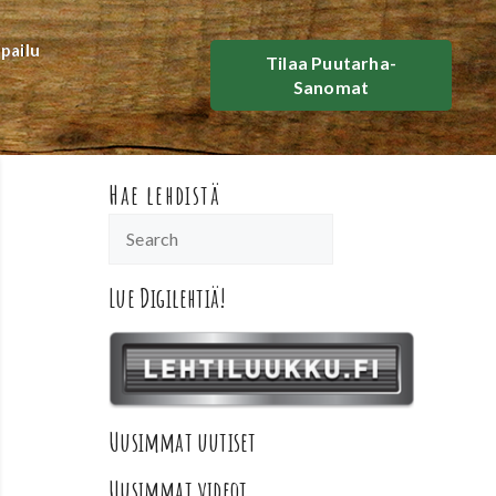
lpailu
Tilaa Puutarha-
Sanomat
Hae lehdistä
Lue Digilehtiä!
Uusimmat uutiset
Uusimmat videot