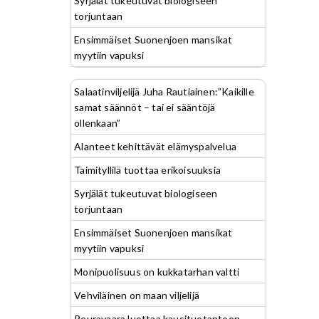
Syrjälät tukeutuvat biologiseen
torjuntaan
Ensimmäiset Suonenjoen mansikat
myytiin vapuksi
Salaatinviljelijä Juha Rautiainen:”Kaikille
samat säännöt – tai ei sääntöjä
ollenkaan”
Alanteet kehittävät elämyspalvelua
Taimityllilä tuottaa erikoisuuksia
Syrjälät tukeutuvat biologiseen
torjuntaan
Ensimmäiset Suonenjoen mansikat
myytiin vapuksi
Monipuolisuus on kukkatarhan valtti
Vehviläinen on maan viljelijä
Peuravaara luottaa kausituotantoon