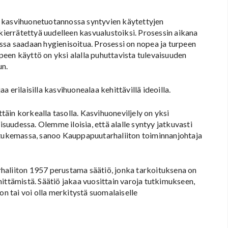
u kasvihuonetuotannossa syntyvien käytettyjen
 kierrätettyä uudelleen kasvualustoiksi. Prosessin aikana
massa saadaan hygienisoitua. Prosessi on nopea ja turpeen
een käyttö on yksi alalla puhuttavista tulevaisuuden
un.
 erilaisilla kasvihuonealaa kehittävillä ideoilla.
ttäin korkealla tasolla. Kasvihuoneviljely on yksi
uudessa. Olemme iloisia, että alalle syntyy jatkuvasti
ä tukemassa, sanoo Kauppapuutarhaliiton toiminnanjohtaja
haliiton 1957 perustama säätiö, jonka tarkoituksena on
ittämistä. Säätiö jakaa vuosittain varoja tutkimukseen,
a on tai voi olla merkitystä suomalaiselle