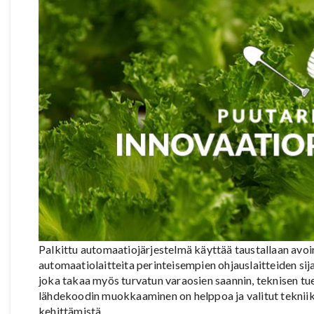
Palkittu automaatiojärjestelmä käyttää taustallaan avoi
automaatiolaitteita perinteisempien ohjauslaitteiden sij
joka takaa myös turvatun varaosien saannin, teknisen tu
lähdekoodin muokkaaminen on helppoa ja valitut tekniik
kehittämistä.