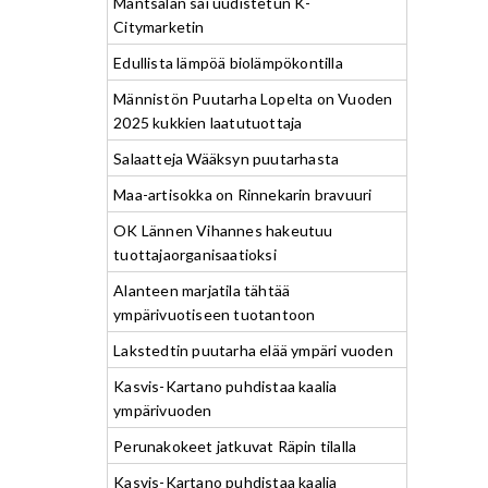
Mäntsälän sai uudistetun K-
Citymarketin
Edullista lämpöä biolämpökontilla
Männistön Puutarha Lopelta on Vuoden
2025 kukkien laatutuottaja
Salaatteja Wääksyn puutarhasta
Maa-artisokka on Rinnekarin bravuuri
OK Lännen Vihannes hakeutuu
tuottajaorganisaatioksi
Alanteen marjatila tähtää
ympärivuotiseen tuotantoon
Lakstedtin puutarha elää ympäri vuoden
Kasvis-Kartano puhdistaa kaalia
ympärivuoden
Perunakokeet jatkuvat Räpin tilalla
Kasvis-Kartano puhdistaa kaalia