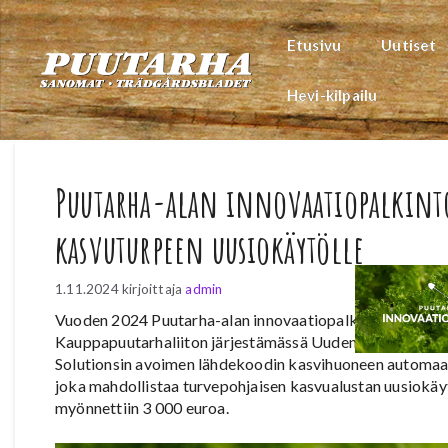
Siirry
sisältöön
Etusivu
Uutiset
Hevi-kilpailu
Puutarha-alan innovaatiopalkinto
kasvuturpeen uusiokäytölle
1.11.2024
kirjoittaja
admin
Vuoden 2024 Puutarha-alan innovaatiopalkinto on jaettu k
Kauppapuutarhaliiton järjestämässä Uuden Tekniikan Pä
Solutionsin avoimen lähdekoodin kasvihuoneen automaat
joka mahdollistaa turvepohjaisen kasvualustan uusiokäyt
myönnettiin 3 000 euroa.