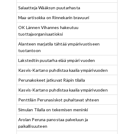
Salaatteja Wääksyn puutarhasta
Maa-artisokka on Rinnekarin bravuuri
OK Lännen Vihannes hakeutuu
tuottajaorganisaatioksi
Alanteen marjatila tähtää ympärivuotiseen
tuotantoon
Lakstedtin puutarha elää ympäri vuoden
Kasvis-Kartano puhdistaa kaalia ympärivuoden
Perunakokeet jatkuvat Räpin tilalla
Kasvis-Kartano puhdistaa kaalia ympärivuoden
Penttilän Perunasiskot puhaltavat yhteen
Simulan Tilalla on tekemisen meninki
Arolan Peruna panostaa palveluun ja
paikallisuuteen