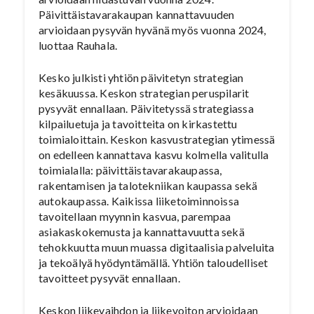
Päivittäistavarakaupan kannattavuuden
arvioidaan pysyvän hyvänä myös vuonna 2024,
luottaa Rauhala.
Kesko julkisti yhtiön päivitetyn strategian
kesäkuussa. Keskon strategian peruspilarit
pysyvät ennallaan. Päivitetyssä strategiassa
kilpailuetuja ja tavoitteita on kirkastettu
toimialoittain. Keskon kasvustrategian ytimessä
on edelleen kannattava kasvu kolmella valitulla
toimialalla: päivittäistavarakaupassa,
rakentamisen ja talotekniikan kaupassa sekä
autokaupassa. Kaikissa liiketoiminnoissa
tavoitellaan myynnin kasvua, parempaa
asiakaskokemusta ja kannattavuutta sekä
tehokkuutta muun muassa digitaalisia palveluita
ja tekoälyä hyödyntämällä. Yhtiön taloudelliset
tavoitteet pysyvät ennallaan.
Keskon liikevaihdon ja liikevoiton arvioidaan