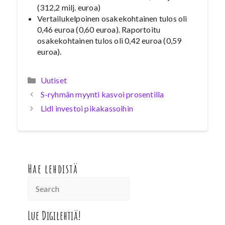
(312,2 milj. euroa)
Vertailukelpoinen osakekohtainen tulos oli
0,46 euroa (0,60 euroa). Raportoitu
osakekohtainen tulos oli 0,42 euroa (0,59
euroa).
Kategoriat
Uutiset
S-ryhmän myynti kasvoi prosentilla
Lidl investoi pikakassoihin
Hae lehdistä
Lue Digilehtiä!