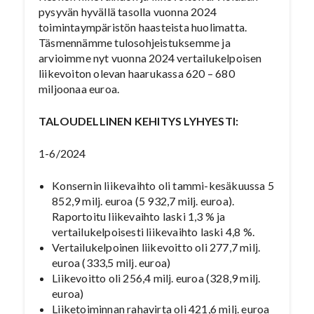
pysyvän hyvällä tasolla vuonna 2024
toimintaympäristön haasteista huolimatta.
Täsmennämme tulosohjeistuksemme ja
arvioimme nyt vuonna 2024 vertailukelpoisen
liikevoiton olevan haarukassa 620 – 680
miljoonaa euroa.
TALOUDELLINEN KEHITYS LYHYESTI:
1-6/2024
Konsernin liikevaihto oli tammi-kesäkuussa 5
852,9 milj. euroa (5 932,7 milj. euroa).
Raportoitu liikevaihto laski 1,3 % ja
vertailukelpoisesti liikevaihto laski 4,8 %.
Vertailukelpoinen liikevoitto oli 277,7 milj.
euroa (333,5 milj. euroa)
Liikevoitto oli 256,4 milj. euroa (328,9 milj.
euroa)
Liiketoiminnan rahavirta oli 421,6 milj. euroa