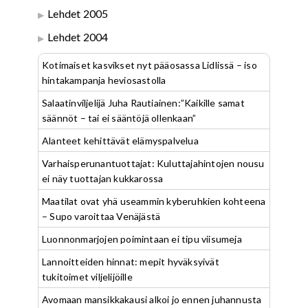
Lehdet 2005
Lehdet 2004
Kotimaiset kasvikset nyt pääosassa Lidlissä – iso
hintakampanja heviosastolla
Salaatinviljelijä Juha Rautiainen:”Kaikille samat
säännöt – tai ei sääntöjä ollenkaan”
Alanteet kehittävät elämyspalvelua
Varhaisperunantuottajat: Kuluttajahintojen nousu
ei näy tuottajan kukkarossa
Maatilat ovat yhä useammin kyberuhkien kohteena
– Supo varoittaa Venäjästä
Luonnonmarjojen poimintaan ei tipu viisumeja
Lannoitteiden hinnat: mepit hyväksyivät
tukitoimet viljelijöille
Avomaan mansikkakausi alkoi jo ennen juhannusta