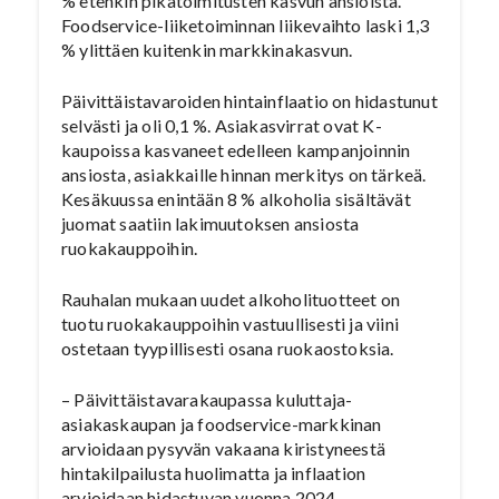
% etenkin pikatoimitusten kasvun ansioista.
Foodservice-liiketoiminnan liikevaihto laski 1,3
% ylittäen kuitenkin markkinakasvun.
Päivittäistavaroiden hintainflaatio on hidastunut
selvästi ja oli 0,1 %. Asiakasvirrat ovat K-
kaupoissa kasvaneet edelleen kampanjoinnin
ansiosta, asiakkaille hinnan merkitys on tärkeä.
Kesäkuussa enintään 8 % alkoholia sisältävät
juomat saatiin lakimuutoksen ansiosta
ruokakauppoihin.
Rauhalan mukaan uudet alkoholituotteet on
tuotu ruokakauppoihin vastuullisesti ja viini
ostetaan tyypillisesti osana ruokaostoksia.
– Päivittäistavarakaupassa kuluttaja-
asiakaskaupan ja foodservice-markkinan
arvioidaan pysyvän vakaana kiristyneestä
hintakilpailusta huolimatta ja inflaation
arvioidaan hidastuvan vuonna 2024.