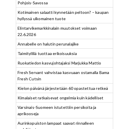
Pohjois-Savossa
Kotimainen salaatti kynnetään peltoon? – kaupan
hyllyssä ulkomainen tuote
Elintarvikemarkkinalain muutokset voimaan
22.6.2026
Annabelle on halutin perunalajike
Taimityllilä tuottaa erikoisuuksia
Ruokatiedon kasvujohtajaksi Marjukka Mattio
Fresh Servant vahvistaa kasvuaan ostamalla Bama
Fresh Cutsin
Kielon päivänä järjestetään 60 opastettua retkeä
Kimalaiset ratkaisevat ongelmia kuin kädelliset
Varsinais-Suomeen istutettiin persikoita ja
aprikooseja
Aurinkopuiston lampaat saavat rinnalleen