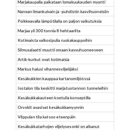
Marjakaupalla paikataan lomakuukauden myynti
Nanean ilmankuivain ja -puhdistin kasvihuoneisiin
Poikkeavalla lämpötilalla on paljon vaikutuksia
Marjaa yli 300 tonnia 8 hehtaarilta
Kotimaista valkosipulia ruokakauppoihin
Silmusalaatti muutti omaan kasvuhuoneeseen
Artik-kurkut ovat kotimaisia
Markus halusi vihannesviljelijäksi
Kesäkukkien kauppaa kartanomiljöössä
Isotalon tila keskitti marjatuotannon tunneleihin
Kesäkukkakauteen koetulla konseptilla
Orvokit avasivat kesäkukkamyynnin
Vilppulan tila katsoo eteenpäin
Kesäkukkatarhojen viljelysesonki on alkanut