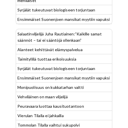
mehiläiset
Syrjälät tukeutuvat biologiseen torjuntaan
Ensimmäiset Suonenjoen mansikat myytiin vapuksi
Salaatinviljelijä Juha Rautiainen:”Kaikille samat
säännöt – tai ei sääntöjä ollenkaan”
Alanteet kehittävät elämyspalvelua
Taimityllilä tuottaa erikoisuuksia
Syrjälät tukeutuvat biologiseen torjuntaan
Ensimmäiset Suonenjoen mansikat myytiin vapuksi
Monipuolisuus on kukkatarhan valtti
Vehviläinen on maan viljelijä
Peuravaara luottaa kausituotantoon
Vierulan Tilalla ei jahkailla
Tommolan Tilalla vaihtui sukupolvi