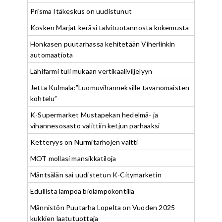
Prisma Itäkeskus on uudistunut
Kosken Marjat keräsi talvituotannosta kokemusta
Honkasen puutarhassa kehitetään Viherlinkin
automaatiota
Lähifarmi tuli mukaan vertikaaliviljelyyn
Jetta Kulmala:”Luomuvihanneksille tavanomaisten
kohtelu”
K-Supermarket Mustapekan hedelmä- ja
vihannesosasto valittiin ketjun parhaaksi
Ketteryys on Nurmitarhojen valtti
MOT mollasi mansikkatiloja
Mäntsälän sai uudistetun K-Citymarketin
Edullista lämpöä biolämpökontilla
Männistön Puutarha Lopelta on Vuoden 2025
kukkien laatutuottaja