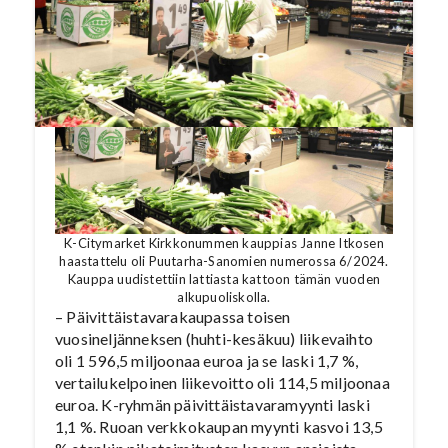
K-Citymarket Kirkkonummen kauppias Janne Itkosen
haastattelu oli Puutarha-Sanomien numerossa 6/2024.
Kauppa uudistettiin lattiasta kattoon tämän vuoden
alkupuoliskolla.
– Päivittäistavarakaupassa toisen
vuosineljänneksen (huhti-kesäkuu) liikevaihto
oli 1 596,5 miljoonaa euroa ja se laski 1,7 %,
vertailukelpoinen liikevoitto oli 114,5 miljoonaa
euroa. K-ryhmän päivittäistavaramyynti laski
1,1 %. Ruoan verkkokaupan myynti kasvoi 13,5