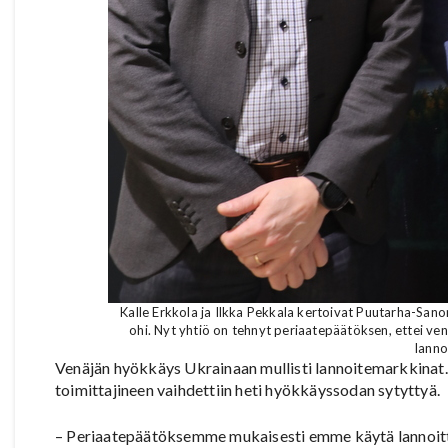
Kalle Erkkola ja Ilkka Pekkala kertoivat Puutarha-San
ohi. Nyt yhtiö on tehnyt periaatepäätöksen, ettei venä
lanno
Venäjän hyökkäys Ukrainaan mullisti lannoitemarkkinat.
toimittajineen vaihdettiin heti hyökkäyssodan sytyttyä.
– Periaatepäätöksemme mukaisesti emme käytä lannoitt