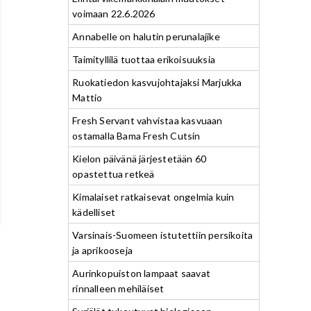
voimaan 22.6.2026
Annabelle on halutin perunalajike
Taimityllilä tuottaa erikoisuuksia
Ruokatiedon kasvujohtajaksi Marjukka
Mattio
Fresh Servant vahvistaa kasvuaan
ostamalla Bama Fresh Cutsin
Kielon päivänä järjestetään 60
opastettua retkeä
Kimalaiset ratkaisevat ongelmia kuin
kädelliset
Varsinais-Suomeen istutettiin persikoita
ja aprikooseja
Aurinkopuiston lampaat saavat
rinnalleen mehiläiset