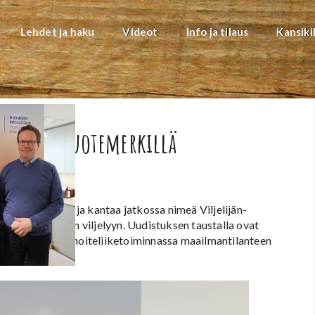
Lehdet ja haku
Videot
Info ja tilaus
Kansiki
ljelijän-tuotemerkillä
annoitekaudella ja kantaa jatkossa nimeä Viljelijän-
 puutarhakasvien viljelyyn. Uudistuksen taustalla ovat
na yrityksen lannoiteliiketoiminnassa maailmantilanteen