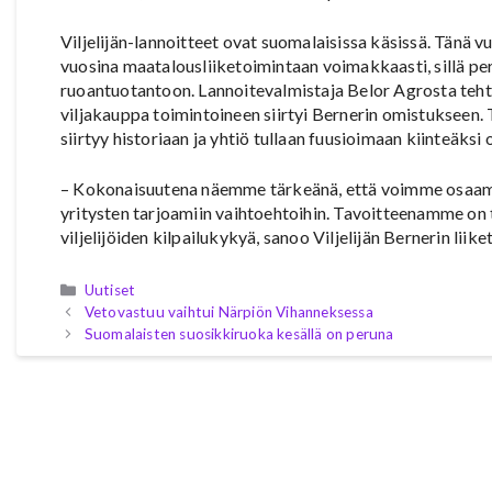
Viljelijän-lannoitteet ovat suomalaisissa käsissä. Tänä 
vuosina maatalousliiketoimintaan voimakkaasti, sillä p
ruoantuotantoon. Lannoitevalmistaja Belor Agrosta teht
viljakauppa toimintoineen siirtyi Bernerin omistukseen.
siirtyy historiaan ja yhtiö tullaan fuusioimaan kiinteäksi
– Kokonaisuutena näemme tärkeänä, että voimme osaamis
yritysten tarjoamiin vaihtoehtoihin. Tavoitteenamme on t
viljelijöiden kilpailukykyä, sanoo Viljelijän Bernerin liik
Kategoriat
Uutiset
Vetovastuu vaihtui Närpiön Vihanneksessa
Suomalaisten suosikkiruoka kesällä on peruna