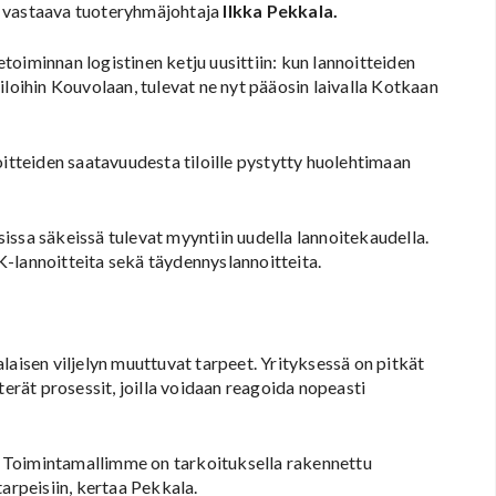
sta vastaava tuoteryhmäjohtaja
Ilkka Pekkala.
oiminnan logistinen ketju uusittiin: kun lannoitteiden
iloihin Kouvolaan, tulevat ne nyt pääosin laivalla Kotkaan
oitteiden saatavuudesta tiloille pystytty huolehtimaan
usissa säkeissä tulevat myyntiin uudella lannoitekaudella.
-lannoitteita sekä täydennyslannoitteita.
laisen viljelyn muuttuvat tarpeet. Yrityksessä on pitkät
terät prosessit, joilla voidaan reagoida nopeasti
n. Toimintamallimme on tarkoituksella rakennettu
arpeisiin, kertaa Pekkala.