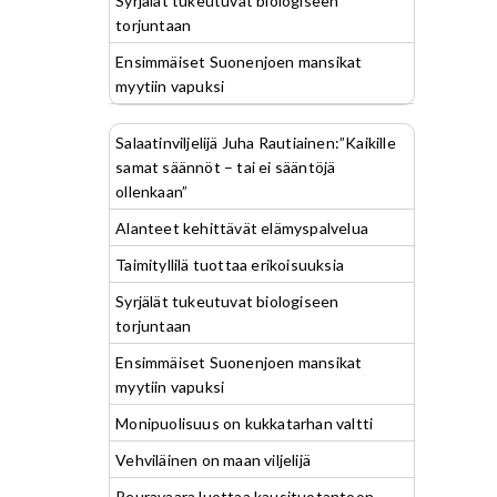
Syrjälät tukeutuvat biologiseen
torjuntaan
Ensimmäiset Suonenjoen mansikat
myytiin vapuksi
Salaatinviljelijä Juha Rautiainen:”Kaikille
samat säännöt – tai ei sääntöjä
ollenkaan”
Alanteet kehittävät elämyspalvelua
Taimityllilä tuottaa erikoisuuksia
Syrjälät tukeutuvat biologiseen
torjuntaan
Ensimmäiset Suonenjoen mansikat
myytiin vapuksi
Monipuolisuus on kukkatarhan valtti
Vehviläinen on maan viljelijä
Peuravaara luottaa kausituotantoon