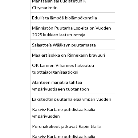
Mäntsälän sai uudistetun K-
Citymarketin
Edullista lämpöä biolämpökontilla
Männistön Puutarha Lopelta on Vuoden
2025 kukkien laatutuottaja
Salaatteja Wääksyn puutarhasta
Maa-artisokka on Rinnekarin bravuuri
OK Lännen Vihannes hakeutuu
tuottajaorganisaatioksi
Alanteen marjatila tähtää
ympärivuotiseen tuotantoon
Lakstedtin puutarha elää ympäri vuoden
Kasvis-Kartano puhdistaa kaalia
ympärivuoden
Perunakokeet jatkuvat Räpin tilalla
Kasvis-Kartano puhdistaa kaalia