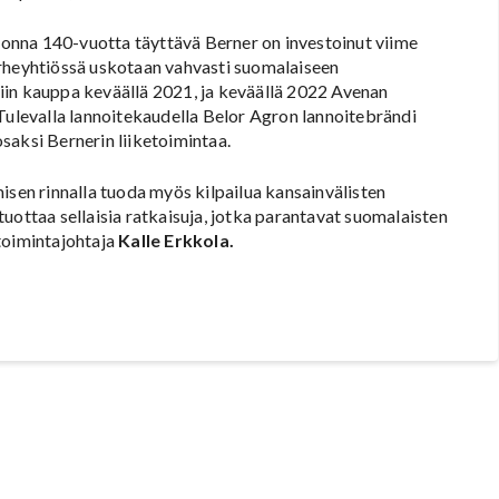
vuonna 140-vuotta täyttävä Berner on investoinut viime
erheyhtiössä uskotaan vahvasti suomalaiseen
iin kauppa keväällä 2021, ja keväällä 2022 Avenan
 Tulevalla lannoitekaudella Belor Agron lannoitebrändi
 osaksi Bernerin liiketoimintaa.
en rinnalla tuoda myös kilpailua kansainvälisten
uottaa sellaisia ratkaisuja, jotka parantavat suomalaisten
etoimintajohtaja
Kalle Erkkola.