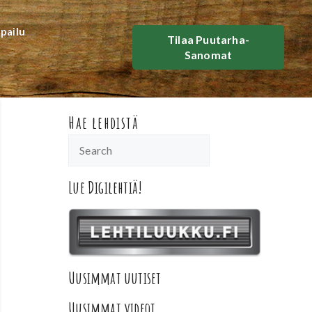
lpailu
Tilaa Puutarha-
Sanomat
Hae lehdistä
Lue Digilehtiä!
Uusimmat uutiset
Uusimmat videot