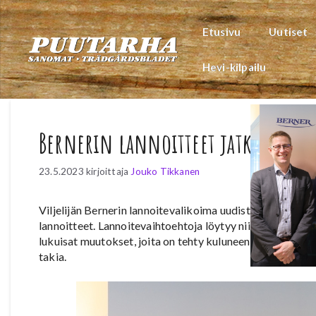
Siirry
sisältöön
Etusivu
Uutiset
Hevi-kilpailu
Bernerin lannoitteet jatkossa Vi
23.5.2023
kirjoittaja
Jouko Tikkanen
Viljelijän Bernerin lannoitevalikoima uudistuu tulevalla l
lannoitteet. Lannoitevaihtoehtoja löytyy niin pelto- kuin
lukuisat muutokset, joita on tehty kuluneen vuoden aika
takia.