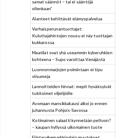
samat säännöt – tai ei sääntöjä
ollenkaan”
Alanteet kehittävät elämyspalvelua
Varhaisperunantuottajat:
Kuluttajahintojen nousu ei näy tuottajan
kukkarossa
Maatilat ovat yhä useammin kyberuhkien
kohteena – Supo varoittaa Venäjästä
Luonnonmarjojen poimintaan ei tipu
viisumeja
Lannoitteiden hinnat: mepit hyväksyivät
tukitoimet viljelijöille
Avomaan mansikkakausi alkoi jo ennen
juhannusta Pohjois-Savossa
Kotimainen salaatti kynnetään peltoon?
– kaupan hyllyssä ulkomainen tuote
Elintarvikemarkkinalain muutokset