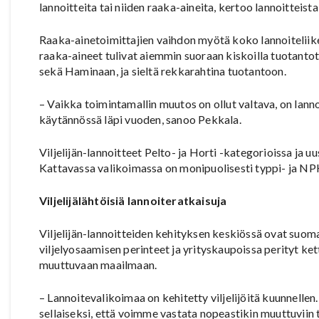
lannoitteita tai niiden raaka-aineita, kertoo lannoittei
Raaka-ainetoimittajien vaihdon myötä koko lannoiteliiket
raaka-aineet tulivat aiemmin suoraan kiskoilla tuotantot
sekä Haminaan, ja sieltä rekkarahtina tuotantoon.
– Vaikka toimintamallin muutos on ollut valtava, on lann
käytännössä läpi vuoden, sanoo Pekkala.
Viljelijän-lannoitteet Pelto- ja Horti -kategorioissa ja u
Kattavassa valikoimassa on monipuolisesti typpi- ja NPK
Viljelijälähtöisiä lannoiteratkaisuja
Viljelijän-lannoitteiden kehityksen keskiössä ovat suoma
viljelyosaamisen perinteet ja yrityskaupoissa perityt ket
muuttuvaan maailmaan.
– Lannoitevalikoimaa on kehitetty viljelijöitä kuunnelle
sellaiseksi, että voimme vastata nopeastikin muuttuviin t