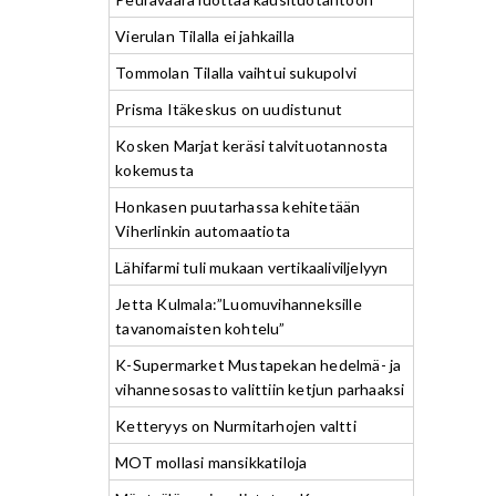
Vierulan Tilalla ei jahkailla
Tommolan Tilalla vaihtui sukupolvi
Prisma Itäkeskus on uudistunut
Kosken Marjat keräsi talvituotannosta
kokemusta
Honkasen puutarhassa kehitetään
Viherlinkin automaatiota
Lähifarmi tuli mukaan vertikaaliviljelyyn
Jetta Kulmala:”Luomuvihanneksille
tavanomaisten kohtelu”
K-Supermarket Mustapekan hedelmä- ja
vihannesosasto valittiin ketjun parhaaksi
Ketteryys on Nurmitarhojen valtti
MOT mollasi mansikkatiloja