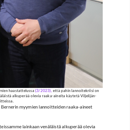
omien haastattelussa
(3/2023),
että pahin lannoitekriisi on
läistä alkuperää olevia raaka-aineita käytetä Viljelijän-
itteissa.
 Bernerin myymien lannoitteiden raaka-aineet
eissamme lainkaan venäläistä alkuperää olevia