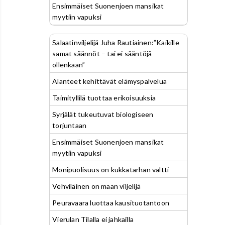
Ensimmäiset Suonenjoen mansikat
myytiin vapuksi
Salaatinviljelijä Juha Rautiainen:”Kaikille
samat säännöt – tai ei sääntöjä
ollenkaan”
Alanteet kehittävät elämyspalvelua
Taimityllilä tuottaa erikoisuuksia
Syrjälät tukeutuvat biologiseen
torjuntaan
Ensimmäiset Suonenjoen mansikat
myytiin vapuksi
Monipuolisuus on kukkatarhan valtti
Vehviläinen on maan viljelijä
Peuravaara luottaa kausituotantoon
Vierulan Tilalla ei jahkailla