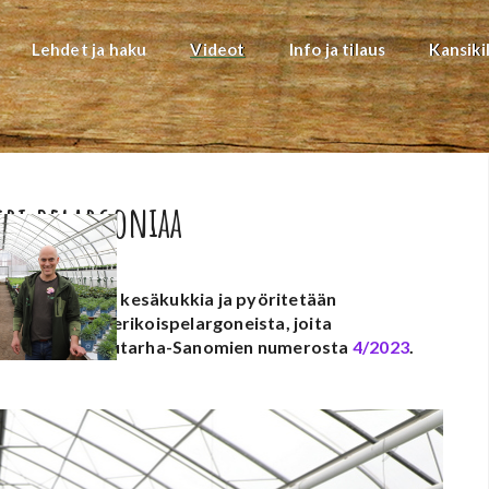
Lehdet ja haku
Videot
Info ja tilaus
Kansiki
eri pelargoniaa
alla viljellään kesäkukkia ja pyöritetään
an näyttelyn erikoispelargoneista, joita
o artikkeli Puutarha-Sanomien numerosta
4/2023
.