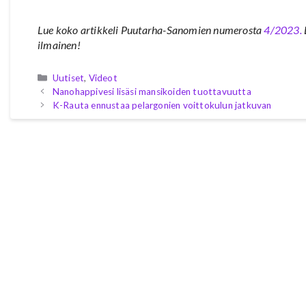
Lue koko artikkeli Puutarha-Sanomien numerosta
4/2023.
ilmainen!
Kategoriat
Uutiset
,
Videot
Nanohappivesi lisäsi mansikoiden tuottavuutta
K-Rauta ennustaa pelargonien voittokulun jatkuvan