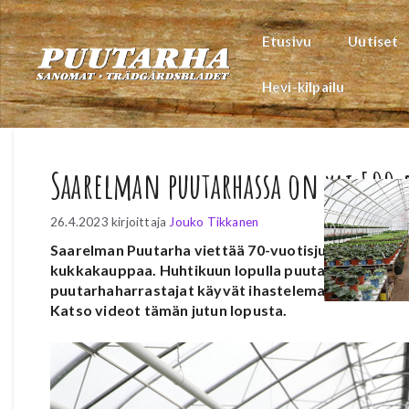
Siirry
sisältöön
Etusivu
Uutiset
Hevi-kilpailu
Saarelman puutarhassa on yli 500 
26.4.2023
kirjoittaja
Jouko Tikkanen
Saarelman Puutarha viettää 70-vuotisjuhlaa. Puutarh
kukkakauppaa. Huhtikuun lopulla puutarha avaa laaj
puutarhaharrastajat käyvät ihastelemassa.
Lue kok
Katso videot tämän jutun lopusta.