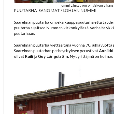
Tommi Långström on siskonsa kanss
PUUTARHA-SANOMAT / LOHJAN NUMMI
Saarelman puutarha on sekä kauppapuutarha että täyden 
puutarha sijaitsee Nummen kirkonkylässä, vanhalta ykkös
puutarhaan.
Saarelman puutarha viettää tänä vuonna 70. juhlavuotta ja
Saarelman puutarhan perheyrityksen perustivat
Annikki
olivat
Raili
ja
Guy Långström.
Nyt yrittäjinä on kolmas 