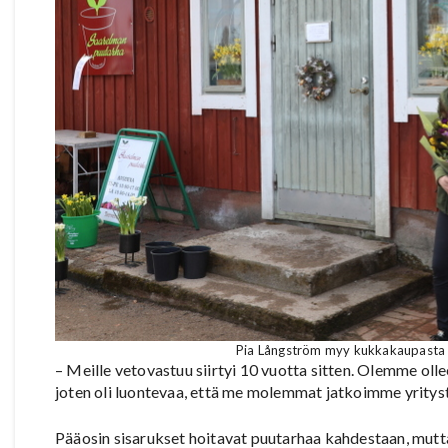
Pia Långström myy kukkakaupasta e
– Meille vetovastuu siirtyi 10 vuotta sitten. Olemme oll
joten oli luontevaa, että me molemmat jatkoimme yrity
Pääosin sisarukset hoitavat puutarhaa kahdestaan, mut