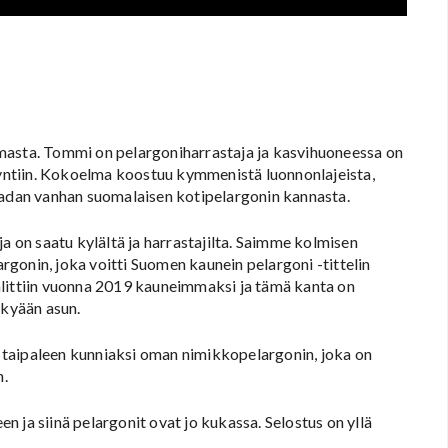
masta. Tommi on pelargoniharrastaja ja kasvihuoneessa on
myyntiin. Kokoelma koostuu kymmenistä luonnonlajeista,
rinsadan vanhan suomalaisen kotipelargonin kannasta.
a on saatu kylältä ja harrastajilta. Saimme kolmisen
gonin, joka voitti Suomen kaunein pelargoni -tittelin
alittiin vuonna 2019 kauneimmaksi ja tämä kanta on
ykyään asun.
 taipaleen kunniaksi oman nimikkopelargonin, joka on
n.
en ja siinä pelargonit ovat jo kukassa. Selostus on yllä