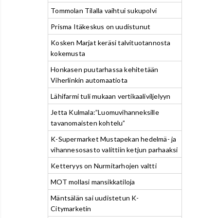
Tommolan Tilalla vaihtui sukupolvi
Prisma Itäkeskus on uudistunut
Kosken Marjat keräsi talvituotannosta
kokemusta
Honkasen puutarhassa kehitetään
Viherlinkin automaatiota
Lähifarmi tuli mukaan vertikaaliviljelyyn
Jetta Kulmala:”Luomuvihanneksille
tavanomaisten kohtelu”
K-Supermarket Mustapekan hedelmä- ja
vihannesosasto valittiin ketjun parhaaksi
Ketteryys on Nurmitarhojen valtti
MOT mollasi mansikkatiloja
Mäntsälän sai uudistetun K-
Citymarketin