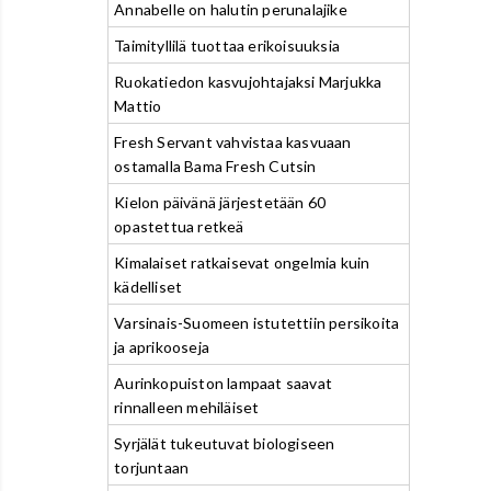
Annabelle on halutin perunalajike
Taimityllilä tuottaa erikoisuuksia
Ruokatiedon kasvujohtajaksi Marjukka
Mattio
Fresh Servant vahvistaa kasvuaan
ostamalla Bama Fresh Cutsin
Kielon päivänä järjestetään 60
opastettua retkeä
Kimalaiset ratkaisevat ongelmia kuin
kädelliset
Varsinais-Suomeen istutettiin persikoita
ja aprikooseja
Aurinkopuiston lampaat saavat
rinnalleen mehiläiset
Syrjälät tukeutuvat biologiseen
torjuntaan