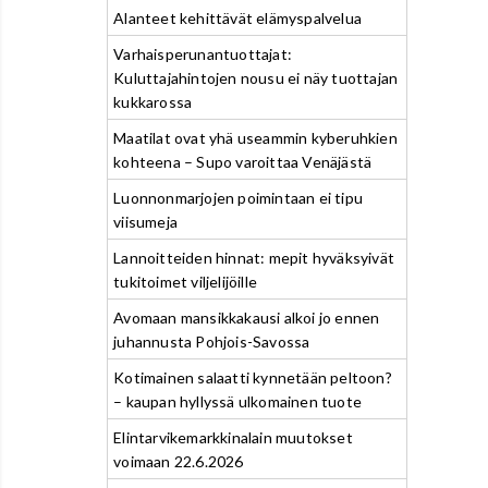
Alanteet kehittävät elämyspalvelua
Varhaisperunantuottajat:
Kuluttajahintojen nousu ei näy tuottajan
kukkarossa
Maatilat ovat yhä useammin kyberuhkien
kohteena – Supo varoittaa Venäjästä
Luonnonmarjojen poimintaan ei tipu
viisumeja
Lannoitteiden hinnat: mepit hyväksyivät
tukitoimet viljelijöille
Avomaan mansikkakausi alkoi jo ennen
juhannusta Pohjois-Savossa
Kotimainen salaatti kynnetään peltoon?
– kaupan hyllyssä ulkomainen tuote
Elintarvikemarkkinalain muutokset
voimaan 22.6.2026