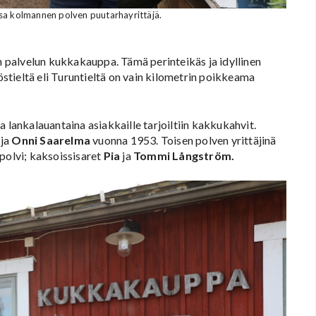
a kolmannen polven puutarhayrittäjä.
palvelun kukkakauppa. Tämä perinteikäs ja idyllinen
tieltä eli Turuntieltä on vain kilometrin poikkeama
 lankalauantaina asiakkaille tarjoiltiin kakkukahvit.
ja
Onni Saarelma
vuonna 1953. Toisen polven yrittäjinä
polvi; kaksoissisaret
Pia
ja
Tommi Långström.