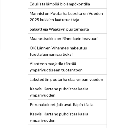
Edullista lämpöä biolämpökontilla
Männistön Puutarha Lopelta on Vuoden
2025 kukkien laatutuottaja
Salaatteja Wääksyn puutarhasta
Maa-artisokka on Rinnekarin bravuuri
OK Lännen Vihannes hakeutuu
tuottajaorganisaatioksi
Alanteen marjatila tähtää
ympärivuotiseen tuotantoon
Lakstedtin puutarha elää ympäri vuoden
Kasvis-Kartano puhdistaa kaalia
ympärivuoden
Perunakokeet jatkuvat Räpin tilalla
Kasvis-Kartano puhdistaa kaalia
ympärivuoden