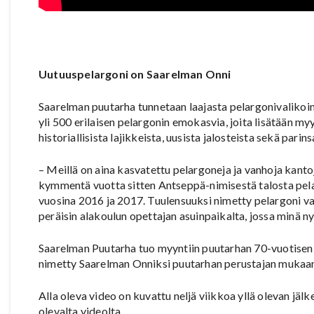
Uutuuspelargoni on Saarelman Onni
Saarelman puutarha tunnetaan laajasta pelargonivalikoi
yli 500 erilaisen pelargonin emokasvia, joita lisätään 
historiallisista lajikkeista, uusista jalosteista sekä pa
– Meillä on aina kasvatettu pelargoneja ja vanhoja kantoj
kymmentä vuotta sitten Antseppä-nimisestä talosta pelar
vuosina 2016 ja 2017. Tuulensuuksi nimetty pelargoni v
peräisin alakoulun opettajan asuinpaikalta, jossa minä n
Saarelman Puutarha tuo myyntiin puutarhan 70-vuotisen
nimetty Saarelman Onniksi puutarhan perustajan mukaa
Alla oleva video on kuvattu neljä viikkoa yllä olevan jälke
olevalta videolta.