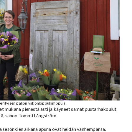
rityisen paljon viikonloppukimppuja.
eet mukana pienestä asti ja käyneet samat puutarhakoulut,
stä, sanoo Tommi Långström.
ta sesonkien aikana apuna ovat heidän vanhempansa.