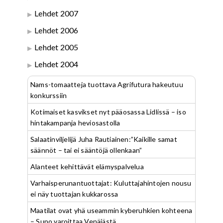
Lehdet 2007
Lehdet 2006
Lehdet 2005
Lehdet 2004
Nams-tomaatteja tuottava Agrifutura hakeutuu
konkurssiin
Kotimaiset kasvikset nyt pääosassa Lidlissä – iso
hintakampanja heviosastolla
Salaatinviljelijä Juha Rautiainen:”Kaikille samat
säännöt – tai ei sääntöjä ollenkaan”
Alanteet kehittävät elämyspalvelua
Varhaisperunantuottajat: Kuluttajahintojen nousu
ei näy tuottajan kukkarossa
Maatilat ovat yhä useammin kyberuhkien kohteena
– Supo varoittaa Venäjästä