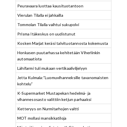
Peuravaara luottaa kausituotantoon
Vierulan Tilalla ei jahkailla
Tommolan Tilalla vaihtui sukupolvi
Prisma Itäkeskus on uudistunut
Kosken Marjat keräsi talvituotannosta kokemusta
Honkasen puutarhassa kehitetään Viherlinkin
automaatiota
Lähifarmi tuli mukaan vertikaaliviljelyyn
Jetta Kulmala:”Luomuvihanneksille tavanomaisten
kohtelu”
K-Supermarket Mustapekan hedelmä- ja
vihannesosasto valittiin ketjun parhaaksi
Ketteryys on Nurmitarhojen valtti
MOT mollasi mansikkatiloja