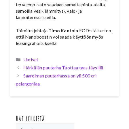
terveempi sato saadaan samalta pinta-alalta,
samoilla vesi-, lämmitys-, valo- ja
lannoiteresursseilla.
Toimitusjohtaja
Timo Kantola
EOD:stä kertoo,
että Nanoboostin voi saada käyttöön myös
leasingrahoituksella.
Kategoriat
Uutiset
Härkälän puutarha Tuottaa taas täysillä
Saarelman puutarhassa on yli 500 eri
pelargoniaa
Hae lehdistä