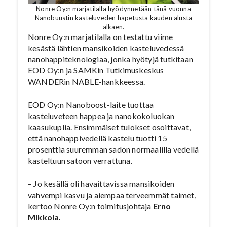
Nonre Oy:n marjatilalla hyödynnetään tänä vuonna
Nanobuustin kasteluveden hapetusta kauden alusta
alkaen.
Nonre Oy:n marjatilalla on testattu viime
kesästä lähtien mansikoiden kasteluvedessä
nanohappiteknologiaa, jonka hyötyjä tutkitaan
EOD Oy:n ja SAMKin Tutkimuskeskus
WANDERin NABLE-hankkeessa.
EOD Oy:n Nanoboost-laite tuottaa
kasteluveteen happea ja nanokokoluokan
kaasukuplia. Ensimmäiset tulokset osoittavat,
että nanohappivedellä kastelu tuotti 15
prosenttia suuremman sadon normaalilla vedellä
kasteltuun satoon verrattuna.
– Jo kesällä oli havaittavissa mansikoiden
vahvempi kasvu ja aiempaa terveemmät taimet,
kertoo Nonre Oy:n toimitusjohtaja
Erno
Mikkola.