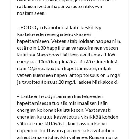
ratkaisun veden hapenvarastointikyvyn
nostamiseen.
– EOD Oy:n Nanoboost laite keskittyy
kasteluveden energiatehokkaseen
hapettamiseen. Veteen stabiloidaan happea niin,
että noin 130 happilitran varastoiminen veteen
kuluttaa Nanoboost laitteen avulla max 1 kW
energiaa. Tämä happimäärä riittää esimerkiksi
noin 12,5 vesikuution hapettamiseen, mikäli
veteen liuenneen hapen lähtöpitoisuus on 5 mg/l
ja tavoitepitoisuus 20 mg/l, laskee Niskakoski.
– Laitteen hyödyntäminen kasteluveden
hapettamisessa tuo siis minimaalisen lisän
energian kokonaiskulutukseen. Vastaavasti
energian kulutus kasvatettua yksikköä kohden
vähenee merkittävästi, kun kasvien kasvu
nopeutuu, tuottavuus paranee ja kasvitautien
aiheuttama satohävikki vähenee. Runsaampi ja