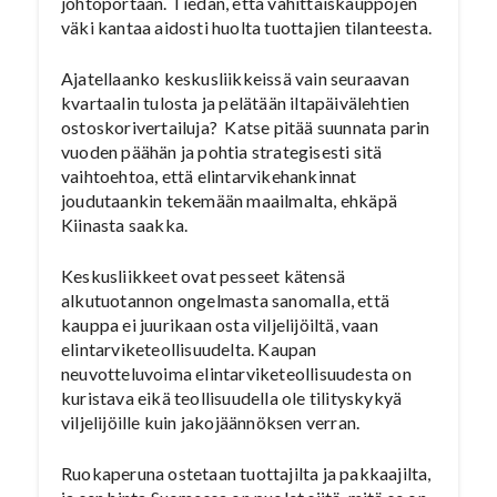
johtoportaan. Tiedän, että vähittäiskauppojen
väki kantaa aidosti huolta tuottajien tilanteesta.
Ajatellaanko keskusliikkeissä vain seuraavan
kvartaalin tulosta ja pelätään iltapäivälehtien
ostoskorivertailuja? Katse pitää suunnata parin
vuoden päähän ja pohtia strategisesti sitä
vaihtoehtoa, että elintarvikehankinnat
joudutaankin tekemään maailmalta, ehkäpä
Kiinasta saakka.
Keskusliikkeet ovat pesseet kätensä
alkutuotannon ongelmasta sanomalla, että
kauppa ei juurikaan osta viljelijöiltä, vaan
elintarviketeollisuudelta. Kaupan
neuvotteluvoima elintarviketeollisuudesta on
kuristava eikä teollisuudella ole tilityskykyä
viljelijöille kuin jakojäännöksen verran.
Ruokaperuna ostetaan tuottajilta ja pakkaajilta,