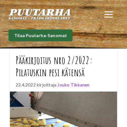
Siirry
sisältöön
Val
Tilaa Puutarha-Sanomat
Pääkirjoitus nro 2/2022:
Pilatuskin pesi kätensä
22.4.2022
kirjoittaja
Jouko Tikkanen
Kustannukset ovat maa- ja puutarhataloudessa
nousseet kymmeniä prosentteja –
moninkertaisesti yleistä inflaatiota enemmän.
Luonnonvarakeskuksen talousseuranta on jo
vuosien ajan osoittanut, että maa- ja
puutarhatalous on keskimäärin vahvasti