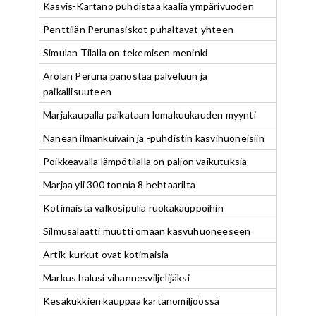
Kasvis-Kartano puhdistaa kaalia ympärivuoden
Penttilän Perunasiskot puhaltavat yhteen
Simulan Tilalla on tekemisen meninki
Arolan Peruna panostaa palveluun ja
paikallisuuteen
Marjakaupalla paikataan lomakuukauden myynti
Nanean ilmankuivain ja -puhdistin kasvihuoneisiin
Poikkeavalla lämpötilalla on paljon vaikutuksia
Marjaa yli 300 tonnia 8 hehtaarilta
Kotimaista valkosipulia ruokakauppoihin
Silmusalaatti muutti omaan kasvuhuoneeseen
Artik-kurkut ovat kotimaisia
Markus halusi vihannesviljelijäksi
Kesäkukkien kauppaa kartanomiljöössä