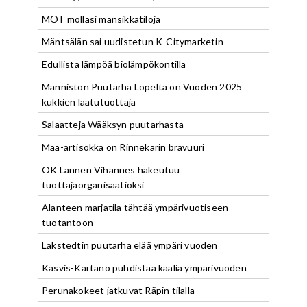
MOT mollasi mansikkatiloja
Mäntsälän sai uudistetun K-Citymarketin
Edullista lämpöä biolämpökontilla
Männistön Puutarha Lopelta on Vuoden 2025
kukkien laatutuottaja
Salaatteja Wääksyn puutarhasta
Maa-artisokka on Rinnekarin bravuuri
OK Lännen Vihannes hakeutuu
tuottajaorganisaatioksi
Alanteen marjatila tähtää ympärivuotiseen
tuotantoon
Lakstedtin puutarha elää ympäri vuoden
Kasvis-Kartano puhdistaa kaalia ympärivuoden
Perunakokeet jatkuvat Räpin tilalla