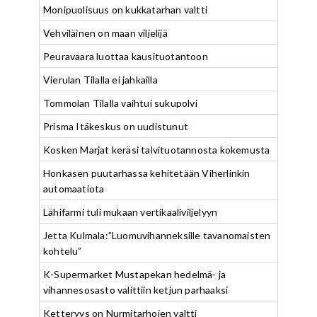
Monipuolisuus on kukkatarhan valtti
Vehviläinen on maan viljelijä
Peuravaara luottaa kausituotantoon
Vierulan Tilalla ei jahkailla
Tommolan Tilalla vaihtui sukupolvi
Prisma Itäkeskus on uudistunut
Kosken Marjat keräsi talvituotannosta kokemusta
Honkasen puutarhassa kehitetään Viherlinkin
automaatiota
Lähifarmi tuli mukaan vertikaaliviljelyyn
Jetta Kulmala:”Luomuvihanneksille tavanomaisten
kohtelu”
K-Supermarket Mustapekan hedelmä- ja
vihannesosasto valittiin ketjun parhaaksi
Ketteryys on Nurmitarhojen valtti