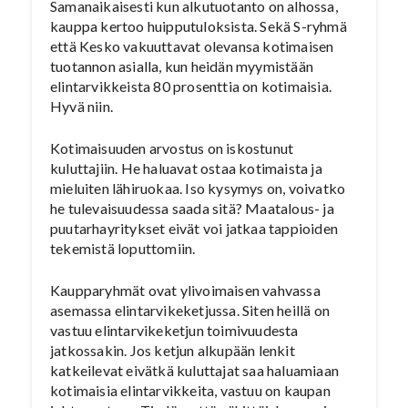
Samanaikaisesti kun alkutuotanto on alhossa,
kauppa kertoo huipputuloksista. Sekä S-ryhmä
että Kesko vakuuttavat olevansa kotimaisen
tuotannon asialla, kun heidän myymistään
elintarvikkeista 80 prosenttia on kotimaisia.
Hyvä niin.
Kotimaisuuden arvostus on iskostunut
kuluttajiin. He haluavat ostaa kotimaista ja
mieluiten lähiruokaa. Iso kysymys on, voivatko
he tulevaisuudessa saada sitä? Maatalous- ja
puutarhayritykset eivät voi jatkaa tappioiden
tekemistä loputtomiin.
Kaupparyhmät ovat ylivoimaisen vahvassa
asemassa elintarvikeketjussa. Siten heillä on
vastuu elintarvikeketjun toimivuudesta
jatkossakin. Jos ketjun alkupään lenkit
katkeilevat eivätkä kuluttajat saa haluamiaan
kotimaisia elintarvikkeita, vastuu on kaupan