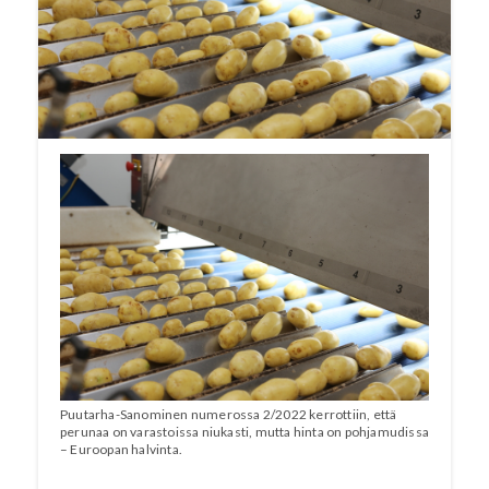
tappiollista. Kun päälle nyt vyöryy raju
kustannusten tsunami, niin tuotannon
jatkuminen Suomessa on vakavasti uhattuna,
kirjoitti päätoimittaja Jouko Tikkanen
Puutarha-Sanominen numerossa
2/2022.
Puutarha-Sanominen numerossa 2/2022 kerrottiin, että
perunaa on varastoissa niukasti, mutta hinta on pohjamudissa
– Euroopan halvinta.