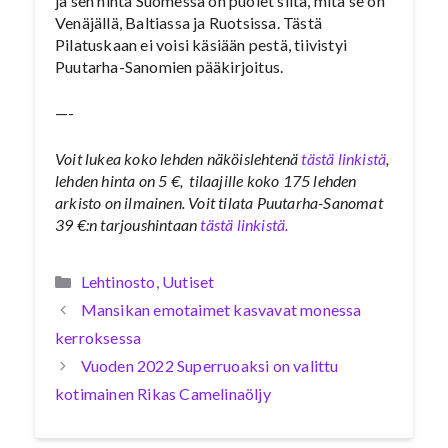
ja sen hinta Suomessa on puolet siitä, mitä se on
Venäjällä, Baltiassa ja Ruotsissa. Tästä
Pilatuskaan ei voisi käsiään pestä, tiivistyi
Puutarha-Sanomien pääkirjoitus.
—-
Voit lukea koko lehden näköislehtenä
tästä linkistä
,
lehden hinta on 5 €, tilaajille koko 175 lehden
arkisto on ilmainen. Voit tilata Puutarha-Sanomat
39 €:n tarjoushintaan
tästä linkistä.
Kategoriat
Lehtinosto
,
Uutiset
Mansikan emotaimet kasvavat monessa
kerroksessa
Vuoden 2022 Superruoaksi on valittu
kotimainen Rikas Camelinaöljy