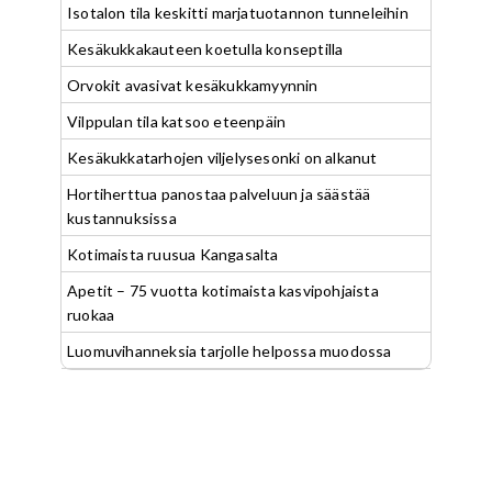
Isotalon tila keskitti marjatuotannon tunneleihin
Kesäkukkakauteen koetulla konseptilla
Orvokit avasivat kesäkukkamyynnin
Vilppulan tila katsoo eteenpäin
Kesäkukkatarhojen viljelysesonki on alkanut
Hortiherttua panostaa palveluun ja säästää
kustannuksissa
Kotimaista ruusua Kangasalta
Apetit – 75 vuotta kotimaista kasvipohjaista
ruokaa
Luomuvihanneksia tarjolle helpossa muodossa