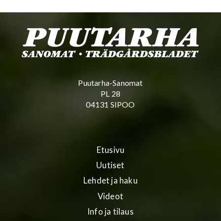
Puutarha-Sanomat
PL 28
04131 SIPOO
Etusivu
Uutiset
Lehdet ja haku
Videot
Info ja tilaus