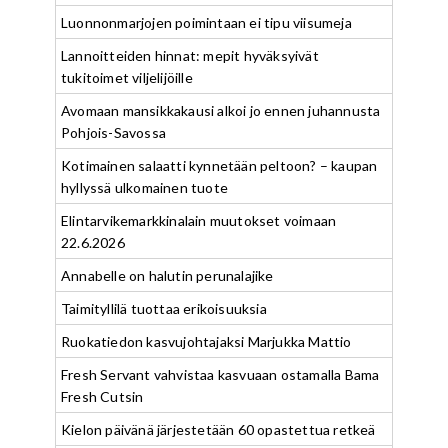
Luonnonmarjojen poimintaan ei tipu viisumeja
Lannoitteiden hinnat: mepit hyväksyivät
tukitoimet viljelijöille
Avomaan mansikkakausi alkoi jo ennen juhannusta
Pohjois-Savossa
Kotimainen salaatti kynnetään peltoon? – kaupan
hyllyssä ulkomainen tuote
Elintarvikemarkkinalain muutokset voimaan
22.6.2026
Annabelle on halutin perunalajike
Taimityllilä tuottaa erikoisuuksia
Ruokatiedon kasvujohtajaksi Marjukka Mattio
Fresh Servant vahvistaa kasvuaan ostamalla Bama
Fresh Cutsin
Kielon päivänä järjestetään 60 opastettua retkeä