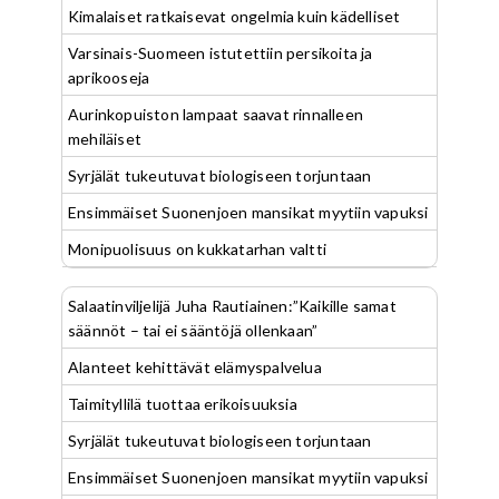
Kimalaiset ratkaisevat ongelmia kuin kädelliset
Varsinais-Suomeen istutettiin persikoita ja
aprikooseja
Aurinkopuiston lampaat saavat rinnalleen
mehiläiset
Syrjälät tukeutuvat biologiseen torjuntaan
Ensimmäiset Suonenjoen mansikat myytiin vapuksi
Monipuolisuus on kukkatarhan valtti
Salaatinviljelijä Juha Rautiainen:”Kaikille samat
säännöt – tai ei sääntöjä ollenkaan”
Alanteet kehittävät elämyspalvelua
Taimityllilä tuottaa erikoisuuksia
Syrjälät tukeutuvat biologiseen torjuntaan
Ensimmäiset Suonenjoen mansikat myytiin vapuksi