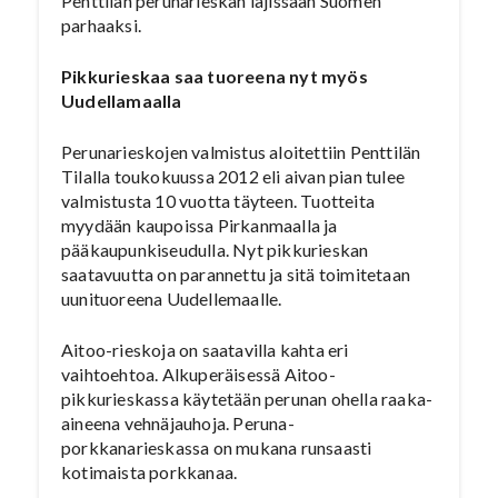
Penttilän perunarieskan lajissaan Suomen
parhaaksi.
Pikkurieskaa saa tuoreena nyt myös
Uudellamaalla
Perunarieskojen valmistus aloitettiin Penttilän
Tilalla toukokuussa 2012 eli aivan pian tulee
valmistusta 10 vuotta täyteen. Tuotteita
myydään kaupoissa Pirkanmaalla ja
pääkaupunkiseudulla. Nyt pikkurieskan
saatavuutta on parannettu ja sitä toimitetaan
uunituoreena Uudellemaalle.
Aitoo-rieskoja on saatavilla kahta eri
vaihtoehtoa. Alkuperäisessä Aitoo-
pikkurieskassa käytetään perunan ohella raaka-
aineena vehnäjauhoja. Peruna-
porkkanarieskassa on mukana runsaasti
kotimaista porkkanaa.