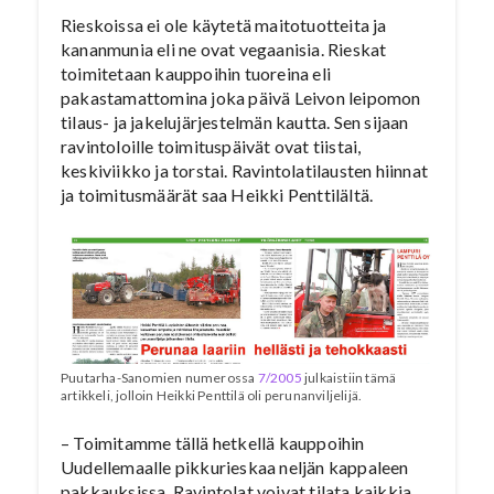
Rieskoissa ei ole käytetä maitotuotteita ja
kananmunia eli ne ovat vegaanisia. Rieskat
toimitetaan kauppoihin tuoreina eli
pakastamattomina joka päivä Leivon leipomon
tilaus- ja jakelujärjestelmän kautta. Sen sijaan
ravintoloille toimituspäivät ovat tiistai,
keskiviikko ja torstai. Ravintolatilausten hiinnat
ja toimitusmäärät saa Heikki Penttilältä.
Puutarha-Sanomien numerossa
7/2005
julkaistiin tämä
artikkeli, jolloin Heikki Penttilä oli perunanviljelijä.
– Toimitamme tällä hetkellä kauppoihin
Uudellemaalle pikkurieskaa neljän kappaleen
pakkauksissa. Ravintolat voivat tilata kaikkia