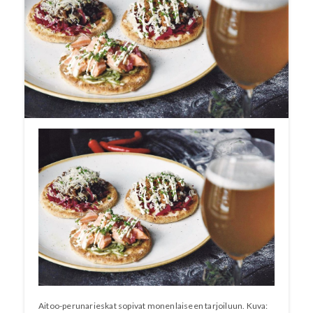
Penttilän Tila on laajentanut toimituksiaan.
Palkittuja pikkurieskoja voi nyt tilata
uunituoreina kauppoihin ja ravintoloihin
Pirkanmaan ohella Uudellamaalla. Tuotteet ovat
vegaanisia. Puutarha-Sanomat julkaisi Penttilän
tilasta artikkelin numerossa
7/2005
, jolloin
Heikki Penttilän
päätuotantona oli peruna.
Aitoo-perunarieskat sopivat monenlaiseen tarjoiluun. Kuva: