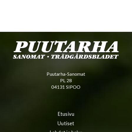
Puutarha-Sanomat
PL 28
04131 SIPOO
Etusivu
Uutiset