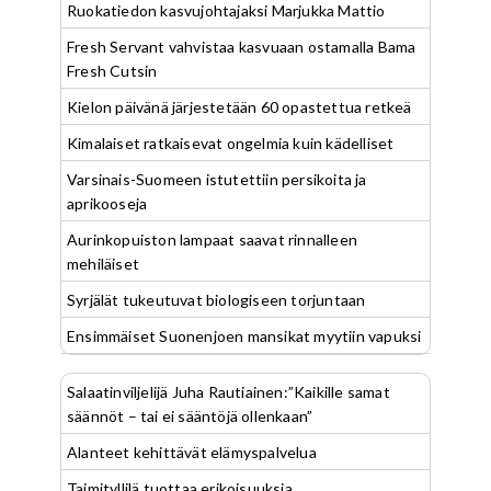
Ruokatiedon kasvujohtajaksi Marjukka Mattio
Fresh Servant vahvistaa kasvuaan ostamalla Bama
Fresh Cutsin
Kielon päivänä järjestetään 60 opastettua retkeä
Kimalaiset ratkaisevat ongelmia kuin kädelliset
Varsinais-Suomeen istutettiin persikoita ja
aprikooseja
Aurinkopuiston lampaat saavat rinnalleen
mehiläiset
Syrjälät tukeutuvat biologiseen torjuntaan
Ensimmäiset Suonenjoen mansikat myytiin vapuksi
Salaatinviljelijä Juha Rautiainen:”Kaikille samat
säännöt – tai ei sääntöjä ollenkaan”
Alanteet kehittävät elämyspalvelua
Taimityllilä tuottaa erikoisuuksia