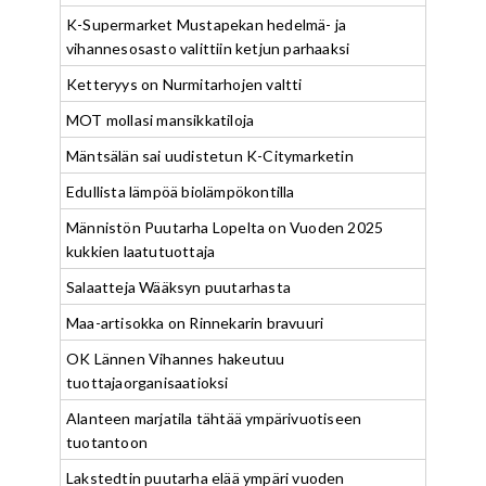
K-Supermarket Mustapekan hedelmä- ja
vihannesosasto valittiin ketjun parhaaksi
Ketteryys on Nurmitarhojen valtti
MOT mollasi mansikkatiloja
Mäntsälän sai uudistetun K-Citymarketin
Edullista lämpöä biolämpökontilla
Männistön Puutarha Lopelta on Vuoden 2025
kukkien laatutuottaja
Salaatteja Wääksyn puutarhasta
Maa-artisokka on Rinnekarin bravuuri
OK Lännen Vihannes hakeutuu
tuottajaorganisaatioksi
Alanteen marjatila tähtää ympärivuotiseen
tuotantoon
Lakstedtin puutarha elää ympäri vuoden