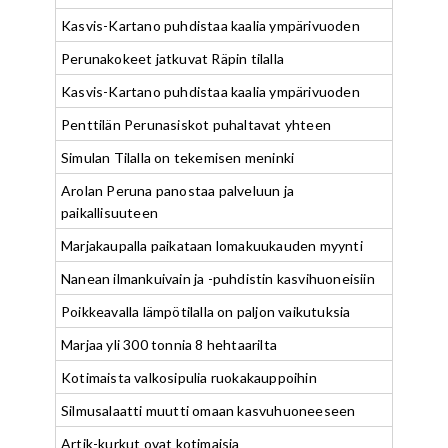
Kasvis-Kartano puhdistaa kaalia ympärivuoden
Perunakokeet jatkuvat Räpin tilalla
Kasvis-Kartano puhdistaa kaalia ympärivuoden
Penttilän Perunasiskot puhaltavat yhteen
Simulan Tilalla on tekemisen meninki
Arolan Peruna panostaa palveluun ja
paikallisuuteen
Marjakaupalla paikataan lomakuukauden myynti
Nanean ilmankuivain ja -puhdistin kasvihuoneisiin
Poikkeavalla lämpötilalla on paljon vaikutuksia
Marjaa yli 300 tonnia 8 hehtaarilta
Kotimaista valkosipulia ruokakauppoihin
Silmusalaatti muutti omaan kasvuhuoneeseen
Artik-kurkut ovat kotimaisia