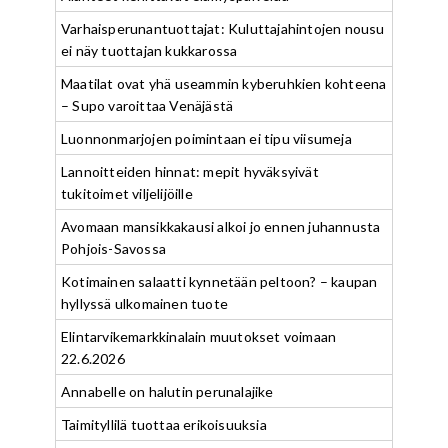
Varhaisperunantuottajat: Kuluttajahintojen nousu
ei näy tuottajan kukkarossa
Maatilat ovat yhä useammin kyberuhkien kohteena
– Supo varoittaa Venäjästä
Luonnonmarjojen poimintaan ei tipu viisumeja
Lannoitteiden hinnat: mepit hyväksyivät
tukitoimet viljelijöille
Avomaan mansikkakausi alkoi jo ennen juhannusta
Pohjois-Savossa
Kotimainen salaatti kynnetään peltoon? – kaupan
hyllyssä ulkomainen tuote
Elintarvikemarkkinalain muutokset voimaan
22.6.2026
Annabelle on halutin perunalajike
Taimityllilä tuottaa erikoisuuksia