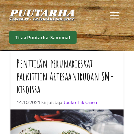
Siirry
sisältöön
Val
Tilaa Puutarha-Sanomat
Penttilän perunarieskat
palkittiin Artesaaniruoan SM-
kisoissa
14.10.2021
kirjoittaja
Jouko Tikkanen
Penttilän perunarieskat pokkasivat jälleen kaksi
palkintosijaa viime viikonvaihteessa
valtakunnallisessa Artesaaniruoan SM-kisassa
Maarianhaminassa. Menestyksen myötä