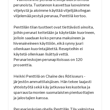
perunoista. Tuotannon kasvettua luovuimme
viljelystä ja aloimme käyttää viljelijäkollegan
viljelemää pestyä perunaa, Penttilä kertoo.
Penttilän tilan tuotteet ovat tiettävästi ainoita,
joihin perunat keitetään ja käytetään kuorineen,
jolloin saadaan koko peruna makuineen ja
hivenaineineen käyttöön, eikä synny juuri
ollenkaan kuorintajätettä. Resepteihin ei
käytetä ollenkaan lisättyä vettä.
Perunarieskojen perunapitoisuus on 120
prosenttia.
Heikki Penttilä on Chaîne des Rôtisseurs -
järjestön ammattilaisjäsen. Hän tekee laajasti
yhteistyötä sekä käy jatkuvaa keskustelua ja
sparrausta monien suomalaisten pientuottajien
ja jalostajien kanssa.
Perunarieskojen ohella Penttilän Tila valmistaa