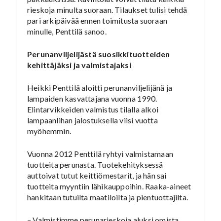
rieskoja minulta suoraan. Tilaukset tulisi tehdä
pari arkipäivää ennen toimitusta suoraan
minulle, Penttilä sanoo.
Perunanviljelijästä suosikkituotteiden
kehittäjäksi ja valmistajaksi
Heikki Penttilä aloitti perunanviljelijänä ja
lampaiden kasvattajana vuonna 1990.
Elintarvikkeiden valmistus tilalla alkoi
lampaanlihan jalostuksella viisi vuotta
myöhemmin.
Vuonna 2012 Penttilä ryhtyi valmistamaan
tuotteita perunasta. Tuotekehityksessä
auttoivat tutut keittiömestarit, ja hän sai
tuotteita myyntiin lähikauppoihin. Raaka-aineet
hankitaan tutuilta maatiloilta ja pientuottajilta.
– Valmistimme perunarieskoja aluksi omista