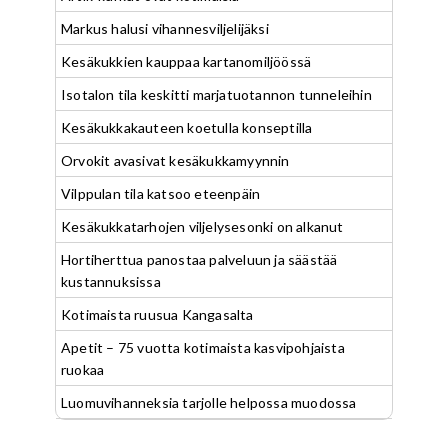
Markus halusi vihannesviljelijäksi
Kesäkukkien kauppaa kartanomiljöössä
Isotalon tila keskitti marjatuotannon tunneleihin
Kesäkukkakauteen koetulla konseptilla
Orvokit avasivat kesäkukkamyynnin
Vilppulan tila katsoo eteenpäin
Kesäkukkatarhojen viljelysesonki on alkanut
Hortiherttua panostaa palveluun ja säästää
kustannuksissa
Kotimaista ruusua Kangasalta
Apetit – 75 vuotta kotimaista kasvipohjaista
ruokaa
Luomuvihanneksia tarjolle helpossa muodossa