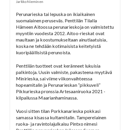
Jarkko Nieminen
Perunarieska tai lepuska on ikiaikainen
suomalainen peruseväs. Penttilän Tilalla
Hämeen Aitoossa perunarieskoja on valmistettu
myyntiin vuodesta 2012. Aitoo-rieskat ovat
maultaan ja koostumukseltaan ainutlaatuisia,
koska ne tehdään kotimaisista keitetyistä
kuoripäällisistä perunoista.
Penttilän tuotteet ovat keränneet lukuisia
palkintoja. Uusin valmiste, pakasteena myytävä
Minirieska, sai viime viikonvaihteessa
hopeamitalin ja Perunarieskan “pikkuveli”
Pikkurieska pronssia Artesaaniruoka 2021 -
kilpailussa Maarianhaminassa.
Vuosi sitten tilan Porkkanarieska pokkasi
samassa kisassa kultamitalin. Tamperelainen
ruoka- ja ravintolajulkaisu Pintxo nimesi