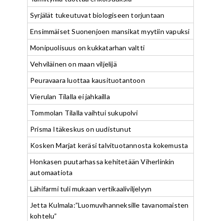
Syrjälät tukeutuvat biologiseen torjuntaan
Ensimmäiset Suonenjoen mansikat myytiin vapuksi
Monipuolisuus on kukkatarhan valtti
Vehviläinen on maan viljelijä
Peuravaara luottaa kausituotantoon
Vierulan Tilalla ei jahkailla
Tommolan Tilalla vaihtui sukupolvi
Prisma Itäkeskus on uudistunut
Kosken Marjat keräsi talvituotannosta kokemusta
Honkasen puutarhassa kehitetään Viherlinkin
automaatiota
Lähifarmi tuli mukaan vertikaaliviljelyyn
Jetta Kulmala:”Luomuvihanneksille tavanomaisten
kohtelu”