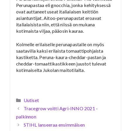
Perunapastaa eli gnocchia, jonka kehityksessä
ovat auttaneet useat italialaisen keittiön
asiantuntijat. Aitoo-perunapastat eroavat
italialaisista niin, että niissä on mukana
kotimaista viljaa, pääosin kauraa.
Kolmelle erilaiselle perunapastalle on myös
saatavilla kaksi erilaista tomaattipohjaista
kastiketta. Peruna-kaura-cheddar-pastan ja
cheddar-tomaattikastikkeen juustot tulevat
kotimaiselta Jukolan maitotilalta.
Kategoriat
Uutiset
Tracegrow voitti Agri-INNO 2021 -
palkinnon
STIHL lanseeraa ensimmäisen