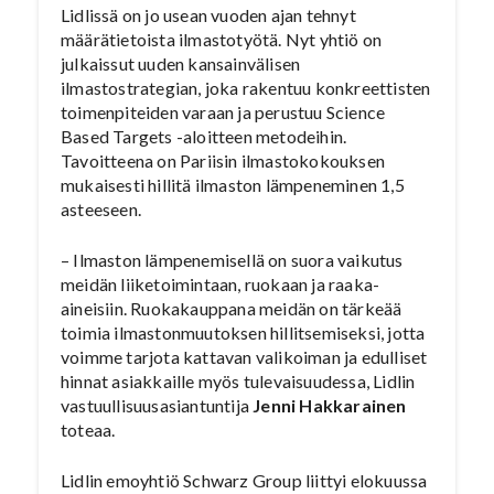
Lidlissä on jo usean vuoden ajan tehnyt
määrätietoista ilmastotyötä. Nyt yhtiö on
julkaissut uuden kansainvälisen
ilmastostrategian, joka rakentuu konkreettisten
toimenpiteiden varaan ja perustuu Science
Based Targets -aloitteen metodeihin.
Tavoitteena on Pariisin ilmastokokouksen
mukaisesti hillitä ilmaston lämpeneminen 1,5
asteeseen.
– Ilmaston lämpenemisellä on suora vaikutus
meidän liiketoimintaan, ruokaan ja raaka-
aineisiin. Ruokakauppana meidän on tärkeää
toimia ilmastonmuutoksen hillitsemiseksi, jotta
voimme tarjota kattavan valikoiman ja edulliset
hinnat asiakkaille myös tulevaisuudessa, Lidlin
vastuullisuusasiantuntija
Jenni Hakkarainen
toteaa.
Lidlin emoyhtiö Schwarz Group liittyi elokuussa