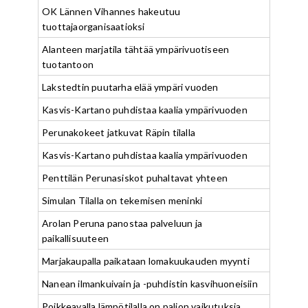
OK Lännen Vihannes hakeutuu
tuottajaorganisaatioksi
Alanteen marjatila tähtää ympärivuotiseen
tuotantoon
Lakstedtin puutarha elää ympäri vuoden
Kasvis-Kartano puhdistaa kaalia ympärivuoden
Perunakokeet jatkuvat Räpin tilalla
Kasvis-Kartano puhdistaa kaalia ympärivuoden
Penttilän Perunasiskot puhaltavat yhteen
Simulan Tilalla on tekemisen meninki
Arolan Peruna panostaa palveluun ja
paikallisuuteen
Marjakaupalla paikataan lomakuukauden myynti
Nanean ilmankuivain ja -puhdistin kasvihuoneisiin
Poikkeavalla lämpötilalla on paljon vaikutuksia