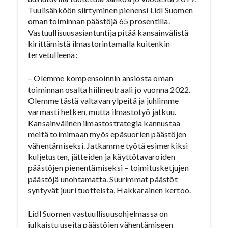
Tuulisähköön siirtyminen pienensi Lidl Suomen
oman toiminnan päästöjä 65 prosentilla.
Vastuullisuusasiantuntija pitää kansainvälistä
kirittämistä ilmastorintamalla kuitenkin
tervetulleena:
– Olemme kompensoinnin ansiosta oman
toiminnan osalta hiilineutraali jo vuonna 2022.
Olemme tästä valtavan ylpeitä ja juhlimme
varmasti hetken, mutta ilmastotyö jatkuu.
Kansainvälinen ilmastostrategia kannustaa
meitä toimimaan myös epäsuorien päästöjen
vähentämiseksi. Jatkamme työtä esimerkiksi
kuljetusten, jätteiden ja käyttötavaroiden
päästöjen pienentämiseksi – toimitusketjujen
päästöjä unohtamatta. Suurimmat päästöt
syntyvät juuri tuotteista, Hakkarainen kertoo.
Lidl Suomen vastuullisuusohjelmassa on
julkaistu useita päästöjen vähentämiseen