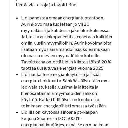
tähtääviä tekoja ja tavoitteita:
Lidl panostaa omaan energiantuotantoon.
Aurinkovoimaa tuotetaan jo yli 20
myymälässä ja kahdessa jakelukeskuksessa.
Jatkossa aurinkopaneelit asennetaan kaikkiin
omiin, uusiin myymälöihin. Aurinkovoimaloita
lisätään myös aina mahdollisuuksien mukaan
olemassa olevien myymälöiden katoille.
Tavoitteena on, että Lidlin kiinteistöistä 20 %
tuottaa uusiutuvaa energiaa vuonna 2025.
Lidl nuukailee energiankäytössä ja lisää
energiatehokkuutta. Sähköä säästetään mm.
led-valaistuksella, uusimalla laitteita ja
hienosäätämällä myymälöiden sähkön
käyttöä. Kaikki lidliläiset on koulutettu
toimimaan energiapihisti omassa työssään.
Lidlillä on käytössä ainoana pt-kaupan
ketjuna Suomessa ISO 50001 -
energianhallintajärjestelmä. Se on maailman­