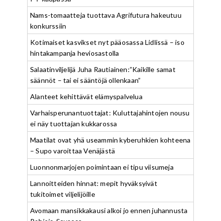
Nams-tomaatteja tuottava Agrifutura hakeutuu
konkurssiin
Kotimaiset kasvikset nyt pääosassa Lidlissä – iso
hintakampanja heviosastolla
Salaatinviljelijä Juha Rautiainen:”Kaikille samat
säännöt – tai ei sääntöjä ollenkaan”
Alanteet kehittävät elämyspalvelua
Varhaisperunantuottajat: Kuluttajahintojen nousu
ei näy tuottajan kukkarossa
Maatilat ovat yhä useammin kyberuhkien kohteena
– Supo varoittaa Venäjästä
Luonnonmarjojen poimintaan ei tipu viisumeja
Lannoitteiden hinnat: mepit hyväksyivät
tukitoimet viljelijöille
Avomaan mansikkakausi alkoi jo ennen juhannusta