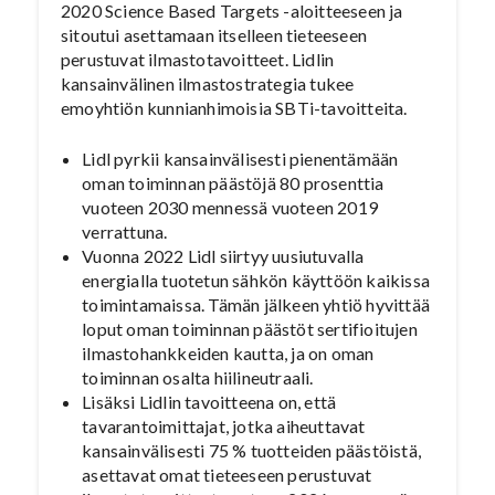
2020 Science Based Targets -aloitteeseen ja
sitoutui asettamaan itselleen tieteeseen
perustuvat ilmastotavoitteet. Lidlin
kansainvälinen ilmastostrategia tukee
emoyhtiön kunnianhimoisia SBTi-tavoitteita.
Lidl pyrkii kansainvälisesti pienentämään
oman toiminnan päästöjä 80 prosenttia
vuoteen 2030 mennessä vuoteen 2019
verrattuna.
Vuonna 2022 Lidl siirtyy uusiutuvalla
energialla tuotetun sähkön käyttöön kaikissa
toimintamaissa. Tämän jälkeen yhtiö hyvittää
loput oman toiminnan päästöt sertifioitujen
ilmastohankkeiden kautta, ja on oman
toiminnan osalta hiilineutraali.
Lisäksi Lidlin tavoitteena on, että
tavarantoimittajat, jotka aiheuttavat
kansainvälisesti 75 % tuotteiden päästöistä,
asettavat omat tieteeseen perustuvat