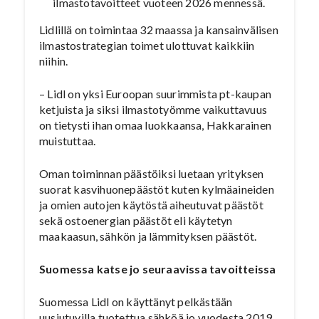
ilmastotavoitteet vuoteen 2026 mennessä.
Lidlillä on toimintaa 32 maassa ja kansainvälisen
ilmastostrategian toimet ulottuvat kaikkiin
niihin.
– Lidl on yksi Euroopan suurimmista pt-kaupan
ketjuista ja siksi ilmastotyömme vaikuttavuus
on tietysti ihan omaa luokkaansa, Hakkarainen
muistuttaa.
Oman toiminnan päästöiksi luetaan yrityksen
suorat kasvihuonepäästöt kuten kylmäaineiden
ja omien autojen käytöstä aiheutuvat päästöt
sekä ostoenergian päästöt eli käytetyn
maakaasun, sähkön ja lämmityksen päästöt.
Suomessa katse jo seuraavissa tavoitteissa
Suomessa Lidl on käyttänyt pelkästään
uusiutuvilla tuotettua sähköä jo vuodesta 2019.