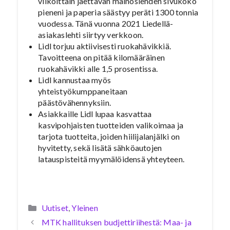
viikoittain jaettavan mainoslehden sivukoko
pieneni ja paperia säästyy peräti 1300 tonnia
vuodessa. Tänä vuonna 2021 Liedellä-
asiakaslehti siirtyy verkkoon.
Lidl torjuu aktiivisesti ruokahävikkiä.
Tavoitteena on pitää kilomääräinen
ruokahävikki alle 1,5 prosentissa.
Lidl kannustaa myös
yhteistyökumppaneitaan
päästövähennyksiin.
Asiakkaille Lidl lupaa kasvattaa
kasvipohjaisten tuotteiden valikoimaa ja
tarjota tuotteita, joiden hiilijalanjälki on
hyvitetty, sekä lisätä sähköautojen
latauspisteitä myymälöidensä yhteyteen.
Kategoriat
Uutiset
,
Yleinen
MTK hallituksen budjettiriihestä: Maa- ja