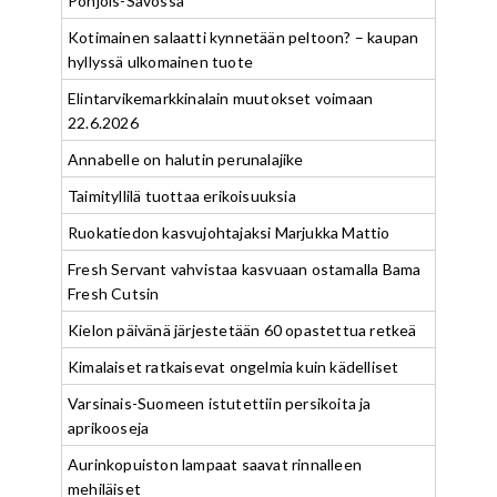
Pohjois-Savossa
Kotimainen salaatti kynnetään peltoon? – kaupan
hyllyssä ulkomainen tuote
Elintarvikemarkkinalain muutokset voimaan
22.6.2026
Annabelle on halutin perunalajike
Taimityllilä tuottaa erikoisuuksia
Ruokatiedon kasvujohtajaksi Marjukka Mattio
Fresh Servant vahvistaa kasvuaan ostamalla Bama
Fresh Cutsin
Kielon päivänä järjestetään 60 opastettua retkeä
Kimalaiset ratkaisevat ongelmia kuin kädelliset
Varsinais-Suomeen istutettiin persikoita ja
aprikooseja
Aurinkopuiston lampaat saavat rinnalleen
mehiläiset