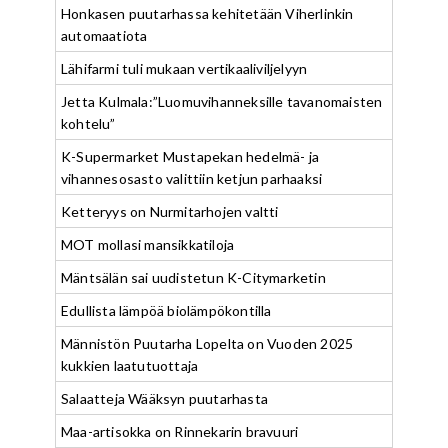
Honkasen puutarhassa kehitetään Viherlinkin
automaatiota
Lähifarmi tuli mukaan vertikaaliviljelyyn
Jetta Kulmala:”Luomuvihanneksille tavanomaisten
kohtelu”
K-Supermarket Mustapekan hedelmä- ja
vihannesosasto valittiin ketjun parhaaksi
Ketteryys on Nurmitarhojen valtti
MOT mollasi mansikkatiloja
Mäntsälän sai uudistetun K-Citymarketin
Edullista lämpöä biolämpökontilla
Männistön Puutarha Lopelta on Vuoden 2025
kukkien laatutuottaja
Salaatteja Wääksyn puutarhasta
Maa-artisokka on Rinnekarin bravuuri