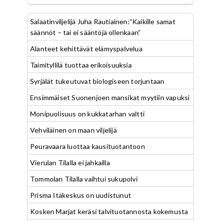
Salaatinviljelijä Juha Rautiainen:”Kaikille samat
säännöt – tai ei sääntöjä ollenkaan”
Alanteet kehittävät elämyspalvelua
Taimityllilä tuottaa erikoisuuksia
Syrjälät tukeutuvat biologiseen torjuntaan
Ensimmäiset Suonenjoen mansikat myytiin vapuksi
Monipuolisuus on kukkatarhan valtti
Vehviläinen on maan viljelijä
Peuravaara luottaa kausituotantoon
Vierulan Tilalla ei jahkailla
Tommolan Tilalla vaihtui sukupolvi
Prisma Itäkeskus on uudistunut
Kosken Marjat keräsi talvituotannosta kokemusta