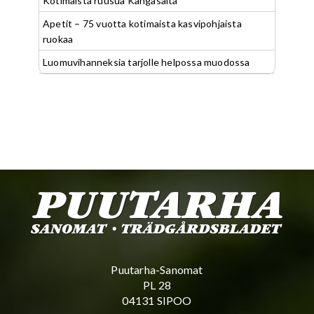
Kotimaista ruusua Kangasalta
Apetit – 75 vuotta kotimaista kasvipohjaista
ruokaa
Luomuvihanneksia tarjolle helpossa muodossa
Puutarha-Sanomat
PL 28
04131 SIPOO