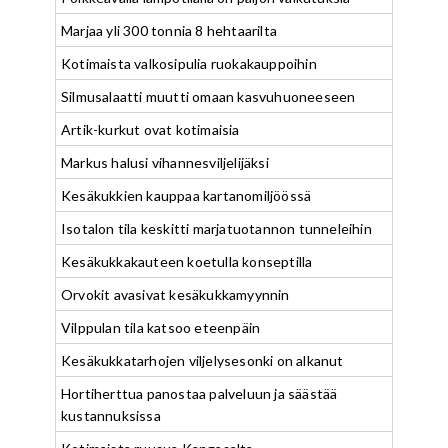
Marjaa yli 300 tonnia 8 hehtaarilta
Kotimaista valkosipulia ruokakauppoihin
Silmusalaatti muutti omaan kasvuhuoneeseen
Artik-kurkut ovat kotimaisia
Markus halusi vihannesviljelijäksi
Kesäkukkien kauppaa kartanomiljöössä
Isotalon tila keskitti marjatuotannon tunneleihin
Kesäkukkakauteen koetulla konseptilla
Orvokit avasivat kesäkukkamyynnin
Vilppulan tila katsoo eteenpäin
Kesäkukkatarhojen viljelysesonki on alkanut
Hortiherttua panostaa palveluun ja säästää
kustannuksissa