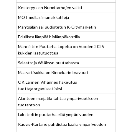
Ketteryys on Nurmitarhojen valtti
MOT mollasi mansikkatiloja
Mäntsälän sai uudistetun K-Citymarketin
Edullista lämpöä biolämpökontilla
Männistön Puutarha Lopelta on Vuoden 2025
kukkien laatutuottaja
Salaatteja Wääksyn puutarhasta
Maa-artisokka on Rinnekarin bravuuri
OK Lännen Vihannes hakeutuu
tuottajaorganisaatioksi
Alanteen marjatila tähtää ympärivuotiseen
tuotantoon
Lakstedtin puutarha elää ympäri vuoden
Kasvis-Kartano puhdistaa kaalia ympärivuoden