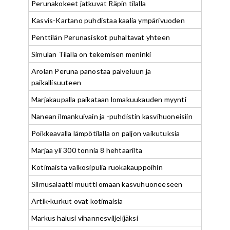
Perunakokeet jatkuvat Räpin tilalla
Kasvis-Kartano puhdistaa kaalia ympärivuoden
Penttilän Perunasiskot puhaltavat yhteen
Simulan Tilalla on tekemisen meninki
Arolan Peruna panostaa palveluun ja
paikallisuuteen
Marjakaupalla paikataan lomakuukauden myynti
Nanean ilmankuivain ja -puhdistin kasvihuoneisiin
Poikkeavalla lämpötilalla on paljon vaikutuksia
Marjaa yli 300 tonnia 8 hehtaarilta
Kotimaista valkosipulia ruokakauppoihin
Silmusalaatti muutti omaan kasvuhuoneeseen
Artik-kurkut ovat kotimaisia
Markus halusi vihannesviljelijäksi