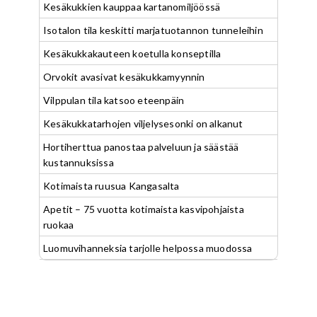
Kesäkukkien kauppaa kartanomiljöössä
Isotalon tila keskitti marjatuotannon tunneleihin
Kesäkukkakauteen koetulla konseptilla
Orvokit avasivat kesäkukkamyynnin
Vilppulan tila katsoo eteenpäin
Kesäkukkatarhojen viljelysesonki on alkanut
Hortiherttua panostaa palveluun ja säästää
kustannuksissa
Kotimaista ruusua Kangasalta
Apetit – 75 vuotta kotimaista kasvipohjaista
ruokaa
Luomuvihanneksia tarjolle helpossa muodossa