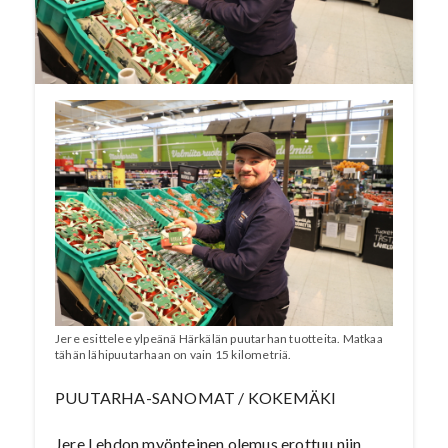
ohjelmasarjassa. Lue koko artikkeli
Puutarha-Sanomien numerosta 4/2021.
Katso video.
Jere esittelee ylpeänä Härkälän puutarhan tuotteita. Matkaa
tähän lähipuutarhaan on vain 15 kilometriä.
PUUTARHA-SANOMAT / KOKEMÄKI
Jere Lehdon myönteinen olemus erottuu niin