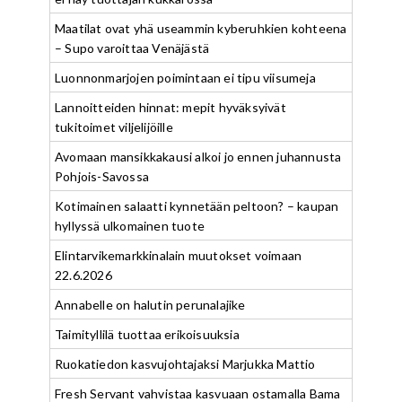
Maatilat ovat yhä useammin kyberuhkien kohteena
– Supo varoittaa Venäjästä
Luonnonmarjojen poimintaan ei tipu viisumeja
Lannoitteiden hinnat: mepit hyväksyivät
tukitoimet viljelijöille
Avomaan mansikkakausi alkoi jo ennen juhannusta
Pohjois-Savossa
Kotimainen salaatti kynnetään peltoon? – kaupan
hyllyssä ulkomainen tuote
Elintarvikemarkkinalain muutokset voimaan
22.6.2026
Annabelle on halutin perunalajike
Taimityllilä tuottaa erikoisuuksia
Ruokatiedon kasvujohtajaksi Marjukka Mattio
Fresh Servant vahvistaa kasvuaan ostamalla Bama