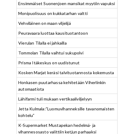
Ensimmäiset Suonenjoen mansikat myytiin vapuksi
Monipuolisuus on kukkatarhan valtti
Vehviläinen on maan viljelijä
Peuravaara luottaa kausituotantoon
Vierulan Tilalla ei jahkailla
Tommolan Tilalla vaihtui sukupolvi
Prisma Itäkeskus on uudistunut
Kosken Marjat keräsi talvituotannosta kokemusta
Honkasen puutarhassa kehitetään Viherlinkin
automaatiota
Lähifarmi tuli mukaan vertikaaliviljelyyn
Jetta Kulmala:”Luomuvihanneksille tavanomaisten
kohtelu”
K-Supermarket Mustapekan hedelmä- ja
vihannesosasto valittiin ketjun parhaaksi