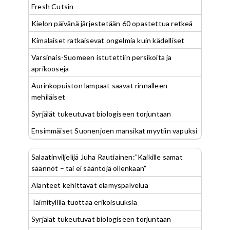
Fresh Cutsin
Kielon päivänä järjestetään 60 opastettua retkeä
Kimalaiset ratkaisevat ongelmia kuin kädelliset
Varsinais-Suomeen istutettiin persikoita ja
aprikooseja
Aurinkopuiston lampaat saavat rinnalleen
mehiläiset
Syrjälät tukeutuvat biologiseen torjuntaan
Ensimmäiset Suonenjoen mansikat myytiin vapuksi
Salaatinviljelijä Juha Rautiainen:”Kaikille samat
säännöt – tai ei sääntöjä ollenkaan”
Alanteet kehittävät elämyspalvelua
Taimityllilä tuottaa erikoisuuksia
Syrjälät tukeutuvat biologiseen torjuntaan