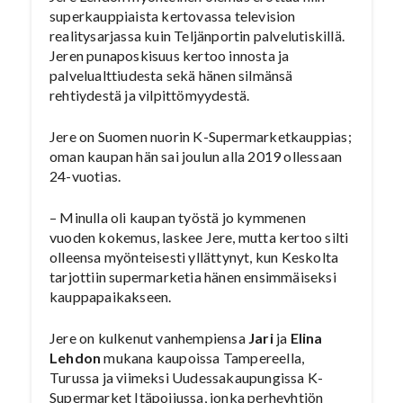
superkauppiaista kertovassa television
realitysarjassa kuin Teljänportin palvelutiskillä.
Jeren punaposkisuus kertoo innosta ja
palvelualttiudesta sekä hänen silmänsä
rehtiydestä ja vilpittömyydestä.
Jere on Suomen nuorin K-Supermarketkauppias;
oman kaupan hän sai joulun alla 2019 ollessaan
24-vuotias.
– Minulla oli kaupan työstä jo kymmenen
vuoden kokemus, laskee Jere, mutta kertoo silti
olleensa myönteisesti yllättynyt, kun Keskolta
tarjottiin supermarketia hänen ensimmäiseksi
kauppapaikakseen.
Jere on kulkenut vanhempiensa
Jari
ja
Elina
Lehdon
mukana kaupoissa Tampereella,
Turussa ja viimeksi Uudessakaupungissa K-
Supermarket Itäpoijussa, jonka perheyhtiön