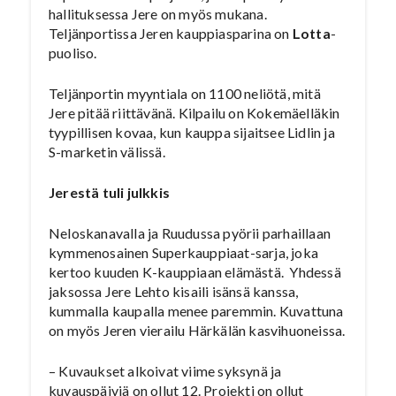
hallituksessa Jere on myös mukana.
Teljänportissa Jeren kauppiasparina on
Lotta
-
puoliso.
Teljänportin myyntiala on 1100 neliötä, mitä
Jere pitää riittävänä. Kilpailu on Kokemäelläkin
tyypillisen kovaa, kun kauppa sijaitsee Lidlin ja
S-marketin välissä.
Jerestä tuli julkkis
Neloskanavalla ja Ruudussa pyörii parhaillaan
kymmenosainen Superkauppiaat-sarja, joka
kertoo kuuden K-kauppiaan elämästä. Yhdessä
jaksossa Jere Lehto kisaili isänsä kanssa,
kummalla kaupalla menee paremmin. Kuvattuna
on myös Jeren vierailu Härkälän kasvihuoneissa.
– Kuvaukset alkoivat viime syksynä ja
kuvauspäiviä on ollut 12. Projekti on ollut