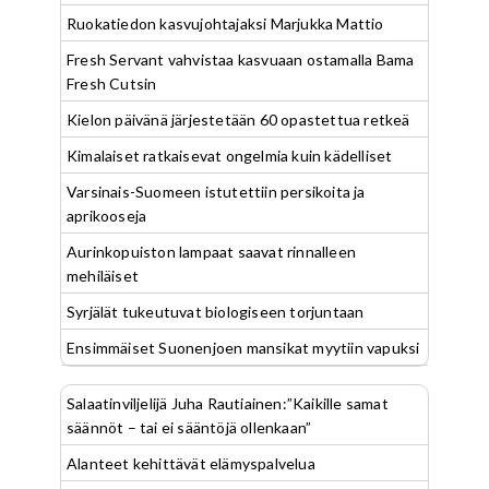
Ruokatiedon kasvujohtajaksi Marjukka Mattio
Fresh Servant vahvistaa kasvuaan ostamalla Bama
Fresh Cutsin
Kielon päivänä järjestetään 60 opastettua retkeä
Kimalaiset ratkaisevat ongelmia kuin kädelliset
Varsinais-Suomeen istutettiin persikoita ja
aprikooseja
Aurinkopuiston lampaat saavat rinnalleen
mehiläiset
Syrjälät tukeutuvat biologiseen torjuntaan
Ensimmäiset Suonenjoen mansikat myytiin vapuksi
Salaatinviljelijä Juha Rautiainen:”Kaikille samat
säännöt – tai ei sääntöjä ollenkaan”
Alanteet kehittävät elämyspalvelua