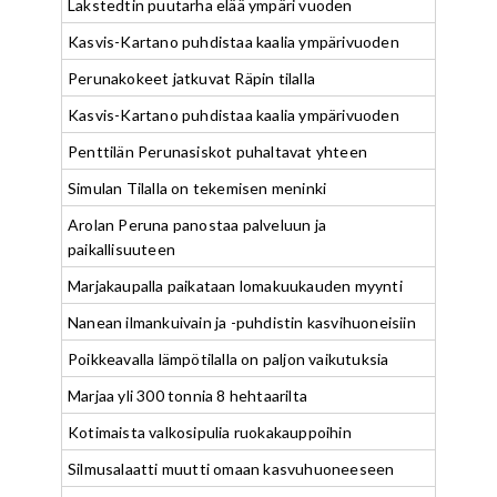
Lakstedtin puutarha elää ympäri vuoden
Kasvis-Kartano puhdistaa kaalia ympärivuoden
Perunakokeet jatkuvat Räpin tilalla
Kasvis-Kartano puhdistaa kaalia ympärivuoden
Penttilän Perunasiskot puhaltavat yhteen
Simulan Tilalla on tekemisen meninki
Arolan Peruna panostaa palveluun ja
paikallisuuteen
Marjakaupalla paikataan lomakuukauden myynti
Nanean ilmankuivain ja -puhdistin kasvihuoneisiin
Poikkeavalla lämpötilalla on paljon vaikutuksia
Marjaa yli 300 tonnia 8 hehtaarilta
Kotimaista valkosipulia ruokakauppoihin
Silmusalaatti muutti omaan kasvuhuoneeseen