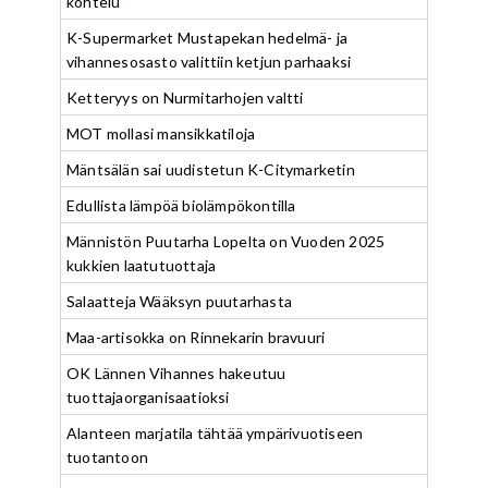
kohtelu”
K-Supermarket Mustapekan hedelmä- ja
vihannesosasto valittiin ketjun parhaaksi
Ketteryys on Nurmitarhojen valtti
MOT mollasi mansikkatiloja
Mäntsälän sai uudistetun K-Citymarketin
Edullista lämpöä biolämpökontilla
Männistön Puutarha Lopelta on Vuoden 2025
kukkien laatutuottaja
Salaatteja Wääksyn puutarhasta
Maa-artisokka on Rinnekarin bravuuri
OK Lännen Vihannes hakeutuu
tuottajaorganisaatioksi
Alanteen marjatila tähtää ympärivuotiseen
tuotantoon