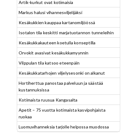
Artik-kurkut ovat kotimaisia
Markus halusi vihannesviljelijäksi
Kesäkukkien kauppaa kartanomiljöössä
Isotalon tila keskitti marjatuotannon tunneleihin
Kesäkukkakauteen koetulla konseptilla
Orvokit avasivat kesäkukkamyynnin
Vilppulan tila katsoo eteenpäin
Kesäkukkatarhojen viljelysesonki on alkanut
Hortiherttua panostaa palveluun ja säästää
kustannuksissa
Kotimaista ruusua Kangasalta
Apetit – 75 vuotta kotimaista kasvipohjaista
ruokaa
Luomuvihanneksia tarjolle helpossa muodossa