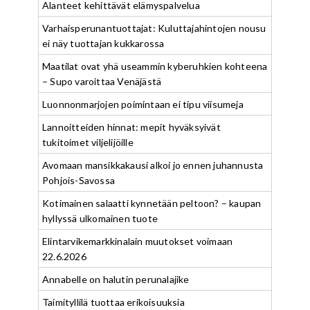
Alanteet kehittävät elämyspalvelua
Varhaisperunantuottajat: Kuluttajahintojen nousu
ei näy tuottajan kukkarossa
Maatilat ovat yhä useammin kyberuhkien kohteena
– Supo varoittaa Venäjästä
Luonnonmarjojen poimintaan ei tipu viisumeja
Lannoitteiden hinnat: mepit hyväksyivät
tukitoimet viljelijöille
Avomaan mansikkakausi alkoi jo ennen juhannusta
Pohjois-Savossa
Kotimainen salaatti kynnetään peltoon? – kaupan
hyllyssä ulkomainen tuote
Elintarvikemarkkinalain muutokset voimaan
22.6.2026
Annabelle on halutin perunalajike
Taimityllilä tuottaa erikoisuuksia