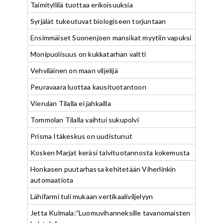
Taimityllilä tuottaa erikoisuuksia
Syrjälät tukeutuvat biologiseen torjuntaan
Ensimmäiset Suonenjoen mansikat myytiin vapuksi
Monipuolisuus on kukkatarhan valtti
Vehviläinen on maan viljelijä
Peuravaara luottaa kausituotantoon
Vierulan Tilalla ei jahkailla
Tommolan Tilalla vaihtui sukupolvi
Prisma Itäkeskus on uudistunut
Kosken Marjat keräsi talvituotannosta kokemusta
Honkasen puutarhassa kehitetään Viherlinkin
automaatiota
Lähifarmi tuli mukaan vertikaaliviljelyyn
Jetta Kulmala:”Luomuvihanneksille tavanomaisten