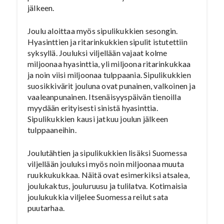
jälkeen.
Joulu aloittaa myös sipulikukkien sesongin.
Hyasinttien ja ritarinkukkien sipulit istutettiin
syksyllä. Jouluksi viljellään vajaat kolme
miljoonaa hyasinttia, yli miljoona ritarinkukkaa
ja noin viisi miljoonaa tulppaania. Sipulikukkien
suosikkivärit jouluna ovat punainen, valkoinen ja
vaaleanpunainen. Itsenäisyyspäivän tienoilla
myydään erityisesti sinistä hyasinttia.
Sipulikukkien kausi jatkuu joulun jälkeen
tulppaaneihin.
Joulutähtien ja sipulikukkien lisäksi Suomessa
viljellään jouluksi myös noin miljoonaa muuta
ruukkukukkaa. Näitä ovat esimerkiksi atsalea,
joulukaktus, jouluruusu ja tulilatva. Kotimaisia
joulukukkia viljelee Suomessa reilut sata
puutarhaa.