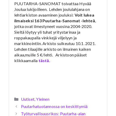
PUUTARHA-SANOMAT toivattaa Hyvää
Joulua lukijoilleen. Lehden joululahjana on
lehtiarkiston avaaminen jouluksi:
Voit lukea
ilmaiseksi 163 Puutarha-Sanomat -lehteä
,
jotka ovat ilmestyneet vuosina 2004-2020.
Sieltä löytyy yli tuhat yritystarinaa ja
roppakaupalla vinkkejä viljelyyn ja
markkinointiin. Arkisto sulkeutuu 10.1. 2021.
Lehden tilaajille arkisto on ilmainen kaiken
aikaa,muille 5 €/lehti. Arkistoon pääset
klikkaamalla
tästä.
Kategoriat
Uutiset
,
Yleinen
Puutarhatuotannossa on keskittymiä
Työturvallisuusrikos: Puutarha-alan