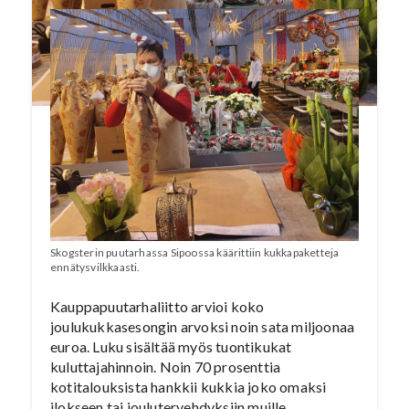
Skogsterin puutarhassa Sipoossa käärittiin kukkapaketteja
ennätysvilkkaasti.
Kauppapuutarhaliitto arvioi koko
joulukukkasesongin arvoksi noin sata miljoonaa
euroa. Luku sisältää myös tuontikukat
kuluttajahinnoin. Noin 70 prosenttia
kotitalouksista hankkii kukkia joko omaksi
ilokseen tai joulutervehdyksiin muille.