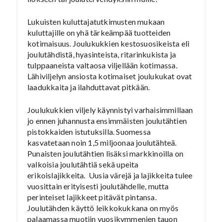
Lukuisten kuluttajatutkimusten mukaan
kuluttajille on yhä tärkeämpää tuotteiden
kotimaisuus. Joulukukkien kestosuosikeista eli
joulutähdistä, hyasinteista, ritarinkukista ja
tulppaaneista valtaosa viljellään kotimassa.
Lähiviljelyn ansiosta kotimaiset joulukukat ovat
laadukkaita ja ilahduttavat pitkään.
Joulukukkien viljely käynnistyi varhaisimmillaan
jo ennen juhannusta ensimmäisten joulutähtien
pistokkaiden istutuksilla. Suomessa
kasvatetaan noin 1,5 miljoonaa joulutähteä.
Punaisten joulutähtien lisäksi markkinoilla on
valkoisia joulutähtiä sekä upeita
erikoislajikkeita. Uusia värejä ja lajikkeita tulee
vuosittain erityisesti joulutähdelle, mutta
perinteiset lajikkeet pitävät pintansa.
Joulutähden käyttö leikkokukkana on myös
palaamassa muotiin vuosikymmenien tauon