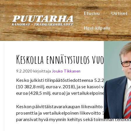
Siirry
sisältöön
Etusivu
Uutiset
Hevi-kilpailu
Keskolla ennätystulos vuonna 20
9.2.2020
kirjoittaja
Jouko Tikkanen
Kesko julkisti tilinpäätöstiedotteensa 5.2.2020. Konsern
(10 382,8 milj. euroa v. 2018), ja se kasvoi vertailukelpoi
euroa (428,5 milj. euroa) ja vertailukelpoinen sidotun pä
Keskon päivittäistavarakaupan liikevaihto oli 5531,2 mil
prosenttia ja vertailukelpoinen liikevoitto 327,9 miljo
paransivat hyvä myynnin kehitys sekä toiminnan tehokk