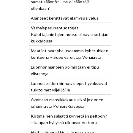
samat säännöt – tai ei sääntöjä
ollenkaan”
Alanteet kehittävät elämyspalvelua
Varhaisperunantuottajat:
Kuluttajahintojen nousu ei näy tuottajan
kukkarossa
Maatilat ovat yhä useammin kyberuhkien
kohteena – Supo varoittaa Venäjästä
Luonnonmarjojen poimintaan ei tipu
viisumeja
Lannoitteiden hinnat: mepit hyväksyivät
tukitoimet viljelijöille
Avomaan mansikkakausi alkoi jo ennen
juhannusta Pohjois-Savossa
Kotimainen salaatti kynnetään peltoon?
– kaupan hyllyssä ulkomainen tuote
Elintarvikemarkkinalain muutokset