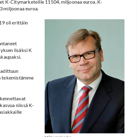
et K-Citymarketeille 11504, miljoonaa euroa, K-
3 miljoonaa euroa.
 oli erittäin
antaneet
yksen lisäksi K
akaupaksi.
adittuun
ea tekemistämme
akennettavat
 kasvua niissä K-
asiakkaille