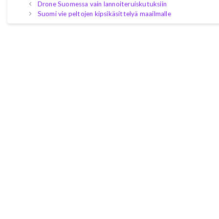
Drone Suomessa vain lannoiteruiskutuksiin
Suomi vie peltojen kipsikäsittelyä maailmalle