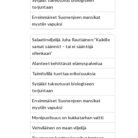
Syrjälät tukeutuvat biologiseen
torjuntaan
Ensimmäiset Suonenjoen mansikat
myytiin vapuksi
Salaatinviljelijä Juha Rautiainen:”Kaikille
samat säännöt – tai ei sääntöjä
ollenkaan”
Alanteet kehittävät elämyspalvelua
Taimityllilä tuottaa erikoisuuksia
Syrjälät tukeutuvat biologiseen
torjuntaan
Ensimmäiset Suonenjoen mansikat
myytiin vapuksi
Monipuolisuus on kukkatarhan valtti
Vehviläinen on maan viljelijä
Peuravaara luottaa kausituotantoon