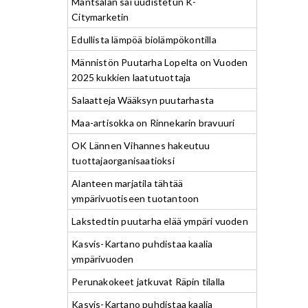
Mäntsälän sai uudistetun K-
Citymarketin
Edullista lämpöä biolämpökontilla
Männistön Puutarha Lopelta on Vuoden
2025 kukkien laatutuottaja
Salaatteja Wääksyn puutarhasta
Maa-artisokka on Rinnekarin bravuuri
OK Lännen Vihannes hakeutuu
tuottajaorganisaatioksi
Alanteen marjatila tähtää
ympärivuotiseen tuotantoon
Lakstedtin puutarha elää ympäri vuoden
Kasvis-Kartano puhdistaa kaalia
ympärivuoden
Perunakokeet jatkuvat Räpin tilalla
Kasvis-Kartano puhdistaa kaalia