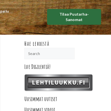
lpailu
Tilaa Puutarha-
Sanomat
Hae lehdistä
Lue Digilehtiä!
Uusimmat uutiset
Uusimmat videot