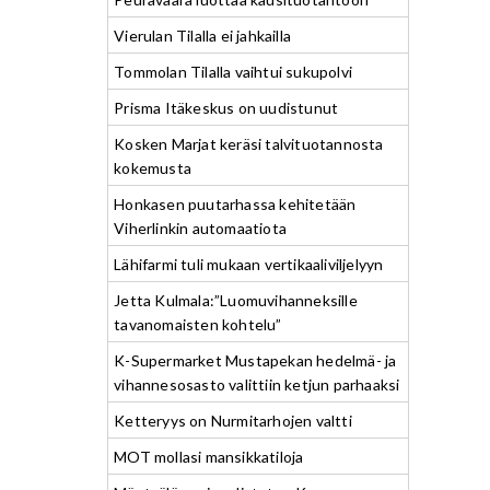
Vierulan Tilalla ei jahkailla
Tommolan Tilalla vaihtui sukupolvi
Prisma Itäkeskus on uudistunut
Kosken Marjat keräsi talvituotannosta
kokemusta
Honkasen puutarhassa kehitetään
Viherlinkin automaatiota
Lähifarmi tuli mukaan vertikaaliviljelyyn
Jetta Kulmala:”Luomuvihanneksille
tavanomaisten kohtelu”
K-Supermarket Mustapekan hedelmä- ja
vihannesosasto valittiin ketjun parhaaksi
Ketteryys on Nurmitarhojen valtti
MOT mollasi mansikkatiloja