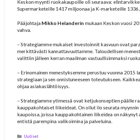
Keskon myynti ruokakaupoille oli seuraava: elintarvikke
Supermarketeille 1417 miljoonaa ja K-marketeille 1336,
Pääjohtaja
Mikko Helanderin
mukaan Keskon vuosi 2019
vahva.
– Strategiamme mukaiset investoinnit kasvuun ovat par
merkittävästi kannattavuuttamme. Taloudellisen menest
valittiin jälleen kerran maailman vastuullisimmaksi ruok
– Erinomainen menestyksemme perustuu vuonna 2015 la
strategiaan ja sen onnistuneeseen toteutukseen. Kaikk
ohjaa asiakaslähtöisyys.
– Strategiamme ytimessä ovat ketjukonseptien päälle r
kauppakohtaiset liikeideat. On ollut ilo seurata myynnin
kaupoissa, joissa kauppakohtainen liikeidea on näkynyt 
entistä parempina valikoimina ja palveluina.
Kategoriat
Uutiset