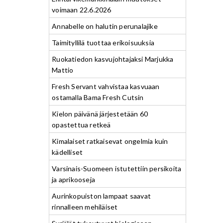
voimaan 22.6.2026
Annabelle on halutin perunalajike
Taimityllilä tuottaa erikoisuuksia
Ruokatiedon kasvujohtajaksi Marjukka
Mattio
Fresh Servant vahvistaa kasvuaan
ostamalla Bama Fresh Cutsin
Kielon päivänä järjestetään 60
opastettua retkeä
Kimalaiset ratkaisevat ongelmia kuin
kädelliset
Varsinais-Suomeen istutettiin persikoita
ja aprikooseja
Aurinkopuiston lampaat saavat
rinnalleen mehiläiset