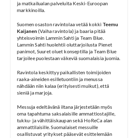
ja matkailualan palveluita Keski-Euroopan
markkinoilla.
Suomen osaston ravintolaa vetää kokki
Teemu
Kaijanen
(Vaiha ravintola) ja baaria pitää
yhteisvoimin Lammin Sahti ja Team Blue.
Lammin Sahti huolehtii oluttarjoilusta Pienet
panimot, Suuret oluet konseptilla ja Team Blue
tarjoilee puolestaan väkeviä suomalaisia juomia.
Ravintola keskittyy paikallisten toimijoiden
raaka-aineiden esilletuontiin ja menussa
nähdään niin kalaa (erityisesti muikut), että
sieniä ja marjoja.
Messuja edeltävänä iltana järjestetään myös
oma tapahtuma saksalaisille ammattiostajille,
tukku- ja vähittäiskaupan sekä HoReCa alan
ammattilaisille. Suomalaiset messuille
osallistuvat yritykset pääsevät esittelemään