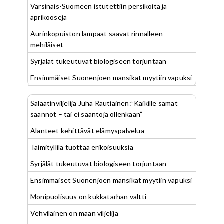
Varsinais-Suomeen istutettiin persikoita ja
aprikooseja
Aurinkopuiston lampaat saavat rinnalleen
mehiläiset
Syrjälät tukeutuvat biologiseen torjuntaan
Ensimmäiset Suonenjoen mansikat myytiin vapuksi
Salaatinviljelijä Juha Rautiainen:”Kaikille samat
säännöt – tai ei sääntöjä ollenkaan”
Alanteet kehittävät elämyspalvelua
Taimityllilä tuottaa erikoisuuksia
Syrjälät tukeutuvat biologiseen torjuntaan
Ensimmäiset Suonenjoen mansikat myytiin vapuksi
Monipuolisuus on kukkatarhan valtti
Vehviläinen on maan viljelijä