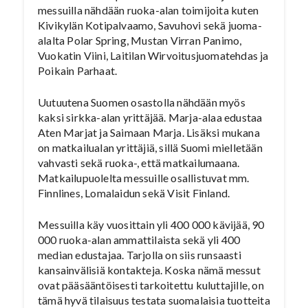
messuilla nähdään ruoka-alan toimijoita kuten
Kivikylän Kotipalvaamo, Savuhovi sekä juoma-
alalta Polar Spring, Mustan Virran Panimo,
Vuokatin Viini, Laitilan Wirvoitusjuomatehdas ja
Poikain Parhaat.
Uutuutena Suomen osastolla nähdään myös
kaksi sirkka-alan yrittäjää. Marja-alaa edustaa
Aten Marjat ja Saimaan Marja. Lisäksi mukana
on matkailualan yrittäjiä, sillä Suomi mielletään
vahvasti sekä ruoka-, että matkailumaana.
Matkailupuolelta messuille osallistuvat mm.
Finnlines, Lomalaidun sekä Visit Finland.
Messuilla käy vuosittain yli 400 000 kävijää, 90
000 ruoka-alan ammattilaista sekä yli 400
median edustajaa. Tarjolla on siis runsaasti
kansainvälisiä kontakteja. Koska nämä messut
ovat pääsääntöisesti tarkoitettu kuluttajille, on
tämä hyvä tilaisuus testata suomalaisia tuotteita