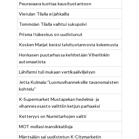
Peuravaara luottaa kausituotantoon
Vierulan Tilalla ei jahkailla
Tommolan Tilalla vaihtui sukupolvi
Prisma Itäkeskus on uudistunut
Kosken Marjat keräsi talvituotannosta kokemusta
Honkasen puutarhassa kehitetään Viherlinkin
automaatiota
Lähifarmi tuli mukaan vertikaaliviljelyyn
Jetta Kulmala:”Luomuvihanneksille tavanomaisten
kohtelu”
K-Supermarket Mustapekan hedelmä- ja
vihannesosasto valittiin ketjun parhaaksi
Ketteryys on Nurmitarhojen valtti
MOT mollasi mansikkatiloja
Mäntsälän sai uudistetun K-Citymarketin