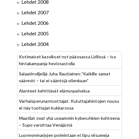
Lehdet 2008
Lehdet 2007
Lehdet 2006
Lehdet 2005
Lehdet 2004
Kotimaiset kasvikset nyt pääosassa Lidlissä – iso
hintakampanja heviosastolla
Salaatinviljelijä Juha Rautiainen:”Kaikille samat
säännöt – tai ei sääntöjä ollenkaan”
Alanteet kehittävät elämyspalvelua
Varhaisperunantuottajat: Kuluttajahintojen nousu
ei näy tuottajan kukkarossa
Maatilat ovat yhä useammin kyberuhkien kohteena
– Supo varoittaa Venäjästä
Luonnonmarjojen poimintaan ei tipu viisumeja