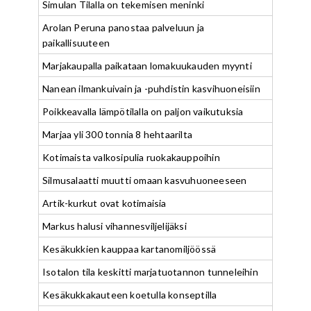
Simulan Tilalla on tekemisen meninki
Arolan Peruna panostaa palveluun ja
paikallisuuteen
Marjakaupalla paikataan lomakuukauden myynti
Nanean ilmankuivain ja -puhdistin kasvihuoneisiin
Poikkeavalla lämpötilalla on paljon vaikutuksia
Marjaa yli 300 tonnia 8 hehtaarilta
Kotimaista valkosipulia ruokakauppoihin
Silmusalaatti muutti omaan kasvuhuoneeseen
Artik-kurkut ovat kotimaisia
Markus halusi vihannesviljelijäksi
Kesäkukkien kauppaa kartanomiljöössä
Isotalon tila keskitti marjatuotannon tunneleihin
Kesäkukkakauteen koetulla konseptilla