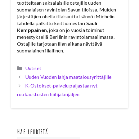
tuotteitaan saksalaisille ostajille uuden
suomalaisen ravintolan Savun tiloissa. Muiden
järjestäjien ohella tilaisuutta isännöi Michelin
tähdellä palkittu keittiömestari
Sauli
Kemppainen
, joka on jo vuosia toiminut
menestyksellä Berliinin ravintolamaailmassa.
Ostajille tarjotaan illan aikana näyttävä
suomalainen illallinen.
Kategoriat
Uutiset
Uuden Vuoden lahja maatalousyrittäjille
K-Ostokset-palvelu paljastaa nyt
ruokaostosten hiilijalanjäljen
Hae lehdistä