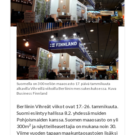
From Finland, Visit Finland, MTK, SLC sekä
Maa- ja Metsätalousministeriö.
Suomella on 300 neliön maaosasto 17. päivä tammikuuta
alkavilla Vihreillä viikoilla Berliinin messukeskuksessa. Kuva
Business Finnland
Berliinin Vihreät viikot ovat 17.-26. tammikuuta.
Suomi esiintyy hallissa 8.2. yhdessä muiden
Pohjoismaiden kanssa. Suomen maaosasto on yli
2
300m
ja näytteilleasettajia on mukana noin 30.
Viime vuoden tapaan maakuntaosastojen lisäksi