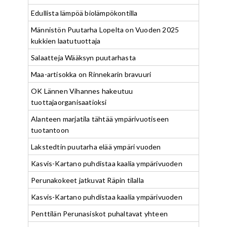
Edullista lämpöä biolämpökontilla
Männistön Puutarha Lopelta on Vuoden 2025
kukkien laatutuottaja
Salaatteja Wääksyn puutarhasta
Maa-artisokka on Rinnekarin bravuuri
OK Lännen Vihannes hakeutuu
tuottajaorganisaatioksi
Alanteen marjatila tähtää ympärivuotiseen
tuotantoon
Lakstedtin puutarha elää ympäri vuoden
Kasvis-Kartano puhdistaa kaalia ympärivuoden
Perunakokeet jatkuvat Räpin tilalla
Kasvis-Kartano puhdistaa kaalia ympärivuoden
Penttilän Perunasiskot puhaltavat yhteen