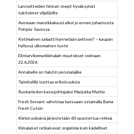
Lannoitteiden hinnat: mepit hyväksyivät
tukitoimet viljelijöille
Avomaan mansikkakausi alkoi jo ennen juhannusta
Pohjois-Savossa
Kotimainen salaatti kynnetään peltoon? – kaupan
hyllyssä ulkomainen tuote
Elintarvikemarkkinalain muutokset voimaan
22.6.2026
Annabelle on halutin perunalajike
Taimityllilä tuottaa erikoisuuksia
Ruokatiedon kasvujohtajaksi Marjukka Mattio
Fresh Servant vahvistaa kasvuaan ostamalla Bama
Fresh Cutsin
Kielon päivänä järjestetään 60 opastettua retkeä
Kimalaiset ratkaisevat ongelmia kuin kädelliset