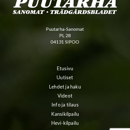
Puutarha-Sanomat
PL 28
04131 SIPOO
Etusivu
Uutiset
Lehdet ja haku
Videot
Info ja tilaus
Kansikilpailu
Hevi-kilpailu