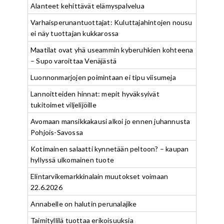
Alanteet kehittävät elämyspalvelua
Varhaisperunantuottajat: Kuluttajahintojen nousu
ei näy tuottajan kukkarossa
Maatilat ovat yhä useammin kyberuhkien kohteena
– Supo varoittaa Venäjästä
Luonnonmarjojen poimintaan ei tipu viisumeja
Lannoitteiden hinnat: mepit hyväksyivät
tukitoimet viljelijöille
Avomaan mansikkakausi alkoi jo ennen juhannusta
Pohjois-Savossa
Kotimainen salaatti kynnetään peltoon? – kaupan
hyllyssä ulkomainen tuote
Elintarvikemarkkinalain muutokset voimaan
22.6.2026
Annabelle on halutin perunalajike
Taimityllilä tuottaa erikoisuuksia