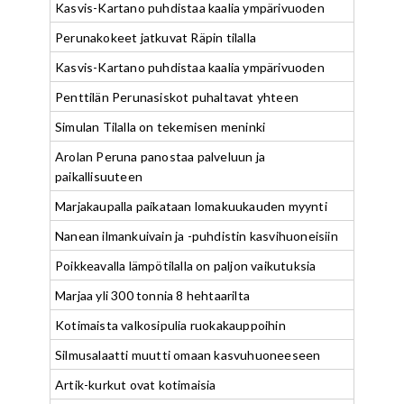
Kasvis-Kartano puhdistaa kaalia ympärivuoden
Perunakokeet jatkuvat Räpin tilalla
Kasvis-Kartano puhdistaa kaalia ympärivuoden
Penttilän Perunasiskot puhaltavat yhteen
Simulan Tilalla on tekemisen meninki
Arolan Peruna panostaa palveluun ja
paikallisuuteen
Marjakaupalla paikataan lomakuukauden myynti
Nanean ilmankuivain ja -puhdistin kasvihuoneisiin
Poikkeavalla lämpötilalla on paljon vaikutuksia
Marjaa yli 300 tonnia 8 hehtaarilta
Kotimaista valkosipulia ruokakauppoihin
Silmusalaatti muutti omaan kasvuhuoneeseen
Artik-kurkut ovat kotimaisia