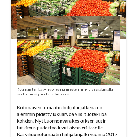
prosenttia.
Kotimaisten kasvihuonevihannesten hiili- ja vesijalanjälki
ovat pienentyneet merkittävästi.
Kotimaisen tomaatin hiilijalanjälkenä on
aiemmin pidetty lukuarvoa viisi tuotekiloa
kohden. Nyt Luonnonvarakeskuksen uusin
tutkimus pudottaa luvut aivan eri tasolle.
Kasvihuonetomaatin hiilijalanjälki vuonna 2017