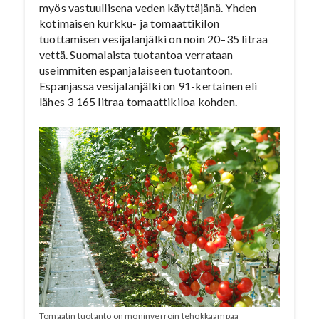
myös vastuullisena veden käyttäjänä. Yhden
kotimaisen kurkku- ja tomaattikilon
tuottamisen vesijalanjälki on noin 20–35 litraa
vettä. Suomalaista tuotantoa verrataan
useimmiten espanjalaiseen tuotantoon.
Espanjassa vesijalanjälki on 91-kertainen eli
lähes 3 165 litraa tomaattikiloa kohden.
Tomaatin tuotanto on moninverroin tehokkaampaa