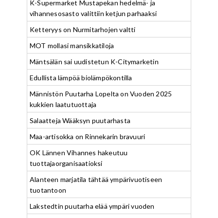
K-Supermarket Mustapekan hedelmä- ja
vihannesosasto valittiin ketjun parhaaksi
Ketteryys on Nurmitarhojen valtti
MOT mollasi mansikkatiloja
Mäntsälän sai uudistetun K-Citymarketin
Edullista lämpöä biolämpökontilla
Männistön Puutarha Lopelta on Vuoden 2025
kukkien laatutuottaja
Salaatteja Wääksyn puutarhasta
Maa-artisokka on Rinnekarin bravuuri
OK Lännen Vihannes hakeutuu
tuottajaorganisaatioksi
Alanteen marjatila tähtää ympärivuotiseen
tuotantoon
Lakstedtin puutarha elää ympäri vuoden