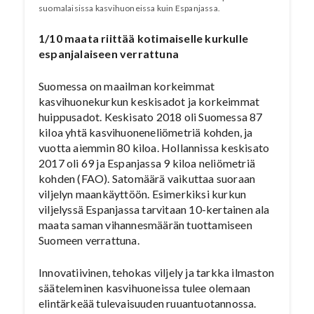
suomalaisissa kasvihuoneissa kuin Espanjassa.
1/10 maata riittää kotimaiselle kurkulle
espanjalaiseen verrattuna
Suomessa on maailman korkeimmat
kasvihuonekurkun keskisadot ja korkeimmat
huippusadot. Keskisato 2018 oli Suomessa 87
kiloa yhtä kasvihuoneneliömetriä kohden, ja
vuotta aiemmin 80 kiloa. Hollannissa keskisato
2017 oli 69 ja Espanjassa 9 kiloa neliömetriä
kohden (FAO). Satomäärä vaikuttaa suoraan
viljelyn maankäyttöön. Esimerkiksi kurkun
viljelyssä Espanjassa tarvitaan 10-kertainen ala
maata saman vihannesmäärän tuottamiseen
Suomeen verrattuna.
Innovatiivinen, tehokas viljely ja tarkka ilmaston
sääteleminen kasvihuoneissa tulee olemaan
elintärkeää tulevaisuuden ruuantuotannossa.