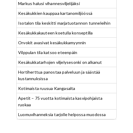
Markus halusi vihannesviljelijäksi
Kesäkukkien kauppaa kartanomiljöössä
Isotalon tila keskitti marjatuotannon tunneleihin
Kesäkukkakauteen koetulla konseptilla
Orvokit avasivat kesäkukkamyynnin
Vilppulan tila katsoo eteenpäin
Kesäkukkatarhojen viljelysesonki on alkanut
Hortiherttua panostaa palveluun ja säästää
kustannuksissa
Kotimaista ruusua Kangasalta
Apetit – 75 vuotta kotimaista kasvipohjaista
ruokaa
Luomuvihanneksia tarjolle helpossa muodossa