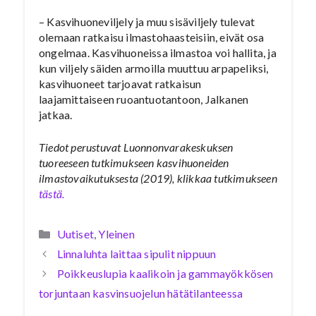
– Kasvihuoneviljely ja muu sisäviljely tulevat
olemaan ratkaisu ilmastohaasteisiin, eivät osa
ongelmaa. Kasvihuoneissa ilmastoa voi hallita, ja
kun viljely säiden armoilla muuttuu arpapeliksi,
kasvihuoneet tarjoavat ratkaisun
laajamittaiseen ruoantuotantoon, Jalkanen
jatkaa.
Tiedot perustuvat Luonnonvarakeskuksen
tuoreeseen tutkimukseen kasvihuoneiden
ilmastovaikutuksesta (2019), klikkaa tutkimukseen
tästä.
Kategoriat
Uutiset
,
Yleinen
Linnaluhta laittaa sipulit nippuun
Poikkeuslupia kaalikoin ja gammayökkösen
torjuntaan kasvinsuojelun hätätilanteessa