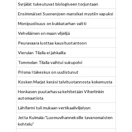
Syrjälät tukeutuvat biologiseen torjuntaan
Ensimmäiset Suonenjoen mansikat myytiin vapuksi
Monipuolisuus on kukkatarhan valtti
Vehviläinen on maan viljelijä
Peuravaara luottaa kausituotantoon
Vierulan Tilalla ei jahkailla
Tommolan Tilalla vaihtui sukupolvi
Prisma Itäkeskus on uudistunut
Kosken Marjat keräsi talvituotannosta kokemusta
Honkasen puutarhassa kehitetään Viherlinkin
automaatiota
Lähifarmi tuli mukaan vertikaaliviljelyyn
Jetta Kulmala:”Luomuvihanneksille tavanomaisten
kohtelu”