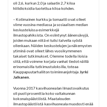
oli 2,6, kurkun 2,0 ja salaatin 2,7 kiloa
hiilidioksidia tuotettua kiloa kohden.
– Kotimainen kurkku ja tomaatti ovat olleet
viime vuosina mediassa ja sosiaalisen median
keskusteluissa esimerkkejä
ilmastopahiksista. On esiintynyt äänensävyjä,
joiden mukaan niitä ei tulisi talvella syödä
ollenkaan. Näiden keskustelujen ja näkemysten
ytiminä ovat olleet lähes vuosikymmenen
takaiset tutkimukset. Olemme todella iloisia
siitä, että voimme korjata vanhat tiedot näillä
erinomaisilla tutkimustuloksilla, toteaa
Kauppapuutarhaliiton toiminnanjohtaja
Jyrki
Jalkanen
.
Vuonna 2017 kasvihuonealan ilmastovaikutus
oli puoli prosenttia koko valtakunnan
kokonaispäästöistä. Maatalouden
ilmastopäästöistä kasvihuoneala muodosti enää