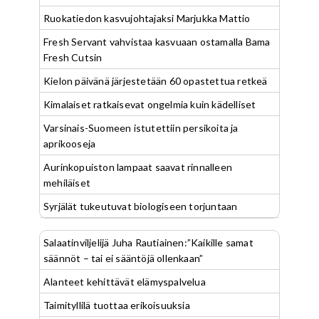
Ruokatiedon kasvujohtajaksi Marjukka Mattio
Fresh Servant vahvistaa kasvuaan ostamalla Bama
Fresh Cutsin
Kielon päivänä järjestetään 60 opastettua retkeä
Kimalaiset ratkaisevat ongelmia kuin kädelliset
Varsinais-Suomeen istutettiin persikoita ja
aprikooseja
Aurinkopuiston lampaat saavat rinnalleen
mehiläiset
Syrjälät tukeutuvat biologiseen torjuntaan
Salaatinviljelijä Juha Rautiainen:”Kaikille samat
säännöt – tai ei sääntöjä ollenkaan”
Alanteet kehittävät elämyspalvelua
Taimityllilä tuottaa erikoisuuksia