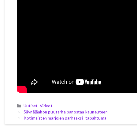
Kategoriat
Uutiset
,
Videot
Säynäjäahon puutarha panostaa kauneuteen
Kotimaisten marjojen parhaaksi -tapahtuma