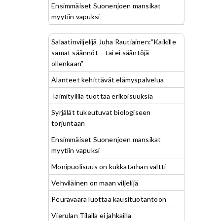
Ensimmäiset Suonenjoen mansikat
myytiin vapuksi
Salaatinviljelijä Juha Rautiainen:”Kaikille
samat säännöt – tai ei sääntöjä
ollenkaan”
Alanteet kehittävät elämyspalvelua
Taimityllilä tuottaa erikoisuuksia
Syrjälät tukeutuvat biologiseen
torjuntaan
Ensimmäiset Suonenjoen mansikat
myytiin vapuksi
Monipuolisuus on kukkatarhan valtti
Vehviläinen on maan viljelijä
Peuravaara luottaa kausituotantoon
Vierulan Tilalla ei jahkailla