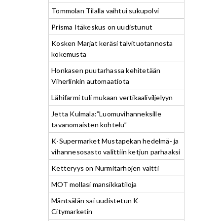
Tommolan Tilalla vaihtui sukupolvi
Prisma Itäkeskus on uudistunut
Kosken Marjat keräsi talvituotannosta
kokemusta
Honkasen puutarhassa kehitetään
Viherlinkin automaatiota
Lähifarmi tuli mukaan vertikaaliviljelyyn
Jetta Kulmala:”Luomuvihanneksille
tavanomaisten kohtelu”
K-Supermarket Mustapekan hedelmä- ja
vihannesosasto valittiin ketjun parhaaksi
Ketteryys on Nurmitarhojen valtti
MOT mollasi mansikkatiloja
Mäntsälän sai uudistetun K-
Citymarketin