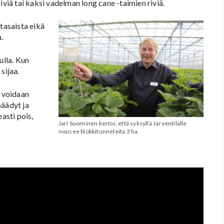
iviä tai kaksi vadelman long cane -taimien riviä.
tasaista eikä
.
lla. Kun
sijaa.
a voidaan
päädyt ja
asti pois,
Jari Suominen kertoi, että syksyllä Jarventilalle
nousee blokkitunneleita 3 ha.