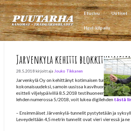
Siirry
sisältöön
Etusivu
Uutiset
Hevi-kilpailu
Jarvenkyla kehitti blokkitunnel
28.5.2018
kirjoittaja
Jouko Tikkanen
Jarvenkylä Oy on kehittänyt kotimaisen tunneliratkaisun
kokonaisuudeksi, samoin uusissa kasvihuoneissakin on si
esitteli viljelypäivillä 8.5.2018 testihuoneen rakentamist
lehden numerossa 5/2018, voit lukea digilehden
tästä li
– Ensimmäiset Järvenkylä-tunnelit pystytetään ja syksyllä
Leveydeltään 4,5 metrin tunnelit ovat vieri vieressä ja n