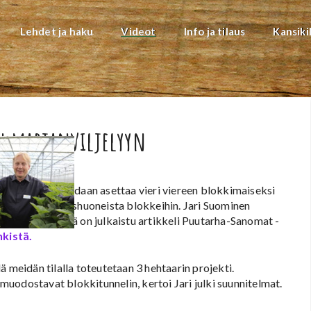
Lehdet ja haku
Videot
Info ja tilaus
Kansiki
in marjanviljelyyn
. Tunneleita voidaan asettaa vieri viereen blokkimaiseksi
irrytty yksittäishuoneista blokkeihin. Jari Suominen
a. Viljelypäivistä on julkaistu artikkeli Puutarha-Sanomat -
nkistä.
 meidän tilalla toteutetaan 3 hehtaarin projekti.
e muodostavat blokkitunnelin, kertoi Jari julki suunnitelmat.