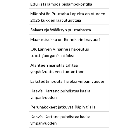
Edullista lämpöä biolämpökontilla
Männistön Puutarha Lopelta on Vuoden
2025 kukkien laatutuottaja
Salaatteja Wääksyn puutarhasta
Maa-artisokka on Rinnekarin bravuuri
OK Lännen Vihannes hakeutuu
tuottajaorganisaatioksi
Alanteen marjatila tähtää
ympärivuotiseen tuotantoon
Lakstedtin puutarha elää ympäri vuoden
Kasvis-Kartano puhdistaa kaalia
ympärivuoden
Perunakokeet jatkuvat Räpin tilalla
Kasvis-Kartano puhdistaa kaalia
ympärivuoden