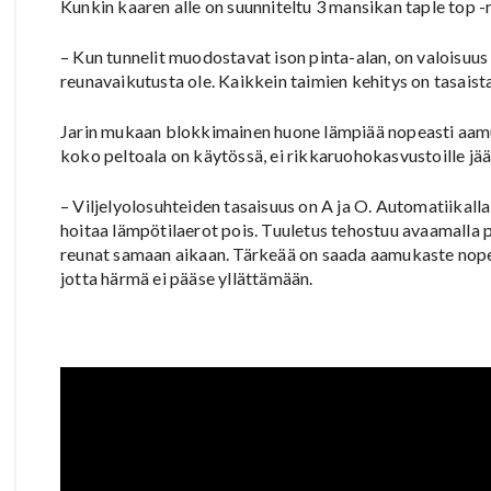
Kunkin kaaren alle on suunniteltu 3 mansikan taple top -r
– Kun tunnelit muodostavat ison pinta-alan, on valoisuus 
reunavaikutusta ole. Kaikkein taimien kehitys on tasaista
Jarin mukaan blokkimainen huone lämpiää nopeasti aamu
koko peltoala on käytössä, ei rikkaruohokasvustoille jää 
– Viljelyolosuhteiden tasaisuus on A ja O. Automatiikall
hoitaa lämpötilaerot pois. Tuuletus tehostuu avaamalla 
reunat samaan aikaan. Tärkeää on saada aamukaste nope
jotta härmä ei pääse yllättämään.