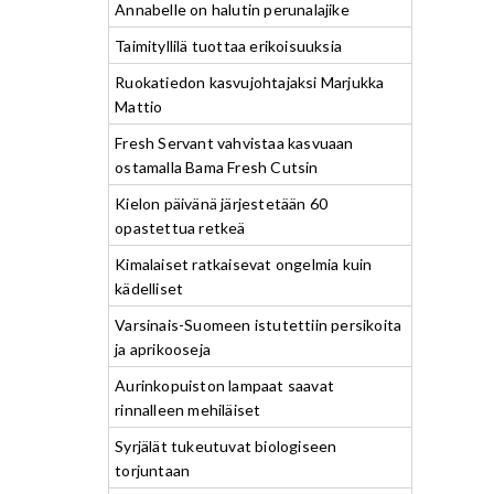
Annabelle on halutin perunalajike
Taimityllilä tuottaa erikoisuuksia
Ruokatiedon kasvujohtajaksi Marjukka
Mattio
Fresh Servant vahvistaa kasvuaan
ostamalla Bama Fresh Cutsin
Kielon päivänä järjestetään 60
opastettua retkeä
Kimalaiset ratkaisevat ongelmia kuin
kädelliset
Varsinais-Suomeen istutettiin persikoita
ja aprikooseja
Aurinkopuiston lampaat saavat
rinnalleen mehiläiset
Syrjälät tukeutuvat biologiseen
torjuntaan