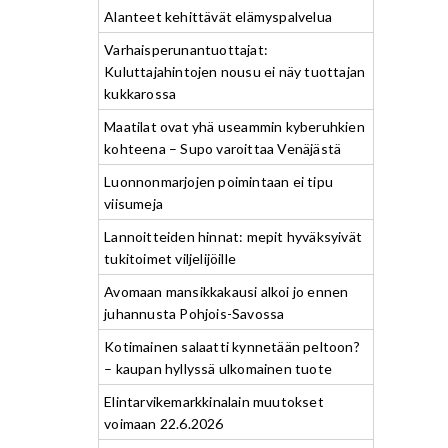
Alanteet kehittävät elämyspalvelua
Varhaisperunantuottajat:
Kuluttajahintojen nousu ei näy tuottajan
kukkarossa
Maatilat ovat yhä useammin kyberuhkien
kohteena – Supo varoittaa Venäjästä
Luonnonmarjojen poimintaan ei tipu
viisumeja
Lannoitteiden hinnat: mepit hyväksyivät
tukitoimet viljelijöille
Avomaan mansikkakausi alkoi jo ennen
juhannusta Pohjois-Savossa
Kotimainen salaatti kynnetään peltoon?
– kaupan hyllyssä ulkomainen tuote
Elintarvikemarkkinalain muutokset
voimaan 22.6.2026