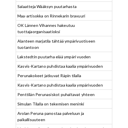
Salaatteja Wääksyn puutarhasta
Maa-artisokka on Rinnekarin bravuuri
OK Lännen Vihannes hakeutuu
tuottajaorganisaatioksi
Alanteen marjatila tähtää ympärivuotiseen
tuotantoon
Lakstedtin puutarha elää ympäri vuoden
Kasvis-Kartano puhdistaa kaalia ympärivuoden
Perunakokeet jatkuvat Räpin tilalla
Kasvis-Kartano puhdistaa kaalia ympärivuoden
Penttilän Perunasiskot puhaltavat yhteen
Simulan Tilalla on tekemisen meninki
Arolan Peruna panostaa palveluun ja
paikallisuuteen