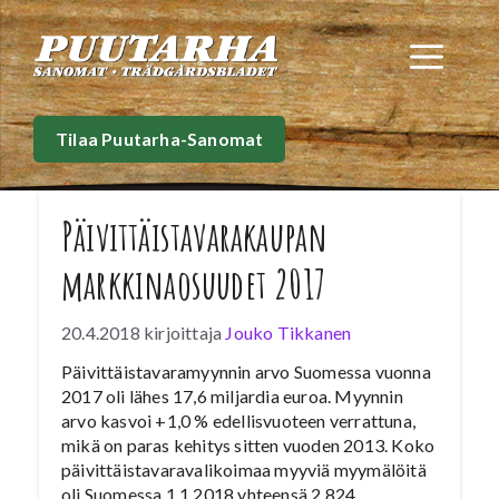
Siirry
sisältöön
Val
Tilaa Puutarha-Sanomat
Päivittäistavarakaupan
markkinaosuudet 2017
20.4.2018
kirjoittaja
Jouko Tikkanen
Päivittäistavaramyynnin arvo Suomessa vuonna
2017 oli lähes 17,6 miljardia euroa. Myynnin
arvo kasvoi +1,0 % edellisvuoteen verrattuna,
mikä on paras kehitys sitten vuoden 2013. Koko
päivittäistavaravalikoimaa myyviä myymälöitä
oli Suomessa 1.1.2018 yhteensä 2 824