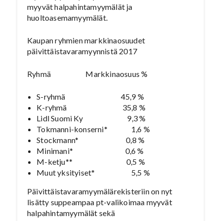
myyvät halpahintamyymälät ja
huoltoasemamyymälät.
Kaupan ryhmien markkinaosuudet
päivittäistavaramyynnistä 2017
Ryhmä Markkinaosuus %
S-ryhmä 45,9 %
K-ryhmä 35,8 %
Lidl Suomi Ky 9,3 %
Tokmanni-konserni* 1,6 %
Stockmann* 0,8 %
Minimani* 0,6 %
M-ketju** 0,5 %
Muut yksityiset* 5,5 %
Päivittäistavaramyymälärekisteriin on nyt
lisätty suppeampaa pt-valikoimaa myyvät
halpahintamyymälät sekä