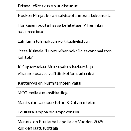
Prisma Itäkeskus on uudistunut
Kosken Marjat keräsi talvituotannosta kokemusta
Honkasen puutarhassa kehitetään Viherlinkin
automaatiota
Lähifarmi tuli mukaan vertikaaliviljelyyn
Jetta Kulmala:”Luomuvihanneksille tavanomaisten
kohtelu”
K-Supermarket Mustapekan hedelmä- ja
vihannesosasto valittiin ketjun parhaaksi
Ketteryys on Nurmitarhojen valtti
MOT mollasi mansikkatiloja
Mäntsälän sai uudistetun K-Citymarketin
Edullista lämpöä biolämpökontilla
Männistön Puutarha Lopelta on Vuoden 2025
kukkien laatutuottaja