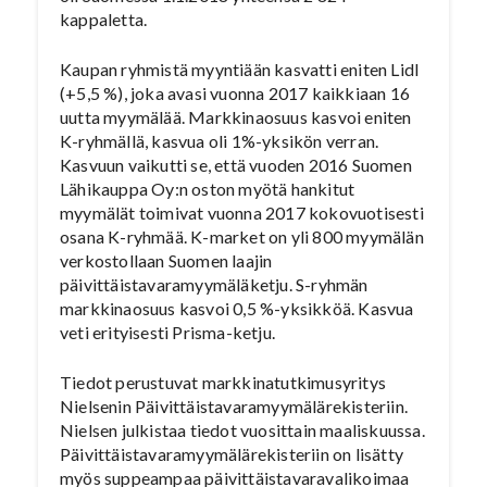
kappaletta.
Kaupan ryhmistä myyntiään kasvatti eniten Lidl
(+5,5 %), joka avasi vuonna 2017 kaikkiaan 16
uutta myymälää. Markkinaosuus kasvoi eniten
K-ryhmällä, kasvua oli 1%-yksikön verran.
Kasvuun vaikutti se, että vuoden 2016 Suomen
Lähikauppa Oy:n oston myötä hankitut
myymälät toimivat vuonna 2017 kokovuotisesti
osana K-ryhmää. K-market on yli 800 myymälän
verkostollaan Suomen laajin
päivittäistavaramyymäläketju. S-ryhmän
markkinaosuus kasvoi 0,5 %-yksikköä. Kasvua
veti erityisesti Prisma-ketju.
Tiedot perustuvat markkinatutkimusyritys
Nielsenin Päivittäistavaramyymälärekisteriin.
Nielsen julkistaa tiedot vuosittain maaliskuussa.
Päivittäistavaramyymälärekisteriin on lisätty
myös suppeampaa päivittäistavaravalikoimaa