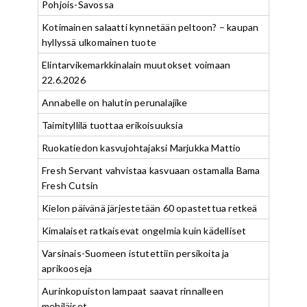
Pohjois-Savossa
Kotimainen salaatti kynnetään peltoon? – kaupan
hyllyssä ulkomainen tuote
Elintarvikemarkkinalain muutokset voimaan
22.6.2026
Annabelle on halutin perunalajike
Taimityllilä tuottaa erikoisuuksia
Ruokatiedon kasvujohtajaksi Marjukka Mattio
Fresh Servant vahvistaa kasvuaan ostamalla Bama
Fresh Cutsin
Kielon päivänä järjestetään 60 opastettua retkeä
Kimalaiset ratkaisevat ongelmia kuin kädelliset
Varsinais-Suomeen istutettiin persikoita ja
aprikooseja
Aurinkopuiston lampaat saavat rinnalleen
mehiläiset