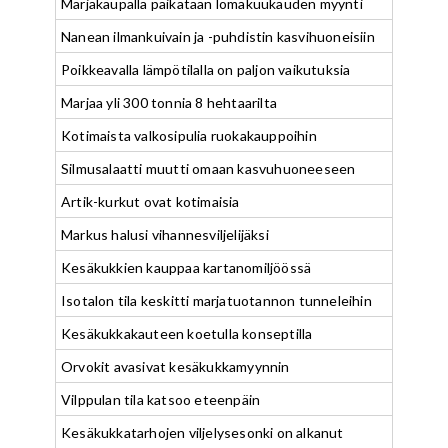
Marjakaupalla paikataan lomakuukauden myynti
Nanean ilmankuivain ja -puhdistin kasvihuoneisiin
Poikkeavalla lämpötilalla on paljon vaikutuksia
Marjaa yli 300 tonnia 8 hehtaarilta
Kotimaista valkosipulia ruokakauppoihin
Silmusalaatti muutti omaan kasvuhuoneeseen
Artik-kurkut ovat kotimaisia
Markus halusi vihannesviljelijäksi
Kesäkukkien kauppaa kartanomiljöössä
Isotalon tila keskitti marjatuotannon tunneleihin
Kesäkukkakauteen koetulla konseptilla
Orvokit avasivat kesäkukkamyynnin
Vilppulan tila katsoo eteenpäin
Kesäkukkatarhojen viljelysesonki on alkanut