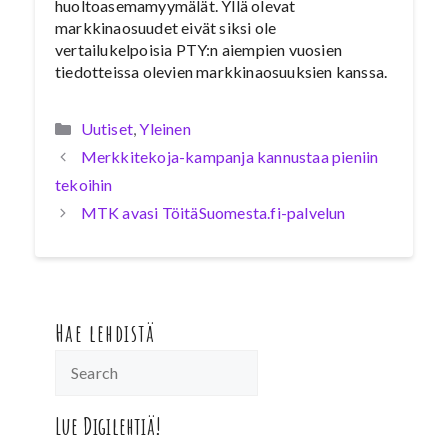
huoltoasemamyymälät. Yllä olevat
markkinaosuudet eivät siksi ole
vertailukelpoisia PTY:n aiempien vuosien
tiedotteissa olevien markkinaosuuksien kanssa.
Kategoriat
Uutiset
,
Yleinen
Merkkitekoja-kampanja kannustaa pieniin
tekoihin
MTK avasi TöitäSuomesta.fi-palvelun
Hae lehdistä
Lue Digilehtiä!