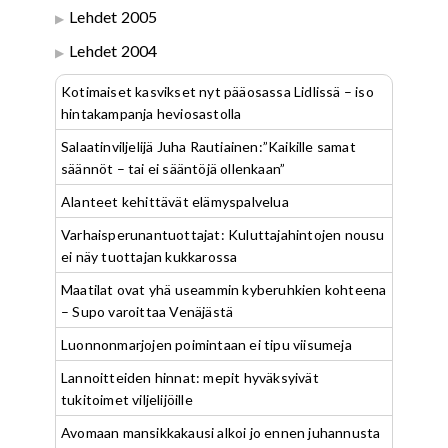
Lehdet 2005
Lehdet 2004
Kotimaiset kasvikset nyt pääosassa Lidlissä – iso
hintakampanja heviosastolla
Salaatinviljelijä Juha Rautiainen:”Kaikille samat
säännöt – tai ei sääntöjä ollenkaan”
Alanteet kehittävät elämyspalvelua
Varhaisperunantuottajat: Kuluttajahintojen nousu
ei näy tuottajan kukkarossa
Maatilat ovat yhä useammin kyberuhkien kohteena
– Supo varoittaa Venäjästä
Luonnonmarjojen poimintaan ei tipu viisumeja
Lannoitteiden hinnat: mepit hyväksyivät
tukitoimet viljelijöille
Avomaan mansikkakausi alkoi jo ennen juhannusta