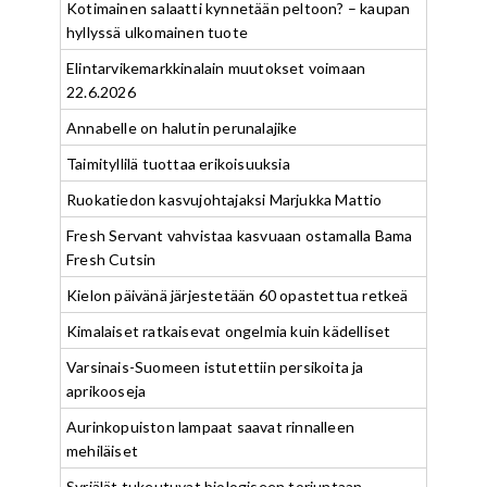
Kotimainen salaatti kynnetään peltoon? – kaupan
hyllyssä ulkomainen tuote
Elintarvikemarkkinalain muutokset voimaan
22.6.2026
Annabelle on halutin perunalajike
Taimityllilä tuottaa erikoisuuksia
Ruokatiedon kasvujohtajaksi Marjukka Mattio
Fresh Servant vahvistaa kasvuaan ostamalla Bama
Fresh Cutsin
Kielon päivänä järjestetään 60 opastettua retkeä
Kimalaiset ratkaisevat ongelmia kuin kädelliset
Varsinais-Suomeen istutettiin persikoita ja
aprikooseja
Aurinkopuiston lampaat saavat rinnalleen
mehiläiset
Syrjälät tukeutuvat biologiseen torjuntaan