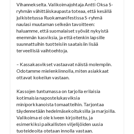
Vihannekselta. Valikoimajohtaja Antti Oksa S-
ryhmän vähittäiskaupasta toteaa, että kesällä
julkistetussa Ruokamanifestissa S-ryhmä
naulasi muutaman selkeän tavoitteen:
haluamme, että suomalaiset syövät nykyistä
enemmän kasviksia, ja että etenkin lapsille
suunnattuihin tuotteisiin saataisiin lisää
terveellisiä vaihtoehtoja.
– Kassakasvikset vastaavat näistä molempiin.
Odotamme mielenkiinnolla, miten asiakkaat
ottavat kokeilun vastaan.
Kassojen tuntumassa on tarjolla erilaisia
kotimaisia napostelukasviksia
miniporkkanoista tomaatteihin. Tarjontaa
täydennetään hedelmäsekoituksilla ja marjoilla.
Valikoima ei ole kiveen kirjoitettu, ja
esimerkiksi paikallisten viljelijöiden uusia
tuoteideoita otetaan innolla vastaan.