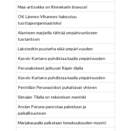
Maa-artisokka on Rinnekarin bravuuri
OK Lännen Vihannes hakeutuu
tuottajaorganisaatioksi
Alanteen marjatila tähtää ympärivuotiseen
tuotantoon
Lakstedtin puutarha elää ympäri vuoden
Kasvis-Kartano puhdistaa kaalia ympärivuoden
Perunakokeet jatkuvat Räpin tilalla
Kasvis-Kartano puhdistaa kaalia ympärivuoden
Penttilän Perunasiskot puhaltavat yhteen
Simulan Tilalla on tekemisen meninki
Arolan Peruna panostaa palveluun ja
paikallisuuteen
Marjakaupalla paikataan lomakuukauden myynti