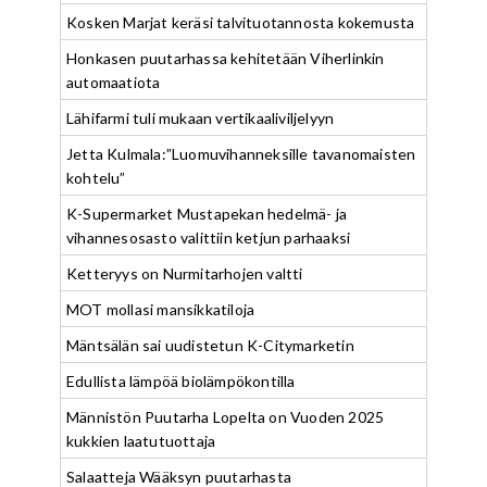
Kosken Marjat keräsi talvituotannosta kokemusta
Honkasen puutarhassa kehitetään Viherlinkin
automaatiota
Lähifarmi tuli mukaan vertikaaliviljelyyn
Jetta Kulmala:”Luomuvihanneksille tavanomaisten
kohtelu”
K-Supermarket Mustapekan hedelmä- ja
vihannesosasto valittiin ketjun parhaaksi
Ketteryys on Nurmitarhojen valtti
MOT mollasi mansikkatiloja
Mäntsälän sai uudistetun K-Citymarketin
Edullista lämpöä biolämpökontilla
Männistön Puutarha Lopelta on Vuoden 2025
kukkien laatutuottaja
Salaatteja Wääksyn puutarhasta