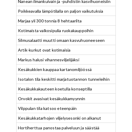
Nanean ilmankuivain ja -puhdistin kasvihuoneisiin
Poikkeavalla lämpötilalla on paljon vaikutuksia
Marjaa yli 300 tonnia 8 hehtaarilta
Kotimaista valkosipulia ruokakauppoihin
Silmusalaatti muutti omaan kasvuhuoneeseen
Artik-kurkut ovat kotimaisia
Markus halusi vihannesviljelijäksi
Kesäkukkien kauppaa kartanomiljöössä
Isotalon tila keskitti marjatuotannon tunneleihin
Kesäkukkakauteen koetulla konseptilla
Orvokit avasivat kesäkukkamyynnin
Vilppulan tila katsoo eteenpäin
Kesäkukkatarhojen viljelysesonki on alkanut
Hortiherttua panostaa palveluun ja säästää