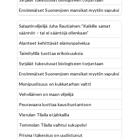
Ensimmäiset Suonenjoen mansikat myytiin vapuksi
Salaatinviljelijä Juha Rautiainen:”Kaikille samat
säännöt – tai ei sääntöjä ollenkaan”
Alanteet kehittävät elämyspalvelua
Taimityllilä tuottaa erikoisuuksia
Syrjälät tukeutuvat biologiseen torjuntaan
Ensimmäiset Suonenjoen mansikat myytiin vapuksi
Monipuolisuus on kukkatarhan valtti
Vehviläinen on maan viljelijä
Peuravaara luottaa kausituotantoon
Vierulan Tilalla ei jahkailla
Tommolan Tilalla vaihtui sukupolvi
Prisma Itäkeskus on uudistunut