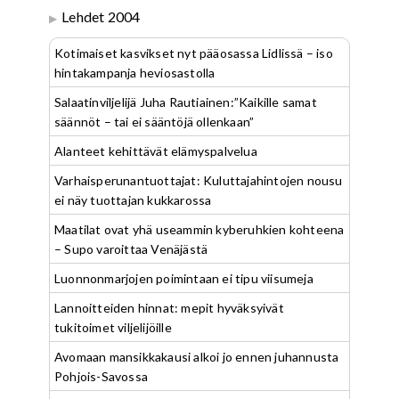
Lehdet 2004
Kotimaiset kasvikset nyt pääosassa Lidlissä – iso
hintakampanja heviosastolla
Salaatinviljelijä Juha Rautiainen:”Kaikille samat
säännöt – tai ei sääntöjä ollenkaan”
Alanteet kehittävät elämyspalvelua
Varhaisperunantuottajat: Kuluttajahintojen nousu
ei näy tuottajan kukkarossa
Maatilat ovat yhä useammin kyberuhkien kohteena
– Supo varoittaa Venäjästä
Luonnonmarjojen poimintaan ei tipu viisumeja
Lannoitteiden hinnat: mepit hyväksyivät
tukitoimet viljelijöille
Avomaan mansikkakausi alkoi jo ennen juhannusta
Pohjois-Savossa