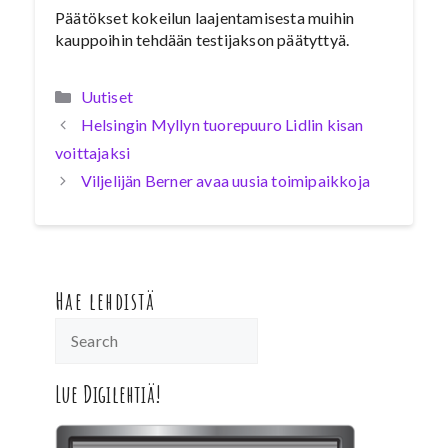
Päätökset kokeilun laajentamisesta muihin
kauppoihin tehdään testijakson päätyttyä.
Kategoriat
Uutiset
Helsingin Myllyn tuorepuuro Lidlin kisan
voittajaksi
Viljelijän Berner avaa uusia toimipaikkoja
Hae lehdistä
Lue Digilehtiä!