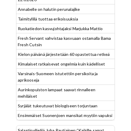
Annabelle on halutin perunalajike
Taimityllilä tuottaa erikoisuuksia
Ruokatiedon kasvujohtajaksi Marjukka Mattio
Fresh Servant vahvistaa kasvuaan ostamalla Bama
Fresh Cutsin
Kielon päivänä järjestetään 60 opastettua retkeä
Kimalaiset ratkaisevat ongelmia kuin kädelliset
Varsinais-Suomeen istutettiin persikoita ja
aprikooseja
Aurinkopuiston lampaat saavat rinnalleen
mehiläiset
Syrjälät tukeutuvat biologiseen torjuntaan
Ensimmäiset Suonenjoen mansikat myytiin vapuksi
Salaatinviljelijä Juha Rautiainen:”Kaikille samat