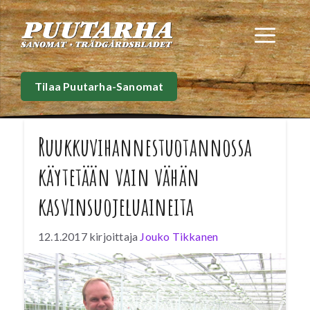
Siirry
sisältöön
Val
Tilaa Puutarha-Sanomat
Ruukkuvihannestuotannossa
käytetään vain vähän
kasvinsuojeluaineita
12.1.2017
kirjoittaja
Jouko Tikkanen
Turvallisuus- ja kemikaaliviraston (Tukes)
valvontahavaintojen perusteella kasvihuoneiden
salaatti- ja yrttiviljelyssä käytetään vain vähän
kasvinsuojeluaineita. Lisäksi viljelmillä