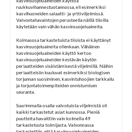
kasvinsuojeluaineiden käyttöä
ruukkuvihannestuotannossa, eli esimerkiksi
kasvihuoneiden salaatti- ja yrttiviljelmissä.
Valvontahavaintojen perusteella näillä tiloilla
käytetään vain vähän kasvinsuojeluaineita.
Kolmasosa tarkastetuista tiloista ei käyttänyt
kasvinsuojeluaineita ollenkaan. Vähäinen
kasvinsuojeluaineiden käyttö kertoo
kasvinsuojeluaineiden kestävän käytön
periaatteiden sisäistämisestä viljelmillä. Näihin
periaatteisiin kuuluvat esimerkiksi biologisen
torjunnan suosiminen, kasvintuhoojien tarkkailu
ja torjuntatoimenpiteiden onnistumisen
seuranta.
Suurimmalla osalla valvotuista viljelmistä oli
kaikki tarkastetut asiat kunnossa. Pieniä
puutteita havaittiin vain kolmella 49
tarkastetusta toimijasta. Valvonnassa
tarkastettiin, että kasvinsuojeluaineiden