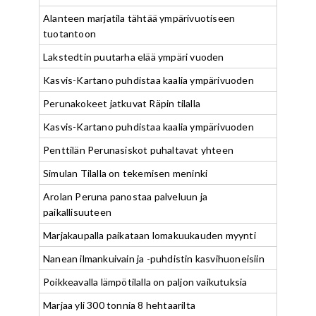
Alanteen marjatila tähtää ympärivuotiseen
tuotantoon
Lakstedtin puutarha elää ympäri vuoden
Kasvis-Kartano puhdistaa kaalia ympärivuoden
Perunakokeet jatkuvat Räpin tilalla
Kasvis-Kartano puhdistaa kaalia ympärivuoden
Penttilän Perunasiskot puhaltavat yhteen
Simulan Tilalla on tekemisen meninki
Arolan Peruna panostaa palveluun ja
paikallisuuteen
Marjakaupalla paikataan lomakuukauden myynti
Nanean ilmankuivain ja -puhdistin kasvihuoneisiin
Poikkeavalla lämpötilalla on paljon vaikutuksia
Marjaa yli 300 tonnia 8 hehtaarilta