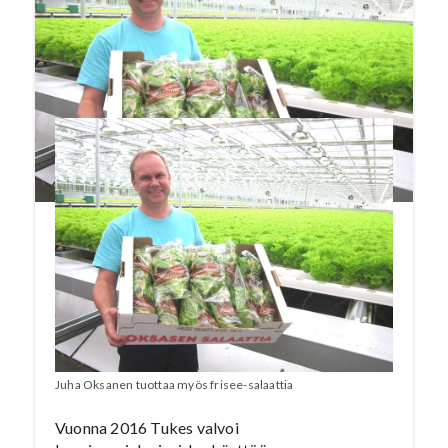
noudatetaan valvonnassa tarkasteltuja
kasvinsuojeluaineiden kestävän käytön
periaatteita. Valvonta tehtiin noin
viidellekymmenelle salaatti- ja yrttiviljelmälle.
Juha Oksanen tuottaa myös frisee-salaattia
Vuonna 2016 Tukes valvoi