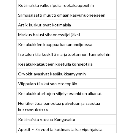
Kotimaista valkosipulia ruokakauppoihin
Silmusalaatti muutti omaan kasvuhuoneeseen
Artik-kurkut ovat kotimaisia
Markus halusi vihannesviljelijäksi
Kesäkukkien kauppaa kartanomiljöössä
Isotalon tila keskitti marjatuotannon tunneleihin
Kesäkukkakauteen koetulla konseptilla
Orvokit avasivat kesäkukkamyynnin
Vilppulan tila katsoo eteenpäin
Kesäkukkatarhojen viljelysesonki on alkanut
Hortiherttua panostaa palveluun ja säästää
kustannuksissa
Kotimaista ruusua Kangasalta
Apetit – 75 vuotta kotimaista kasvipohjaista