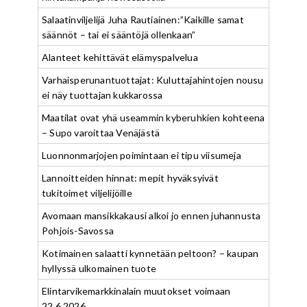
Salaatinviljelijä Juha Rautiainen:”Kaikille samat
säännöt – tai ei sääntöjä ollenkaan”
Alanteet kehittävät elämyspalvelua
Varhaisperunantuottajat: Kuluttajahintojen nousu
ei näy tuottajan kukkarossa
Maatilat ovat yhä useammin kyberuhkien kohteena
– Supo varoittaa Venäjästä
Luonnonmarjojen poimintaan ei tipu viisumeja
Lannoitteiden hinnat: mepit hyväksyivät
tukitoimet viljelijöille
Avomaan mansikkakausi alkoi jo ennen juhannusta
Pohjois-Savossa
Kotimainen salaatti kynnetään peltoon? – kaupan
hyllyssä ulkomainen tuote
Elintarvikemarkkinalain muutokset voimaan
22.6.2026