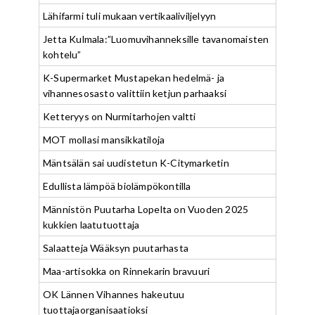
Lähifarmi tuli mukaan vertikaaliviljelyyn
Jetta Kulmala:”Luomuvihanneksille tavanomaisten
kohtelu”
K-Supermarket Mustapekan hedelmä- ja
vihannesosasto valittiin ketjun parhaaksi
Ketteryys on Nurmitarhojen valtti
MOT mollasi mansikkatiloja
Mäntsälän sai uudistetun K-Citymarketin
Edullista lämpöä biolämpökontilla
Männistön Puutarha Lopelta on Vuoden 2025
kukkien laatutuottaja
Salaatteja Wääksyn puutarhasta
Maa-artisokka on Rinnekarin bravuuri
OK Lännen Vihannes hakeutuu
tuottajaorganisaatioksi