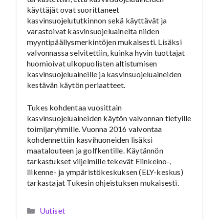
käyttäjät ovat suorittaneet
kasvinsuojelututkinnon sekä käyttävät ja
varastoivat kasvinsuojeluaineita niiden
myyntipäällysmerkintöjen mukaisesti. Lisäksi
valvonnassa selvitettiin, kuinka hyvin tuottajat
huomioivat ulkopuolisten altistumisen
kasvinsuojeluaineille ja kasvinsuojeluaineiden
kestävän käytön periaatteet.
Tukes kohdentaa vuosittain
kasvinsuojeluaineiden käytön valvonnan tietyille
toimijaryhmille. Vuonna 2016 valvontaa
kohdennettiin kasvihuoneiden lisäksi
maatalouteen ja golfkentille. Käytännön
tarkastukset viljelmille tekevät Elinkeino-,
liikenne- ja ympäristökeskuksen (ELY-keskus)
tarkastajat Tukesin ohjeistuksen mukaisesti.
Kategoriat
Uutiset