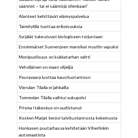
säännöt – tai ei sääntöjä ollenkaan”
Alanteet kehittävät elämyspalvelua
Taimityllilä tuottaa erikoisuuksia
Syrjälät tukeutuvat biologiseen torjuntaan
Ensimmäiset Suonenjoen mansikat myytiin vapuksi
Monipuolisuus on kukkatarhan valtti
Vehviläinen on maan viljelijä
Peuravaara luottaa kausituotantoon
Vierulan Tilalla ei jahkailla
Tommolan Tilalla vaihtui sukupolvi
Prisma Itäkeskus on uudistunut
Kosken Marjat keräsi talvituotannosta kokemusta
Honkasen puutarhassa kehitetään Viherlinkin
automaatiota