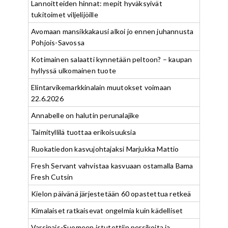
Lannoitteiden hinnat: mepit hyväksyivät
tukitoimet viljelijöille
Avomaan mansikkakausi alkoi jo ennen juhannusta
Pohjois-Savossa
Kotimainen salaatti kynnetään peltoon? – kaupan
hyllyssä ulkomainen tuote
Elintarvikemarkkinalain muutokset voimaan
22.6.2026
Annabelle on halutin perunalajike
Taimityllilä tuottaa erikoisuuksia
Ruokatiedon kasvujohtajaksi Marjukka Mattio
Fresh Servant vahvistaa kasvuaan ostamalla Bama
Fresh Cutsin
Kielon päivänä järjestetään 60 opastettua retkeä
Kimalaiset ratkaisevat ongelmia kuin kädelliset
Varsinais-Suomeen istutettiin persikoita ja