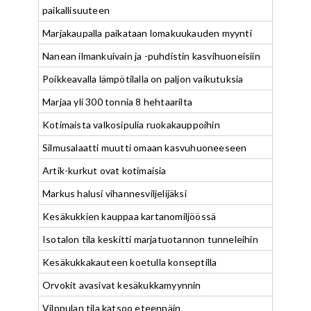
paikallisuuteen
Marjakaupalla paikataan lomakuukauden myynti
Nanean ilmankuivain ja -puhdistin kasvihuoneisiin
Poikkeavalla lämpötilalla on paljon vaikutuksia
Marjaa yli 300 tonnia 8 hehtaarilta
Kotimaista valkosipulia ruokakauppoihin
Silmusalaatti muutti omaan kasvuhuoneeseen
Artik-kurkut ovat kotimaisia
Markus halusi vihannesviljelijäksi
Kesäkukkien kauppaa kartanomiljöössä
Isotalon tila keskitti marjatuotannon tunneleihin
Kesäkukkakauteen koetulla konseptilla
Orvokit avasivat kesäkukkamyynnin
Vilppulan tila katsoo eteenpäin