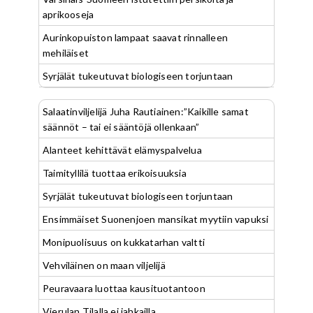
aprikooseja
Aurinkopuiston lampaat saavat rinnalleen
mehiläiset
Syrjälät tukeutuvat biologiseen torjuntaan
Salaatinviljelijä Juha Rautiainen:”Kaikille samat
säännöt – tai ei sääntöjä ollenkaan”
Alanteet kehittävät elämyspalvelua
Taimityllilä tuottaa erikoisuuksia
Syrjälät tukeutuvat biologiseen torjuntaan
Ensimmäiset Suonenjoen mansikat myytiin vapuksi
Monipuolisuus on kukkatarhan valtti
Vehviläinen on maan viljelijä
Peuravaara luottaa kausituotantoon
Vierulan Tilalla ei jahkailla