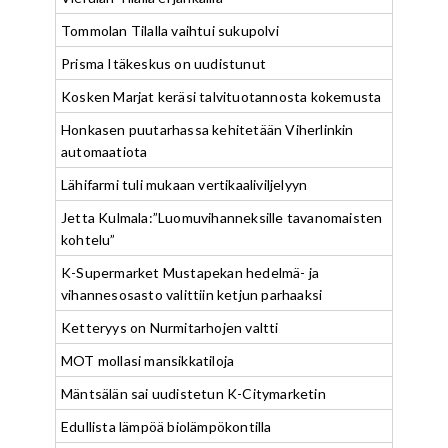
Tommolan Tilalla vaihtui sukupolvi
Prisma Itäkeskus on uudistunut
Kosken Marjat keräsi talvituotannosta kokemusta
Honkasen puutarhassa kehitetään Viherlinkin
automaatiota
Lähifarmi tuli mukaan vertikaaliviljelyyn
Jetta Kulmala:”Luomuvihanneksille tavanomaisten
kohtelu”
K-Supermarket Mustapekan hedelmä- ja
vihannesosasto valittiin ketjun parhaaksi
Ketteryys on Nurmitarhojen valtti
MOT mollasi mansikkatiloja
Mäntsälän sai uudistetun K-Citymarketin
Edullista lämpöä biolämpökontilla