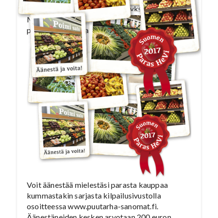
hypermarkettia Helsingistä ja yksi Oulusta.
Marketsarjan finaaliin nostettiin kaksi kauppaa
pääkaupungista ja yksi Itä-Suomesta.
Voit äänestää mielestäsi parasta kauppaa
kummastakin sarjasta kilpailusivustolla
osoitteessa www.puutarha-sanomat.fi.
Äänestäneiden kesken arvotaan 200 euron