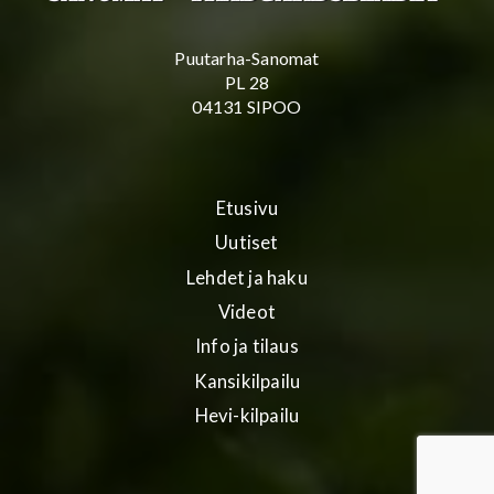
Puutarha-Sanomat
PL 28
04131 SIPOO
Etusivu
Uutiset
Lehdet ja haku
Videot
Info ja tilaus
Kansikilpailu
Hevi-kilpailu