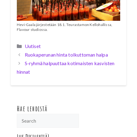
Hevi-Gaala järjestetään 18.1. Teurastamon Kellohallissa,
Flavour studiossa.
Kategoriat
Uutiset
Ruokaperunan hinta tolkuttoman halpa
S-ryhmä halpuuttaa kotimaisten kasvisten
hinnat
Hae lehdistä