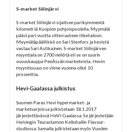
S-market Siilinjärvi
S-market Siilinjärvi sijaitsee parikymmentä
kilometriä Kuopion pohjoispuolella. Myymälä
pääsi pari vuotta sitten uuteen liiketaloon.
Myymäläpäällikkö on Sari Stenfors ja hevistä
vastaa Sari Astikainen. S-market Siilinjärven
myyntiala on 2700 neliötä eli se on suurin
osuuskauppa PeeÄssän marketeista. Hevin
myyntiosuus on viime vuonna ollut 10
prosenttia.
Hevi-Gaalassa julkistus
Suomen Paras Hevi hypermarket- ja
marketsarjoissa julkistetaan 18.1.2017
järjestettävässä HeVi-Gaalassa. Se järjestetään
Helsingin Teurastamon Kellohallin Flavour-
studiossa. Samalla julkistetaan myös Vuoden