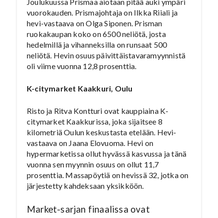
Joulukuussa Prismaa aiotaan pitää auki ympäri
vuorokauden. Prismajohtaja on Ilkka Riiali ja
hevi-vastaava on Olga Siponen. Prisman
ruokakaupan koko on 6500 neliötä, josta
hedelmillä ja vihanneksilla on runsaat 500
neliötä. Hevin osuus päivittäistavaramyynnistä
oli viime vuonna 12,8 prosenttia.
K-citymarket Kaakkuri, Oulu
Risto ja Ritva Kontturi ovat kauppiaina K-
citymarket Kaakkurissa, joka sijaitsee 8
kilometriä Oulun keskustasta etelään. Hevi-
vastaava on Jaana Elovuoma. Hevi on
hypermarketissa ollut hyvässä kasvussa ja tänä
vuonna sen myynnin osuus on ollut 11,7
prosenttia. Massapöytiä on hevissä 32, jotka on
järjestetty kahdeksaan yksikköön.
Market-sarjan finaalissa ovat