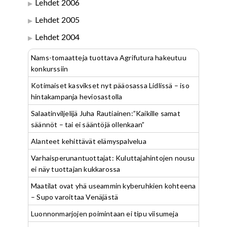
Lehdet 2006
Lehdet 2005
Lehdet 2004
Nams-tomaatteja tuottava Agrifutura hakeutuu
konkurssiin
Kotimaiset kasvikset nyt pääosassa Lidlissä – iso
hintakampanja heviosastolla
Salaatinviljelijä Juha Rautiainen:”Kaikille samat
säännöt – tai ei sääntöjä ollenkaan”
Alanteet kehittävät elämyspalvelua
Varhaisperunantuottajat: Kuluttajahintojen nousu
ei näy tuottajan kukkarossa
Maatilat ovat yhä useammin kyberuhkien kohteena
– Supo varoittaa Venäjästä
Luonnonmarjojen poimintaan ei tipu viisumeja