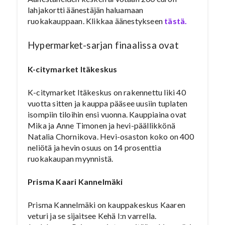
lahjakortti äänestäjän haluamaan
ruokakauppaan. Klikkaa äänestykseen
tästä.
Hypermarket-sarjan finaalissa ovat
K-citymarket Itäkeskus
K-citymarket Itäkeskus on rakennettu liki 40
vuotta sitten ja kauppa pääsee uusiin tuplaten
isompiin tiloihin ensi vuonna. Kauppiaina ovat
Mika ja Anne Timonen ja hevi-päällikkönä
Natalia Chornikova. Hevi-osaston koko on 400
neliötä ja hevin osuus on 14 prosenttia
ruokakaupan myynnistä.
Prisma Kaari Kannelmäki
Prisma Kannelmäki on kauppakeskus Kaaren
veturi ja se sijaitsee Kehä I:n varrella.