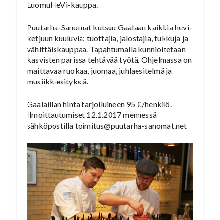
LuomuHeVi-kauppa.
Puutarha-Sanomat kutsuu Gaalaan kaikkia hevi-
ketjuun kuuluvia: tuottajia, jalostajia, tukkuja ja
vähittäiskauppaa. Tapahtumalla kunnioitetaan
kasvisten parissa tehtävää työtä. Ohjelmassa on
maittavaa ruokaa, juomaa, juhlaesitelmä ja
musiikkiesityksiä.
Gaalaillan hinta tarjoiluineen 95 €/henkilö.
Ilmoittautumiset 12.1.2017 mennessä
sähköpostilla toimitus@puutarha-sanomat.net