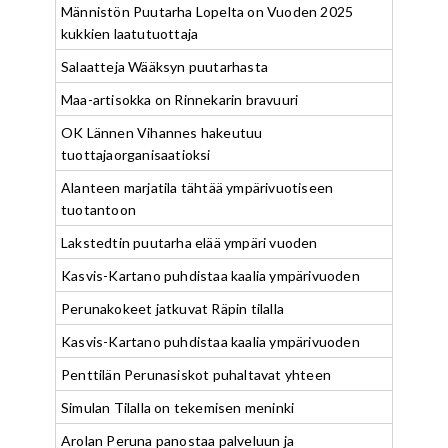
Männistön Puutarha Lopelta on Vuoden 2025
kukkien laatutuottaja
Salaatteja Wääksyn puutarhasta
Maa-artisokka on Rinnekarin bravuuri
OK Lännen Vihannes hakeutuu
tuottajaorganisaatioksi
Alanteen marjatila tähtää ympärivuotiseen
tuotantoon
Lakstedtin puutarha elää ympäri vuoden
Kasvis-Kartano puhdistaa kaalia ympärivuoden
Perunakokeet jatkuvat Räpin tilalla
Kasvis-Kartano puhdistaa kaalia ympärivuoden
Penttilän Perunasiskot puhaltavat yhteen
Simulan Tilalla on tekemisen meninki
Arolan Peruna panostaa palveluun ja