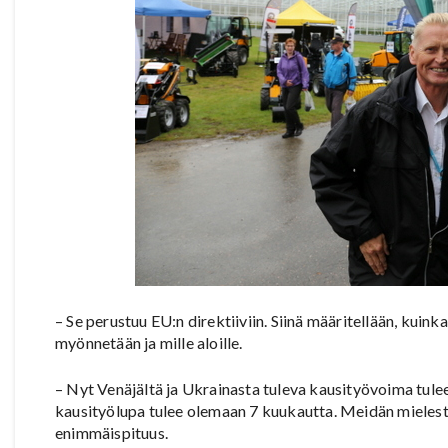
– Se perustuu EU:n direktiiviin. Siinä määritellään, kuink
myönnetään ja mille aloille.
– Nyt Venäjältä ja Ukrainasta tuleva kausityövoima tul
kausityölupa tulee olemaan 7 kuukautta. Meidän mielestä 
enimmäispituus.