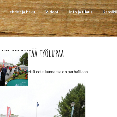
Lehdet ja haku
Videot
Info ja tilaus
Kansiki
laki pidentää työlupaa
 Rekola
kertoi, että eduskunnassa on parhaillaan