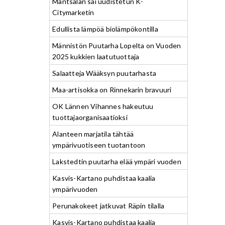
Mäntsälän sai uudistetun K-
Citymarketin
Edullista lämpöä biolämpökontilla
Männistön Puutarha Lopelta on Vuoden
2025 kukkien laatutuottaja
Salaatteja Wääksyn puutarhasta
Maa-artisokka on Rinnekarin bravuuri
OK Lännen Vihannes hakeutuu
tuottajaorganisaatioksi
Alanteen marjatila tähtää
ympärivuotiseen tuotantoon
Lakstedtin puutarha elää ympäri vuoden
Kasvis-Kartano puhdistaa kaalia
ympärivuoden
Perunakokeet jatkuvat Räpin tilalla
Kasvis-Kartano puhdistaa kaalia