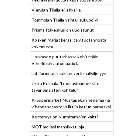
Vierulan Tilalla ei jahkailla
Tommolan Tilalla vaihtui sukupolvi
Prisma Itäkeskus on uudistunut
Kosken Marjat keräsi talvituotannosta
kokemusta
Honkasen puutarhassa kehitetään
Viherlinkin automaatiota
Lähifarmi tuli mukaan vertikaaliviljelyyn
Jetta Kulmala:”Luomuvihanneksille
tavanomaisten kohtelu”
K-Supermarket Mustapekan hedelmä- ja
vihannesosasto valittiin ketjun parhaaksi
Ketteryys on Nurmitarhojen valtti
MOT mollasi mansikkatiloja