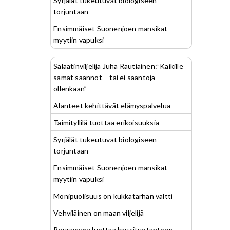
Syrjälät tukeutuvat biologiseen
torjuntaan
Ensimmäiset Suonenjoen mansikat
myytiin vapuksi
Salaatinviljelijä Juha Rautiainen:”Kaikille
samat säännöt – tai ei sääntöjä
ollenkaan”
Alanteet kehittävät elämyspalvelua
Taimityllilä tuottaa erikoisuuksia
Syrjälät tukeutuvat biologiseen
torjuntaan
Ensimmäiset Suonenjoen mansikat
myytiin vapuksi
Monipuolisuus on kukkatarhan valtti
Vehviläinen on maan viljelijä
Peuravaara luottaa kausituotantoon