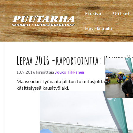
Siirry
sisältöön
Etusivu
Uutiset
Hevi-kilpailu
Lepaa 2016 -raportointia: Kausityö
13.9.2016
kirjoittaja
Jouko Tikkanen
Maaseudun Työnantajaliiton toimitusjohtaja
Veli-Matti
käsittelyssä kausityölaki.