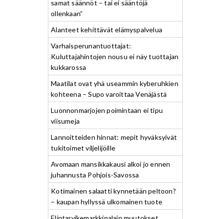
samat säännöt – tai ei sääntöjä
ollenkaan”
Alanteet kehittävät elämyspalvelua
Varhaisperunantuottajat:
Kuluttajahintojen nousu ei näy tuottajan
kukkarossa
Maatilat ovat yhä useammin kyberuhkien
kohteena – Supo varoittaa Venäjästä
Luonnonmarjojen poimintaan ei tipu
viisumeja
Lannoitteiden hinnat: mepit hyväksyivät
tukitoimet viljelijöille
Avomaan mansikkakausi alkoi jo ennen
juhannusta Pohjois-Savossa
Kotimainen salaatti kynnetään peltoon?
– kaupan hyllyssä ulkomainen tuote
Elintarvikemarkkinalain muutokset