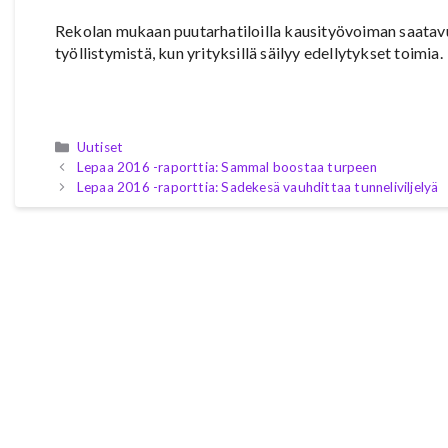
Rekolan mukaan puutarhatiloilla kausityövoiman saatav
työllistymistä, kun yrityksillä säilyy edellytykset toimia.
Kategoriat
Uutiset
Lepaa 2016 -raporttia: Sammal boostaa turpeen
Lepaa 2016 -raporttia: Sadekesä vauhdittaa tunneliviljelyä