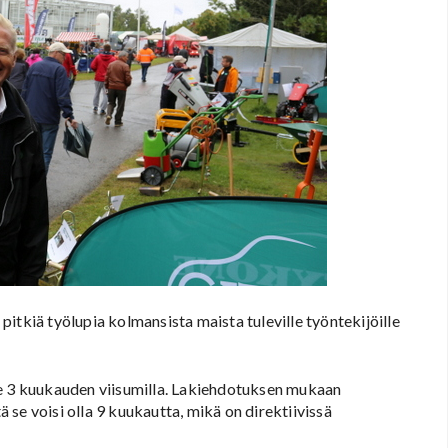
a pitkiä työlupia kolmansista maista tuleville työntekijöille
ee 3 kuukauden viisumilla. Lakiehdotuksen mukaan
se voisi olla 9 kuukautta, mikä on direktiivissä