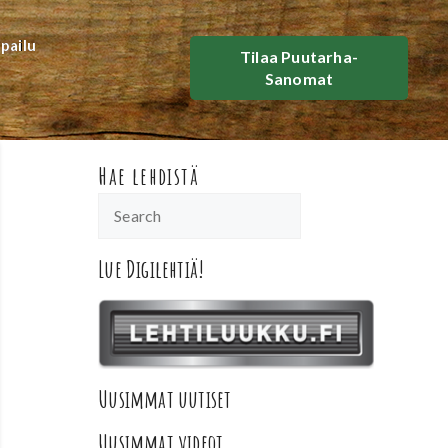
lpailu
Tilaa Puutarha-
Sanomat
Hae lehdistä
Lue Digilehtiä!
Uusimmat uutiset
Uusimmat videot