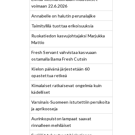
voimaan 22.6.2026
Annabelle on halutin perunalajike
Taimityllilä tuottaa erikoisuuksia
Ruokatiedon kasvujohtajaksi Marjukka
Mattio
Fresh Servant vahvistaa kasvuaan
ostamalla Bama Fresh Cutsin
Kielon päivänä järjestetään 60
opastettua retkeä
Kimalaiset ratkaisevat ongelmia kuin
kädelliset
Varsinais-Suomeen istutettiin persikoita
ja aprikooseja
Aurinkopuiston lampaat saavat
rinnalleen mehiläiset