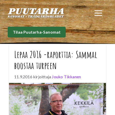
Siirry
sisältöön
Val
Tilaa Puutarha-Sanomat
Lepaa 2016 -raporttia: Sammal
boostaa turpeen
11.9.2016
kirjoittaja
Jouko Tikkanen
Kekkilän
Jarmo Hartikainen
esitteli AirBoost-
sammaltuotteita. Joulutähtiseokseen tulee 80
prosenttia turvetta ja 20 prosenttia sammalta.