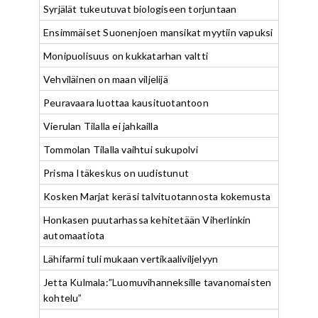
Syrjälät tukeutuvat biologiseen torjuntaan
Ensimmäiset Suonenjoen mansikat myytiin vapuksi
Monipuolisuus on kukkatarhan valtti
Vehviläinen on maan viljelijä
Peuravaara luottaa kausituotantoon
Vierulan Tilalla ei jahkailla
Tommolan Tilalla vaihtui sukupolvi
Prisma Itäkeskus on uudistunut
Kosken Marjat keräsi talvituotannosta kokemusta
Honkasen puutarhassa kehitetään Viherlinkin
automaatiota
Lähifarmi tuli mukaan vertikaaliviljelyyn
Jetta Kulmala:”Luomuvihanneksille tavanomaisten
kohtelu”