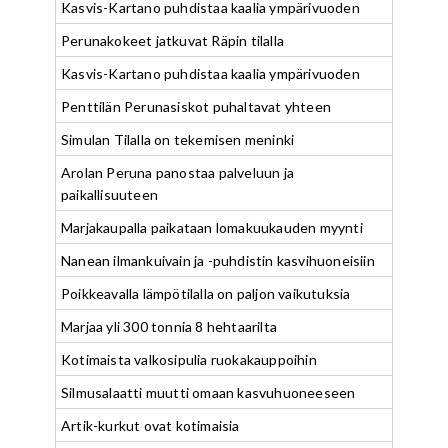
Kasvis-Kartano puhdistaa kaalia ympärivuoden
Perunakokeet jatkuvat Räpin tilalla
Kasvis-Kartano puhdistaa kaalia ympärivuoden
Penttilän Perunasiskot puhaltavat yhteen
Simulan Tilalla on tekemisen meninki
Arolan Peruna panostaa palveluun ja
paikallisuuteen
Marjakaupalla paikataan lomakuukauden myynti
Nanean ilmankuivain ja -puhdistin kasvihuoneisiin
Poikkeavalla lämpötilalla on paljon vaikutuksia
Marjaa yli 300 tonnia 8 hehtaarilta
Kotimaista valkosipulia ruokakauppoihin
Silmusalaatti muutti omaan kasvuhuoneeseen
Artik-kurkut ovat kotimaisia