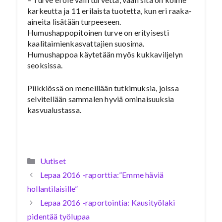
karkeutta ja 11 erilaista tuotetta, kun eri raaka-
aineita lisätään turpeeseen.
Humushappopitoinen turve on erityisesti
kaalitaimienkasvattajien suosima.
Humushappoa käytetään myös kukkaviljelyn
seoksissa.
Piikkiössä on meneillään tutkimuksia, joissa
selvitellään sammalen hyviä ominaisuuksia
kasvualustassa.
Kategoriat
Uutiset
Lepaa 2016 -raporttia:”Emme häviä
hollantilaisille”
Lepaa 2016 -raportointia: Kausityölaki
pidentää työlupaa