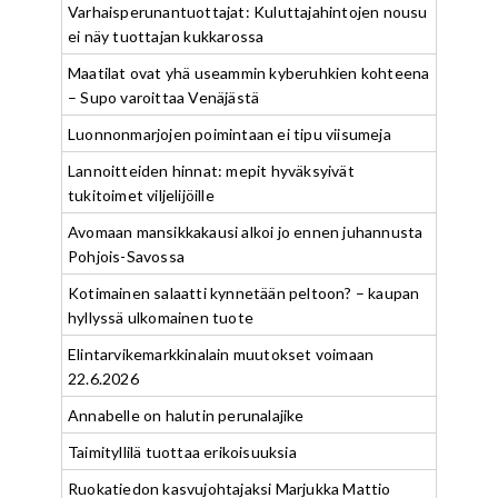
Varhaisperunantuottajat: Kuluttajahintojen nousu
ei näy tuottajan kukkarossa
Maatilat ovat yhä useammin kyberuhkien kohteena
– Supo varoittaa Venäjästä
Luonnonmarjojen poimintaan ei tipu viisumeja
Lannoitteiden hinnat: mepit hyväksyivät
tukitoimet viljelijöille
Avomaan mansikkakausi alkoi jo ennen juhannusta
Pohjois-Savossa
Kotimainen salaatti kynnetään peltoon? – kaupan
hyllyssä ulkomainen tuote
Elintarvikemarkkinalain muutokset voimaan
22.6.2026
Annabelle on halutin perunalajike
Taimityllilä tuottaa erikoisuuksia
Ruokatiedon kasvujohtajaksi Marjukka Mattio