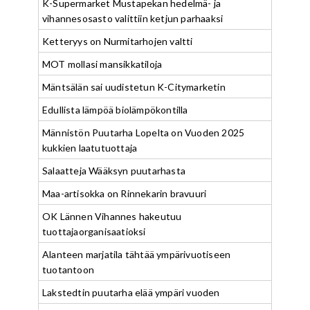
K-Supermarket Mustapekan hedelmä- ja
vihannesosasto valittiin ketjun parhaaksi
Ketteryys on Nurmitarhojen valtti
MOT mollasi mansikkatiloja
Mäntsälän sai uudistetun K-Citymarketin
Edullista lämpöä biolämpökontilla
Männistön Puutarha Lopelta on Vuoden 2025
kukkien laatutuottaja
Salaatteja Wääksyn puutarhasta
Maa-artisokka on Rinnekarin bravuuri
OK Lännen Vihannes hakeutuu
tuottajaorganisaatioksi
Alanteen marjatila tähtää ympärivuotiseen
tuotantoon
Lakstedtin puutarha elää ympäri vuoden