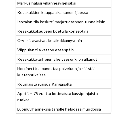
Markus halusi vihannesviljelijäksi
Kesäkukkien kauppaa kartanomiljöössä
Isotalon tila keskitti marjatuotannon tunneleihin
Kesäkukkakauteen koetulla konseptilla
Orvokit avasivat kesäkukkamyynnin
Vilppulan tila katsoo eteenpäin
Kesäkukkatarhojen viljelysesonki on alkanut
Hortiherttua panostaa palveluun ja säästää
kustannuksissa
Kotimaista ruusua Kangasalta
Apetit – 75 vuotta kotimaista kasvipohjaista
ruokaa
Luomuvihanneksia tarjolle helpossa muodossa