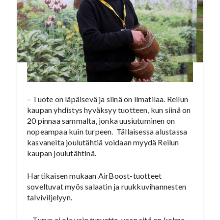
– Tuote on läpäisevä ja siinä on ilmatilaa. Reilun
kaupan yhdistys hyväksyy tuotteen, kun siinä on
20 pinnaa sammalta, jonka uusiutuminen on
nopeampaa kuin turpeen. Tällaisessa alustassa
kasvaneita joulutähtiä voidaan myydä Reilun
kaupan joulutähtinä.
Hartikaisen mukaan AirBoost-tuotteet
soveltuvat myös salaatin ja ruukkuvihannesten
talviviljelyyn.
– Turve ei ole vain turvetta, vaan sitä on kolme