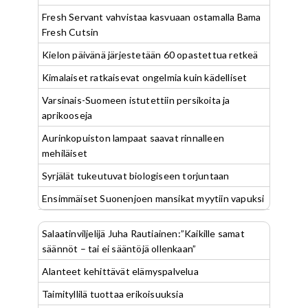
Fresh Servant vahvistaa kasvuaan ostamalla Bama
Fresh Cutsin
Kielon päivänä järjestetään 60 opastettua retkeä
Kimalaiset ratkaisevat ongelmia kuin kädelliset
Varsinais-Suomeen istutettiin persikoita ja
aprikooseja
Aurinkopuiston lampaat saavat rinnalleen
mehiläiset
Syrjälät tukeutuvat biologiseen torjuntaan
Ensimmäiset Suonenjoen mansikat myytiin vapuksi
Salaatinviljelijä Juha Rautiainen:”Kaikille samat
säännöt – tai ei sääntöjä ollenkaan”
Alanteet kehittävät elämyspalvelua
Taimityllilä tuottaa erikoisuuksia