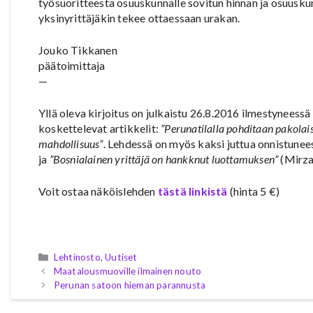
työsuoritteesta osuuskunnalle sovitun hinnan ja osuuskun
yksinyrittäjäkin tekee ottaessaan urakan.
Jouko Tikkanen
päätoimittaja
—
Yllä oleva kirjoitus on julkaistu 26.8.2016 ilmestynees
koskettelevat artikkelit:
”Perunatilalla pohditaan pakolais
mahdollisuus”
. Lehdessä on myös kaksi juttua onnistun
ja
”Bosnialainen yrittäjä on hankknut luottamuksen”
(Mirza 
Voit ostaa näköislehden
tästä linkistä
(hinta 5 €)
Kategoriat
Lehtinosto
,
Uutiset
Maatalousmuoville ilmainen nouto
Perunan satoon hieman parannusta