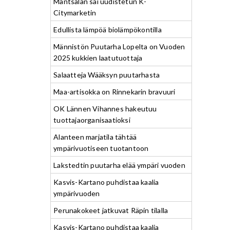
Mäntsälän sai uudistetun K-
Citymarketin
Edullista lämpöä biolämpökontilla
Männistön Puutarha Lopelta on Vuoden
2025 kukkien laatutuottaja
Salaatteja Wääksyn puutarhasta
Maa-artisokka on Rinnekarin bravuuri
OK Lännen Vihannes hakeutuu
tuottajaorganisaatioksi
Alanteen marjatila tähtää
ympärivuotiseen tuotantoon
Lakstedtin puutarha elää ympäri vuoden
Kasvis-Kartano puhdistaa kaalia
ympärivuoden
Perunakokeet jatkuvat Räpin tilalla
Kasvis-Kartano puhdistaa kaalia