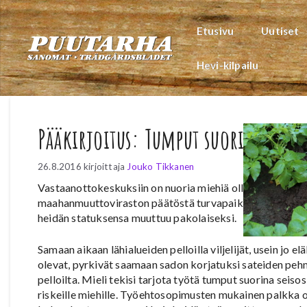
Siirry
sisältöön
Etusivu
Uutiset
Hevi-kilpailu
Pääkirjoitus: Tumput suorina vai 
26.8.2016
kirjoittaja
Jouko Tikkanen
Vastaanottokeskuksiin on nuoria miehiä ollut säilöttynä 
maahanmuuttoviraston päätöstä turvapaikkahakemuksiin
heidän statuksensa muuttuu pakolaiseksi.
Samaan aikaan lähialueiden pelloilla viljelijät, usein jo el
olevat, pyrkivät saamaan sadon korjatuksi sateiden peh
pelloilta. Mieli tekisi tarjota työtä tumput suorina seisos
riskeille miehille. Työehtosopimusten mukainen palkka 