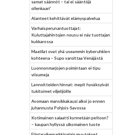
samat säännöt – tai ei sääntöjä
ollenkaan”
Alanteet kehittävät elämyspalvelua
Varhaisperunantuottajat:
Kuluttajahintojen nousu ei näy tuottajan
kukkarossa
Maatilat ovat yhä useammin kyberuhkien
kohteena – Supo varoittaa Venäjästä
Luonnonmarjojen poimintaan ei tipu
viisumeja
Lannoitteiden hinnat: mepit hyväksyivät
tukitoimet viljelijöille
Avomaan mansikkakausi alkoi jo ennen
juhannusta Pohjois-Savossa
Kotimainen salaatti kynnetään peltoon?
– kaupan hyllyssä ulkomainen tuote
Elintarvikemarkkinalain muutokset