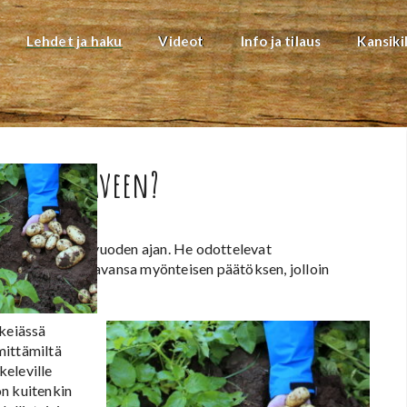
Lehdet ja haku
Videot
Info ja tilaus
Kansiki
rukkaset saveen?
tuhansittain jo vuoden ajan. He odottelevat
sa toivoen saavansa myönteisen päätöksen, jolloin
äkeiässä
mittämiltä
keleville
on kuitenkin