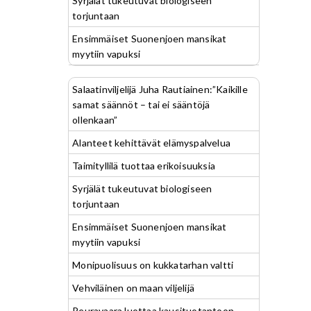
Syrjälät tukeutuvat biologiseen
torjuntaan
Ensimmäiset Suonenjoen mansikat
myytiin vapuksi
Salaatinviljelijä Juha Rautiainen:”Kaikille
samat säännöt – tai ei sääntöjä
ollenkaan”
Alanteet kehittävät elämyspalvelua
Taimityllilä tuottaa erikoisuuksia
Syrjälät tukeutuvat biologiseen
torjuntaan
Ensimmäiset Suonenjoen mansikat
myytiin vapuksi
Monipuolisuus on kukkatarhan valtti
Vehviläinen on maan viljelijä
Peuravaara luottaa kausituotantoon