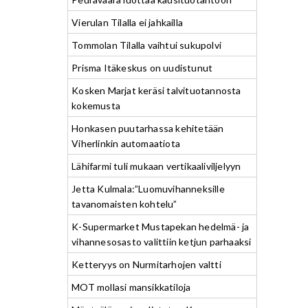
Vierulan Tilalla ei jahkailla
Tommolan Tilalla vaihtui sukupolvi
Prisma Itäkeskus on uudistunut
Kosken Marjat keräsi talvituotannosta
kokemusta
Honkasen puutarhassa kehitetään
Viherlinkin automaatiota
Lähifarmi tuli mukaan vertikaaliviljelyyn
Jetta Kulmala:”Luomuvihanneksille
tavanomaisten kohtelu”
K-Supermarket Mustapekan hedelmä- ja
vihannesosasto valittiin ketjun parhaaksi
Ketteryys on Nurmitarhojen valtti
MOT mollasi mansikkatiloja