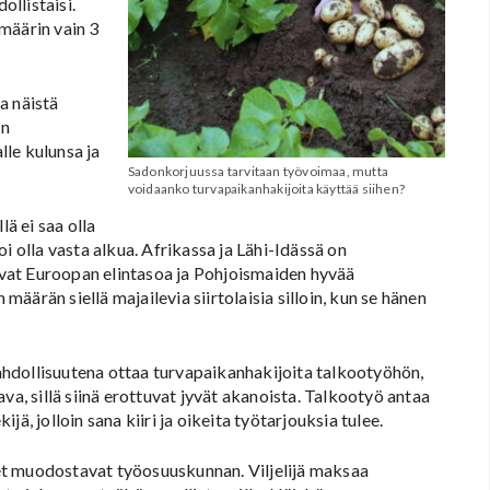
llistaisi.
määrin vain 3
a näistä
on
le kulunsa ja
Sadonkorjuussa tarvitaan työvoimaa, mutta
voidaanko turvapaikanhakijoita käyttää siihen?
lä ei saa olla
i olla vasta alkua. Afrikassa ja Lähi-Idässä on
levat Euroopan elintasoa ja Pohjoismaiden hyvää
 määrän siellä majailevia siirtolaisia silloin, kun se hänen
hdollisuutena ottaa turvapaikanhakijoita talkootyöhön,
va, sillä siinä erottuvat jyvät akanoista. Talkootyö antaa
ä, jolloin sana kiiri ja oikeita työtarjouksia tulee.
et muodostavat työosuuskunnan. Viljelijä maksaa