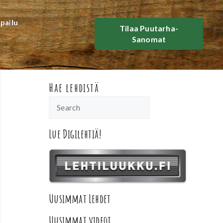
lpailu
Tilaa Puutarha-
Sanomat
Hae lehdistä
Lue Digilehtiä!
Uusimmat Lehdet
Uusimmat videot