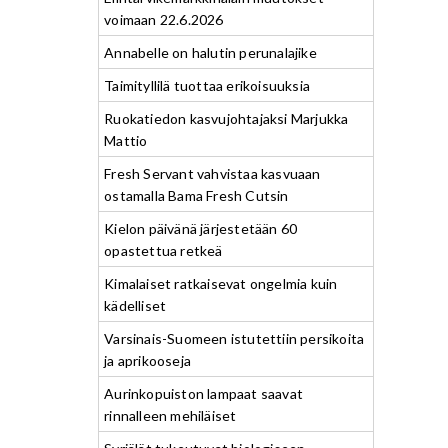
voimaan 22.6.2026
Annabelle on halutin perunalajike
Taimityllilä tuottaa erikoisuuksia
Ruokatiedon kasvujohtajaksi Marjukka
Mattio
Fresh Servant vahvistaa kasvuaan
ostamalla Bama Fresh Cutsin
Kielon päivänä järjestetään 60
opastettua retkeä
Kimalaiset ratkaisevat ongelmia kuin
kädelliset
Varsinais-Suomeen istutettiin persikoita
ja aprikooseja
Aurinkopuiston lampaat saavat
rinnalleen mehiläiset