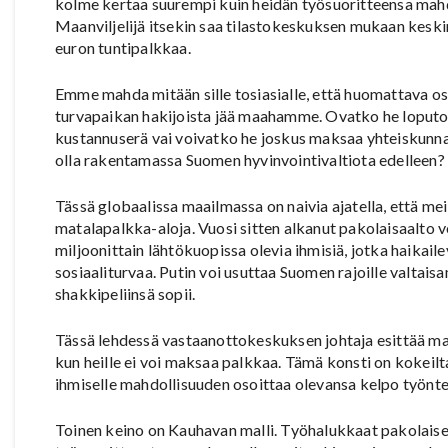
kolme kertaa suurempi kuin heidän työsuoritteensa mahdo
Maanviljelijä itsekin saa tilastokeskuksen mukaan keski
euron tuntipalkkaa.
Emme mahda mitään sille tosiasialle, että huomattava os
turvapaikan hakijoista jää maahamme. Ovatko he loput
kustannuserä vai voivatko he joskus maksaa yhteiskunnal
olla rakentamassa Suomen hyvinvointivaltiota edelleen?
Tässä globaalissa maailmassa on naivia ajatella, että meil
matalapalkka-aloja. Vuosi sitten alkanut pakolaisaalto vo
miljoonittain lähtökuopissa olevia ihmisiä, jotka haikai
sosiaaliturvaa. Putin voi usuttaa Suomen rajoille valtaisan
shakkipeliinsä sopii.
Tässä lehdessä vastaanottokeskuksen johtaja esittää ma
kun heille ei voi maksaa palkkaa. Tämä konsti on kokeilta
ihmiselle mahdollisuuden osoittaa olevansa kelpo työntekij
Toinen keino on Kauhavan malli. Työhalukkaat pakolais