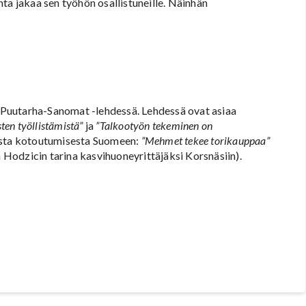
ta jakaa sen työhön osallistuneille. Näinhän
sä Puutarha-Sanomat -lehdessä. Lehdessä ovat asiaa
ten työllistämistä”
ja
”Talkootyön tekeminen on
eesta kotoutumisesta Suomeen:
”Mehmet tekee torikauppaa”
Hodzicin tarina kasvihuoneyrittäjäksi Korsnäsiin).