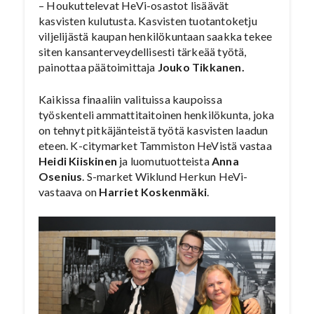
– Houkuttelevat HeVi-osastot lisäävät
kasvisten kulutusta. Kasvisten tuotantoketju
viljelijästä kaupan henkilökuntaan saakka tekee
siten kansanterveydellisesti tärkeää työtä,
painottaa päätoimittaja
Jouko Tikkanen.
Kaikissa finaaliin valituissa kaupoissa
työskenteli ammattitaitoinen henkilökunta, joka
on tehnyt pitkäjänteistä työtä kasvisten laadun
eteen. K-citymarket Tammiston HeVistä vastaa
Heidi Kiiskinen
ja luomutuotteista
Anna
Osenius
. S-market Wiklund Herkun HeVi-
vastaava on
Harriet Koskenmäki
.