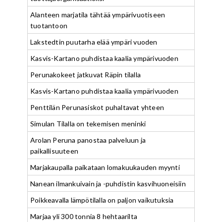
Alanteen marjatila tähtää ympärivuotiseen
tuotantoon
Lakstedtin puutarha elää ympäri vuoden
Kasvis-Kartano puhdistaa kaalia ympärivuoden
Perunakokeet jatkuvat Räpin tilalla
Kasvis-Kartano puhdistaa kaalia ympärivuoden
Penttilän Perunasiskot puhaltavat yhteen
Simulan Tilalla on tekemisen meninki
Arolan Peruna panostaa palveluun ja
paikallisuuteen
Marjakaupalla paikataan lomakuukauden myynti
Nanean ilmankuivain ja -puhdistin kasvihuoneisiin
Poikkeavalla lämpötilalla on paljon vaikutuksia
Marjaa yli 300 tonnia 8 hehtaarilta