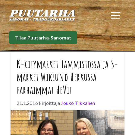
Siirry
sisältöön
Val
Tilaa Puutarha-Sanomat
K-citymarket Tammistossa ja S-
market Wiklund Herkussa
parhaimmat HeVit
21.1.2016
kirjoittaja
Jouko Tikkanen
Vantaalla sijaitseva K-citymarket Tammisto
valittiin Suomen Parhaimmaksi HeVi kaupaksi
2016 hypermarkettien sarjassa vuonna. Se
valittiin myös parhaimmaksi luomuvihannesten