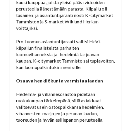
kuusi kauppaa, joista yleisö pääsi videoiden
perusteella äänestämään parasta. Kilpailu oli
tasainen, ja asiantuntijaraati nosti K-citymarket
Tammiston ja S-market Wiklund Herkun
voittajiksi.
Pro Luomun asiantuntijaraati valitsi HeVi-
kilpailun finalisteista parhaiten
luomuvihanneksia ja -hedelmiä tarjoavan
kaupan. K-citymarket Tammisto sai tuplavoiton,
kun luomupalkintokin meni sille.
Osaava henkilökunta varmistaa laadun
Hedelmä- ja vihannesosastoa pidetään
ruokakaupan tärkeimpänä, sillä asiakkaat
valitsevat usein ostospaikkansa hedelmien,
vihannesten, marjojen ja perunan laadun,
tuoreuden ja hyvän esillepanon perusteella.