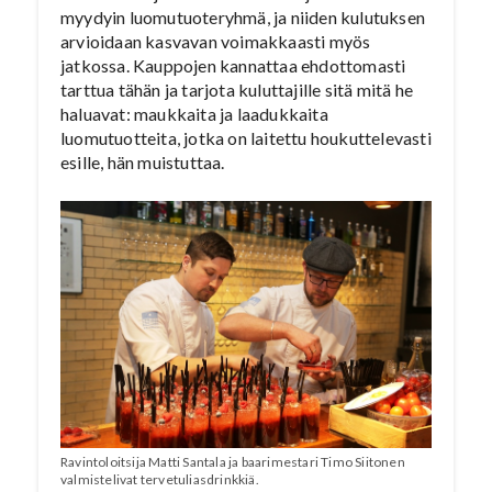
myydyin luomutuoteryhmä, ja niiden kulutuksen
arvioidaan kasvavan voimakkaasti myös
jatkossa. Kauppojen kannattaa ehdottomasti
tarttua tähän ja tarjota kuluttajille sitä mitä he
haluavat: maukkaita ja laadukkaita
luomutuotteita, jotka on laitettu houkuttelevasti
esille, hän muistuttaa.
Ravintoloitsija Matti Santala ja baarimestari Timo Siitonen
valmistelivat tervetuliasdrinkkiä.