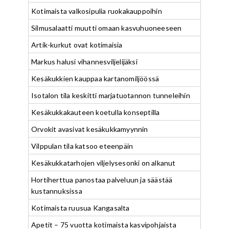
Kotimaista valkosipulia ruokakauppoihin
Silmusalaatti muutti omaan kasvuhuoneeseen
Artik-kurkut ovat kotimaisia
Markus halusi vihannesviljelijäksi
Kesäkukkien kauppaa kartanomiljöössä
Isotalon tila keskitti marjatuotannon tunneleihin
Kesäkukkakauteen koetulla konseptilla
Orvokit avasivat kesäkukkamyynnin
Vilppulan tila katsoo eteenpäin
Kesäkukkatarhojen viljelysesonki on alkanut
Hortiherttua panostaa palveluun ja säästää
kustannuksissa
Kotimaista ruusua Kangasalta
Apetit – 75 vuotta kotimaista kasvipohjaista