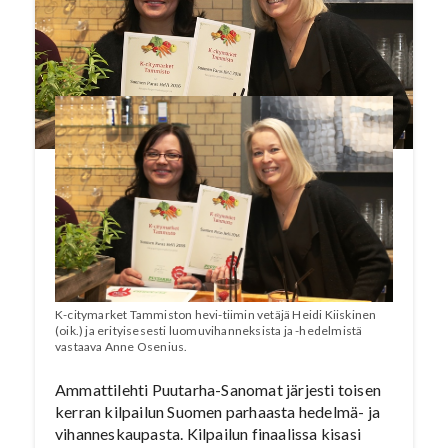
ja -hedelmien kaupaksi. Marketsarjassa
parhaimmaksi arvioitiin turkulainen S-market
Wiklund Herkun hedelmä- ja vihannesosasto.
K-citymarket Tammiston hevi-tiimin vetäjä Heidi Kiiskinen
(oik.) ja erityisesesti luomuvihanneksista ja -hedelmistä
vastaava Anne Osenius.
Ammattilehti Puutarha-Sanomat järjesti toisen
kerran kilpailun Suomen parhaasta hedelmä- ja
vihanneskaupasta. Kilpailun finaalissa kisasi