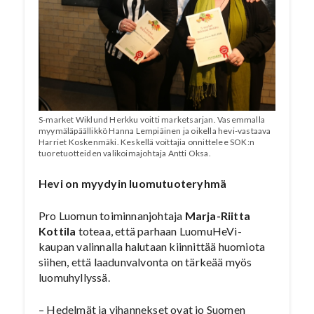
S-market Wiklund Herkku voitti marketsarjan. Vasemmalla
myymäläpäällikkö Hanna Lempiäinen ja oikella hevi-vastaava
Harriet Koskenmäki. Keskellä voittajia onnittelee SOK:n
tuoretuotteiden valikoimajohtaja Antti Oksa.
Hevi on myydyin luomutuoteryhmä
Pro Luomun toiminnanjohtaja
Marja-Riitta
Kottila
toteaa, että parhaan LuomuHeVi-
kaupan valinnalla halutaan kiinnittää huomiota
siihen, että laadunvalvonta on tärkeää myös
luomuhyllyssä.
– Hedelmät ja vihannekset ovat jo Suomen