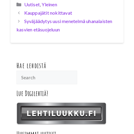
Kategoriat
Uutiset
,
Yleinen
Kauppajätit nokittavat
Syväjäädytys uusi menetelmä uhanalaisten
kasvien etäsuojeluun
Hae lehdistä
Lue Digilehtiä!