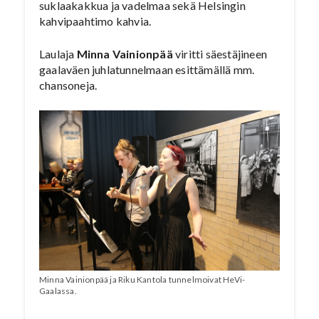
suklaakakkua ja vadelmaa sekä Helsingin
kahvipaahtimo kahvia.
Laulaja
Minna Vainionpää
viritti säestäjineen
gaalaväen juhlatunnelmaan esittämällä mm.
chansoneja.
Minna Vainionpää ja Riku Kantola tunnelmoivat HeVi-
Gaalassa.