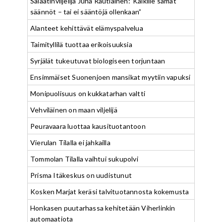
Salaatinviljelijä Juha Rautiainen:”Kaikille samat
säännöt – tai ei sääntöjä ollenkaan”
Alanteet kehittävät elämyspalvelua
Taimityllilä tuottaa erikoisuuksia
Syrjälät tukeutuvat biologiseen torjuntaan
Ensimmäiset Suonenjoen mansikat myytiin vapuksi
Monipuolisuus on kukkatarhan valtti
Vehviläinen on maan viljelijä
Peuravaara luottaa kausituotantoon
Vierulan Tilalla ei jahkailla
Tommolan Tilalla vaihtui sukupolvi
Prisma Itäkeskus on uudistunut
Kosken Marjat keräsi talvituotannosta kokemusta
Honkasen puutarhassa kehitetään Viherlinkin
automaatiota