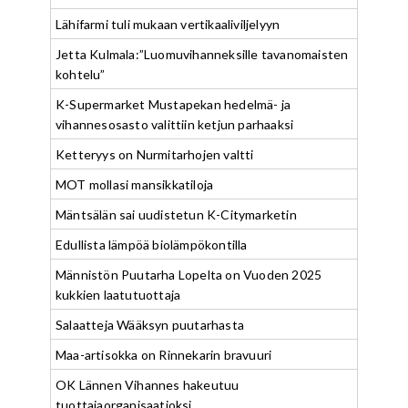
Lähifarmi tuli mukaan vertikaaliviljelyyn
Jetta Kulmala:”Luomuvihanneksille tavanomaisten
kohtelu”
K-Supermarket Mustapekan hedelmä- ja
vihannesosasto valittiin ketjun parhaaksi
Ketteryys on Nurmitarhojen valtti
MOT mollasi mansikkatiloja
Mäntsälän sai uudistetun K-Citymarketin
Edullista lämpöä biolämpökontilla
Männistön Puutarha Lopelta on Vuoden 2025
kukkien laatutuottaja
Salaatteja Wääksyn puutarhasta
Maa-artisokka on Rinnekarin bravuuri
OK Lännen Vihannes hakeutuu
tuottajaorganisaatioksi