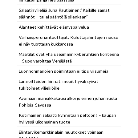
Salaatinviljelijä Juha Rautiainen:”Kaikille samat
säännöt – tai ei sääntöjä ollenkaan”
Alanteet kehittävät elämyspalvelua
Varhaisperunantuottajat: Kuluttajahintojen nousu
ei näy tuottajan kukkarossa
Maatilat ovat yhä useammin kyberuhkien kohteena
– Supo varoittaa Venäjästä
Luonnonmarjojen poimintaan ei tipu viisumeja
Lannoitteiden hinnat: mepit hyväksyivät
tukitoimet viljelijöille
Avomaan mansikkakausi alkoi jo ennen juhannusta
Pohjois-Savossa
Kotimainen salaatti kynnetään peltoon? – kaupan
hyllyssä ulkomainen tuote
Elintarvikemarkkinalain muutokset voimaan