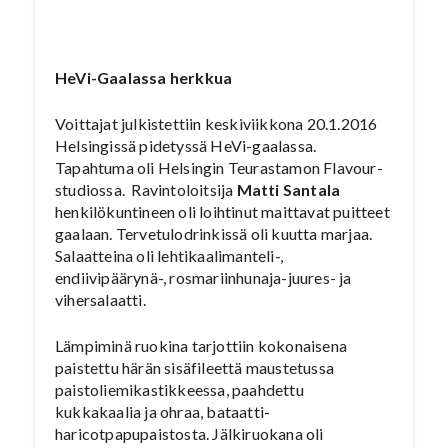
HeVi-Gaalassa herkkua
Voittajat julkistettiin keskiviikkona 20.1.2016
Helsingissä pidetyssä HeVi-gaalassa.
Tapahtuma oli Helsingin Teurastamon Flavour-
studiossa. Ravintoloitsija
Matti Santala
henkilökuntineen oli loihtinut maittavat puitteet
gaalaan. Tervetulodrinkissä oli kuutta marjaa.
Salaatteina oli lehtikaalimanteli-,
endiivipäärynä-, rosmariinhunaja-juures- ja
vihersalaatti.
Lämpiminä ruokina tarjottiin kokonaisena
paistettu härän sisäfileettä maustetussa
paistoliemikastikkeessa, paahdettu
kukkakaalia ja ohraa, bataatti-
haricotpapupaistosta. Jälkiruokana oli