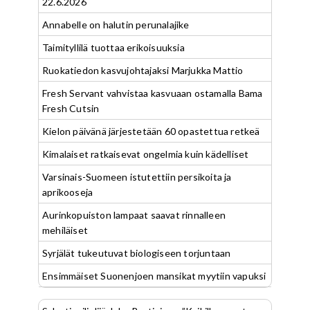
22.6.2026
Annabelle on halutin perunalajike
Taimityllilä tuottaa erikoisuuksia
Ruokatiedon kasvujohtajaksi Marjukka Mattio
Fresh Servant vahvistaa kasvuaan ostamalla Bama
Fresh Cutsin
Kielon päivänä järjestetään 60 opastettua retkeä
Kimalaiset ratkaisevat ongelmia kuin kädelliset
Varsinais-Suomeen istutettiin persikoita ja
aprikooseja
Aurinkopuiston lampaat saavat rinnalleen
mehiläiset
Syrjälät tukeutuvat biologiseen torjuntaan
Ensimmäiset Suonenjoen mansikat myytiin vapuksi