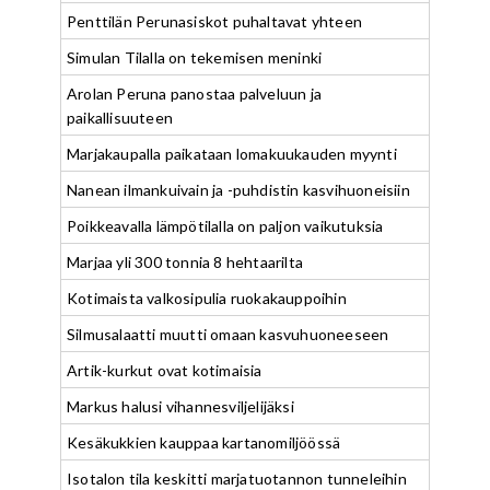
Penttilän Perunasiskot puhaltavat yhteen
Simulan Tilalla on tekemisen meninki
Arolan Peruna panostaa palveluun ja
paikallisuuteen
Marjakaupalla paikataan lomakuukauden myynti
Nanean ilmankuivain ja -puhdistin kasvihuoneisiin
Poikkeavalla lämpötilalla on paljon vaikutuksia
Marjaa yli 300 tonnia 8 hehtaarilta
Kotimaista valkosipulia ruokakauppoihin
Silmusalaatti muutti omaan kasvuhuoneeseen
Artik-kurkut ovat kotimaisia
Markus halusi vihannesviljelijäksi
Kesäkukkien kauppaa kartanomiljöössä
Isotalon tila keskitti marjatuotannon tunneleihin