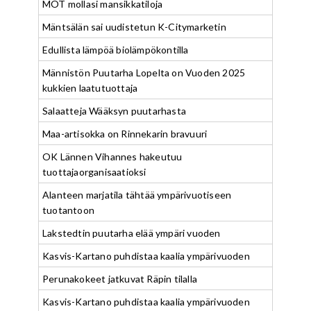
MOT mollasi mansikkatiloja
Mäntsälän sai uudistetun K-Citymarketin
Edullista lämpöä biolämpökontilla
Männistön Puutarha Lopelta on Vuoden 2025
kukkien laatutuottaja
Salaatteja Wääksyn puutarhasta
Maa-artisokka on Rinnekarin bravuuri
OK Lännen Vihannes hakeutuu
tuottajaorganisaatioksi
Alanteen marjatila tähtää ympärivuotiseen
tuotantoon
Lakstedtin puutarha elää ympäri vuoden
Kasvis-Kartano puhdistaa kaalia ympärivuoden
Perunakokeet jatkuvat Räpin tilalla
Kasvis-Kartano puhdistaa kaalia ympärivuoden