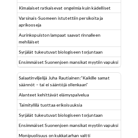
Kimalaiset ratkaisevat ongelmia kuin kädelliset
Varsinais-Suomeen istutettiin persikoita ja
aprikooseja
Aurinkopuiston lampaat saavat rinnalleen
mehiläiset
Syrjälät tukeutuvat biologiseen torjuntaan
Ensimmäiset Suonenjoen mansikat myytiin vapuksi
Salaatinviljelijä Juha Rautiainen:”Kaikille samat
säännöt – tai ei sääntöjä ollenkaan”
Alanteet kehittävät elämyspalvelua
Taimityllilä tuottaa erikoisuuksia
Syrjälät tukeutuvat biologiseen torjuntaan
Ensimmäiset Suonenjoen mansikat myytiin vapuksi
Monipuolisuus on kukkatarhan valtti