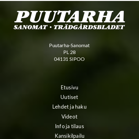
Puutarha-Sanomat
PL 28
04131 SIPOO
Etusivu
Uutiset
Lehdet ja haku
Videot
Info ja tilaus
Kansikilpailu