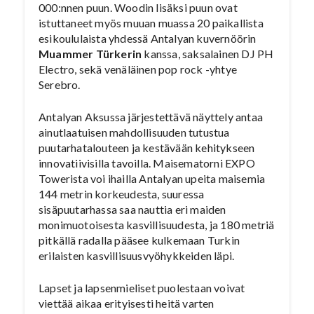
000:nnen puun. Woodin lisäksi puun ovat
istuttaneet myös muuan muassa 20 paikallista
esikoululaista yhdessä Antalyan kuvernöörin
Muammer Türkerin
kanssa, saksalainen DJ PH
Electro, sekä venäläinen pop rock -yhtye
Serebro.
Antalyan Aksussa järjestettävä näyttely antaa
ainutlaatuisen mahdollisuuden tutustua
puutarhatalouteen ja kestävään kehitykseen
innovatiivisilla tavoilla. Maisematorni EXPO
Towerista voi ihailla Antalyan upeita maisemia
144 metrin korkeudesta, suuressa
sisäpuutarhassa saa nauttia eri maiden
monimuotoisesta kasvillisuudesta, ja 180 metriä
pitkällä radalla pääsee kulkemaan Turkin
erilaisten kasvillisuusvyöhykkeiden läpi.
Lapset ja lapsenmieliset puolestaan voivat
viettää aikaa erityisesti heitä varten