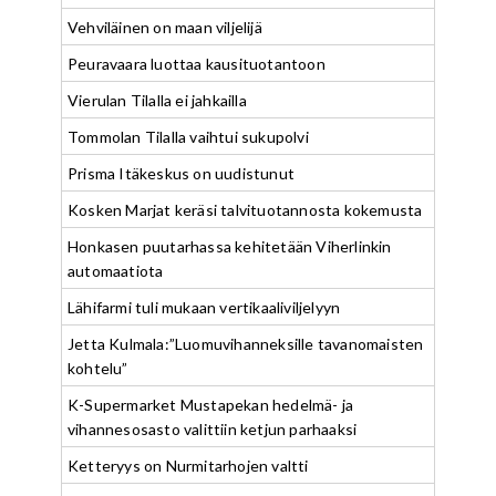
Vehviläinen on maan viljelijä
Peuravaara luottaa kausituotantoon
Vierulan Tilalla ei jahkailla
Tommolan Tilalla vaihtui sukupolvi
Prisma Itäkeskus on uudistunut
Kosken Marjat keräsi talvituotannosta kokemusta
Honkasen puutarhassa kehitetään Viherlinkin
automaatiota
Lähifarmi tuli mukaan vertikaaliviljelyyn
Jetta Kulmala:”Luomuvihanneksille tavanomaisten
kohtelu”
K-Supermarket Mustapekan hedelmä- ja
vihannesosasto valittiin ketjun parhaaksi
Ketteryys on Nurmitarhojen valtti