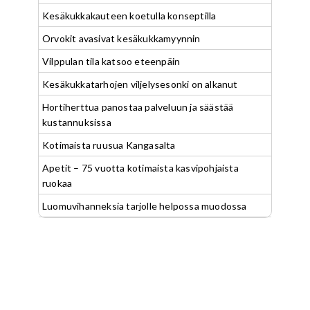
Kesäkukkakauteen koetulla konseptilla
Orvokit avasivat kesäkukkamyynnin
Vilppulan tila katsoo eteenpäin
Kesäkukkatarhojen viljelysesonki on alkanut
Hortiherttua panostaa palveluun ja säästää
kustannuksissa
Kotimaista ruusua Kangasalta
Apetit – 75 vuotta kotimaista kasvipohjaista
ruokaa
Luomuvihanneksia tarjolle helpossa muodossa