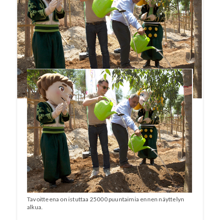
yhteen puutarha-alan, kestävän kehityksen ja
ekologisen ympäristön asiantuntijoita ja
toimijoita ympäri maailman. Huhtikuusta
lokakuuhun kestävään näyttelyyn odotetaan
jopa 8 miljoonaa vierailijaa.
Tavoitteena on istuttaa 25000 puuntaimia ennen näyttelyn
alkua.