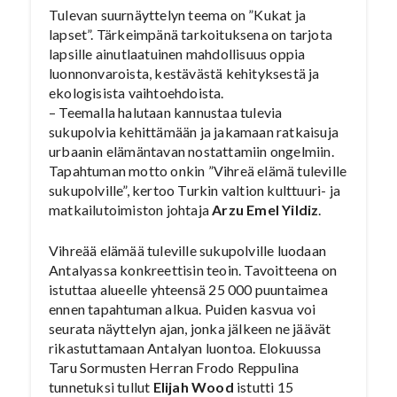
Tulevan suurnäyttelyn teema on ”Kukat ja
lapset”. Tärkeimpänä tarkoituksena on tarjota
lapsille ainutlaatuinen mahdollisuus oppia
luonnonvaroista, kestävästä kehityksestä ja
ekologisista vaihtoehdoista.
– Teemalla halutaan kannustaa tulevia
sukupolvia kehittämään ja jakamaan ratkaisuja
urbaanin elämäntavan nostattamiin ongelmiin.
Tapahtuman motto onkin ”Vihreä elämä tuleville
sukupolville”, kertoo Turkin valtion kulttuuri- ja
matkailutoimiston johtaja
Arzu Emel Yildiz
.
Vihreää elämää tuleville sukupolville luodaan
Antalyassa konkreettisin teoin. Tavoitteena on
istuttaa alueelle yhteensä 25 000 puuntaimea
ennen tapahtuman alkua. Puiden kasvua voi
seurata näyttelyn ajan, jonka jälkeen ne jäävät
rikastuttamaan Antalyan luontoa. Elokuussa
Taru Sormusten Herran Frodo Reppulina
tunnetuksi tullut
Elijah Wood
istutti 15