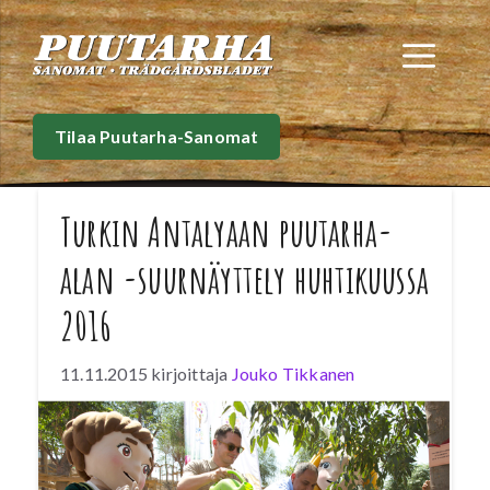
Siirry
sisältöön
Val
Tilaa Puutarha-Sanomat
Turkin Antalyaan puutarha-
alan -suurnäyttely huhtikuussa
2016
11.11.2015
kirjoittaja
Jouko Tikkanen
Puutarhatalouden kansainvälinen suurnäyttely
järjestetään ensi vuonna Turkin Antalyassa.
EXPO 2016 Antalya on ensimmäinen Turkin
isännöimä suurnäyttely. Tapahtuma kokoaa