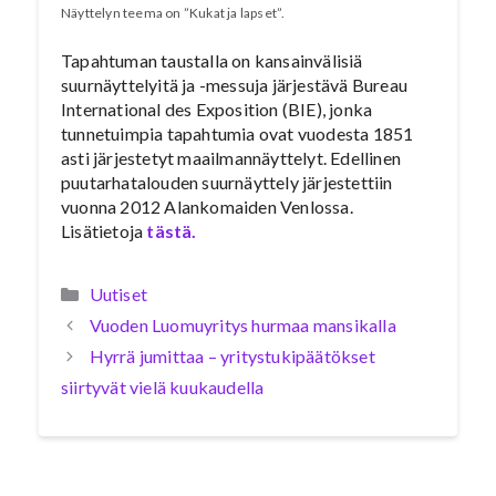
Näyttelyn teema on ”Kukat ja lapset”.
Tapahtuman taustalla on kansainvälisiä
suurnäyttelyitä ja -messuja järjestävä Bureau
International des Exposition (BIE), jonka
tunnetuimpia tapahtumia ovat vuodesta 1851
asti järjestetyt maailmannäyttelyt. Edellinen
puutarhatalouden suurnäyttely järjestettiin
vuonna 2012 Alankomaiden Venlossa.
Lisätietoja
tästä.
Kategoriat
Uutiset
Vuoden Luomuyritys hurmaa mansikalla
Hyrrä jumittaa – yritystukipäätökset
siirtyvät vielä kuukaudella