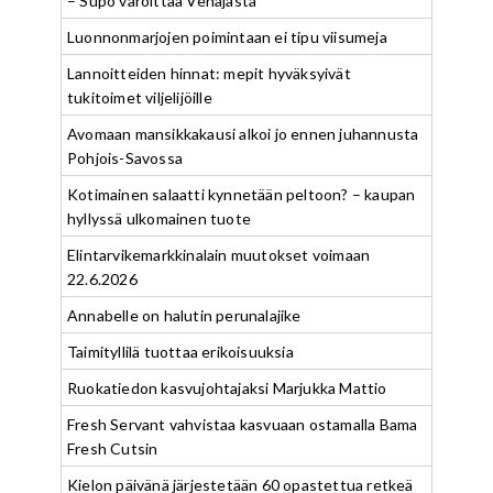
– Supo varoittaa Venäjästä
Luonnonmarjojen poimintaan ei tipu viisumeja
Lannoitteiden hinnat: mepit hyväksyivät
tukitoimet viljelijöille
Avomaan mansikkakausi alkoi jo ennen juhannusta
Pohjois-Savossa
Kotimainen salaatti kynnetään peltoon? – kaupan
hyllyssä ulkomainen tuote
Elintarvikemarkkinalain muutokset voimaan
22.6.2026
Annabelle on halutin perunalajike
Taimityllilä tuottaa erikoisuuksia
Ruokatiedon kasvujohtajaksi Marjukka Mattio
Fresh Servant vahvistaa kasvuaan ostamalla Bama
Fresh Cutsin
Kielon päivänä järjestetään 60 opastettua retkeä