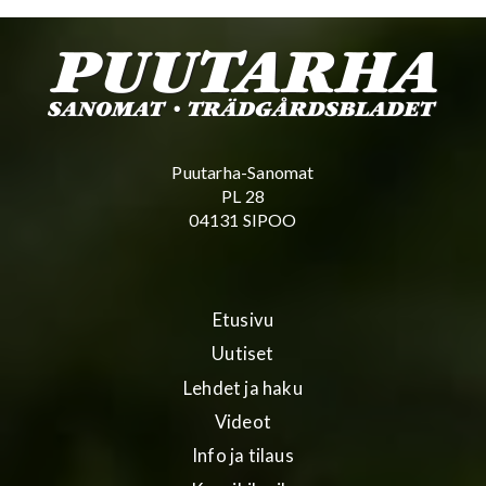
Puutarha-Sanomat
PL 28
04131 SIPOO
Etusivu
Uutiset
Lehdet ja haku
Videot
Info ja tilaus