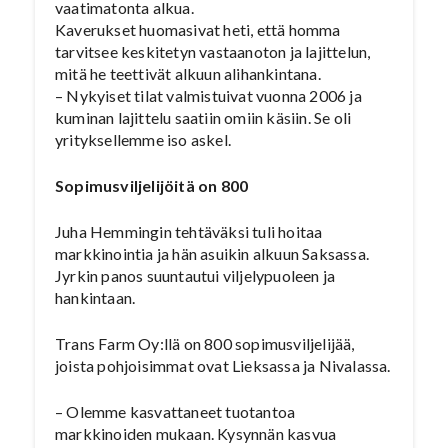
vaatimatonta alkua.
Kaverukset huomasivat heti, että homma
tarvitsee keskitetyn vastaanoton ja lajittelun,
mitä he teettivät alkuun alihankintana.
– Nykyiset tilat valmistuivat vuonna 2006 ja
kuminan lajittelu saatiin omiin käsiin. Se oli
yrityksellemme iso askel.
Sopimusviljelijöitä on 800
Juha Hemmingin tehtäväksi tuli hoitaa
markkinointia ja hän asuikin alkuun Saksassa.
Jyrkin panos suuntautui viljelypuoleen ja
hankintaan.
Trans Farm Oy:llä on 800 sopimusviljelijää,
joista pohjoisimmat ovat Lieksassa ja Nivalassa.
– Olemme kasvattaneet tuotantoa
markkinoiden mukaan. Kysynnän kasvua