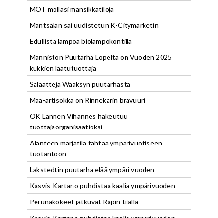
MOT mollasi mansikkatiloja
Mäntsälän sai uudistetun K-Citymarketin
Edullista lämpöä biolämpökontilla
Männistön Puutarha Lopelta on Vuoden 2025
kukkien laatutuottaja
Salaatteja Wääksyn puutarhasta
Maa-artisokka on Rinnekarin bravuuri
OK Lännen Vihannes hakeutuu
tuottajaorganisaatioksi
Alanteen marjatila tähtää ympärivuotiseen
tuotantoon
Lakstedtin puutarha elää ympäri vuoden
Kasvis-Kartano puhdistaa kaalia ympärivuoden
Perunakokeet jatkuvat Räpin tilalla
Kasvis-Kartano puhdistaa kaalia ympärivuoden