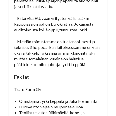
päivittelee, kuinka paljon papereita auditoinnit
ja sertifikaatit vaativat.
– Ei tarvita EU, vaan yritysten välisissäkin
kaupoissa on paljon byrokratiaa. Jokaisesta
auditoinnista kyllä oppii, tunnustaa Jyrki.
– Meidän toimintamme on tuotannollisesti ja
teknisesti helppoa, kun laitoksessamme on vain
yksi artikkeli. Toki siinä on markkinointiriski,
mutta suomalainen kumina on haluttua,
päättelee toimitusjohtaja Jyrki Leppälä.
Faktat
Trans Farm Oy
Omistajina Jyrki Leppälä ja Juha Hemminki
Liikevaihto vajaa 5 miljoonaa euroa
Teollisuuslaitos Riihimäellä, kone- ja