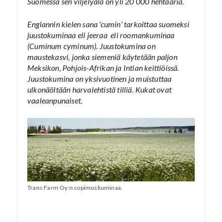
Suomessa sen viljelyala on yli 20 000 hehtaaria.
Englannin kielen sana ‘cumin’ tarkoittaa suomeksi
juustokuminaa eli jeeraa eli roomankuminaa
(Cuminum cyminum). Juustokumina on
maustekasvi, jonka siemeniä käytetään paljon
Meksikon, Pohjois-Afrikan ja Intian keittiöissä.
Juustokumina on yksivuotinen ja muistuttaa
ulkonäöltään harvalehtistä tilliä. Kukat ovat
vaaleanpunaiset.
Trans Farm Oy:n sopimuskuminaa.