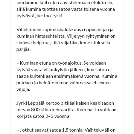
joudumme kuitenkin aavistelemaan etukäteen,
sillä kumina tuottaa satoa vasta toisena vuonna
kylvöstä, kertoo Jyrki.
Viljelijöiden sopimushalukkuus riippuu viljan ja
kuminan hintasuhteista. Viljelyyn ryhtyminen on
sinänsä helppoa, sillä viljatilan koneistuksella
pärjää.
– Kuminan etuna on työnajoitus. Se voidaan
kylvää vasta viljankylvön jälkeen, kun satoa ei
saada kuitenkaan ensimmäisenä vuonna. Kumina
puidaan jo heinä-elokuun vaihteessa eli ennen
viljoja.
Jyrki Leppälä kertoo pitkäaikaisen keskisadon
olevan 800 kiloa hehtaarilta. Kuminasta voidaan
korjata satoa 2–3 vuonna.
– Jotkut saavat satoa 1,5 tonnia. Vaihteluväli on