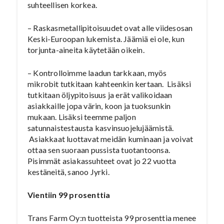
suhteellisen korkea.
– Raskasmetallipitoisuudet ovat alle viidesosan
Keski-Euroopan lukemista. Jäämiä ei ole, kun
torjunta-aineita käytetään oikein.
– Kontrolloimme laadun tarkkaan, myös
mikrobit tutkitaan kahteenkin kertaan. Lisäksi
tutkitaan öljypitoisuus ja erät valikoidaan
asiakkaille jopa värin, koon ja tuoksunkin
mukaan. Lisäksi teemme paljon
satunnaistestausta kasvinsuojelujäämistä.
Asiakkaat luottavat meidän kuminaan ja voivat
ottaa sen suoraan pussista tuotantoonsa.
Pisimmät asiakassuhteet ovat jo 22 vuotta
kestäneitä, sanoo Jyrki.
Vientiin 99 prosenttia
Trans Farm Oy:n tuotteista 99 prosenttia menee