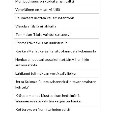
Monipuolisuus on kukkatarhan valtti
Vehviläinen on maan viljelijä
Peuravaara luottaa kausituotantoon
Vierulan Tilalla ei jahkailla
Tommolan Tilalla vaihtui sukupolvi
Prisma Itäkeskus on uudistunut
Kosken Marjat keräsi talvituotannosta kokemusta
Honkasen puutarhassa kehitetään Viherlinkin
automaatiota
Lähifarmi tuli mukaan vertikaaliviljelyyn
Jetta Kulmala:”Luomuvihanneksille tavanomaisten
kohtelu”
K-Supermarket Mustapekan hedelmä- ja
vihannesosasto valittiin ketjun parhaaksi
Ketteryys on Nurmitarhojen valtti