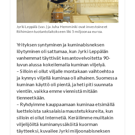
Jyrki Leppälä (vas.) ja Juha Hemminki ovat investoineet
Riihimäen tuotantolaitokseen liki 5 miljoonaa euroa.
Yrityksen syntyminen ja kuminabisneksen
löytyminen oli sattumaa, kun Jyrki Leppälän
vanhemmat täyttivät kesantovelvoitetta 90-
luvun alussa kokeilemalla kuminan viljelyä.
– Silloin ei ollut viljalle montakaan vaihtoehtoa
ja kynnys viljellä kuminaa oli alhainen. Suomessa
kuminan käyttö oli pientä, ja heti piti suunnata
vientiin, vaikka emme viennistä mitään
tienneetkään.
– Ryhdyimme kauppaamaan kuminaa etsimällä
luetteloista saksalaisia maustetukkureita, kun
silloin ei ollut Internetiä. Keräilimme muiltakin
viljelijöiltä kuminanyssäköitä kuorman
täytteeksi, kuvailee Jyrki miljoonabisneksen