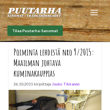
Siirry
sisältöön
Val
Tilaa Puutarha-Sanomat
Poiminta lehdestä nro 9/2015:
Maailman johtava
kuminakauppias
26.10.2015
kirjoittaja
Jouko Tikkanen
Kumituotteita valmistanut Nokia nousi
2000-luvun alussa maailman johtavaksi
kännykänvalmistajaksi. Samoin Trans Farm
Oy sopimusviljelijöineen nousi maailman