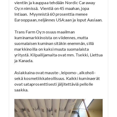
vientiin ja kauppaa tehdään Nordic Caraway
Oy:n nimissä. Vientiä on 45 maahan, jopa
Intiaan. Myynnistä 60 prosenttia menee
Eurooppaan, neljännes USA:aan ja loput Aasiaan.
Trans Farm Oy:n osuus maailman
kuminamarkkinoista on viidennes, mutta
suomalaisen kuminan sitäkin enemmän, sillä
markkinoilla on kaksi muuta suomalaista
yritystä. Kilpailijamaita ovat mm. Tsekki, Liettua
ja Kanada.
Asiakkaina ovat mauste-, leipomo-, alkoholi-
sekä kosmetiikkateollisuus. Kaikki kuminaerät
ovat sataprosenttisesti jäljitettäviä pellolle
saakka.