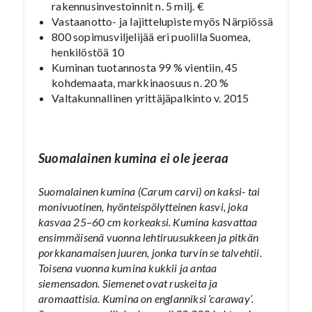
rakennusinvestoinnit n. 5 milj. €
Vastaanotto- ja lajittelupiste myös Närpiössä
800 sopimusviljelijää eri puolilla Suomea,
henkilöstöä 10
Kuminan tuotannosta 99 % vientiin, 45
kohdemaata, markkinaosuus n. 20 %
Valtakunnallinen yrittäjäpalkinto v. 2015
Suomalainen kumina ei ole jeeraa
Suomalainen kumina (Carum carvi) on kaksi- tai
monivuotinen, hyönteispölytteinen kasvi, joka
kasvaa 25–60 cm korkeaksi. Kumina kasvattaa
ensimmäisenä vuonna lehtiruusukkeen ja pitkän
porkkanamaisen juuren, jonka turvin se talvehtii.
Toisena vuonna kumina kukkii ja antaa
siemensadon. Siemenet ovat ruskeita ja
aromaattisia. Kumina on englanniksi ‘caraway’.