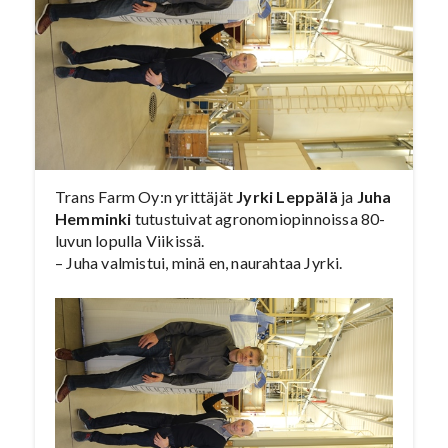
johtavaksi kuminan valmistajiksi ja on sitä
edelleen. Suomalaisen kuminan laatu tekee
siitä halutun tuotteen
maailmanmarkkinoilla. Yritys sai
Valtakunnallisen yrittäjäpalkinnon 2015.
[PUUTARHA-SANOMAT: RIIHIMÄKI]
Trans Farm Oy:n yrittäjät
Jyrki Leppälä
ja
Juha
Hemminki
tutustuivat agronomiopinnoissa 80-
luvun lopulla Viikissä.
– Juha valmistui, minä en, naurahtaa Jyrki.