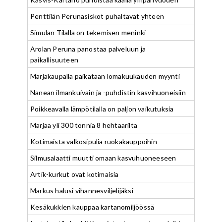
Penttilän Perunasiskot puhaltavat yhteen
Simulan Tilalla on tekemisen meninki
Arolan Peruna panostaa palveluun ja
paikallisuuteen
Marjakaupalla paikataan lomakuukauden myynti
Nanean ilmankuivain ja -puhdistin kasvihuoneisiin
Poikkeavalla lämpötilalla on paljon vaikutuksia
Marjaa yli 300 tonnia 8 hehtaarilta
Kotimaista valkosipulia ruokakauppoihin
Silmusalaatti muutti omaan kasvuhuoneeseen
Artik-kurkut ovat kotimaisia
Markus halusi vihannesviljelijäksi
Kesäkukkien kauppaa kartanomiljöössä