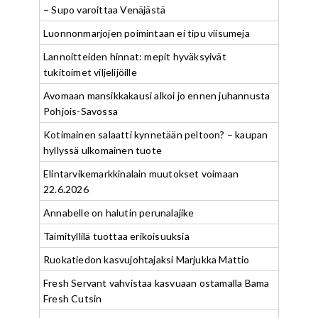
– Supo varoittaa Venäjästä
Luonnonmarjojen poimintaan ei tipu viisumeja
Lannoitteiden hinnat: mepit hyväksyivät
tukitoimet viljelijöille
Avomaan mansikkakausi alkoi jo ennen juhannusta
Pohjois-Savossa
Kotimainen salaatti kynnetään peltoon? – kaupan
hyllyssä ulkomainen tuote
Elintarvikemarkkinalain muutokset voimaan
22.6.2026
Annabelle on halutin perunalajike
Taimityllilä tuottaa erikoisuuksia
Ruokatiedon kasvujohtajaksi Marjukka Mattio
Fresh Servant vahvistaa kasvuaan ostamalla Bama
Fresh Cutsin