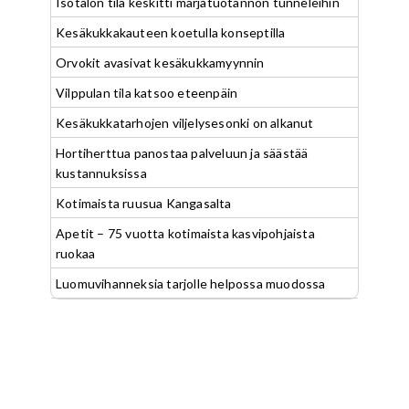
Isotalon tila keskitti marjatuotannon tunneleihin
Kesäkukkakauteen koetulla konseptilla
Orvokit avasivat kesäkukkamyynnin
Vilppulan tila katsoo eteenpäin
Kesäkukkatarhojen viljelysesonki on alkanut
Hortiherttua panostaa palveluun ja säästää
kustannuksissa
Kotimaista ruusua Kangasalta
Apetit – 75 vuotta kotimaista kasvipohjaista
ruokaa
Luomuvihanneksia tarjolle helpossa muodossa