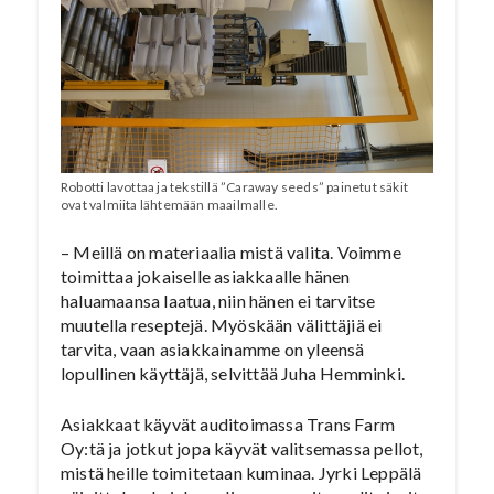
Robotti lavottaa ja tekstillä ”Caraway seeds” painetut säkit
ovat valmiita lähtemään maailmalle.
– Meillä on materiaalia mistä valita. Voimme
toimittaa jokaiselle asiakkaalle hänen
haluamaansa laatua, niin hänen ei tarvitse
muutella reseptejä. Myöskään välittäjiä ei
tarvita, vaan asiakkainamme on yleensä
lopullinen käyttäjä, selvittää Juha Hemminki.
Asiakkaat käyvät auditoimassa Trans Farm
Oy:tä ja jotkut jopa käyvät valitsemassa pellot,
mistä heille toimitetaan kuminaa. Jyrki Leppälä