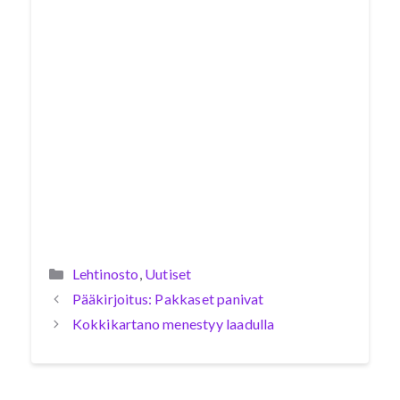
Kategoriat
Lehtinosto
,
Uutiset
Pääkirjoitus: Pakkaset panivat
Kokkikartano menestyy laadulla