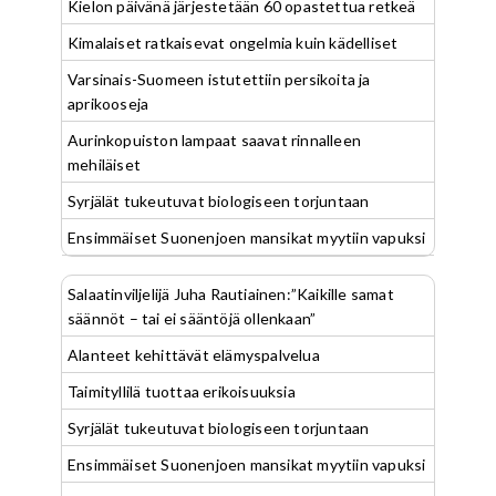
Kielon päivänä järjestetään 60 opastettua retkeä
Kimalaiset ratkaisevat ongelmia kuin kädelliset
Varsinais-Suomeen istutettiin persikoita ja
aprikooseja
Aurinkopuiston lampaat saavat rinnalleen
mehiläiset
Syrjälät tukeutuvat biologiseen torjuntaan
Ensimmäiset Suonenjoen mansikat myytiin vapuksi
Salaatinviljelijä Juha Rautiainen:”Kaikille samat
säännöt – tai ei sääntöjä ollenkaan”
Alanteet kehittävät elämyspalvelua
Taimityllilä tuottaa erikoisuuksia
Syrjälät tukeutuvat biologiseen torjuntaan
Ensimmäiset Suonenjoen mansikat myytiin vapuksi