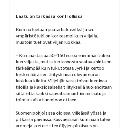
Laatu on tarkassa kontrollissa
Kumina luetaan puutarhakasviksi ja sen
ympäristötuki on korkeampi kuin viljalla,
muutoin tuet ovat viljan luokkaa.
– Kuminasta saa 50–150 euroa enemmän tukea
kun viljasta, mutta tuotannosta saatava hinta on
tärkeämpää kuin tuki, toteaa Jyrki ja kertoo
keskimääräisen tilityshinnan olevan euron
luokkaa kilolta. Viljelijät varastoivat kuminaa
tiloilla ja kaksiosaisella tilityksellä huolehditaan
siitä, että kaikki saavat saman hinnan laatu ja
toimitusaika huomioon ottaen.
Suomen pohjoisissa oloissa, viileässä yössä ja
pitkässä päivässä, kasvaessaan kuminaan tulee
aromeja ja eteeristen öljyjen pitoisuus on