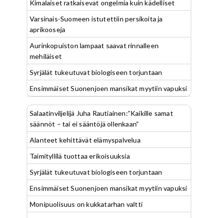
Kimalaiset ratkaisevat ongelmia kuin kädelliset
Varsinais-Suomeen istutettiin persikoita ja
aprikooseja
Aurinkopuiston lampaat saavat rinnalleen
mehiläiset
Syrjälät tukeutuvat biologiseen torjuntaan
Ensimmäiset Suonenjoen mansikat myytiin vapuksi
Salaatinviljelijä Juha Rautiainen:”Kaikille samat
säännöt – tai ei sääntöjä ollenkaan”
Alanteet kehittävät elämyspalvelua
Taimityllilä tuottaa erikoisuuksia
Syrjälät tukeutuvat biologiseen torjuntaan
Ensimmäiset Suonenjoen mansikat myytiin vapuksi
Monipuolisuus on kukkatarhan valtti