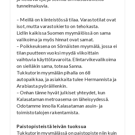
tunnelmakuvia.
– Meillä on kiinteistössä tilaa. Varastotilat ovat
isot, mutta varastokierto on tehokasta.
Lidlin kaikissa Suomen myymälöissä on sama
valikoima ja myös hinnat ovat samat.
– Poikkeuksena on Sörnäisten myymälä, jossa ei
tilan puutteen vuoksi myydä viikoittain
vaihtuvia käyttötavaroita. Elintarvikevalikoima
on sielläkin sama, toteaa Sanna.
Tukkutorin myymälän pihalla on 68
autopaikkaa, ja asiakkaita tulee Hermannista ja
Arabiasta pyöräillenkin.
– Onhan tänne hyvät julkiset yhteydet, kun
Kalasataman metroasema on läheisyydessä.
Odotamme innolla Kalasataman asuin- ja
toimistotalojen rakentamista.
Paistopisteistä leivän tuoksua
Tukkutorin myymälässä on paistopiste niin kuin