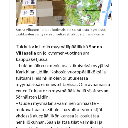
Sanna Viitanen iloitsee kotimaisista salaateista ja yrteistä.
Laatikoiden väritys viestii selkeästi alkuperän asiakkaille.
Tukkutorin Lidlin myymäläpäällikkö
Sanna
Viitasella
on jo kymmenvuotinen ura
kauppaketjussa.
– Lukion jälkeen menin osa-aikaiseksi myyjäksi
Karkkilan Lidliin. Kohosin vuoropäälliköksi ja
tultuani Helsinkiin olen ollut useassa
myymälässä esimiestehtävissä. Olin avaamassa
ennen Tukkutorin myymälää lähellä sijaitsevan
Sörnäisten Lidlin.
– Uuden myymälän avaaminen on haaste –
mukava haaste. Silloin saa valita työntekijät
yhdessä aluepäällikön kanssa ja kouluttaa
henkilökunnan. Saan laittaa tilat valmiiksi ja