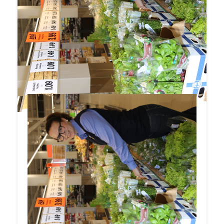
Lidl on kasvattanut myyntiään myös laman
aikana reipasta tahtia samalla, kun
vähittäiskaupan kokonaismyynti on polkenut
paikallaan. Euroopan suurimman kaupparyhmän
manttelia tavoittelevalla Lidlillä on Suomessa
nyt 146 myymälää, joista tuorein avattiin
Helsingin Tukkutorin laitaan kesäkuussa.