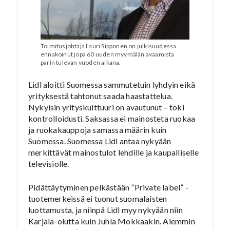
Toimitusjohtaja Lauri Sipponen on julkisuudessa
ennakoinut jopa 60 uuden myymälän avaamista
parin tulevan vuoden aikana.
Lidl aloitti Suomessa sammutetuin lyhdyin eikä
yrityksestä tahtonut saada haastattelua.
Nykyisin yrityskulttuuri on avautunut – toki
kontrolloidusti. Saksassa ei mainosteta ruokaa
ja ruokakauppoja samassa määrin kuin
Suomessa. Suomessa Lidl antaa nykyään
merkittävät mainostulot lehdille ja kaupalliselle
televisiolle.
Pidättäytyminen pelkästään ”Private label” -
tuotemerkeissä ei tuonut suomalaisten
luottamusta, ja niinpä Lidl myy nykyään niin
Karjala-olutta kuin Juhla Mokkaakin. Aiemmin