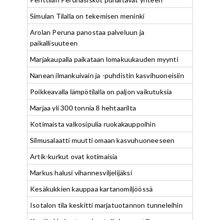
Simulan Tilalla on tekemisen meninki
Arolan Peruna panostaa palveluun ja
paikallisuuteen
Marjakaupalla paikataan lomakuukauden myynti
Nanean ilmankuivain ja -puhdistin kasvihuoneisiin
Poikkeavalla lämpötilalla on paljon vaikutuksia
Marjaa yli 300 tonnia 8 hehtaarilta
Kotimaista valkosipulia ruokakauppoihin
Silmusalaatti muutti omaan kasvuhuoneeseen
Artik-kurkut ovat kotimaisia
Markus halusi vihannesviljelijäksi
Kesäkukkien kauppaa kartanomiljöössä
Isotalon tila keskitti marjatuotannon tunneleihin