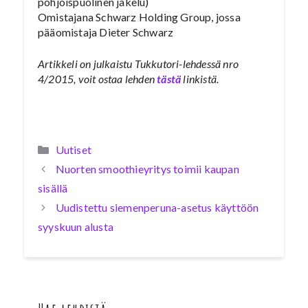
pohjoispuolinen jakelu)
Omistajana Schwarz Holding Group, jossa
pääomistaja Dieter Schwarz
Artikkeli on julkaistu Tukkutori-lehdessä nro
4/2015, voit ostaa lehden
tästä
linkistä.
Kategoriat
Uutiset
Nuorten smoothieyritys toimii kaupan
sisällä
Uudistettu siemenperuna-asetus käyttöön
syyskuun alusta