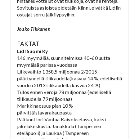
hintaneuvottelut ovat tiukkoja, ovat ne rehtejä.
Sovituista asioista pidetään kiinni, eivätkä Lidlin
ostajat sorru jälkilypsyihin.
Jouko Tikkanen
FAKTAT
Lidl Suomi Ky
146 myymälää, suunnitelmissa 40–60 uutta
myymälää parissa vuodessa
Liikevaihto 1358,5 miljoonaa 2/2015
päättyneellä tilikaudella(kasvua 14 %, edellisellä
vuoden 2013 tilikaudella kasvua 24 %)
Tulos ennen veroja 78 miljoonaa (edellisellä
tilikaudella 79 miljoonaa)
Markkinaosuus pian 10 %
päivittäistavarakaupasta
Pääkonttori Vantaa Kaivokselassa, kaksi
jakelukeskusta: Janakkala (Tampereen
eteläpuoli) ja Laukaa (Tampereen