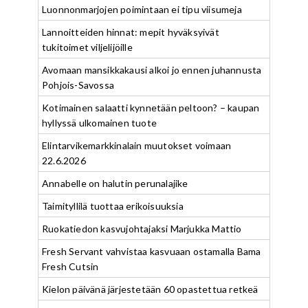
Luonnonmarjojen poimintaan ei tipu viisumeja
Lannoitteiden hinnat: mepit hyväksyivät
tukitoimet viljelijöille
Avomaan mansikkakausi alkoi jo ennen juhannusta
Pohjois-Savossa
Kotimainen salaatti kynnetään peltoon? – kaupan
hyllyssä ulkomainen tuote
Elintarvikemarkkinalain muutokset voimaan
22.6.2026
Annabelle on halutin perunalajike
Taimityllilä tuottaa erikoisuuksia
Ruokatiedon kasvujohtajaksi Marjukka Mattio
Fresh Servant vahvistaa kasvuaan ostamalla Bama
Fresh Cutsin
Kielon päivänä järjestetään 60 opastettua retkeä