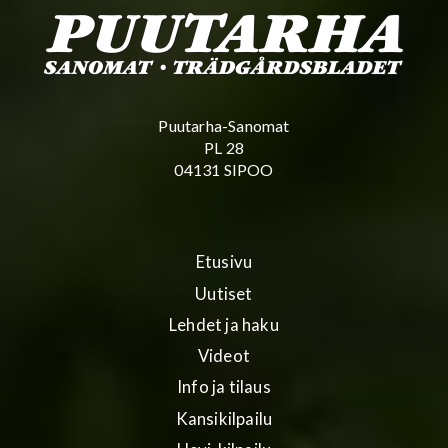
Puutarha-Sanomat
PL 28
04131 SIPOO
Etusivu
Uutiset
Lehdet ja haku
Videot
Info ja tilaus
Kansikilpailu