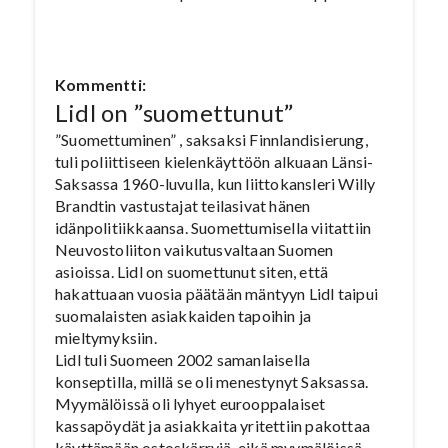
Kommentti:
Lidl on ”suomettunut”
”Suomettuminen” , saksaksi Finnlandisierung,
tuli poliittiseen kielenkäyttöön alkuaan Länsi-
Saksassa 1960-luvulla, kun liittokansleri Willy
Brandtin vastustajat teilasivat hänen
idänpolitiikkaansa. Suomettumisella viitattiin
Neuvostoliiton vaikutusvaltaan Suomen
asioissa. Lidl on suomettunut siten, että
hakattuaan vuosia päätään mäntyyn Lidl taipui
suomalaisten asiakkaiden tapoihin ja
mieltymyksiin.
Lidl tuli Suomeen 2002 samanlaisella
konseptilla, millä se oli menestynyt Saksassa.
Myymälöissä oli lyhyet eurooppalaiset
kassapöydät ja asiakkaita yritettiin pakottaa
käyttämään ostoskärryjä, eikä myymälöissä