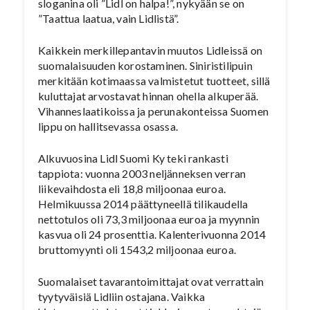
sloganina oli ”Lidl on halpa!”, nykyään se on
”Taattua laatua, vain Lidlistä”.
Kaikkein merkillepantavin muutos Lidleissä on
suomalaisuuden korostaminen. Siniristilipuin
merkitään kotimaassa valmistetut tuotteet, sillä
kuluttajat arvostavat hinnan ohella alkuperää.
Vihanneslaatikoissa ja perunakonteissa Suomen
lippu on hallitsevassa osassa.
Alkuvuosina Lidl Suomi Ky teki rankasti
tappiota: vuonna 2003 neljänneksen verran
liikevaihdosta eli 18,8 miljoonaa euroa.
Helmikuussa 2014 päättyneellä tilikaudella
nettotulos oli 73,3 miljoonaa euroa ja myynnin
kasvua oli 24 prosenttia. Kalenterivuonna 2014
bruttomyynti oli 1543,2 miljoonaa euroa.
Suomalaiset tavarantoimittajat ovat verrattain
tyytyväisiä Lidliin ostajana. Vaikka