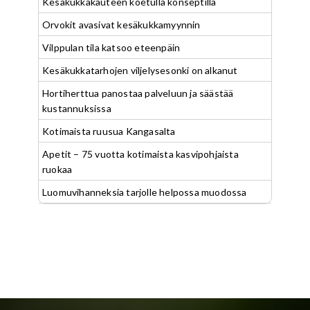
Kesäkukkakauteen koetulla konseptilla
Orvokit avasivat kesäkukkamyynnin
Vilppulan tila katsoo eteenpäin
Kesäkukkatarhojen viljelysesonki on alkanut
Hortiherttua panostaa palveluun ja säästää
kustannuksissa
Kotimaista ruusua Kangasalta
Apetit – 75 vuotta kotimaista kasvipohjaista
ruokaa
Luomuvihanneksia tarjolle helpossa muodossa