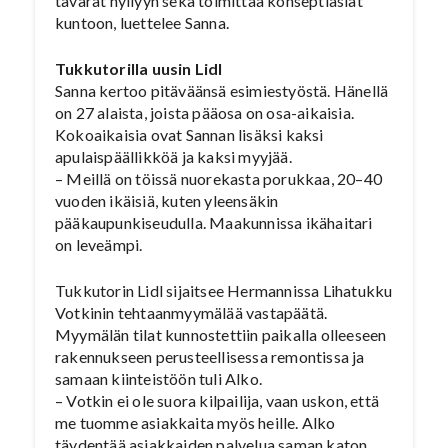
tavarat hyllyyn sekä toimittaa konseptiasiat
kuntoon, luettelee Sanna.
Tukkutorilla uusin Lidl
Sanna kertoo pitäväänsä esimiestyöstä. Hänellä
on 27 alaista, joista pääosa on osa-aikaisia.
Kokoaikaisia ovat Sannan lisäksi kaksi
apulaispäällikköä ja kaksi myyjää.
– Meillä on töissä nuorekasta porukkaa, 20–40
vuoden ikäisiä, kuten yleensäkin
pääkaupunkiseudulla. Maakunnissa ikähaitari
on leveämpi.
Tukkutorin Lidl sijaitsee Hermannissa Lihatukku
Votkinin tehtaanmyymälää vastapäätä.
Myymälän tilat kunnostettiin paikalla olleeseen
rakennukseen perusteellisessa remontissa ja
samaan kiinteistöön tuli Alko.
– Votkin ei ole suora kilpailija, vaan uskon, että
me tuomme asiakkaita myös heille. Alko
täydentää asiakkaiden palvelua saman katon