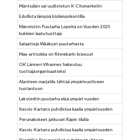
Mäntsälän sai uudistetun K-Citymarketin
Edullista lämpöä biolämpökontilla
Männistön Puutarha Lopelta on Vuoden 2025
kukkien laatutuottaja
Salaatteja Wääksyn puutarhasta
Maa-artisokka on Rinnekarin bravuuri
OK Lännen Vihannes hakeutuu
tuottajaorganisaatioksi
Alanteen marjatila tähtää ympärivuotiseen
tuotantoon
Lakstedtin puutarha elää ympäri vuoden
Kasvis-Kartano puhdistaa kaalia ympärivuoden
Perunakokeet jatkuvat Räpin tilalla
Kasvis-Kartano puhdistaa kaalia ympärivuoden
Penttilän Perunasiskot puhaltavat yhteen