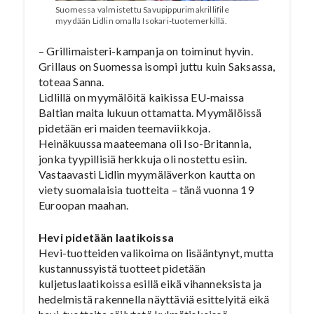
Suomessa valmistettu Savupippurimakrillifile
myydään Lidlin omalla Isokari-tuotemerkillä.
– Grillimaisteri-kampanja on toiminut hyvin.
Grillaus on Suomessa isompi juttu kuin Saksassa,
toteaa Sanna.
Lidlillä on myymälöitä kaikissa EU-maissa
Baltian maita lukuun ottamatta. Myymälöissä
pidetään eri maiden teemaviikkoja.
Heinäkuussa maateemana oli Iso-Britannia,
jonka tyypillisiä herkkuja oli nostettu esiin.
Vastaavasti Lidlin myymäläverkon kautta on
viety suomalaisia tuotteita – tänä vuonna 19
Euroopan maahan.
Hevi pidetään laatikoissa
Hevi-tuotteiden valikoima on lisääntynyt, mutta
kustannussyistä tuotteet pidetään
kuljetuslaatikoissa esillä eikä vihanneksista ja
hedelmistä rakennella näyttäviä esittelyitä eikä