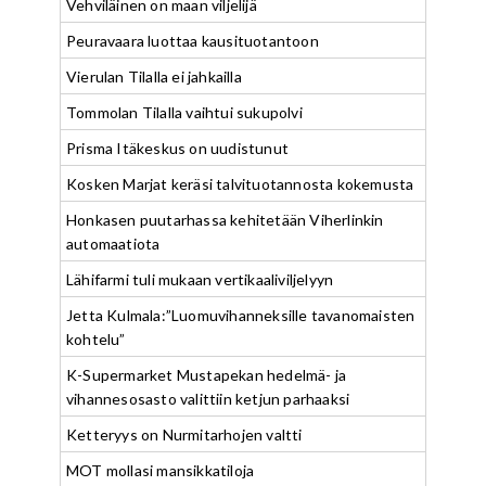
Vehviläinen on maan viljelijä
Peuravaara luottaa kausituotantoon
Vierulan Tilalla ei jahkailla
Tommolan Tilalla vaihtui sukupolvi
Prisma Itäkeskus on uudistunut
Kosken Marjat keräsi talvituotannosta kokemusta
Honkasen puutarhassa kehitetään Viherlinkin
automaatiota
Lähifarmi tuli mukaan vertikaaliviljelyyn
Jetta Kulmala:”Luomuvihanneksille tavanomaisten
kohtelu”
K-Supermarket Mustapekan hedelmä- ja
vihannesosasto valittiin ketjun parhaaksi
Ketteryys on Nurmitarhojen valtti
MOT mollasi mansikkatiloja