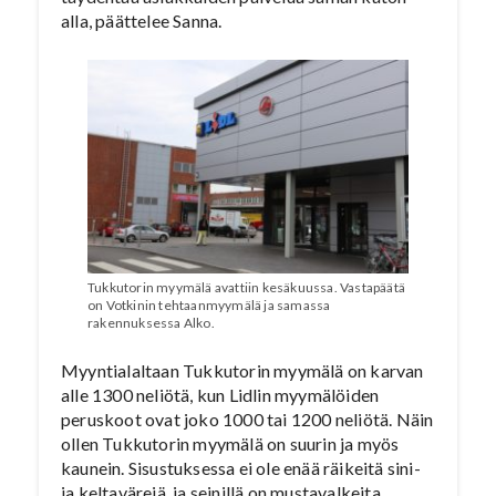
alla, päättelee Sanna.
Tukkutorin myymälä avattiin kesäkuussa. Vastapäätä
on Votkinin tehtaanmyymälä ja samassa
rakennuksessa Alko.
Myyntialaltaan Tukkutorin myymälä on karvan
alle 1300 neliötä, kun Lidlin myymälöiden
peruskoot ovat joko 1000 tai 1200 neliötä. Näin
ollen Tukkutorin myymälä on suurin ja myös
kaunein. Sisustuksessa ei ole enää räikeitä sini-
ja keltavärejä, ja seinillä on mustavalkeita