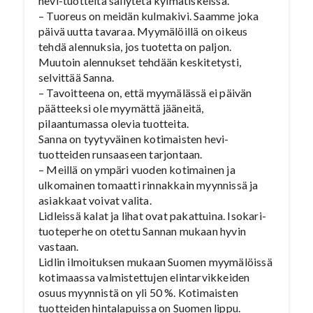
hevi-tuotteita säilytetä kylmätiskeissä.
– Tuoreus on meidän kulmakivi. Saamme joka
päivä uutta tavaraa. Myymälöillä on oikeus
tehdä alennuksia, jos tuotetta on paljon.
Muutoin alennukset tehdään keskitetysti,
selvittää Sanna.
– Tavoitteena on, että myymälässä ei päivän
päätteeksi ole myymättä jääneitä,
pilaantumassa olevia tuotteita.
Sanna on tyytyväinen kotimaisten hevi-
tuotteiden runsaaseen tarjontaan.
– Meillä on ympäri vuoden kotimainen ja
ulkomainen tomaatti rinnakkain myynnissä ja
asiakkaat voivat valita.
Lidleissä kalat ja lihat ovat pakattuina. Isokari-
tuoteperhe on otettu Sannan mukaan hyvin
vastaan.
Lidlin ilmoituksen mukaan Suomen myymälöissä
kotimaassa valmistettujen elintarvikkeiden
osuus myynnistä on yli 50 %. Kotimaisten
tuotteiden hintalapuissa on Suomen lippu.