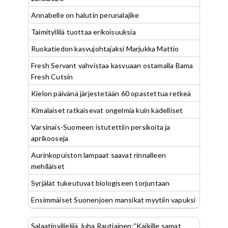
Annabelle on halutin perunalajike
Taimityllilä tuottaa erikoisuuksia
Ruokatiedon kasvujohtajaksi Marjukka Mattio
Fresh Servant vahvistaa kasvuaan ostamalla Bama
Fresh Cutsin
Kielon päivänä järjestetään 60 opastettua retkeä
Kimalaiset ratkaisevat ongelmia kuin kädelliset
Varsinais-Suomeen istutettiin persikoita ja
aprikooseja
Aurinkopuiston lampaat saavat rinnalleen
mehiläiset
Syrjälät tukeutuvat biologiseen torjuntaan
Ensimmäiset Suonenjoen mansikat myytiin vapuksi
Salaatinviljelijä Juha Rautiainen:”Kaikille samat