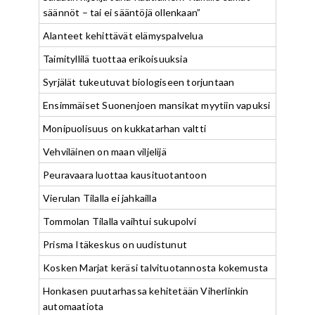
säännöt – tai ei sääntöjä ollenkaan”
Alanteet kehittävät elämyspalvelua
Taimityllilä tuottaa erikoisuuksia
Syrjälät tukeutuvat biologiseen torjuntaan
Ensimmäiset Suonenjoen mansikat myytiin vapuksi
Monipuolisuus on kukkatarhan valtti
Vehviläinen on maan viljelijä
Peuravaara luottaa kausituotantoon
Vierulan Tilalla ei jahkailla
Tommolan Tilalla vaihtui sukupolvi
Prisma Itäkeskus on uudistunut
Kosken Marjat keräsi talvituotannosta kokemusta
Honkasen puutarhassa kehitetään Viherlinkin
automaatiota