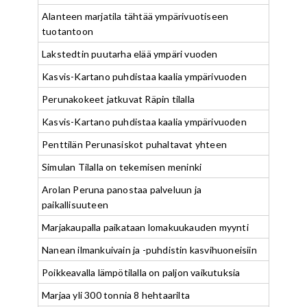
Alanteen marjatila tähtää ympärivuotiseen
tuotantoon
Lakstedtin puutarha elää ympäri vuoden
Kasvis-Kartano puhdistaa kaalia ympärivuoden
Perunakokeet jatkuvat Räpin tilalla
Kasvis-Kartano puhdistaa kaalia ympärivuoden
Penttilän Perunasiskot puhaltavat yhteen
Simulan Tilalla on tekemisen meninki
Arolan Peruna panostaa palveluun ja
paikallisuuteen
Marjakaupalla paikataan lomakuukauden myynti
Nanean ilmankuivain ja -puhdistin kasvihuoneisiin
Poikkeavalla lämpötilalla on paljon vaikutuksia
Marjaa yli 300 tonnia 8 hehtaarilta