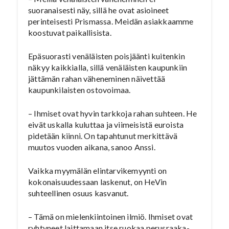
suoranaisesti näy, sillä he ovat asioineet
perinteisesti Prismassa. Meidän asiakkaamme
koostuvat paikallisista.
Epäsuorasti venäläisten poisjäänti kuitenkin
näkyy kaikkialla, sillä venäläisten kaupunkiin
jättämän rahan väheneminen näivettää
kaupunkilaisten ostovoimaa.
– Ihmiset ovat hyvin tarkkoja rahan suhteen. He
eivät uskalla kuluttaa ja viimeisistä euroista
pidetään kiinni. On tapahtunut merkittävä
muutos vuoden aikana, sanoo Anssi.
Vaikka myymälän elintarvikemyynti on
kokonaisuudessaan laskenut, on HeVin
suhteellinen osuus kasvanut.
– Tämä on mielenkiintoinen ilmiö. Ihmiset ovat
ryhtyneet laittamaan itse ruokaa perusraaka-