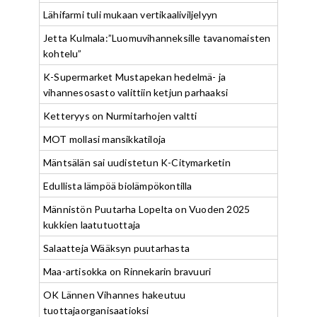
Lähifarmi tuli mukaan vertikaaliviljelyyn
Jetta Kulmala:”Luomuvihanneksille tavanomaisten
kohtelu”
K-Supermarket Mustapekan hedelmä- ja
vihannesosasto valittiin ketjun parhaaksi
Ketteryys on Nurmitarhojen valtti
MOT mollasi mansikkatiloja
Mäntsälän sai uudistetun K-Citymarketin
Edullista lämpöä biolämpökontilla
Männistön Puutarha Lopelta on Vuoden 2025
kukkien laatutuottaja
Salaatteja Wääksyn puutarhasta
Maa-artisokka on Rinnekarin bravuuri
OK Lännen Vihannes hakeutuu
tuottajaorganisaatioksi