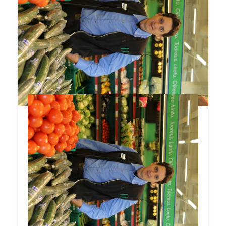
tiskit ovat hyvässä kunnossa.
S-market Pallo on uudehko myymälä, ja se
sijaitsee Lappeenrannasta Taipalsaareen
menevän tien alussa. Saimaan rantojen
kesäasukkaille myymälä on hyvä paikka
täydentää ruokavarastoja.