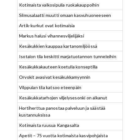
Kotimaista valkosipulia ruokakauppoihin
Silmusalaatti muutti omaan kasvuhuoneeseen
Artik-kurkut ovat kotimaisia
Markus halusi vihannesviljelijäksi
Kesäkukkien kauppaa kartanomiljöössä
Isotalon tila keskitti marjatuotannon tunneleihin
Kesäkukkakauteen koetulla konseptilla
Orvokit avasivat kesäkukkamyynnin
Vilppulan tila katsoo eteenpäin
Kesäkukkatarhojen viljelysesonki on alkanut
Hortiherttua panostaa palveluun ja säästää
kustannuksissa
Kotimaista ruusua Kangasalta
Apetit – 75 vuotta kotimaista kasvipohjaista