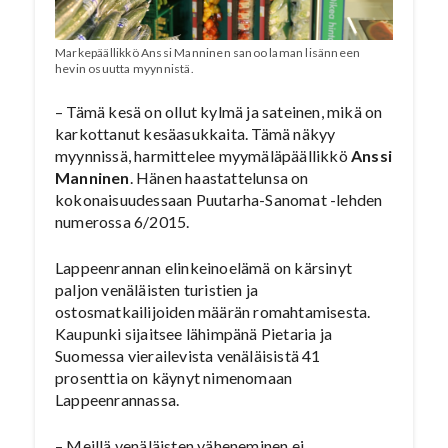
Markepäällikkö Anssi Manninen sanoo laman lisänneen
hevin osuutta myynnistä.
– Tämä kesä on ollut kylmä ja sateinen, mikä on
karkottanut kesäasukkaita. Tämä näkyy
myynnissä, harmittelee myymäläpäällikkö
Anssi
Manninen
. Hänen haastattelunsa on
kokonaisuudessaan Puutarha-Sanomat -lehden
numerossa 6/2015.
Lappeenrannan elinkeinoelämä on kärsinyt
paljon venäläisten turistien ja
ostosmatkailijoiden määrän romahtamisesta.
Kaupunki sijaitsee lähimpänä Pietaria ja
Suomessa vierailevista venäläisistä 41
prosenttia on käynyt nimenomaan
Lappeenrannassa.
– Meillä venäläisten väheneminen ei