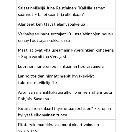
Salaatinviljelijä Juha Rautiainen:”Kaikille samat
säännöt – tai ei sääntöjä ollenkaan”
Alanteet kehittävät elämyspalvelua
Varhaisperunantuottajat: Kuluttajahintojen nousu
ei näy tuottajan kukkarossa
Maatilat ovat yhä useammin kyberuhkien kohteena
– Supo varoittaa Venäjästä
Luonnonmarjojen poimintaan ei tipu viisumeja
Lannoitteiden hinnat: mepit hyväksyivät
tukitoimet viljelijöille
Avomaan mansikkakausi alkoi jo ennen juhannusta
Pohjois-Savossa
Kotimainen salaatti kynnetään peltoon? – kaupan
hyllyssä ulkomainen tuote
Elintarvikemarkkinalain muutokset voimaan
22.6.2026