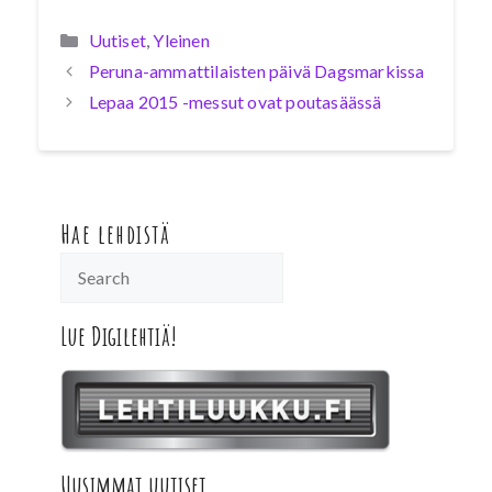
Kategoriat
Uutiset
,
Yleinen
Peruna-ammattilaisten päivä Dagsmarkissa
Lepaa 2015 -messut ovat poutasäässä
Hae lehdistä
Lue Digilehtiä!
Uusimmat uutiset