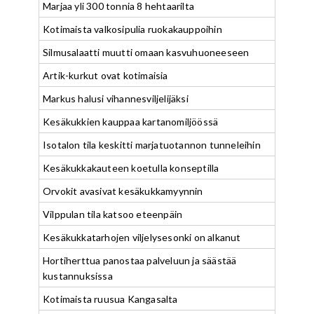
Marjaa yli 300 tonnia 8 hehtaarilta
Kotimaista valkosipulia ruokakauppoihin
Silmusalaatti muutti omaan kasvuhuoneeseen
Artik-kurkut ovat kotimaisia
Markus halusi vihannesviljelijäksi
Kesäkukkien kauppaa kartanomiljöössä
Isotalon tila keskitti marjatuotannon tunneleihin
Kesäkukkakauteen koetulla konseptilla
Orvokit avasivat kesäkukkamyynnin
Vilppulan tila katsoo eteenpäin
Kesäkukkatarhojen viljelysesonki on alkanut
Hortiherttua panostaa palveluun ja säästää
kustannuksissa
Kotimaista ruusua Kangasalta