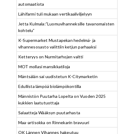
automaatiota
Lähifarmi tuli mukaan vertikaaliviljelyyn
Jetta Kulmala:”Luomuvihanneksille tavanomaisten
kohtelu”
K-Supermarket Mustapekan hedelmä- ja
vihannesosasto valittiin ketjun parhaaksi
Ketteryys on Nurmitarhojen valtti
MOT mollasi mansikkatiloja
Mäntsälän sai uudistetun K-Citymarketin
Edullista lämpöä biolämpökontilla
Männistön Puutarha Lopelta on Vuoden 2025
kukkien laatutuottaja
Salaatteja Wääksyn puutarhasta
Maa-artisokka on Rinnekarin bravuuri
OK Lännen Vihannes hakeutuu