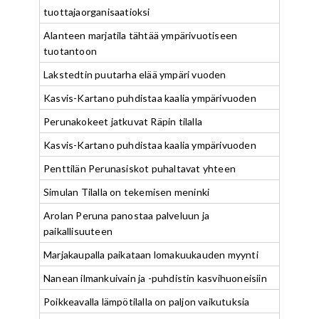
tuottajaorganisaatioksi
Alanteen marjatila tähtää ympärivuotiseen
tuotantoon
Lakstedtin puutarha elää ympäri vuoden
Kasvis-Kartano puhdistaa kaalia ympärivuoden
Perunakokeet jatkuvat Räpin tilalla
Kasvis-Kartano puhdistaa kaalia ympärivuoden
Penttilän Perunasiskot puhaltavat yhteen
Simulan Tilalla on tekemisen meninki
Arolan Peruna panostaa palveluun ja
paikallisuuteen
Marjakaupalla paikataan lomakuukauden myynti
Nanean ilmankuivain ja -puhdistin kasvihuoneisiin
Poikkeavalla lämpötilalla on paljon vaikutuksia