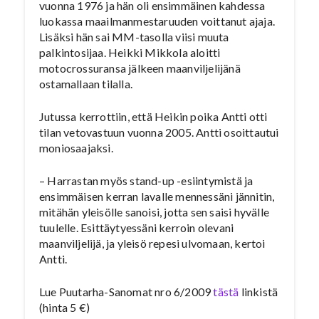
vuonna 1976 ja hän oli ensimmäinen kahdessa
luokassa maailmanmestaruuden voittanut ajaja.
Lisäksi hän sai MM-tasolla viisi muuta
palkintosijaa. Heikki Mikkola aloitti
motocrossuransa jälkeen maanviljelijänä
ostamallaan tilalla.
Jutussa kerrottiin, että Heikin poika Antti otti
tilan vetovastuun vuonna 2005. Antti osoittautui
moniosaajaksi.
– Harrastan myös stand-up -esiintymistä ja
ensimmäisen kerran lavalle mennessäni jännitin,
mitähän yleisölle sanoisi, jotta sen saisi hyvälle
tuulelle. Esittäytyessäni kerroin olevani
maanviljelijä, ja yleisö repesi ulvomaan, kertoi
Antti.
Lue Puutarha-Sanomat nro 6/2009
tästä
linkistä
(hinta 5 €)