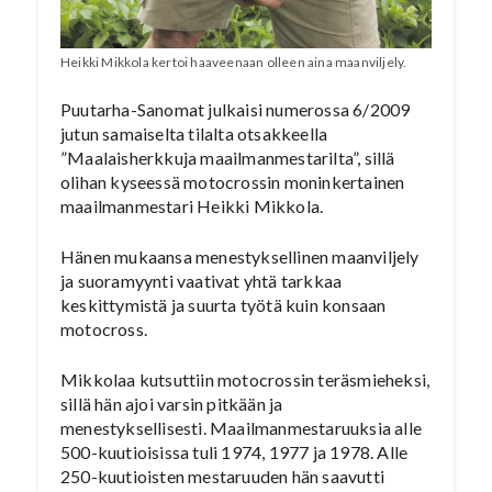
Heikki Mikkola kertoi haaveenaan olleen aina maanviljely.
Puutarha-Sanomat julkaisi numerossa 6/2009
jutun samaiselta tilalta otsakkeella
”Maalaisherkkuja maailmanmestarilta”, sillä
olihan kyseessä motocrossin moninkertainen
maailmanmestari Heikki Mikkola.
Hänen mukaansa menestyksellinen maanviljely
ja suoramyynti vaativat yhtä tarkkaa
keskittymistä ja suurta työtä kuin konsaan
motocross.
Mikkolaa kutsuttiin motocrossin teräsmieheksi,
sillä hän ajoi varsin pitkään ja
menestyksellisesti. Maailmanmestaruuksia alle
500-kuutioisissa tuli 1974, 1977 ja 1978. Alle
250-kuutioisten mestaruuden hän saavutti