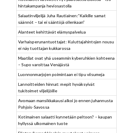
hintakampanja heviosastolla
Salaatinviljelijä Juha Rautiainen:”Kaikille samat
säännöt – tai ei sääntöjä ollenkaan”
Alanteet kehittävät elämyspalvelua
Varhaisperunantuottajat: Kuluttajahintojen nousu
ei näy tuottajan kukkarossa
Maatilat ovat yhä useammin kyberuhkien kohteena
– Supo varoittaa Venäjästä
Luonnonmarjojen poimintaan ei tipu viisumeja
Lannoitteiden hinnat: mepit hyväksyivät
tukitoimet viljelijöille
Avomaan mansikkakausi alkoi jo ennen juhannusta
Pohjois-Savossa
Kotimainen salaatti kynnetään peltoon? – kaupan
hyllyssä ulkomainen tuote