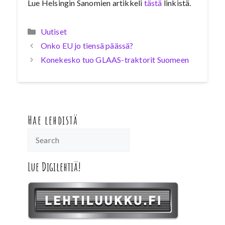
Lue Helsingin Sanomien artikkeli
tästä
linkistä.
Kategoriat
Uutiset
Onko EU jo tiensä päässä?
Konekesko tuo GLAAS-traktorit Suomeen
Hae lehdistä
Lue Digilehtiä!