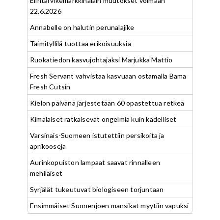
Elintarvikemarkkinalain muutokset voimaan
22.6.2026
Annabelle on halutin perunalajike
Taimityllilä tuottaa erikoisuuksia
Ruokatiedon kasvujohtajaksi Marjukka Mattio
Fresh Servant vahvistaa kasvuaan ostamalla Bama
Fresh Cutsin
Kielon päivänä järjestetään 60 opastettua retkeä
Kimalaiset ratkaisevat ongelmia kuin kädelliset
Varsinais-Suomeen istutettiin persikoita ja
aprikooseja
Aurinkopuiston lampaat saavat rinnalleen
mehiläiset
Syrjälät tukeutuvat biologiseen torjuntaan
Ensimmäiset Suonenjoen mansikat myytiin vapuksi