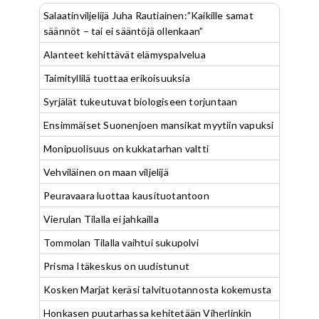
Salaatinviljelijä Juha Rautiainen:”Kaikille samat
säännöt – tai ei sääntöjä ollenkaan”
Alanteet kehittävät elämyspalvelua
Taimityllilä tuottaa erikoisuuksia
Syrjälät tukeutuvat biologiseen torjuntaan
Ensimmäiset Suonenjoen mansikat myytiin vapuksi
Monipuolisuus on kukkatarhan valtti
Vehviläinen on maan viljelijä
Peuravaara luottaa kausituotantoon
Vierulan Tilalla ei jahkailla
Tommolan Tilalla vaihtui sukupolvi
Prisma Itäkeskus on uudistunut
Kosken Marjat keräsi talvituotannosta kokemusta
Honkasen puutarhassa kehitetään Viherlinkin