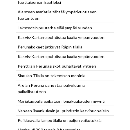
tuottajaorganisaatioksi
Alanteen marjatila tähtää ympärivuotiseen
tuotantoon
Lakstedtin puutarha elää ympäri vuoden
Kasvis-Kartano puhdistaa kaalia ympärivuoden
Perunakokeet jatkuvat Räpin tilalla
Kasvis-Kartano puhdistaa kaalia ympärivuoden
Penttilän Perunasiskot puhaltavat yhteen
Simulan Tilalla on tekemisen meninki
Arolan Peruna panostaa palveluun ja
paikallisuuteen
Marjakaupalla paikataan lomakuukauden myynti
Nanean ilmankuivain ja -puhdistin kasvihuoneisiin
Poikkeavalla lämpötilalla on paljon vaikutuksia
Marjaa yli 300 tonnia 8 hehtaarilta