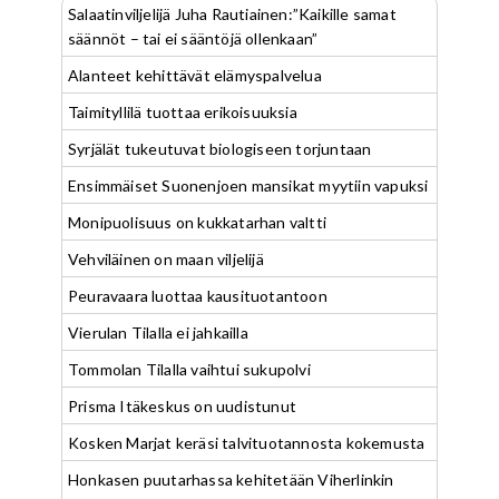
Salaatinviljelijä Juha Rautiainen:”Kaikille samat
säännöt – tai ei sääntöjä ollenkaan”
Alanteet kehittävät elämyspalvelua
Taimityllilä tuottaa erikoisuuksia
Syrjälät tukeutuvat biologiseen torjuntaan
Ensimmäiset Suonenjoen mansikat myytiin vapuksi
Monipuolisuus on kukkatarhan valtti
Vehviläinen on maan viljelijä
Peuravaara luottaa kausituotantoon
Vierulan Tilalla ei jahkailla
Tommolan Tilalla vaihtui sukupolvi
Prisma Itäkeskus on uudistunut
Kosken Marjat keräsi talvituotannosta kokemusta
Honkasen puutarhassa kehitetään Viherlinkin