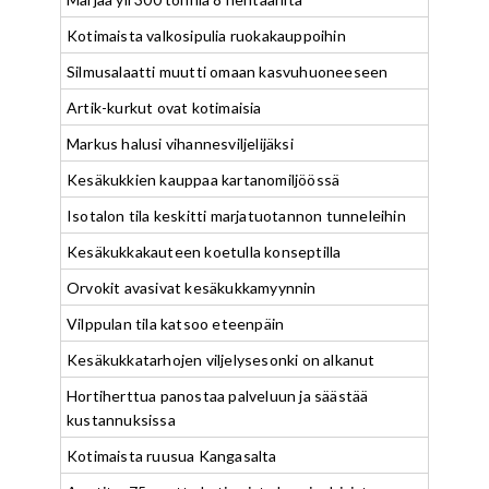
Kotimaista valkosipulia ruokakauppoihin
Silmusalaatti muutti omaan kasvuhuoneeseen
Artik-kurkut ovat kotimaisia
Markus halusi vihannesviljelijäksi
Kesäkukkien kauppaa kartanomiljöössä
Isotalon tila keskitti marjatuotannon tunneleihin
Kesäkukkakauteen koetulla konseptilla
Orvokit avasivat kesäkukkamyynnin
Vilppulan tila katsoo eteenpäin
Kesäkukkatarhojen viljelysesonki on alkanut
Hortiherttua panostaa palveluun ja säästää
kustannuksissa
Kotimaista ruusua Kangasalta