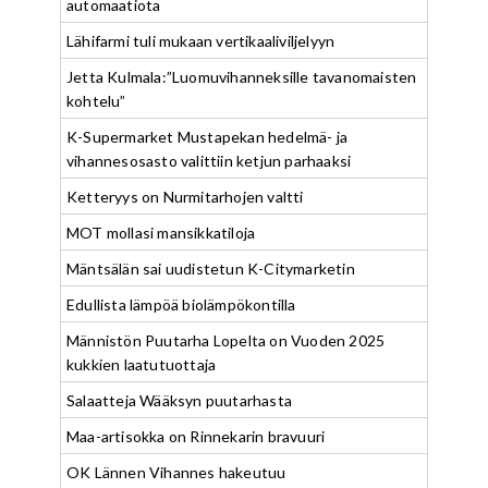
automaatiota
Lähifarmi tuli mukaan vertikaaliviljelyyn
Jetta Kulmala:”Luomuvihanneksille tavanomaisten
kohtelu”
K-Supermarket Mustapekan hedelmä- ja
vihannesosasto valittiin ketjun parhaaksi
Ketteryys on Nurmitarhojen valtti
MOT mollasi mansikkatiloja
Mäntsälän sai uudistetun K-Citymarketin
Edullista lämpöä biolämpökontilla
Männistön Puutarha Lopelta on Vuoden 2025
kukkien laatutuottaja
Salaatteja Wääksyn puutarhasta
Maa-artisokka on Rinnekarin bravuuri
OK Lännen Vihannes hakeutuu