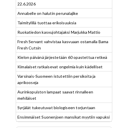
22.6.2026
Annabelle on halutin perunalajike
Taimityllilä tuottaa erikoisuuksia
Ruokatiedon kasvujohtajaksi Marjukka Mattio
Fresh Servant vahvistaa kasvuaan ostamalla Bama
Fresh Cutsin
Kielon päivänä järjestetään 60 opastettua retkeä
Kimalaiset ratkaisevat ongelmia kuin kädelliset
Varsinais-Suomeen istutettiin persikoita ja
aprikooseja
Aurinkopuiston lampaat saavat rinnalleen
mehiläiset
Syrjälät tukeutuvat biologiseen torjuntaan
Ensimmäiset Suonenjoen mansikat myytiin vapuksi