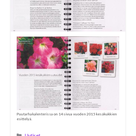
kesäkukkatrendit. Kirjoittajina ovat
Jarmo
Lemström
Scheteligistä,
Reeta Rouhiainen
Koroisten Puutarhalta ja
Kari Silokangas
Huiskulan Taimitukusta.
Puutarhakalenterissa on 14 sivua vuoden 2015 kesäkukkien
esittelyä.
Kategoriat
Uutiset