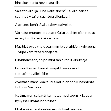
hintakampanja heviosastolla
Salaatinviljelijä Juha Rautiainen:”Kaikille samat
säännöt – tai ei sääntöjä ollenkaan”
Alanteet kehittävät elämyspalvelua
Varhaisperunantuottajat: Kuluttajahintojen nousu
ei näy tuottajan kukkarossa
Maatilat ovat yhä useammin kyberuhkien kohteena
– Supo varoittaa Venäjästä
Luonnonmarjojen poimintaan ei tipu viisumeja
Lannoitteiden hinnat: mepit hyväksyivät
tukitoimet viljelijöille
Avomaan mansikkakausi alkoi jo ennen juhannusta
Pohjois-Savossa
Kotimainen salaatti kynnetään peltoon? – kaupan
hyllyssä ulkomainen tuote
Elintarvikemarkkinalain muutokset voimaan