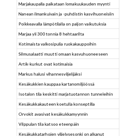
Marjakaupalla paikataan lomakuukauden myynti
Nanean ilmankuivain ja -puhdistin kasvihuoneisiin
Poikkeavalla lämpötilalla on paljon vaikutuksia
Marjaa yli 300 tonnia 8 hehtaarilta
Kotimaista valkosipulia ruokakauppoihin
Silmusalaatti muutti omaan kasvuhuoneeseen
Artik-kurkut ovat kotimaisia
Markus halusi vihannesviljelijäksi
Kesäkukkien kauppaa kartanomiljöössä
Isotalon tila keskitti marjatuotannon tunneleihin
Kesäkukkakauteen koetulla konseptilla
Orvokit avasivat kesäkukkamyynnin
Vilppulan tila katsoo eteenpäin
Kesäkukkatarhojen viljelysesonki on alkanut