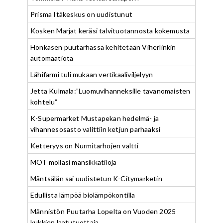
Prisma Itäkeskus on uudistunut
Kosken Marjat keräsi talvituotannosta kokemusta
Honkasen puutarhassa kehitetään Viherlinkin
automaatiota
Lähifarmi tuli mukaan vertikaaliviljelyyn
Jetta Kulmala:”Luomuvihanneksille tavanomaisten
kohtelu”
K-Supermarket Mustapekan hedelmä- ja
vihannesosasto valittiin ketjun parhaaksi
Ketteryys on Nurmitarhojen valtti
MOT mollasi mansikkatiloja
Mäntsälän sai uudistetun K-Citymarketin
Edullista lämpöä biolämpökontilla
Männistön Puutarha Lopelta on Vuoden 2025
kukkien laatutuottaja