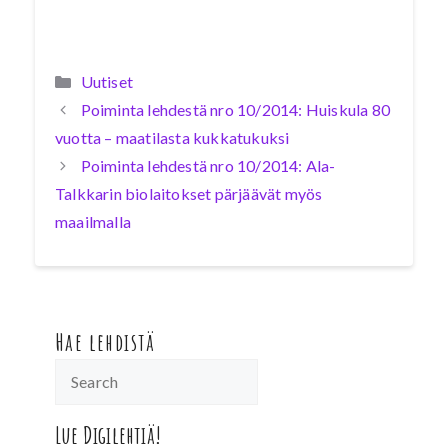
Kategoriat
Uutiset
Poiminta lehdestä nro 10/2014: Huiskula 80
vuotta – maatilasta kukkatukuksi
Poiminta lehdestä nro 10/2014: Ala-
Talkkarin biolaitokset pärjäävät myös
maailmalla
Hae lehdistä
Lue Digilehtiä!