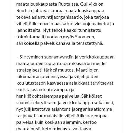
maatalouskaupasta Ruotsissa. Gullviks on
Ruotsin johtava suoraa maatalouskauppaa
tekevä asiantuntijaorganisaatio, joka tarjoaa
viljelijöille muun muassa kasvinsuojeluaineita ja
lannoitteita. Nyt tehokkaaksi tunnistettu
toimintamalli tuodaan myös Suomeen,
sähköisellä palvelukanavalla terästettynä.
– Siirtyminen suoramyyntiin ja verkkokauppaan
maatalouden tuotantopanoksissa on meille
strategisesti tärkeä muutos. Maatilojen
lukumäärän pienentyessä ja viljelijöiden
koulutustason kasvaessa asiakkaat tarvitsevat
entistä asiantuntevampaa ja
henkilökohtaisempaa palvelua. Sähköiset
suunnittelutyökalut ja verkkokauppa sekä uusi,
nyt julkistettava asiantuntija­organisaatiomme
tarjoavat suomalaisille viljelijöille parempaa
palvelua kuin koskaan aiemmin, kertoo
maatalousliiketoiminnasta vastaava