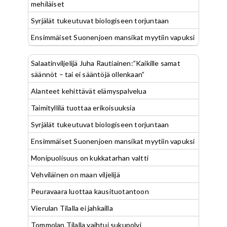
mehiläiset
Syrjälät tukeutuvat biologiseen torjuntaan
Ensimmäiset Suonenjoen mansikat myytiin vapuksi
Salaatinviljelijä Juha Rautiainen:”Kaikille samat
säännöt – tai ei sääntöjä ollenkaan”
Alanteet kehittävät elämyspalvelua
Taimityllilä tuottaa erikoisuuksia
Syrjälät tukeutuvat biologiseen torjuntaan
Ensimmäiset Suonenjoen mansikat myytiin vapuksi
Monipuolisuus on kukkatarhan valtti
Vehviläinen on maan viljelijä
Peuravaara luottaa kausituotantoon
Vierulan Tilalla ei jahkailla
Tommolan Tilalla vaihtui sukupolvi