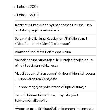
Lehdet 2005
Lehdet 2004
Kotimaiset kasvikset nyt pääosassa Lidlissä – iso
hintakampanja heviosastolla
Salaatinviljelijä Juha Rautiainen:”Kaikille samat
säännöt – tai ei sääntöjä ollenkaan”
Alanteet kehittävät elämyspalvelua
Varhaisperunantuottajat: Kuluttajahintojen nousu
ei näy tuottajan kukkarossa
Maatilat ovat yhä useammin kyberuhkien kohteena
– Supo varoittaa Venäjästä
Luonnonmarjojen poimintaan ei tipu viisumeja
Lannoitteiden hinnat: mepit hyväksyivät
tukitoimet viljelijöille
Avomaan mansikkakausi alkoi jo ennen juhannusta