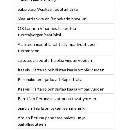
Salaatteja Wääksyn puutarhasta
Maa-artisokka on Rinnekarin bravuuri
OK Lännen Vihannes hakeutuu
tuottajaorganisaatioksi
Alanteen marjatila tähtää ympärivuotiseen
tuotantoon
Lakstedtin puutarha elää ympäri vuoden
Kasvis-Kartano puhdistaa kaalia ympärivuoden
Perunakokeet jatkuvat Räpin tilalla
Kasvis-Kartano puhdistaa kaalia ympärivuoden
Penttilän Perunasiskot puhaltavat yhteen
Simulan Tilalla on tekemisen meninki
Arolan Peruna panostaa palveluun ja
paikallisuuteen