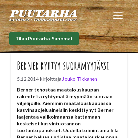
Siirry
sisältöön
Val
Tilaa Puutarha-Sanomat
Berner ryhtyy suoramyyjäksi
5.12.2014
kirjoittaja
Jouko Tikkanen
Berner tehostaa maatalouskaupan
rakenteita ryhtymällä myymään suoraan
viljelijöille. Aiemmin maatalouskaupassa
kasvinsuojeluaineisiin keskittynyt Berner
laajentaa valikoimaansa kattamaan
keskeiset kasvintuotannon
tuotantopanokset. Uudella toimintamallilla
Berner haluaa uudistaa maatalouskauppaa