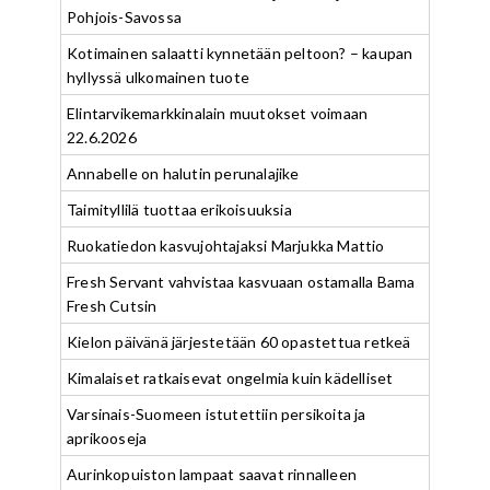
Pohjois-Savossa
Kotimainen salaatti kynnetään peltoon? – kaupan
hyllyssä ulkomainen tuote
Elintarvikemarkkinalain muutokset voimaan
22.6.2026
Annabelle on halutin perunalajike
Taimityllilä tuottaa erikoisuuksia
Ruokatiedon kasvujohtajaksi Marjukka Mattio
Fresh Servant vahvistaa kasvuaan ostamalla Bama
Fresh Cutsin
Kielon päivänä järjestetään 60 opastettua retkeä
Kimalaiset ratkaisevat ongelmia kuin kädelliset
Varsinais-Suomeen istutettiin persikoita ja
aprikooseja
Aurinkopuiston lampaat saavat rinnalleen