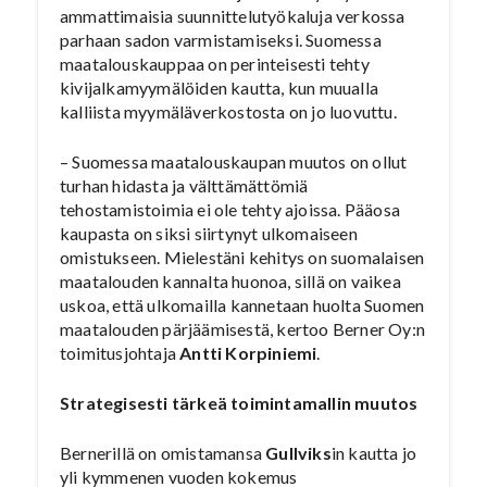
ammattimaisia suunnittelutyökaluja verkossa
parhaan sadon varmistamiseksi. Suomessa
maatalouskauppaa on perinteisesti tehty
kivijalkamyymälöiden kautta, kun muualla
kalliista myymäläverkostosta on jo luovuttu.
– Suomessa maatalouskaupan muutos on ollut
turhan hidasta ja välttämättömiä
tehostamistoimia ei ole tehty ajoissa. Pääosa
kaupasta on siksi siirtynyt ulkomaiseen
omistukseen. Mielestäni kehitys on suomalaisen
maatalouden kannalta huonoa, sillä on vaikea
uskoa, että ulkomailla kannetaan huolta Suomen
maatalouden pärjäämisestä, kertoo Berner Oy:n
toimitusjohtaja
Antti Korpiniemi
.
Strategisesti tärkeä toimintamallin muutos
Bernerillä on omistamansa
Gullviks
in kautta jo
yli kymmenen vuoden kokemus