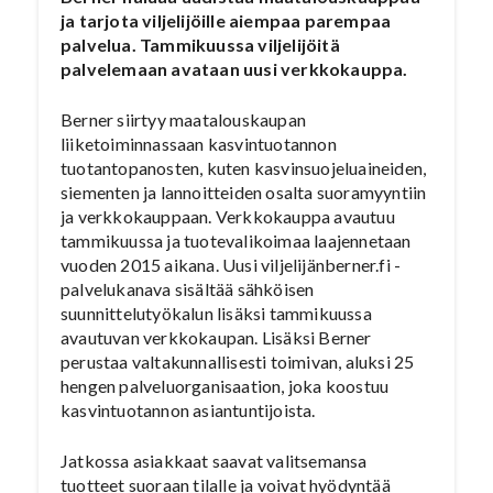
ja tarjota viljelijöille aiempaa parempaa
palvelua. Tammikuussa viljelijöitä
palvelemaan avataan uusi verkkokauppa.
Berner siirtyy maatalouskaupan
liiketoiminnassaan kasvintuotannon
tuotantopanosten, kuten kasvinsuojeluaineiden,
siementen ja lannoitteiden osalta suoramyyntiin
ja verkkokauppaan. Verkkokauppa avautuu
tammikuussa ja tuotevalikoimaa laajennetaan
vuoden 2015 aikana. Uusi viljelijänberner.fi -
palvelukanava sisältää sähköisen
suunnittelutyökalun lisäksi tammikuussa
avautuvan verkkokaupan. Lisäksi Berner
perustaa valtakunnallisesti toimivan, aluksi 25
hengen palveluorganisaation, joka koostuu
kasvintuotannon asiantuntijoista.
Jatkossa asiakkaat saavat valitsemansa
tuotteet suoraan tilalle ja voivat hyödyntää