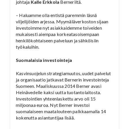
johtaja
Kalle Erkkola
Berneriltä.
– Haluamme olla entistä paremmin läsnä
viljelijöiden arjessa. Myymäläverkoston sijaan
investoimme nyt asiakkaidemme toiveiden
mukaisesti aiempaa korkeatasoisempaan
henkilökohtaiseen palveluun ja sähköisiin
työkaluihin.
Suomalaisia investointeja
Kasvinsuojelun strategiamuutos, uudet palvelut
ja organisaatio jatkavat Bernerin investointeja
Suomeen. Maaliskuussa 2014 Berner avasi
Heinävedelle kaksi uutta tuotantolaitosta.
Investointien yhteenlaskettu arvo oli 15
miljoonaa euroa. Nyt Berner investoi
suomalaiseen maatalouteen palkkaamalla 14
kokenutta asiantuntijaa lisää.