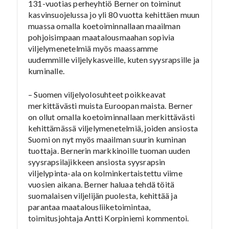
131-vuotias perheyhtiö Berner on toiminut
kasvinsuojelussa jo yli 80 vuotta kehittäen muun
muassa omalla koetoiminnallaan maailman
pohjoisimpaan maatalousmaahan sopivia
viljelymenetelmiä myös maassamme
uudemmille viljelykasveille, kuten syysrapsille ja
kuminalle.
– Suomen viljelyolosuhteet poikkeavat
merkittävästi muista Euroopan maista. Berner
on ollut omalla koetoiminnallaan merkittävästi
kehittämässä viljelymenetelmiä, joiden ansiosta
Suomi on nyt myös maailman suurin kuminan
tuottaja. Bernerin markkinoille tuoman uuden
syysrapsilajikkeen ansiosta syysrapsin
viljelypinta-ala on kolminkertaistettu viime
vuosien aikana. Berner haluaa tehdä töitä
suomalaisen viljelijän puolesta, kehittää ja
parantaa maatalousliiketoimintaa,
toimitusjohtaja Antti Korpiniemi kommentoi.