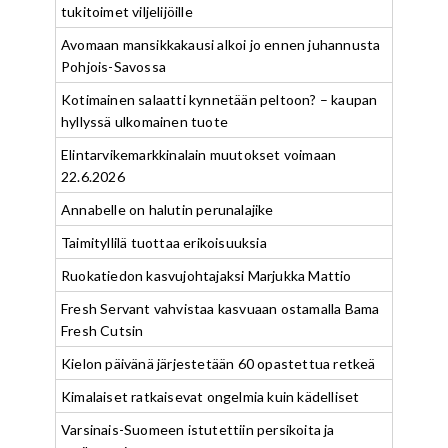
tukitoimet viljelijöille
Avomaan mansikkakausi alkoi jo ennen juhannusta
Pohjois-Savossa
Kotimainen salaatti kynnetään peltoon? – kaupan
hyllyssä ulkomainen tuote
Elintarvikemarkkinalain muutokset voimaan
22.6.2026
Annabelle on halutin perunalajike
Taimityllilä tuottaa erikoisuuksia
Ruokatiedon kasvujohtajaksi Marjukka Mattio
Fresh Servant vahvistaa kasvuaan ostamalla Bama
Fresh Cutsin
Kielon päivänä järjestetään 60 opastettua retkeä
Kimalaiset ratkaisevat ongelmia kuin kädelliset
Varsinais-Suomeen istutettiin persikoita ja