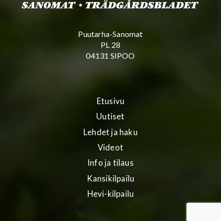
Puutarha-Sanomat
PL 28
04131 SIPOO
Etusivu
Uutiset
Lehdet ja haku
Videot
Info ja tilaus
Kansikilpailu
Hevi-kilpailu