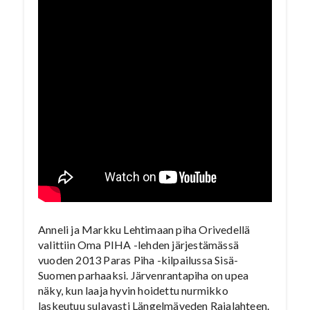
Anneli ja Markku Lehtimaan piha Orivedellä
valittiin Oma PIHA -lehden järjestämässä
vuoden 2013 Paras Piha -kilpailussa Sisä-
Suomen parhaaksi. Järvenrantapiha on upea
näky, kun laaja hyvin hoidettu nurmikko
laskeutuu sulavasti Längelmäveden Rajalahteen.