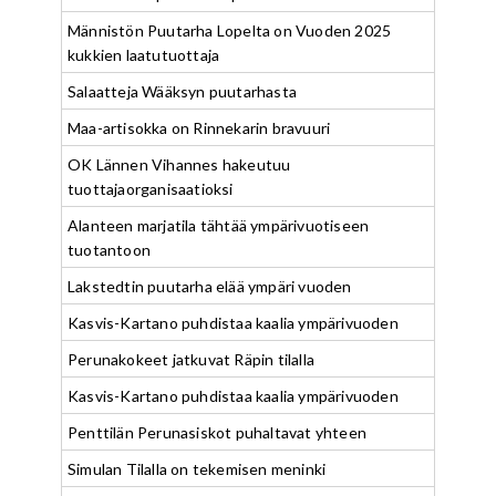
Männistön Puutarha Lopelta on Vuoden 2025
kukkien laatutuottaja
Salaatteja Wääksyn puutarhasta
Maa-artisokka on Rinnekarin bravuuri
OK Lännen Vihannes hakeutuu
tuottajaorganisaatioksi
Alanteen marjatila tähtää ympärivuotiseen
tuotantoon
Lakstedtin puutarha elää ympäri vuoden
Kasvis-Kartano puhdistaa kaalia ympärivuoden
Perunakokeet jatkuvat Räpin tilalla
Kasvis-Kartano puhdistaa kaalia ympärivuoden
Penttilän Perunasiskot puhaltavat yhteen
Simulan Tilalla on tekemisen meninki