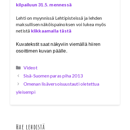
kilpailuun 31.5. mennessä
Lehti on myynnissä Lehtipisteissä ja lehden
maksullisen näköispainoksen voi lukea myös
netistä
klikkaamalla tästä
Kuvatekstit saat näkyviin viemällä hiiren
osoittimen kuvan päälle.
Kategoriat
Videot
Sisä-Suomen paras piha 2013
Omenan lisäversoisuustauti oletettua
yleisempi
Hae lehdistä