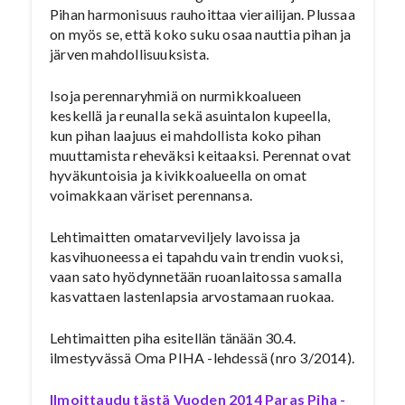
Pihan harmonisuus rauhoittaa vierailijan. Plussaa
on myös se, että koko suku osaa nauttia pihan ja
järven mahdollisuuksista.
Isoja perennaryhmiä on nurmikkoalueen
keskellä ja reunalla sekä asuintalon kupeella,
kun pihan laajuus ei mahdollista koko pihan
muuttamista reheväksi keitaaksi. Perennat ovat
hyväkuntoisia ja kivikkoalueella on omat
voimakkaan väriset perennansa.
Lehtimaitten omatarveviljely lavoissa ja
kasvihuoneessa ei tapahdu vain trendin vuoksi,
vaan sato hyödynnetään ruoanlaitossa samalla
kasvattaen lastenlapsia arvostamaan ruokaa.
Lehtimaitten piha esitellän tänään 30.4.
ilmestyvässä Oma PIHA -lehdessä (nro 3/2014).
Ilmoittaudu tästä Vuoden 2014 Paras Piha -