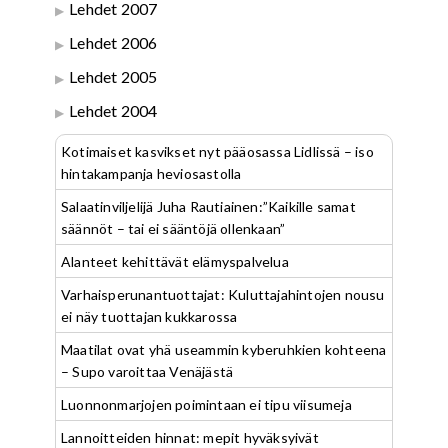
Lehdet 2007
Lehdet 2006
Lehdet 2005
Lehdet 2004
Kotimaiset kasvikset nyt pääosassa Lidlissä – iso
hintakampanja heviosastolla
Salaatinviljelijä Juha Rautiainen:”Kaikille samat
säännöt – tai ei sääntöjä ollenkaan”
Alanteet kehittävät elämyspalvelua
Varhaisperunantuottajat: Kuluttajahintojen nousu
ei näy tuottajan kukkarossa
Maatilat ovat yhä useammin kyberuhkien kohteena
– Supo varoittaa Venäjästä
Luonnonmarjojen poimintaan ei tipu viisumeja
Lannoitteiden hinnat: mepit hyväksyivät