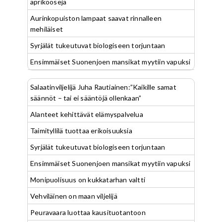
aprikooseja
Aurinkopuiston lampaat saavat rinnalleen
mehiläiset
Syrjälät tukeutuvat biologiseen torjuntaan
Ensimmäiset Suonenjoen mansikat myytiin vapuksi
Salaatinviljelijä Juha Rautiainen:”Kaikille samat
säännöt – tai ei sääntöjä ollenkaan”
Alanteet kehittävät elämyspalvelua
Taimityllilä tuottaa erikoisuuksia
Syrjälät tukeutuvat biologiseen torjuntaan
Ensimmäiset Suonenjoen mansikat myytiin vapuksi
Monipuolisuus on kukkatarhan valtti
Vehviläinen on maan viljelijä
Peuravaara luottaa kausituotantoon