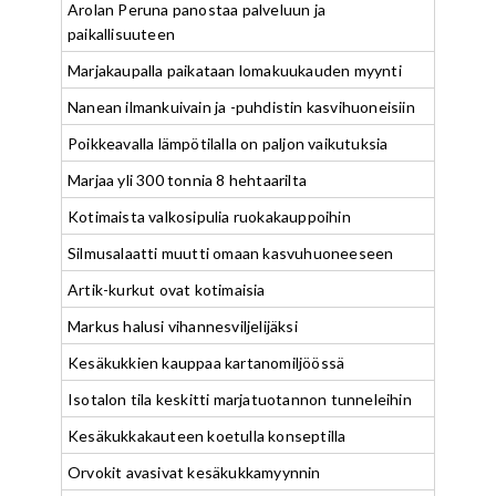
Arolan Peruna panostaa palveluun ja
paikallisuuteen
Marjakaupalla paikataan lomakuukauden myynti
Nanean ilmankuivain ja -puhdistin kasvihuoneisiin
Poikkeavalla lämpötilalla on paljon vaikutuksia
Marjaa yli 300 tonnia 8 hehtaarilta
Kotimaista valkosipulia ruokakauppoihin
Silmusalaatti muutti omaan kasvuhuoneeseen
Artik-kurkut ovat kotimaisia
Markus halusi vihannesviljelijäksi
Kesäkukkien kauppaa kartanomiljöössä
Isotalon tila keskitti marjatuotannon tunneleihin
Kesäkukkakauteen koetulla konseptilla
Orvokit avasivat kesäkukkamyynnin