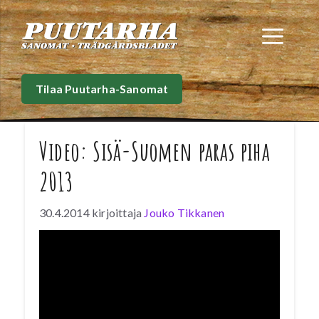
Siirry
sisältöön
Val
Tilaa Puutarha-Sanomat
Video: Sisä-Suomen paras piha
2013
30.4.2014
kirjoittaja
Jouko Tikkanen