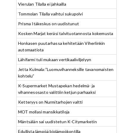
Vierulan Tilalla ei jahkailla
Tommolan Tilalla vaihtui sukupolvi
Prisma Itäkeskus on uudistunut
Kosken Marjat keräsi talvituotannosta kokemusta
Honkasen puutarhassa kehitetään Viherlinkin
automaatiota
Lähifarmi tuli mukaan vertikaaliviljelyyn
Jetta Kulmala:”Luomuvihanneksille tavanomaisten
kohtelu”
K-Supermarket Mustapekan hedelmä- ja
vihannesosasto valittiin ketjun parhaaksi
Ketteryys on Nurmitarhojen valtti
MOT mollasi mansikkatiloja
Mäntsälän sai uudistetun K-Citymarketin
Edullista lämpöä biolämpökontilla