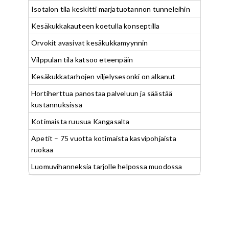
Isotalon tila keskitti marjatuotannon tunneleihin
Kesäkukkakauteen koetulla konseptilla
Orvokit avasivat kesäkukkamyynnin
Vilppulan tila katsoo eteenpäin
Kesäkukkatarhojen viljelysesonki on alkanut
Hortiherttua panostaa palveluun ja säästää
kustannuksissa
Kotimaista ruusua Kangasalta
Apetit – 75 vuotta kotimaista kasvipohjaista
ruokaa
Luomuvihanneksia tarjolle helpossa muodossa