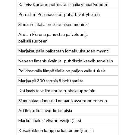
Kasvis-Kartano puhdistaa kaalia ympärivuoden
Penttilän Perunasiskot puhaltavat yhteen
Simulan Tilalla on tekemisen meninki
Arolan Peruna panostaa palveluun ja
paikallisuuteen
Marjakaupalla paikataan lomakuukauden myynti
Nanean ilmankuivain ja -puhdistin kasvihuoneisiin
Poikkeavalla lämpötilalla on paljon vaikutuksia
Marjaa yli 300 tonnia 8 hehtaarilta
Kotimaista valkosipulia ruokakauppoihin
Silmusalaatti muutti omaan kasvuhuoneeseen
Artik-kurkut ovat kotimaisia
Markus halusi vihannesviljelijäksi
Kesäkukkien kauppaa kartanomiljöössä