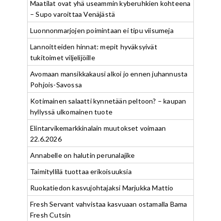
Maatilat ovat yhä useammin kyberuhkien kohteena
– Supo varoittaa Venäjästä
Luonnonmarjojen poimintaan ei tipu viisumeja
Lannoitteiden hinnat: mepit hyväksyivät
tukitoimet viljelijöille
Avomaan mansikkakausi alkoi jo ennen juhannusta
Pohjois-Savossa
Kotimainen salaatti kynnetään peltoon? – kaupan
hyllyssä ulkomainen tuote
Elintarvikemarkkinalain muutokset voimaan
22.6.2026
Annabelle on halutin perunalajike
Taimityllilä tuottaa erikoisuuksia
Ruokatiedon kasvujohtajaksi Marjukka Mattio
Fresh Servant vahvistaa kasvuaan ostamalla Bama
Fresh Cutsin