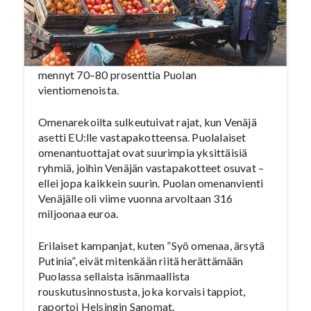
Puola on EU:n selvästi suurin omenantuottaja ja
-viejä. Tämän vuoden kokonaissadoksi arvioitiin
3,5 miljoonaa tonnia. Markkinoista
ylivoimaisesti tärkein on Venäjä, jonne on
mennyt 70–80 prosenttia Puolan
vientiomenoista.
Omenarekoilta sulkeutuivat rajat, kun Venäjä
asetti EU:lle vastapakotteensa. Puolalaiset
omenantuottajat ovat suurimpia yksittäisiä
ryhmiä, joihin Venäjän vastapakotteet osuvat –
ellei jopa kaikkein suurin. Puolan omenanvienti
Venäjälle oli viime vuonna arvoltaan 316
miljoonaa euroa.
Erilaiset kampanjat, kuten ”Syö omenaa, ärsytä
Putinia”, eivät mitenkään riitä herättämään
Puolassa sellaista isänmaallista
rouskutusinnostusta, joka korvaisi tappiot,
raportoi Helsingin Sanomat.