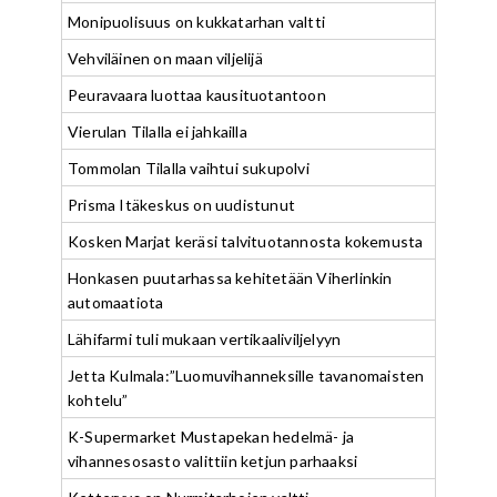
Monipuolisuus on kukkatarhan valtti
Vehviläinen on maan viljelijä
Peuravaara luottaa kausituotantoon
Vierulan Tilalla ei jahkailla
Tommolan Tilalla vaihtui sukupolvi
Prisma Itäkeskus on uudistunut
Kosken Marjat keräsi talvituotannosta kokemusta
Honkasen puutarhassa kehitetään Viherlinkin
automaatiota
Lähifarmi tuli mukaan vertikaaliviljelyyn
Jetta Kulmala:”Luomuvihanneksille tavanomaisten
kohtelu”
K-Supermarket Mustapekan hedelmä- ja
vihannesosasto valittiin ketjun parhaaksi