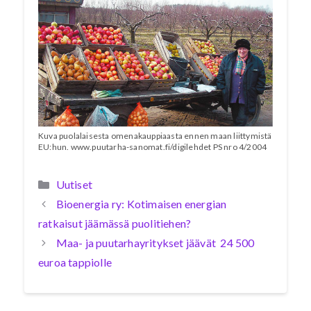
Kuva puolalaisesta omenakauppiaasta ennen maan liittymistä
EU:hun. www.puutarha-sanomat.fi/digilehdet PS nro 4/2004
Kategoriat
Uutiset
Bioenergia ry: Kotimaisen energian
ratkaisut jäämässä puolitiehen?
Maa- ja puutarhayritykset jäävät 24 500
euroa tappiolle