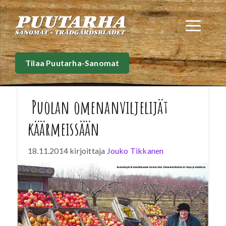
Siirry
sisältöön
Val
Tilaa Puutarha-Sanomat
Puolan omenanviljelijät
käärmeissään
18.11.2014
kirjoittaja
Jouko Tikkanen
Helsingin Sanomain Heikki Aittokoski
raportoin 18.11.2014 Venäjän vastapakotteiden
kirpaisevan Puolan omenatarhureita. Viljelijät
osoittivat mieltään, kun Puolan hallitus uhraa
heidät Ukrainan tähden.