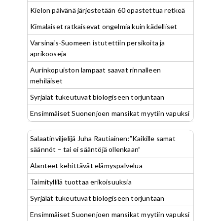
Kielon päivänä järjestetään 60 opastettua retkeä
Kimalaiset ratkaisevat ongelmia kuin kädelliset
Varsinais-Suomeen istutettiin persikoita ja
aprikooseja
Aurinkopuiston lampaat saavat rinnalleen
mehiläiset
Syrjälät tukeutuvat biologiseen torjuntaan
Ensimmäiset Suonenjoen mansikat myytiin vapuksi
Salaatinviljelijä Juha Rautiainen:”Kaikille samat
säännöt – tai ei sääntöjä ollenkaan”
Alanteet kehittävät elämyspalvelua
Taimityllilä tuottaa erikoisuuksia
Syrjälät tukeutuvat biologiseen torjuntaan
Ensimmäiset Suonenjoen mansikat myytiin vapuksi