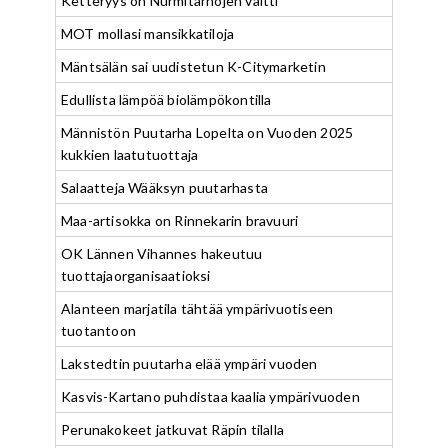
Ketteryys on Nurmitarhojen valtti
MOT mollasi mansikkatiloja
Mäntsälän sai uudistetun K-Citymarketin
Edullista lämpöä biolämpökontilla
Männistön Puutarha Lopelta on Vuoden 2025
kukkien laatutuottaja
Salaatteja Wääksyn puutarhasta
Maa-artisokka on Rinnekarin bravuuri
OK Lännen Vihannes hakeutuu
tuottajaorganisaatioksi
Alanteen marjatila tähtää ympärivuotiseen
tuotantoon
Lakstedtin puutarha elää ympäri vuoden
Kasvis-Kartano puhdistaa kaalia ympärivuoden
Perunakokeet jatkuvat Räpin tilalla