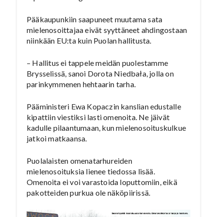
Pääkaupunkiin saapuneet muutama sata
mielenosoittajaa eivät syyttäneet ahdingostaan
niinkään EU:ta kuin Puolan hallitusta.
– Hallitus ei tappele meidän puolestamme
Brysselissä, sanoi Dorota Niedbała, jolla on
parinkymmenen hehtaarin tarha.
Pääministeri Ewa Kopaczin kanslian edustalle
kipattiin viestiksi lasti omenoita. Ne jäivät
kadulle pilaantumaan, kun mielenosoituskulkue
jatkoi matkaansa.
Puolalaisten omenatarhureiden
mielenosoituksia lienee tiedossa lisää.
Omenoita ei voi varastoida loputtomiin, eikä
pakotteiden purkua ole näköpiirissä.