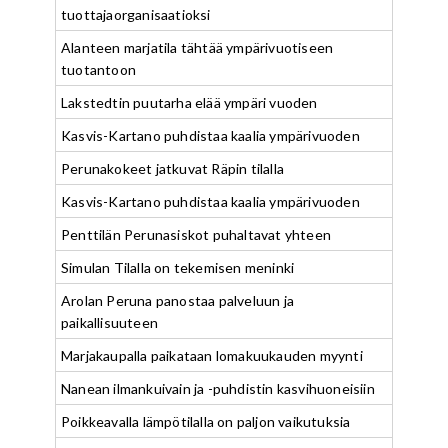
tuottajaorganisaatioksi
Alanteen marjatila tähtää ympärivuotiseen
tuotantoon
Lakstedtin puutarha elää ympäri vuoden
Kasvis-Kartano puhdistaa kaalia ympärivuoden
Perunakokeet jatkuvat Räpin tilalla
Kasvis-Kartano puhdistaa kaalia ympärivuoden
Penttilän Perunasiskot puhaltavat yhteen
Simulan Tilalla on tekemisen meninki
Arolan Peruna panostaa palveluun ja
paikallisuuteen
Marjakaupalla paikataan lomakuukauden myynti
Nanean ilmankuivain ja -puhdistin kasvihuoneisiin
Poikkeavalla lämpötilalla on paljon vaikutuksia