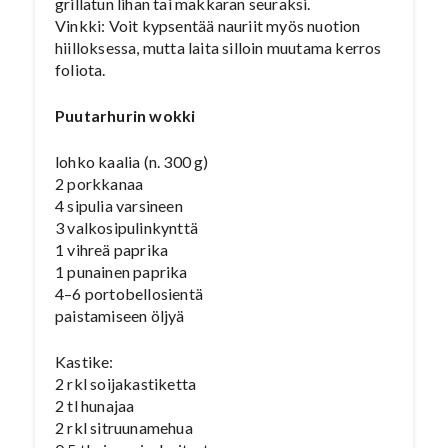
grillatun lihan tai makkaran seuraksi.
Vinkki: Voit kypsentää nauriit myös nuotion
hiilloksessa, mutta laita silloin muutama kerros
foliota.
Puutarhurin wokki
lohko kaalia (n. 300 g)
2 porkkanaa
4 sipulia varsineen
3 valkosipulinkynttä
1 vihreä paprika
1 punainen paprika
4–6 portobellosientä
paistamiseen öljyä
Kastike:
2 rkl soijakastiketta
2 tl hunajaa
2 rkl sitruunamehua