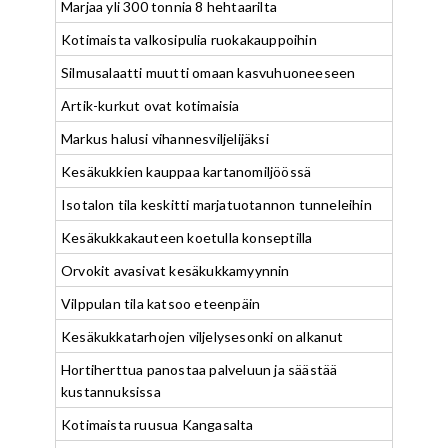
Marjaa yli 300 tonnia 8 hehtaarilta
Kotimaista valkosipulia ruokakauppoihin
Silmusalaatti muutti omaan kasvuhuoneeseen
Artik-kurkut ovat kotimaisia
Markus halusi vihannesviljelijäksi
Kesäkukkien kauppaa kartanomiljöössä
Isotalon tila keskitti marjatuotannon tunneleihin
Kesäkukkakauteen koetulla konseptilla
Orvokit avasivat kesäkukkamyynnin
Vilppulan tila katsoo eteenpäin
Kesäkukkatarhojen viljelysesonki on alkanut
Hortiherttua panostaa palveluun ja säästää
kustannuksissa
Kotimaista ruusua Kangasalta