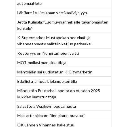
automaatiota
Lähifarmi tuli mukaan vertikaaliviljelyyn
Jetta Kulmala:”Luomuvihanneksille tavanomaisten
kohtelu”
K-Supermarket Mustapekan hedelmä- ja
vihannesosasto valittiin ketjun parhaaksi
Ketteryys on Nurmitarhojen valtti
MOT mollasi mansikkatiloja
Mäntsälän sai uudistetun K-Citymarketin
Edullista lämpöä biolämpökontilla
Männistön Puutarha Lopelta on Vuoden 2025
kukkien laatutuottaja
Salaatteja Wääksyn puutarhasta
Maa-artisokka on Rinnekarin bravuuri
OK Lännen Vihannes hakeutuu