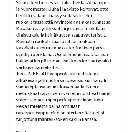
Sipulin keittiömestari Juha-Pekka Alihaanperä
ja vuoromestari Juha Haavisto kertovat, että
heillä kesäkausi näkyy selkeästi sekä
ruokalistassa että ravintolan asiakaskunnassa.
Kesäkuussa yritykset järjestävät mielellään
tilaisuuksia ja heinäkuussa saapuvat turistit.
Keväällä ruokalistaan otetaan mukaan
kasviksista muun muassa kotimainen parsa,
sipuli ja porkkana. Useat heidän asiakkaansa
haluavatkin pääruoan lisukkeen korvattavaksi
varhaisvihanneksilla.
Juha-Pekka Alihaanperän suunnittelema
alkukesän jälkiruoka sai ideansa, kun hän oli
vanhempiensa apuna kasvimaalla. Nuoret
mehukkaat raparperin varret innoittivat hänet
valmistamaan raparpericappuccinon. Juha-
Pekan mielestä parhaimmillaan
raparpericappuccino on aterian päätteeksi
tarjottuna manteli-sokerikakun kanssa.