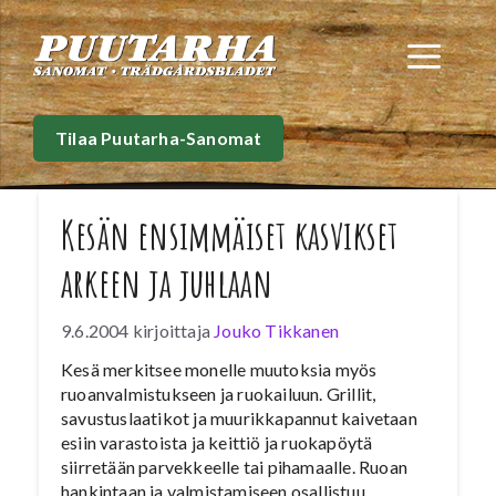
Siirry
sisältöön
Val
Tilaa Puutarha-Sanomat
Kesän ensimmäiset kasvikset
arkeen ja juhlaan
9.6.2004
kirjoittaja
Jouko Tikkanen
Kesä merkitsee monelle muutoksia myös
ruoanvalmistukseen ja ruokailuun. Grillit,
savustuslaatikot ja muurikkapannut kaivetaan
esiin varastoista ja keittiö ja ruokapöytä
siirretään parvekkeelle tai pihamaalle. Ruoan
hankintaan ja valmistamiseen osallistuu