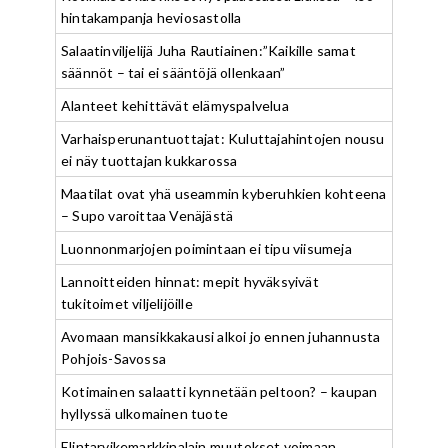
hintakampanja heviosastolla
Salaatinviljelijä Juha Rautiainen:”Kaikille samat
säännöt – tai ei sääntöjä ollenkaan”
Alanteet kehittävät elämyspalvelua
Varhaisperunantuottajat: Kuluttajahintojen nousu
ei näy tuottajan kukkarossa
Maatilat ovat yhä useammin kyberuhkien kohteena
– Supo varoittaa Venäjästä
Luonnonmarjojen poimintaan ei tipu viisumeja
Lannoitteiden hinnat: mepit hyväksyivät
tukitoimet viljelijöille
Avomaan mansikkakausi alkoi jo ennen juhannusta
Pohjois-Savossa
Kotimainen salaatti kynnetään peltoon? – kaupan
hyllyssä ulkomainen tuote
Elintarvikemarkkinalain muutokset voimaan