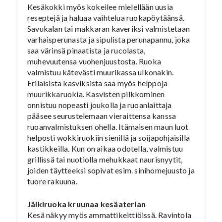
Kesäkokki myös kokeilee mielellään uusia
reseptejä ja haluaa vaihtelua ruokapöytäänsä.
Savukalan tai makkaran kaveriksi valmistetaan
varhaisperunasta ja sipulista perunapannu, joka
saa värinsä pinaatista ja rucolasta,
muhevuutensa vuohenjuustosta. Ruoka
valmistuu kätevästi muurikassa ulkonakin.
Erilaisista kasviksista saa myös helppoja
muurikkaruokia. Kasvisten pilkkominen
onnistuu nopeasti joukolla ja ruoanlaittaja
pääsee seurustelemaan vieraittensa kanssa
ruoanvalmistuksen ohella. Itämaisen maun luot
helposti wokkiruokiin sienillä ja soijapohjaisilla
kastikkeilla. Kun on aikaa odotella, valmistuu
grillissä tai nuotiolla mehukkaat naurisnyytit,
joiden täytteeksi sopivat esim. sinihomejuusto ja
tuore rakuuna.
Jälkiruoka kruunaa kesäaterian
Kesä näkyy myös ammattikeittiöissä. Ravintola