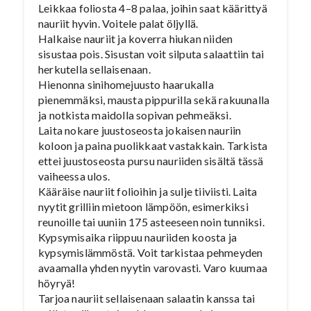
Leikkaa foliosta 4–8 palaa, joihin saat käärittyä
nauriit hyvin. Voitele palat öljyllä.
Halkaise nauriit ja koverra hiukan niiden
sisustaa pois. Sisustan voit silputa salaattiin tai
herkutella sellaisenaan.
Hienonna sinihomejuusto haarukalla
pienemmäksi, mausta pippurilla sekä rakuunalla
ja notkista maidolla sopivan pehmeäksi.
Laita nokare juustoseosta jokaisen nauriin
koloon ja paina puolikkaat vastakkain. Tarkista
ettei juustoseosta pursu nauriiden sisältä tässä
vaiheessa ulos.
Kääräise nauriit folioihin ja sulje tiiviisti. Laita
nyytit grilliin mietoon lämpöön, esimerkiksi
reunoille tai uuniin 175 asteeseen noin tunniksi.
Kypsymisaika riippuu nauriiden koosta ja
kypsymislämmöstä. Voit tarkistaa pehmeyden
avaamalla yhden nyytin varovasti. Varo kuumaa
höyryä!
Tarjoa nauriit sellaisenaan salaatin kanssa tai