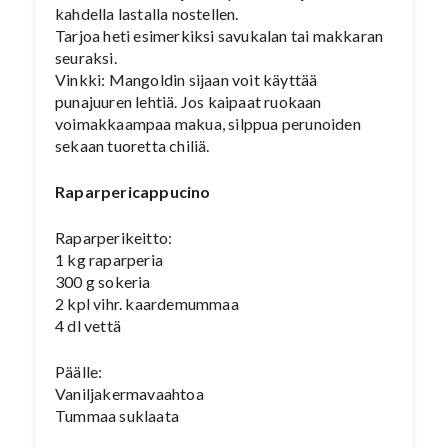
kahdella lastalla nostellen.
Tarjoa heti esimerkiksi savukalan tai makkaran
seuraksi.
Vinkki: Mangoldin sijaan voit käyttää
punajuuren lehtiä. Jos kaipaat ruokaan
voimakkaampaa makua, silppua perunoiden
sekaan tuoretta chiliä.
R
aparpericappucino
Raparperikeitto:
1 kg raparperia
300 g sokeria
2 kpl vihr. kaardemummaa
4 dl vettä
Päälle:
Vaniljakermavaahtoa
Tummaa suklaata