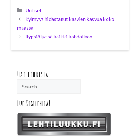
Kategoriat
Uutiset
Kylmyys hidastanut kasvien kasvua koko
maassa
Rypsiöljyssä kaikki kohdallaan
Hae lehdistä
Lue Digilehtiä!