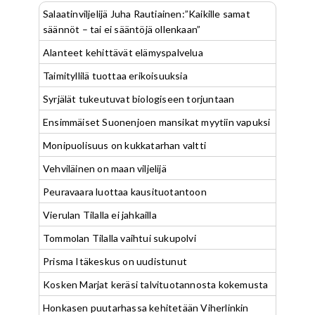
Salaatinviljelijä Juha Rautiainen:”Kaikille samat
säännöt – tai ei sääntöjä ollenkaan”
Alanteet kehittävät elämyspalvelua
Taimityllilä tuottaa erikoisuuksia
Syrjälät tukeutuvat biologiseen torjuntaan
Ensimmäiset Suonenjoen mansikat myytiin vapuksi
Monipuolisuus on kukkatarhan valtti
Vehviläinen on maan viljelijä
Peuravaara luottaa kausituotantoon
Vierulan Tilalla ei jahkailla
Tommolan Tilalla vaihtui sukupolvi
Prisma Itäkeskus on uudistunut
Kosken Marjat keräsi talvituotannosta kokemusta
Honkasen puutarhassa kehitetään Viherlinkin