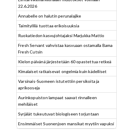
22.6.2026
Annabelle on halutin perunalajike
Taimityllilä tuottaa erikoisuuksia
Ruokatiedon kasvujohtajaksi Marjukka Mattio
Fresh Servant vahvistaa kasvuaan ostamalla Bama
Fresh Cutsin
Kielon päivänä järjestetään 60 opastettua retkeä
Kimalaiset ratkaisevat ongelmia kuin kädelliset
Varsinais-Suomeen istutettiin persikoita ja
aprikooseja
Aurinkopuiston lampaat saavat rinnalleen
mehiläiset
Syrjälät tukeutuvat biologiseen torjuntaan
Ensimmäiset Suonenjoen mansikat myytiin vapuksi