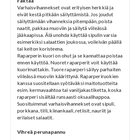
Faktaa
Varhaisvihannekset ovat erityisen herkkiä ja
eivät kestä pitkään säilyttämistä. Jos joudut
säilyttämään vihanneksia pitempään, poista
naatit, pakkaa muoviin ja säilytä viileässä
jääkaapissa. Älä unohda käyttää sipulin varsia
esimerkiksi salaattien joukossa, voileivän päällä
tai keiton koristeena.
Raparperin kuori on ohut ja se kannattaa poistaa
ennen käyttöä. Nuoret raparperit voit käyttää
kuorimattakin. Tuore raparperi säilyy parhaiten
viileässä muoviin käärittynä. Raparperiruokien
kanssa suositellaan syötäväksi maitotuotteita
esim. kermavaahtoa tai vaniljakastiketta, koska
raparperi sisältää runsaasti oksaalihappoa.
Suosituimmat varhaisvihannekset ovat sipuli,
porkkana, tilli, kiinankaali, retiisit, nauriit ja
erilaiset salaatit.
Vihreä perunapannu