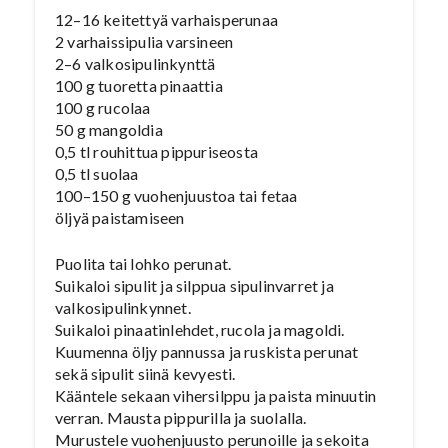
12–16 keitettyä varhaisperunaa
2 varhaissipulia varsineen
2–6 valkosipulinkynttä
100 g tuoretta pinaattia
100 g rucolaa
50 g mangoldia
0,5 tl rouhittua pippuriseosta
0,5 tl suolaa
100–150 g vuohenjuustoa tai fetaa
öljyä paistamiseen
Puolita tai lohko perunat.
Suikaloi sipulit ja silppua sipulinvarret ja
valkosipulinkynnet.
Suikaloi pinaatinlehdet, rucola ja magoldi.
Kuumenna öljy pannussa ja ruskista perunat
sekä sipulit siinä kevyesti.
Kääntele sekaan vihersilppu ja paista minuutin
verran. Mausta pippurilla ja suolalla.
Murustele vuohenjuusto perunoille ja sekoita