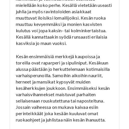
mielellään koko perhe. Kesällä vietetään useasti
juhlia ja myös ravintoloiden asiakkaat
muuttuvat iloisiksi lomailijoiksi. Kesän ruoka
muuttuu kevyemmäksi ja monien kasvisten
kulutus voi jopa kaksin- tai kolminkertaistua.
Kesällä kannattaakin syödä runsaasti erilaisia
kasviksia jo maun vuoksi.
Kesän ensimmäisiä merkkejä kaupoissa ja
toreilla ovat raparperi ja sipuliniput. Kesäkuun
alussa päästään jo herkuttelemaan kotimaisilla
varhaisperunoilla. Samoihin aikoihin nauriit,
herneet ja mansikat kypsyvät muiden
kesäherkkujen joukkoon. Ensimmäiseksi kesän
varhaisvihannekset maistuvat parhaiten
sellaisenaan rouskutettuna tai naposteltuna.
Jossain vaiheessa on mukava kaivaa esiin
perinteikkäät joka kesään kuuluvat omat
ruokaohjeet ja juhlistaa näin kesän ihanuutta.