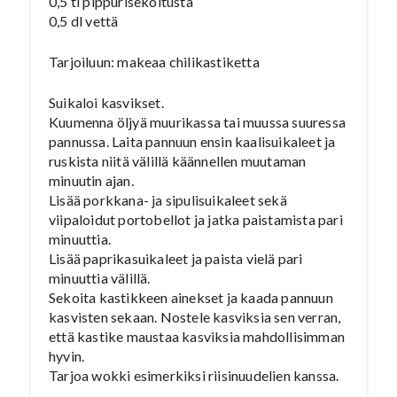
0,5 tl pippurisekoitusta
0,5 dl vettä
Tarjoiluun: makeaa chilikastiketta
Suikaloi kasvikset.
Kuumenna öljyä muurikassa tai muussa suuressa
pannussa. Laita pannuun ensin kaalisuikaleet ja
ruskista niitä välillä käännellen muutaman
minuutin ajan.
Lisää porkkana- ja sipulisuikaleet sekä
viipaloidut portobellot ja jatka paistamista pari
minuuttia.
Lisää paprikasuikaleet ja paista vielä pari
minuuttia välillä.
Sekoita kastikkeen ainekset ja kaada pannuun
kasvisten sekaan. Nostele kasviksia sen verran,
että kastike maustaa kasviksia mahdollisimman
hyvin.
Tarjoa wokki esimerkiksi riisinuudelien kanssa.