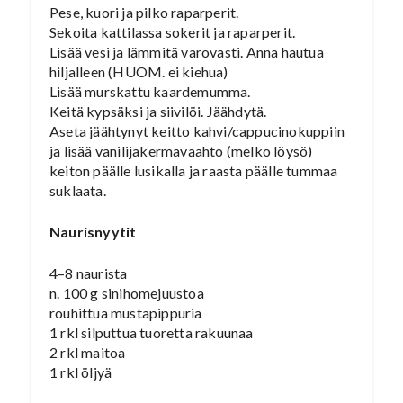
Pese, kuori ja pilko raparperit.
Sekoita kattilassa sokerit ja raparperit.
Lisää vesi ja lämmitä varovasti. Anna hautua
hiljalleen (HUOM. ei kiehua)
Lisää murskattu kaardemumma.
Keitä kypsäksi ja siivilöi. Jäähdytä.
Aseta jäähtynyt keitto kahvi/cappucinokuppiin
ja lisää vanilijakermavaahto (melko löysö)
keiton päälle lusikalla ja raasta päälle tummaa
suklaata.
Naurisnyytit
4–8 naurista
n. 100 g sinihomejuustoa
rouhittua mustapippuria
1 rkl silputtua tuoretta rakuunaa
2 rkl maitoa
1 rkl öljyä