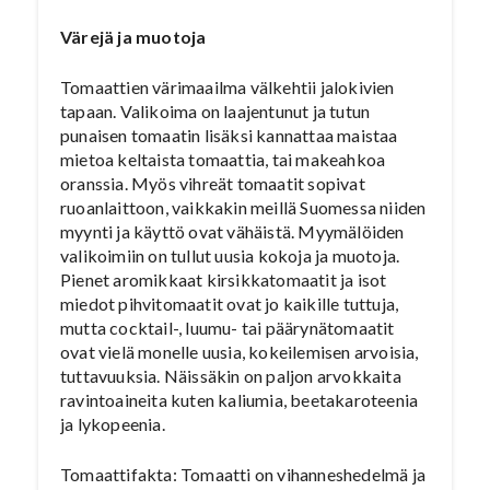
Värejä ja muotoja
Tomaattien värimaailma välkehtii jalokivien
tapaan. Valikoima on laajentunut ja tutun
punaisen tomaatin lisäksi kannattaa maistaa
mietoa keltaista tomaattia, tai makeahkoa
oranssia. Myös vihreät tomaatit sopivat
ruoanlaittoon, vaikkakin meillä Suomessa niiden
myynti ja käyttö ovat vähäistä. Myymälöiden
valikoimiin on tullut uusia kokoja ja muotoja.
Pienet aromikkaat kirsikkatomaatit ja isot
miedot pihvitomaatit ovat jo kaikille tuttuja,
mutta cocktail-, luumu- tai päärynätomaatit
ovat vielä monelle uusia, kokeilemisen arvoisia,
tuttavuuksia. Näissäkin on paljon arvokkaita
ravintoaineita kuten kaliumia, beetakaroteenia
ja lykopeenia.
Tomaattifakta: Tomaatti on vihanneshedelmä ja