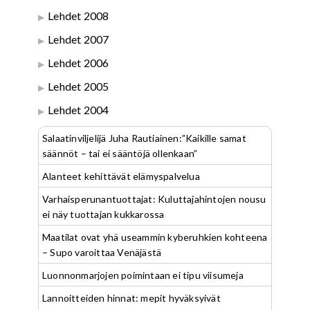
Lehdet 2008
Lehdet 2007
Lehdet 2006
Lehdet 2005
Lehdet 2004
Salaatinviljelijä Juha Rautiainen:”Kaikille samat
säännöt – tai ei sääntöjä ollenkaan”
Alanteet kehittävät elämyspalvelua
Varhaisperunantuottajat: Kuluttajahintojen nousu
ei näy tuottajan kukkarossa
Maatilat ovat yhä useammin kyberuhkien kohteena
– Supo varoittaa Venäjästä
Luonnonmarjojen poimintaan ei tipu viisumeja
Lannoitteiden hinnat: mepit hyväksyivät