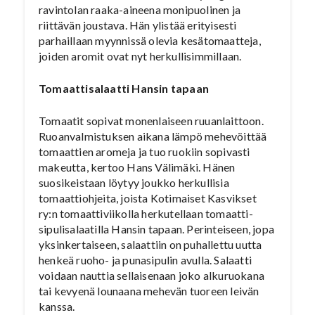
ravintolan raaka-aineena monipuolinen ja
riittävän joustava. Hän ylistää erityisesti
parhaillaan myynnissä olevia kesätomaatteja,
joiden aromit ovat nyt herkullisimmillaan.
Tomaattisalaatti Hansin tapaan
Tomaatit sopivat monenlaiseen ruuanlaittoon.
Ruoanvalmistuksen aikana lämpö mehevöittää
tomaattien aromeja ja tuo ruokiin sopivasti
makeutta, kertoo Hans Välimäki. Hänen
suosikeistaan löytyy joukko herkullisia
tomaattiohjeita, joista Kotimaiset Kasvikset
ry:n tomaattiviikolla herkutellaan tomaatti-
sipulisalaatilla Hansin tapaan. Perinteiseen, jopa
yksinkertaiseen, salaattiin on puhallettu uutta
henkeä ruoho- ja punasipulin avulla. Salaatti
voidaan nauttia sellaisenaan joko alkuruokana
tai kevyenä lounaana mehevän tuoreen leivän
kanssa.