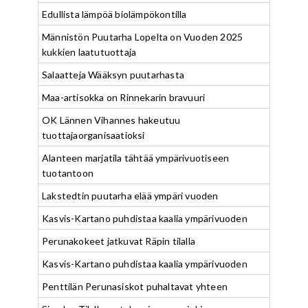
Edullista lämpöä biolämpökontilla
Männistön Puutarha Lopelta on Vuoden 2025
kukkien laatutuottaja
Salaatteja Wääksyn puutarhasta
Maa-artisokka on Rinnekarin bravuuri
OK Lännen Vihannes hakeutuu
tuottajaorganisaatioksi
Alanteen marjatila tähtää ympärivuotiseen
tuotantoon
Lakstedtin puutarha elää ympäri vuoden
Kasvis-Kartano puhdistaa kaalia ympärivuoden
Perunakokeet jatkuvat Räpin tilalla
Kasvis-Kartano puhdistaa kaalia ympärivuoden
Penttilän Perunasiskot puhaltavat yhteen