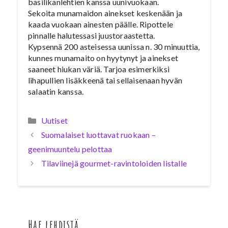
basilikanlehtien kanssa uunivuokaan.
Sekoita munamaidon ainekset keskenään ja
kaada vuokaan ainesten päälle. Ripottele
pinnalle halutessasi juustoraastetta.
Kypsennä 200 asteisessa uunissa n. 30 minuuttia,
kunnes munamaito on hyytynyt ja ainekset
saaneet hiukan väriä. Tarjoa esimerkiksi
lihapullien lisäkkeenä tai sellaisenaan hyvän
salaatin kanssa.
Kategoriat
Uutiset
Suomalaiset luottavat ruokaan –
geenimuuntelu pelottaa
Tilaviinejä gourmet-ravintoloiden listalle
Hae lehdistä