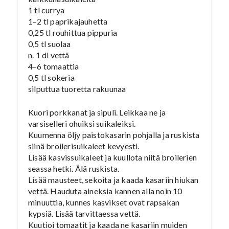
1 tl currya
1–2 tl paprikajauhetta
0,25 tl rouhittua pippuria
0,5 tl suolaa
n. 1 dl vettä
4–6 tomaattia
0,5 tl sokeria
silputtua tuoretta rakuunaa
Kuori porkkanat ja sipuli. Leikkaa ne ja
varsiselleri ohuiksi suikaleiksi.
Kuumenna öljy paistokasarin pohjalla ja ruskista
siinä broilerisuikaleet kevyesti.
Lisää kasvissuikaleet ja kuullota niitä broilerien
seassa hetki. Älä ruskista.
Lisää mausteet, sekoita ja kaada kasariin hiukan
vettä. Hauduta aineksia kannen alla noin 10
minuuttia, kunnes kasvikset ovat rapsakan
kypsiä. Lisää tarvittaessa vettä.
Kuutioi tomaatit ja kaada ne kasariin muiden