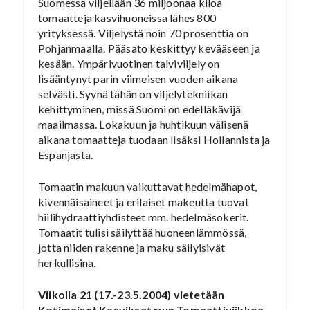
Suomessa viljellään 36 miljoonaa kiloa
tomaatteja kasvihuoneissa lähes 800
yrityksessä. Viljelystä noin 70 prosenttia on
Pohjanmaalla. Pääsato keskittyy kevääseen ja
kesään. Ympärivuotinen talviviljely on
lisääntynyt parin viimeisen vuoden aikana
selvästi. Syynä tähän on viljelytekniikan
kehittyminen, missä Suomi on edelläkävijä
maailmassa. Lokakuun ja huhtikuun välisenä
aikana tomaatteja tuodaan lisäksi Hollannista ja
Espanjasta.
Tomaatin makuun vaikuttavat hedelmähapot,
kivennäisaineet ja erilaiset makeutta tuovat
hiilihydraattiyhdisteet mm. hedelmäsokerit.
Tomaatit tulisi säilyttää huoneenlämmössä,
jotta niiden rakenne ja maku säilyisivät
herkullisina.
Viikolla 21 (17.-23.5.2004) vietetään
Kotimaiset Kasvikset ry:n Tomaattiviikkoa.