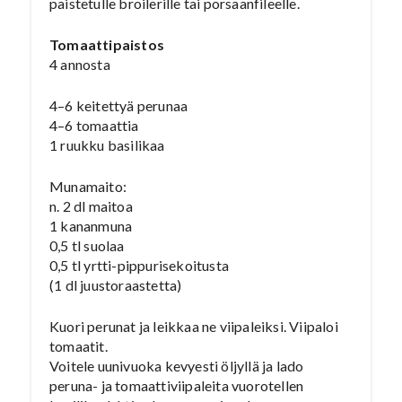
paistetulle broilerille tai porsaanfileelle.
Tomaattipaistos
4 annosta
4–6 keitettyä perunaa
4–6 tomaattia
1 ruukku basilikaa
Munamaito:
n. 2 dl maitoa
1 kananmuna
0,5 tl suolaa
0,5 tl yrtti-pippurisekoitusta
(1 dl juustoraastetta)
Kuori perunat ja leikkaa ne viipaleiksi. Viipaloi
tomaatit.
Voitele uunivuoka kevyesti öljyllä ja lado
peruna- ja tomaattiviipaleita vuorotellen