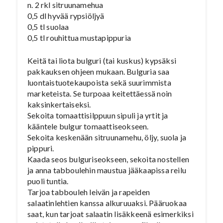
n. 2 rkl sitruunamehua
0,5 dl hyvää rypsiöljyä
0,5 tl suolaa
0,5 tl rouhittua mustapippuria
Keitä tai liota bulguri (tai kuskus) kypsäksi
pakkauksen ohjeen mukaan. Bulguria saa
luontaistuotekaupoista sekä suurimmista
marketeista. Se turpoaa keitettäessä noin
kaksinkertaiseksi.
Sekoita tomaattisilppuun sipuli ja yrtit ja
kääntele bulgur tomaattiseokseen.
Sekoita keskenään sitruunamehu, öljy, suola ja
pippuri.
Kaada seos bulguriseokseen, sekoita nostellen
ja anna tabboulehin maustua jääkaapissa reilu
puoli tuntia.
Tarjoa tabbouleh leivän ja rapeiden
salaatinlehtien kanssa alkuruuaksi. Pääruokaa
saat, kun tarjoat salaatin lisäkkeenä esimerkiksi