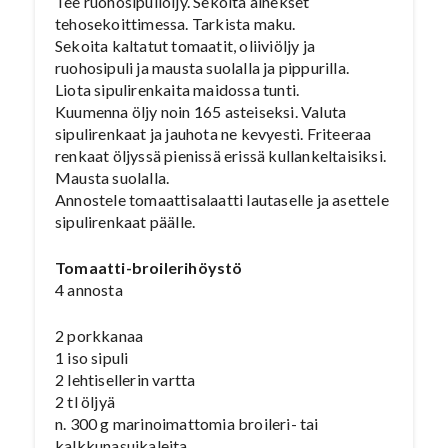
Tee ruohosipuliöljy. Sekoita ainekset
tehosekoittimessa. Tarkista maku.
Sekoita kaltatut tomaatit, oliiviöljy ja
ruohosipuli ja mausta suolalla ja pippurilla.
Liota sipulirenkaita maidossa tunti.
Kuumenna öljy noin 165 asteiseksi. Valuta
sipulirenkaat ja jauhota ne kevyesti. Friteeraa
renkaat öljyssä pienissä erissä kullankeltaisiksi.
Mausta suolalla.
Annostele tomaattisalaatti lautaselle ja asettele
sipulirenkaat päälle.
Tomaatti-broilerihöystö
4 annosta
2 porkkanaa
1 iso sipuli
2 lehtisellerin vartta
2 tl öljyä
n. 300 g marinoimattomia broileri- tai
kalkkunasuikaleita