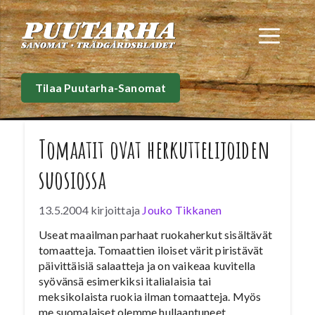
Siirry
sisältöön
Val
Tilaa Puutarha-Sanomat
Tomaatit ovat herkuttelijoiden
suosiossa
13.5.2004
kirjoittaja
Jouko Tikkanen
Useat maailman parhaat ruokaherkut sisältävät
tomaatteja. Tomaattien iloiset värit piristävät
päivittäisiä salaatteja ja on vaikeaa kuvitella
syövänsä esimerkiksi italialaisia tai
meksikolaista ruokia ilman tomaatteja. Myös
me suomalaiset olemme hullaantuneet