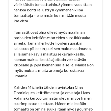
värikkäisiin tomaatteihin. Syömme vuosittain
henkeä kohti reilusti yli kymmenen kiloa
tomaatteja – enemmän kuin mitään muuta
kasvista.
Tomaatit ovat aina olleet myös maailman
parhaiden keittiömestareiden suosikkiraaka-
aineita. Tämän herkuttelijoiden suosikin
salaisuus piileekin juuri sen makumaailmassa,
sillä sama kasvis maistuu sekä raikkaalle,
hieman makealle että ajoittain virkistävän
kirpeälle ja jopa hieman suolaiselle. Maussa on
myös mukana muita aromeja korostavaa
umamia.
Kahden Michelin tähden ravintolan Chez
Dominiquen keittiömestari ja omistaja Hans
Välimäki kertoo tomaatin olevan myös hänen
suurimpia suosikeitaan. Hänen mielestään
tomaatti on ominaisuuksiltaan myös gourmet-