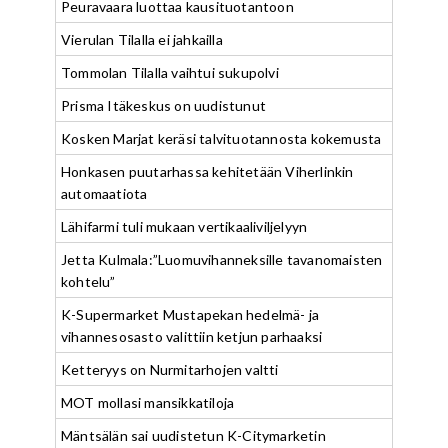
Peuravaara luottaa kausituotantoon
Vierulan Tilalla ei jahkailla
Tommolan Tilalla vaihtui sukupolvi
Prisma Itäkeskus on uudistunut
Kosken Marjat keräsi talvituotannosta kokemusta
Honkasen puutarhassa kehitetään Viherlinkin
automaatiota
Lähifarmi tuli mukaan vertikaaliviljelyyn
Jetta Kulmala:”Luomuvihanneksille tavanomaisten
kohtelu”
K-Supermarket Mustapekan hedelmä- ja
vihannesosasto valittiin ketjun parhaaksi
Ketteryys on Nurmitarhojen valtti
MOT mollasi mansikkatiloja
Mäntsälän sai uudistetun K-Citymarketin