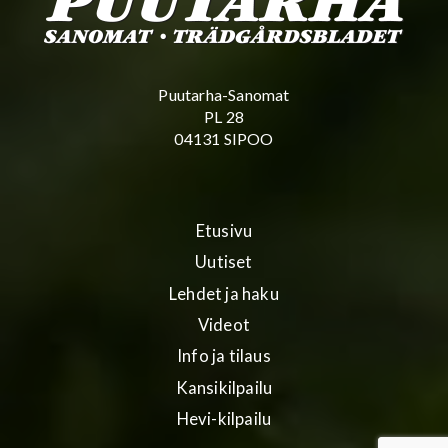
Puutarha-Sanomat
PL 28
04131 SIPOO
Etusivu
Uutiset
Lehdet ja haku
Videot
Info ja tilaus
Kansikilpailu
Hevi-kilpailu