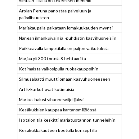
Simulan Tilalla on tekemisen meninki
Arolan Peruna panostaa palveluun ja
paikallisuuteen
Marjakaupalla paikataan lomakuukauden myynti
Nanean ilmankuivain ja -puhdistin kasvihuoneisiin
Poikkeavalla lämpötilalla on paljon vaikutuksia
Marjaa yli 300 tonnia 8 hehtaarilta
Kotimaista valkosipulia ruokakauppoihin
Silmusalaatti muutti omaan kasvuhuoneeseen
Artik-kurkut ovat kotimaisia
Markus halusi vihannesviljelijäksi
Kesäkukkien kauppaa kartanomiljöössä
Isotalon tila keskitti marjatuotannon tunneleihin
Kesäkukkakauteen koetulla konseptilla