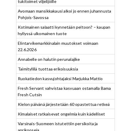
tukitoimet viljelijöille
Avomaan mansikkakausi alkoi jo ennen juhannusta
Pohjois-Savossa
Kotimainen salaatti kynnetään peltoon? – kaupan
hyllyssä ulkomainen tuote
Elintarvikemarkkinalain muutokset voimaan
22.6.2026
Annabelle on halutin perunalajike
Taimityllilä tuottaa erikoisuuksia
Ruokatiedon kasvujohtajaksi Marjukka Mattio
Fresh Servant vahvistaa kasvuaan ostamalla Bama
Fresh Cutsin
Kielon päivänä järjestetään 60 opastettua retkeä
Kimalaiset ratkaisevat ongelmia kuin kädelliset
Varsinais-Suomeen istutettiin persikoita ja
aprikooseja