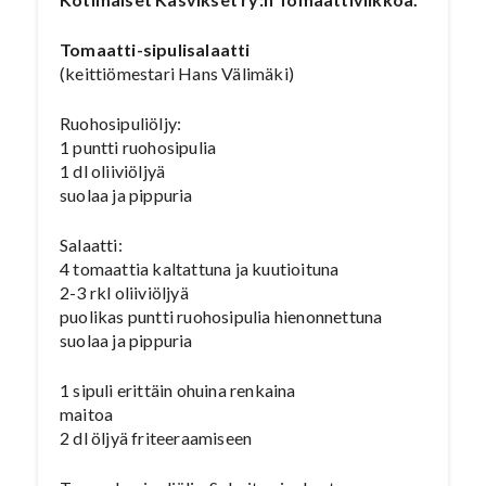
Tomaatti-sipulisalaatti
(keittiömestari Hans Välimäki)
Ruohosipuliöljy:
1 puntti ruohosipulia
1 dl oliiviöljyä
suolaa ja pippuria
Salaatti:
4 tomaattia kaltattuna ja kuutioituna
2-3 rkl oliiviöljyä
puolikas puntti ruohosipulia hienonnettuna
suolaa ja pippuria
1 sipuli erittäin ohuina renkaina
maitoa
2 dl öljyä friteeraamiseen