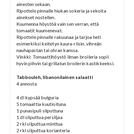
ainesten sekaan.
Ripottele pinnalle hiukan sokeria ja sekoita
ainekset nostellen.
Kuumenna höystöä vain sen verran, että
tomaatit kuumenevat.
Ripottele pinnalle rakuunaa ja tarjoa heti
esimerkiksi keitetyn kaura-riisin, vihreän
nauhapastan tai ohran kanssa.
Vinkki: Tomaattihöystö ilman broileria sopii
hyvin pihvin tai grillatun broilerin kastikkeeksi.
Tabbouleh, libanonilainen salaatti
4 annosta
4 dl kypsää bulguria
5 tomaattia kuutioituna
1 punasipuli silputtuna
1 dl silputtua persiljaa
2 rkl silputtua minttua
2 rkl silputtua korianteria