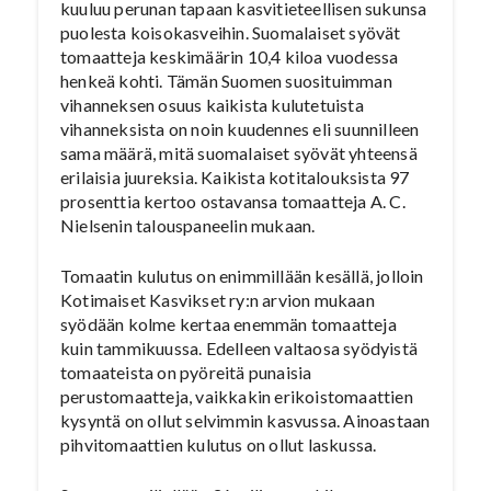
kuuluu perunan tapaan kasvitieteellisen sukunsa
puolesta koisokasveihin. Suomalaiset syövät
tomaatteja keskimäärin 10,4 kiloa vuodessa
henkeä kohti. Tämän Suomen suosituimman
vihanneksen osuus kaikista kulutetuista
vihanneksista on noin kuudennes eli suunnilleen
sama määrä, mitä suomalaiset syövät yhteensä
erilaisia juureksia. Kaikista kotitalouksista 97
prosenttia kertoo ostavansa tomaatteja A. C.
Nielsenin talouspaneelin mukaan.
Tomaatin kulutus on enimmillään kesällä, jolloin
Kotimaiset Kasvikset ry:n arvion mukaan
syödään kolme kertaa enemmän tomaatteja
kuin tammikuussa. Edelleen valtaosa syödyistä
tomaateista on pyöreitä punaisia
perustomaatteja, vaikkakin erikoistomaattien
kysyntä on ollut selvimmin kasvussa. Ainoastaan
pihvitomaattien kulutus on ollut laskussa.