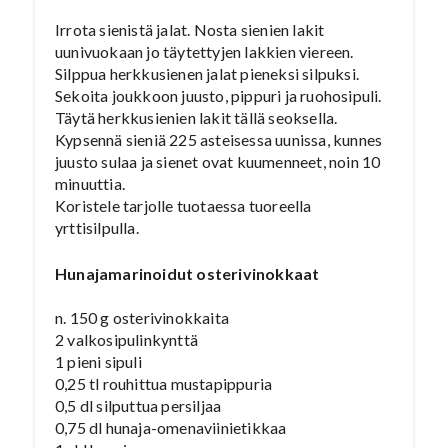
Irrota sienistä jalat. Nosta sienien lakit
uunivuokaan jo täytettyjen lakkien viereen.
Silppua herkkusienen jalat pieneksi silpuksi.
Sekoita joukkoon juusto, pippuri ja ruohosipuli.
Täytä herkkusienien lakit tällä seoksella.
Kypsennä sieniä 225 asteisessa uunissa, kunnes
juusto sulaa ja sienet ovat kuumenneet, noin 10
minuuttia.
Koristele tarjolle tuotaessa tuoreella
yrttisilpulla.
Hunajamarinoidut osterivinokkaat
n. 150 g osterivinokkaita
2 valkosipulinkynttä
1 pieni sipuli
0,25 tl rouhittua mustapippuria
0,5 dl silputtua persiljaa
0,75 dl hunaja-omenaviinietikkaa