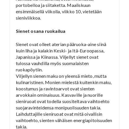
portobelloa ja siitaketta. Maaliskuun
ensimmäisellä viikolla, viikko 10, vietetään
sieniviikkoa.
Sienet osana ruokailua
Sienet ovat olleet aterian pääruoka-aine siinä
kuin liha ja kalakin Keski- ja Itä-Euroopassa,
Japanissa ja Kiinassa. Viljellyt sienet ovat
tulossa vauhdilla myös suomalaisten
ruokapöytiin.
Viljellyn sienen maku on yleensä mieto, mutta
kulinaristinen. Monien mielestä kuitenkin maku,
koostumus ja ravintoarvot ovat sienten
arvokkain ominaisuus. Kasvaville ja nuorille
sieniruoat ovat todella suositeltava vaihtoehto
suojaravinteidensa monipuolisuuden takia.
Laihduttajille sieniruoat ovat mitä oivallisin
vaihtoehto, sienten vähäisen energiapitoisuuden
takia.