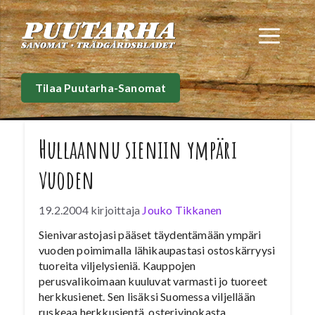
Siirry
sisältöön
Val
Tilaa Puutarha-Sanomat
Hullaannu sieniin ympäri
vuoden
19.2.2004
kirjoittaja
Jouko Tikkanen
Sienivarastojasi pääset täydentämään ympäri
vuoden poimimalla lähikaupastasi ostoskärryysi
tuoreita viljelysieniä. Kauppojen
perusvalikoimaan kuuluvat varmasti jo tuoreet
herkkusienet. Sen lisäksi Suomessa viljellään
ruskeaa herkkusientä, osterivinokasta,