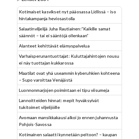
Kotimaiset kasvikset nyt pääosassa Lidlissä – iso
hintakampanja heviosastolla
Salaatinviljelijä Juha Rautiainen:”Kaikille samat
säännöt – tai ei sääntöjä ollenkaan”
Alanteet kehittävät elämyspalvelua
Varhaisperunantuottajat: Kuluttajahintojen nousu
ei näy tuottajan kukkarossa
Maatilat ovat yhä useammin kyberuhkien kohteena
– Supo varoittaa Venäjästä
Luonnonmarjojen poimintaan ei tipu viisumeja
Lannoitteiden hinnat: mepit hyväksyivät
tukitoimet viljelijöille
Avomaan mansikkakausi alkoi jo ennen juhannusta
Pohjois-Savossa
Kotimainen salaatti kynnetään peltoon? – kaupan