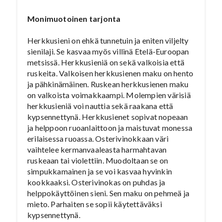
Monimuotoinen tarjonta
Herkkusieni on ehkä tunnetuin ja eniten viljelty
sienilaji. Se kasvaa myös villinä Etelä-Euroopan
metsissä. Herkkusieniä on sekä valkoisia että
ruskeita. Valkoisen herkkusienen maku on hento
ja pähkinämäinen. Ruskean herkkusienen maku
on valkoista voimakkaampi. Molempien värisiä
herkkusieniä voi nauttia sekä raakana että
kypsennettynä. Herkkusienet sopivat nopeaan
ja helppoon ruoanlaittoon ja maistuvat monessa
erilaisessa ruoassa. Osterivinokkaan väri
vaihtelee kermanvaaleasta harmahtavan
ruskeaan tai violettiin. Muodoltaan se on
simpukkamainen ja se voi kasvaa hyvinkin
kookkaaksi. Osterivinokas on puhdas ja
helppokäyttöinen sieni. Sen maku on pehmeä ja
mieto. Parhaiten se sopii käytettäväksi
kypsennettynä.