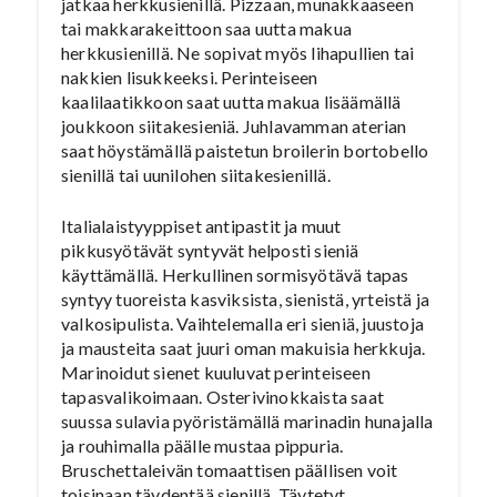
jatkaa herkkusienillä. Pizzaan, munakkaaseen
tai makkarakeittoon saa uutta makua
herkkusienillä. Ne sopivat myös lihapullien tai
nakkien lisukkeeksi. Perinteiseen
kaalilaatikkoon saat uutta makua lisäämällä
joukkoon siitakesieniä. Juhlavamman aterian
saat höystämällä paistetun broilerin bortobello
sienillä tai uunilohen siitakesienillä.
Italialaistyyppiset antipastit ja muut
pikkusyötävät syntyvät helposti sieniä
käyttämällä. Herkullinen sormisyötävä tapas
syntyy tuoreista kasviksista, sienistä, yrteistä ja
valkosipulista. Vaihtelemalla eri sieniä, juustoja
ja mausteita saat juuri oman makuisia herkkuja.
Marinoidut sienet kuuluvat perinteiseen
tapasvalikoimaan. Osterivinokkaista saat
suussa sulavia pyöristämällä marinadin hunajalla
ja rouhimalla päälle mustaa pippuria.
Bruschettaleivän tomaattisen päällisen voit
toisinaan täydentää sienillä. Täytetyt