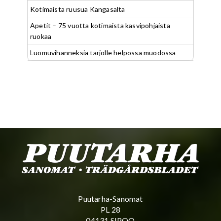
Kotimaista ruusua Kangasalta
Apetit – 75 vuotta kotimaista kasvipohjaista
ruokaa
Luomuvihanneksia tarjolle helpossa muodossa
Puutarha-Sanomat
PL 28
04131 SIPOO