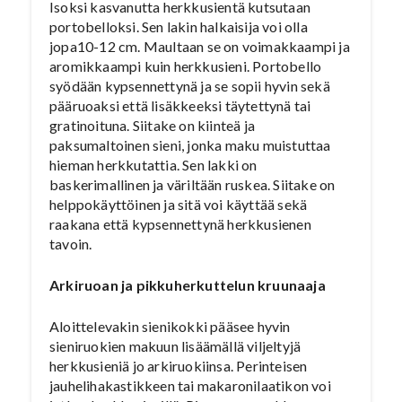
Isoksi kasvanutta herkkusientä kutsutaan
portobelloksi. Sen lakin halkaisija voi olla
jopa10-12 cm. Maultaan se on voimakkaampi ja
aromikkaampi kuin herkkusieni. Portobello
syödään kypsennettynä ja se sopii hyvin sekä
pääruoaksi että lisäkkeeksi täytettynä tai
gratinoituna. Siitake on kiinteä ja
paksumaltoinen sieni, jonka maku muistuttaa
hieman herkkutattia. Sen lakki on
baskerimallinen ja väriltään ruskea. Siitake on
helppokäyttöinen ja sitä voi käyttää sekä
raakana että kypsennettynä herkkusienen
tavoin.
Arkiruoan ja pikkuherkuttelun kruunaaja
Aloittelevakin sienikokki pääsee hyvin
sieniruokien makuun lisäämällä viljeltyjä
herkkusieniä jo arkiruokiinsa. Perinteisen
jauhelihakastikkeen tai makaronilaatikon voi