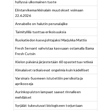
hyllyssä ulkomainen tuote
Elintarvikemarkkinalain muutokset voimaan
22.6.2026
Annabelle on halutin perunalajike
Taimityllilä tuottaa erikoisuuksia
Ruokatiedon kasvujohtajaksi Marjukka Mattio
Fresh Servant vahvistaa kasvuaan ostamalla Bama
Fresh Cutsin
Kielon päivänä järjestetään 60 opastettua retkeä
Kimalaiset ratkaisevat ongelmia kuin kädelliset
Varsinais-Suomeen istutettiin persikoita ja
aprikooseja
Aurinkopuiston lampaat saavat rinnalleen
mehiläiset
Syrjälät tukeutuvat biologiseen torjuntaan