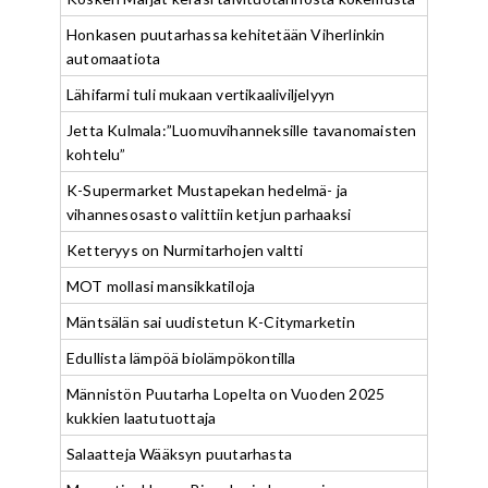
Honkasen puutarhassa kehitetään Viherlinkin
automaatiota
Lähifarmi tuli mukaan vertikaaliviljelyyn
Jetta Kulmala:”Luomuvihanneksille tavanomaisten
kohtelu”
K-Supermarket Mustapekan hedelmä- ja
vihannesosasto valittiin ketjun parhaaksi
Ketteryys on Nurmitarhojen valtti
MOT mollasi mansikkatiloja
Mäntsälän sai uudistetun K-Citymarketin
Edullista lämpöä biolämpökontilla
Männistön Puutarha Lopelta on Vuoden 2025
kukkien laatutuottaja
Salaatteja Wääksyn puutarhasta