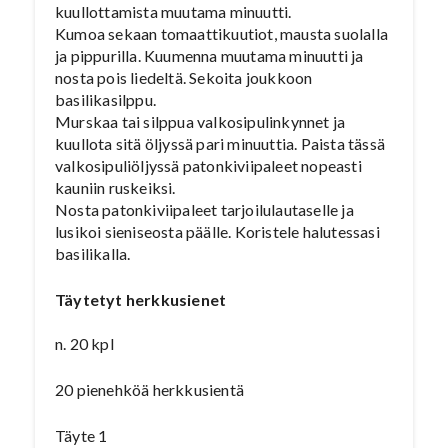
kuullottamista muutama minuutti.
Kumoa sekaan tomaattikuutiot, mausta suolalla
ja pippurilla. Kuumenna muutama minuutti ja
nosta pois liedeltä. Sekoita joukkoon
basilikasilppu.
Murskaa tai silppua valkosipulinkynnet ja
kuullota sitä öljyssä pari minuuttia. Paista tässä
valkosipuliöljyssä patonkiviipaleet nopeasti
kauniin ruskeiksi.
Nosta patonkiviipaleet tarjoilulautaselle ja
lusikoi sieniseosta päälle. Koristele halutessasi
basilikalla.
Täytetyt herkkusienet
n. 20 kpl
20 pienehköä herkkusientä
Täyte 1