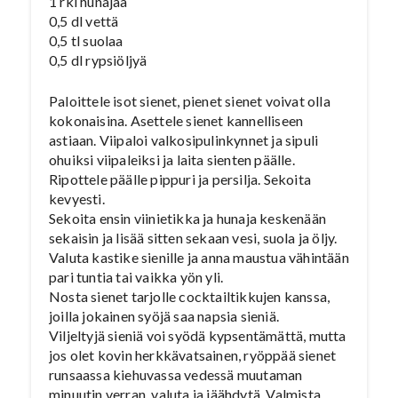
1 rkl hunajaa
0,5 dl vettä
0,5 tl suolaa
0,5 dl rypsiöljyä
Paloittele isot sienet, pienet sienet voivat olla
kokonaisina. Asettele sienet kannelliseen
astiaan. Viipaloi valkosipulinkynnet ja sipuli
ohuiksi viipaleiksi ja laita sienten päälle.
Ripottele päälle pippuri ja persilja. Sekoita
kevyesti.
Sekoita ensin viinietikka ja hunaja keskenään
sekaisin ja lisää sitten sekaan vesi, suola ja öljy.
Valuta kastike sienille ja anna maustua vähintään
pari tuntia tai vaikka yön yli.
Nosta sienet tarjolle cocktailtikkujen kanssa,
joilla jokainen syöjä saa napsia sieniä.
Viljeltyjä sieniä voi syödä kypsentämättä, mutta
jos olet kovin herkkävatsainen, ryöppää sienet
runsaassa kiehuvassa vedessä muutaman
minuutin verran, valuta ja jäähdytä. Valmista