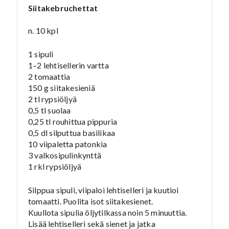
Siitakebruchettat
n. 10 kpl
1 sipuli
1–2 lehtisellerin vartta
2 tomaattia
150 g siitakesieniä
2 tl rypsiöljyä
0,5 tl suolaa
0,25 tl rouhittua pippuria
0,5 dl silputtua basilikaa
10 viipaletta patonkia
3 valkosipulinkynttä
1 rkl rypsiöljyä
Silppua sipuli, viipaloi lehtiselleri ja kuutioi
tomaatti. Puolita isot siitakesienet.
Kuullota sipulia öljytilkassa noin 5 minuuttia.
Lisää lehtiselleri sekä sienet ja jatka