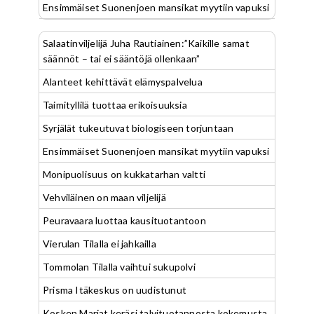
Ensimmäiset Suonenjoen mansikat myytiin vapuksi
Salaatinviljelijä Juha Rautiainen:”Kaikille samat
säännöt – tai ei sääntöjä ollenkaan”
Alanteet kehittävät elämyspalvelua
Taimityllilä tuottaa erikoisuuksia
Syrjälät tukeutuvat biologiseen torjuntaan
Ensimmäiset Suonenjoen mansikat myytiin vapuksi
Monipuolisuus on kukkatarhan valtti
Vehviläinen on maan viljelijä
Peuravaara luottaa kausituotantoon
Vierulan Tilalla ei jahkailla
Tommolan Tilalla vaihtui sukupolvi
Prisma Itäkeskus on uudistunut
Kosken Marjat keräsi talvituotannosta kokemusta