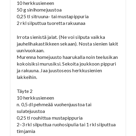
10 herkkusieneen
50 g sinihomejuustoa
0,25 tl sitruuna- tai mustapippuria
2 rkl silputtua tuoretta rakuunaa
Irrota sienistä jalat. (Ne voi silputa vaikka
jauhelihakastikkeen sekaan). Nosta sienien lakit
uunivuokaan.
Murenna homejuusto haarukalla noin teelusikan
kokoisiksi murusiksi. Sekoita joukkoon pippuri
ja rakuuna. Jaa juustoseos herkkusienien
lakkeihin.
Täyte 2
10 herkkusieneen
n. 0,5 dl pehmeää vuohenjuustoa tai
sulatejuustoa
0,25 tl rouhittua mustapippuria
2–3 rkl silputtua ruohosipulia tai 1 rkl silputtua
timjamia