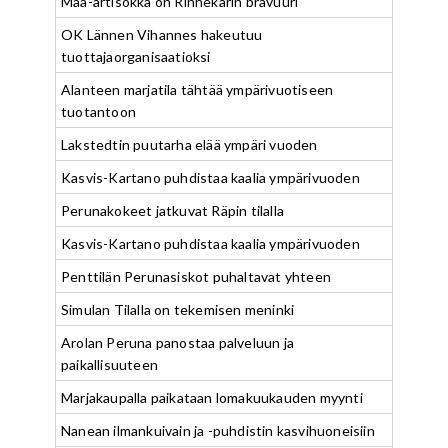
Maa-artisokka on Rinnekarin bravuuri
OK Lännen Vihannes hakeutuu
tuottajaorganisaatioksi
Alanteen marjatila tähtää ympärivuotiseen
tuotantoon
Lakstedtin puutarha elää ympäri vuoden
Kasvis-Kartano puhdistaa kaalia ympärivuoden
Perunakokeet jatkuvat Räpin tilalla
Kasvis-Kartano puhdistaa kaalia ympärivuoden
Penttilän Perunasiskot puhaltavat yhteen
Simulan Tilalla on tekemisen meninki
Arolan Peruna panostaa palveluun ja
paikallisuuteen
Marjakaupalla paikataan lomakuukauden myynti
Nanean ilmankuivain ja -puhdistin kasvihuoneisiin