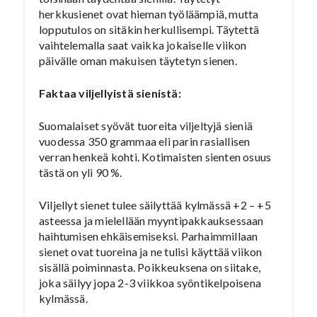
herkkusienet ovat hieman työläämpiä, mutta
lopputulos on sitäkin herkullisempi. Täytettä
vaihtelemalla saat vaikka jokaiselle viikon
päivälle oman makuisen täytetyn sienen.
Faktaa viljellyistä sienistä:
Suomalaiset syövät tuoreita viljeltyjä sieniä
vuodessa 350 grammaa eli parin rasiallisen
verran henkeä kohti. Kotimaisten sienten osuus
tästä on yli 90 %.
Viljellyt sienet tulee säilyttää kylmässä +2 – +5
asteessa ja mielellään myyntipakkauksessaan
haihtumisen ehkäisemiseksi. Parhaimmillaan
sienet ovat tuoreina ja ne tulisi käyttää viikon
sisällä poiminnasta. Poikkeuksena on siitake,
joka säilyy jopa 2-3 viikkoa syöntikelpoisena
kylmässä.