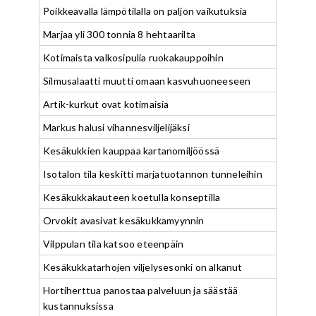
Poikkeavalla lämpötilalla on paljon vaikutuksia
Marjaa yli 300 tonnia 8 hehtaarilta
Kotimaista valkosipulia ruokakauppoihin
Silmusalaatti muutti omaan kasvuhuoneeseen
Artik-kurkut ovat kotimaisia
Markus halusi vihannesviljelijäksi
Kesäkukkien kauppaa kartanomiljöössä
Isotalon tila keskitti marjatuotannon tunneleihin
Kesäkukkakauteen koetulla konseptilla
Orvokit avasivat kesäkukkamyynnin
Vilppulan tila katsoo eteenpäin
Kesäkukkatarhojen viljelysesonki on alkanut
Hortiherttua panostaa palveluun ja säästää
kustannuksissa