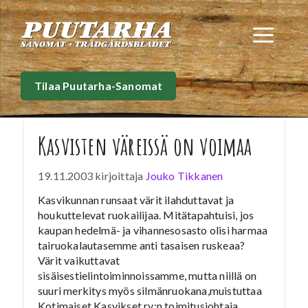
Siirry
sisältöön
Val
Tilaa Puutarha-Sanomat
Kasvisten väreissä on voimaa
19.11.2003
kirjoittaja
Jouko Tikkanen
Kasvikunnan runsaat värit ilahduttavat ja
houkuttelevat ruokailijaa. Mitätapahtuisi, jos
kaupan hedelmä- ja vihannesosasto olisi harmaa
tairuokalautasemme anti tasaisen ruskeaa?
Värit vaikuttavat
sisäisestielintoiminnoissamme, mutta niillä on
suuri merkitys myös silmänruokana,muistuttaa
Kotimaiset Kasvikset ry:n toimitusjohtaja