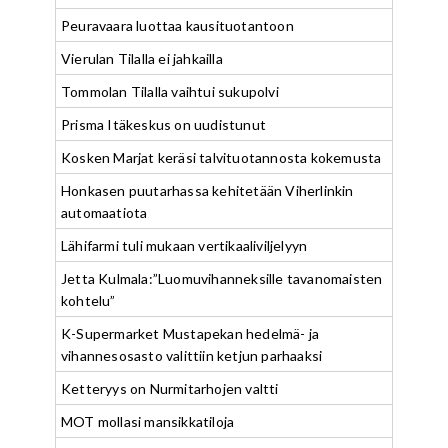
Peuravaara luottaa kausituotantoon
Vierulan Tilalla ei jahkailla
Tommolan Tilalla vaihtui sukupolvi
Prisma Itäkeskus on uudistunut
Kosken Marjat keräsi talvituotannosta kokemusta
Honkasen puutarhassa kehitetään Viherlinkin
automaatiota
Lähifarmi tuli mukaan vertikaaliviljelyyn
Jetta Kulmala:”Luomuvihanneksille tavanomaisten
kohtelu”
K-Supermarket Mustapekan hedelmä- ja
vihannesosasto valittiin ketjun parhaaksi
Ketteryys on Nurmitarhojen valtti
MOT mollasi mansikkatiloja