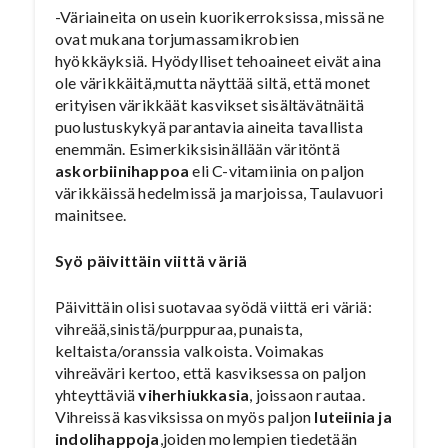
-Väriaineita on usein kuorikerroksissa, missä ne
ovat mukana torjumassamikrobien
hyökkäyksiä. Hyödylliset tehoaineet eivät aina
ole värikkäitä,mutta näyttää siltä, että monet
erityisen värikkäät kasvikset sisältävätnäitä
puolustuskykyä parantavia aineita tavallista
enemmän. Esimerkiksisinällään väritöntä
askorbiinihappoa
eli C-vitamiinia on paljon
värikkäissä hedelmissä ja marjoissa, Taulavuori
mainitsee.
Syö päivittäin viittä väriä
Päivittäin olisi suotavaa syödä viittä eri väriä:
vihreää,sinistä/purppuraa, punaista,
keltaista/oranssia valkoista. Voimakas
vihreäväri kertoo, että kasviksessa on paljon
yhteyttäviä
viherhiukkasia
, joissaon rautaa.
Vihreissä kasviksissa on myös paljon
luteiinia ja
indolihappoja
,joiden molempien tiedetään