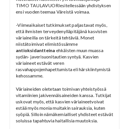
TIMO TAULAVUORIesitellessään yhdistyksen
ensi vuoden teemaa Väreistä voimaa.
-Viimeaikaiset tutkimukset paljastavat myös,
että ihmisten terveydenylläpitäjänä kasvisten
väriaineilla on tärkeitä tehtäviä. Monet
niistätoimivat elimistössämme
antioksidantteina
ehkäisten muun muassa
sydän- javerisuonitautien syntyä. Kasvien
väriaineet estävät veren
rasvahappojenhapettumista eli härskiintymistä
kehossamme.
Väriaineiden oletetaan toimivan yhteistyössä
vitamiinien jakivennäisaineiden kanssa. Tutkijat
uskovat myös, että kasvien väriaineetvoivat
estää myös monia muitakin sairauksia, kuten
syöpiä. Silloin nämäkemialliset yhdisteet estävät
soluissa tapahtuvia haitallisia muutoksia.