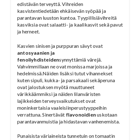
edistävän terveyttä. Vihreiden
kasvistentiedetään ehkäisevän syöpää ja
parantavan luuston kuntoa. Tyypillisiävihreitä
kasviksia ovat salaatti- ja kaalikasvit sekä pavut
ja herneet.
Kasvien sinisen ja purppuran sävyt ovat
antosyaanien ja
fenoliyhdisteiden
synnyttämiä värejä.
Vahvimmillaan ne ovat monissa marjoissa ja
hedelmissä.Näiden lisäksi tutut vihannekset
kuten sipuli, kukka- ja parsakaali sekäperuna
ovat jalostuksen myötä muuttuneet
värikkäämmiksi ja näiden lilanväristen
lajikkeiden terveysvaikutukset ovat
moninkertaisia vaaleisiinperustyyppeihin
verrattuna. Sinertävät
flavonoidien
uskotaan
parantavanmuistia ja hidastavan vanhenemista.
Punaisista väriaineista tunnetuin on tomaatin