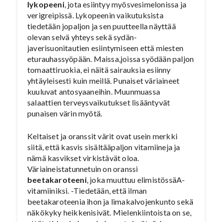
lykopeeni
, jota esiintyy myösvesimelonissa ja
verigreipissä. Lykopeenin vaikutuksista
tiedetään jopaljon ja sen puutteella näyttää
olevan selvä yhteys sekä sydän-
javerisuonitautien esiintymiseen että miesten
eturauhassyöpään. Maissa,joissa syödään paljon
tomaattiruokia, ei näitä sairauksia esiinny
yhtäyleisesti kuin meillä. Punaiset väriaineet
kuuluvat antosyaaneihin. Muunmuassa
salaattien terveysvaikutukset lisääntyvät
punaisen värin myötä.
Keltaiset ja oranssit värit ovat usein merkki
siitä, että kasvis sisältääpaljon vitamiineja ja
nämä kasvikset virkistävät oloa.
Väriaineistatunnetuin on oranssi
beetakaroteeni
, joka muuttuu elimistössäA-
vitamiiniksi. -Tiedetään, että ilman
beetakaroteenia ihon ja limakalvojenkunto sekä
näkökyky heikkenisivät. Mielenkiintoista on se,