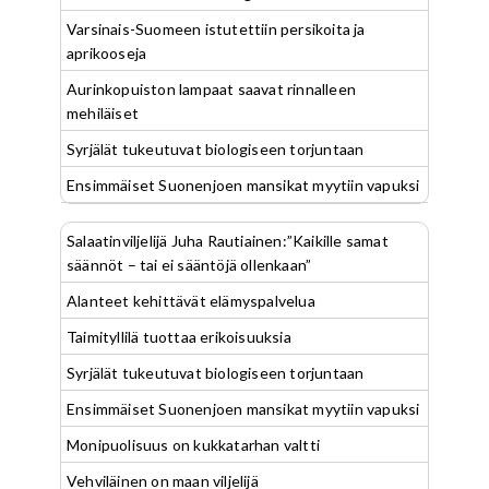
Varsinais-Suomeen istutettiin persikoita ja
aprikooseja
Aurinkopuiston lampaat saavat rinnalleen
mehiläiset
Syrjälät tukeutuvat biologiseen torjuntaan
Ensimmäiset Suonenjoen mansikat myytiin vapuksi
Salaatinviljelijä Juha Rautiainen:”Kaikille samat
säännöt – tai ei sääntöjä ollenkaan”
Alanteet kehittävät elämyspalvelua
Taimityllilä tuottaa erikoisuuksia
Syrjälät tukeutuvat biologiseen torjuntaan
Ensimmäiset Suonenjoen mansikat myytiin vapuksi
Monipuolisuus on kukkatarhan valtti
Vehviläinen on maan viljelijä