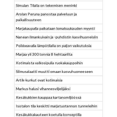
Simulan Tilalla on tekemisen meninki
Arolan Peruna panostaa palveluun ja
paikallisuuteen
Marjakaupalla paikataan lomakuukauden myynti
Nanean ilmankuivain ja -puhdistin kasvihuoneisiin
Poikkeavalla lämpötilalla on paljon vaikutuksia
Marjaa yli 300 tonnia 8 hehtaarilta
Kotimaista valkosipulia ruokakauppoihin
Silmusalaatti muutti omaan kasvuhuoneeseen
Artik-kurkut ovat kotimaisia
Markus halusi vihannesviljelijäksi
Kesäkukkien kauppaa kartanomiljöössä
Isotalon tila keskitti marjatuotannon tunneleihin
Kesäkukkakauteen koetulla konseptilla