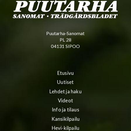
Puutarha-Sanomat
PL 28
04131 SIPOO
Etusivu
Uutiset
Lehdet ja haku
Videot
Info ja tilaus
Kansikilpailu
Hevi-kilpailu