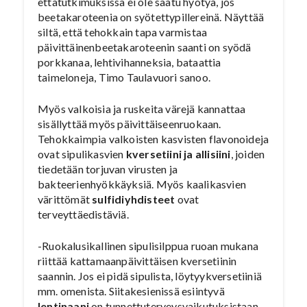
ettätutkimuksissa ei ole saatu hyötyä, jos
beetakaroteenia on syötettypillereinä. Näyttää
siltä, että tehokkain tapa varmistaa
päivittäinenbeetakaroteenin saanti on syödä
porkkanaa, lehtivihanneksia, bataattia
taimeloneja, Timo Taulavuori sanoo.
Myös valkoisia ja ruskeita värejä kannattaa
sisällyttää myös päivittäiseenruokaan.
Tehokkaimpia valkoisten kasvisten flavonoideja
ovat sipulikasvien
kversetiini ja allisiini
, joiden
tiedetään torjuvan virusten ja
bakteerienhyökkäyksiä. Myös kaalikasvien
värittömät
sulfidiyhdisteet
ovat
terveyttäedistäviä.
-Ruokalusikallinen sipulisilppua ruoan mukana
riittää kattamaanpäivittäisen kversetiinin
saannin. Jos ei pidä sipulista, löytyykversetiiniä
mm. omenista. Siitakesienissä esiintyvä
lentinaani
on tunnettuterveysvaikutuksistaan.