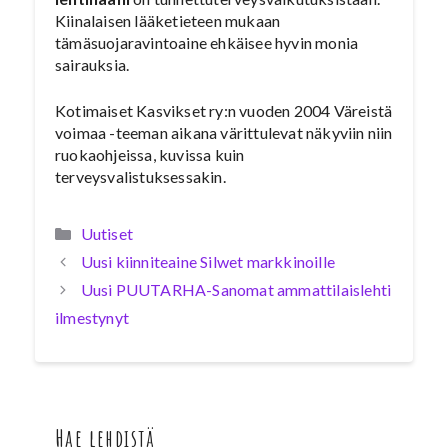
Kiinalaisen lääketieteen mukaan
tämäsuojaravintoaine ehkäisee hyvin monia
sairauksia.
Kotimaiset Kasvikset ry:n vuoden 2004 Väreistä
voimaa -teeman aikana värittulevat näkyviin niin
ruokaohjeissa, kuvissa kuin
terveysvalistuksessakin.
Kategoriat
Uutiset
Uusi kiinniteaine Silwet markkinoille
Uusi PUUTARHA-Sanomat ammattilaislehti
ilmestynyt
Hae lehdistä