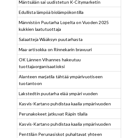
Mäntsälän sai uudistetun K-Citymarketin
Edullista lämpöä biolämpökontilla
Männistön Puutarha Lopelta on Vuoden 2025
kukkien laatutuottaja
Salaatteja Wääksyn puutarhasta
Maa-artisokka on Rinnekarin bravuuri
OK Lännen Vihannes hakeutuu
tuottajaorganisaatioksi
Alanteen marjatila tähtää ympärivuotiseen
tuotantoon
Lakstedtin puutarha elää ympäri vuoden
Kasvis-Kartano puhdistaa kaalia ympärivuoden
Perunakokeet jatkuvat Räpin tilalla
Kasvis-Kartano puhdistaa kaalia ympärivuoden
Penttilän Perunasiskot puhaltavat yhteen