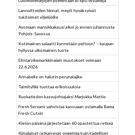
Luonnonmarjojen poimintaan ei tipu viisumeja
Lannoitteiden hinnat: mepit hyväksyivät
tukitoimet viljelijöille
Avomaan mansikkakausi alkoi jo ennen juhannusta
Pohjois-Savossa
Kotimainen salaatti kynnetään peltoon? – kaupan
hyllyssä ulkomainen tuote
Elintarvikemarkkinalain muutokset voimaan
22.6.2026
Annabelle on halutin perunalajike
Taimityllilä tuottaa erikoisuuksia
Ruokatiedon kasvujohtajaksi Marjukka Mattio
Fresh Servant vahvistaa kasvuaan ostamalla Bama
Fresh Cutsin
Kielon päivänä järjestetään 60 opastettua retkeä
Kimalaiset ratkaisevat ongelmia kuin kädelliset