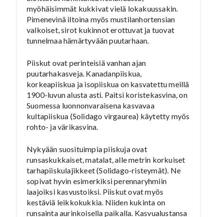
myöhäisimmät kukkivat vielä lokakuussakin.
Pimenevinä iltoina myös mustilanhortensian
valkoiset, sirot kukinnot erottuvat ja tuovat
tunnelmaa hämärtyvään puutarhaan.
Piiskut ovat perinteisiä vanhan ajan
puutarhakasveja. Kanadanpiiskua,
korkeapiiskua ja isopiiskua on kasvatettu meillä
1900-luvun alusta asti. Paitsi koristekasvina, on
Suomessa luonnonvaraisena kasvavaa
kultapiiskua (Solidago virgaurea) käytetty myös
rohto- ja värikasvina.
Nykyään suosituimpia piiskuja ovat
runsaskukkaiset, matalat, alle metrin korkuiset
tarhapiiskulajikkeet (Solidago-risteymät). Ne
sopivat hyvin esimerkiksi perennaryhmiin
laajoiksi kasvustoiksi. Piiskut ovat myös
kestäviä leikkokukkia. Niiden kukinta on
runsainta aurinkoisella paikalla. Kasvualustansa