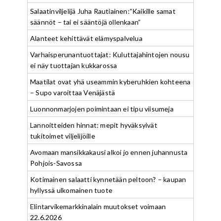
Salaatinviljelijä Juha Rautiainen:”Kaikille samat
säännöt – tai ei sääntöjä ollenkaan”
Alanteet kehittävät elämyspalvelua
Varhaisperunantuottajat: Kuluttajahintojen nousu
ei näy tuottajan kukkarossa
Maatilat ovat yhä useammin kyberuhkien kohteena
– Supo varoittaa Venäjästä
Luonnonmarjojen poimintaan ei tipu viisumeja
Lannoitteiden hinnat: mepit hyväksyivät
tukitoimet viljelijöille
Avomaan mansikkakausi alkoi jo ennen juhannusta
Pohjois-Savossa
Kotimainen salaatti kynnetään peltoon? – kaupan
hyllyssä ulkomainen tuote
Elintarvikemarkkinalain muutokset voimaan
22.6.2026