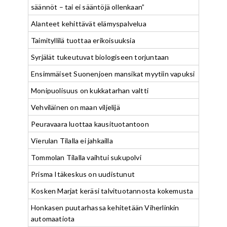
säännöt – tai ei sääntöjä ollenkaan”
Alanteet kehittävät elämyspalvelua
Taimityllilä tuottaa erikoisuuksia
Syrjälät tukeutuvat biologiseen torjuntaan
Ensimmäiset Suonenjoen mansikat myytiin vapuksi
Monipuolisuus on kukkatarhan valtti
Vehviläinen on maan viljelijä
Peuravaara luottaa kausituotantoon
Vierulan Tilalla ei jahkailla
Tommolan Tilalla vaihtui sukupolvi
Prisma Itäkeskus on uudistunut
Kosken Marjat keräsi talvituotannosta kokemusta
Honkasen puutarhassa kehitetään Viherlinkin
automaatiota