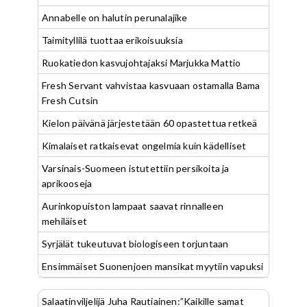
Annabelle on halutin perunalajike
Taimityllilä tuottaa erikoisuuksia
Ruokatiedon kasvujohtajaksi Marjukka Mattio
Fresh Servant vahvistaa kasvuaan ostamalla Bama
Fresh Cutsin
Kielon päivänä järjestetään 60 opastettua retkeä
Kimalaiset ratkaisevat ongelmia kuin kädelliset
Varsinais-Suomeen istutettiin persikoita ja
aprikooseja
Aurinkopuiston lampaat saavat rinnalleen
mehiläiset
Syrjälät tukeutuvat biologiseen torjuntaan
Ensimmäiset Suonenjoen mansikat myytiin vapuksi
Salaatinviljelijä Juha Rautiainen:”Kaikille samat