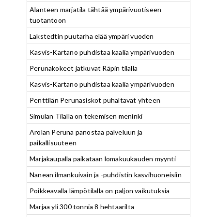
Alanteen marjatila tähtää ympärivuotiseen
tuotantoon
Lakstedtin puutarha elää ympäri vuoden
Kasvis-Kartano puhdistaa kaalia ympärivuoden
Perunakokeet jatkuvat Räpin tilalla
Kasvis-Kartano puhdistaa kaalia ympärivuoden
Penttilän Perunasiskot puhaltavat yhteen
Simulan Tilalla on tekemisen meninki
Arolan Peruna panostaa palveluun ja
paikallisuuteen
Marjakaupalla paikataan lomakuukauden myynti
Nanean ilmankuivain ja -puhdistin kasvihuoneisiin
Poikkeavalla lämpötilalla on paljon vaikutuksia
Marjaa yli 300 tonnia 8 hehtaarilta