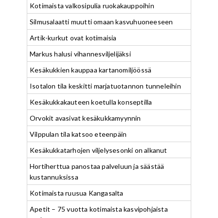
Kotimaista valkosipulia ruokakauppoihin
Silmusalaatti muutti omaan kasvuhuoneeseen
Artik-kurkut ovat kotimaisia
Markus halusi vihannesviljelijäksi
Kesäkukkien kauppaa kartanomiljöössä
Isotalon tila keskitti marjatuotannon tunneleihin
Kesäkukkakauteen koetulla konseptilla
Orvokit avasivat kesäkukkamyynnin
Vilppulan tila katsoo eteenpäin
Kesäkukkatarhojen viljelysesonki on alkanut
Hortiherttua panostaa palveluun ja säästää
kustannuksissa
Kotimaista ruusua Kangasalta
Apetit – 75 vuotta kotimaista kasvipohjaista