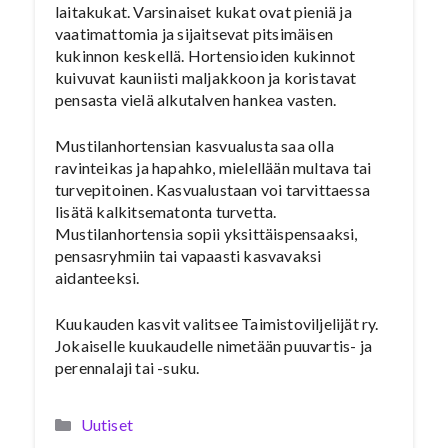
laitakukat. Varsinaiset kukat ovat pieniä ja
vaatimattomia ja sijaitsevat pitsimäisen
kukinnon keskellä. Hortensioiden kukinnot
kuivuvat kauniisti maljakkoon ja koristavat
pensasta vielä alkutalven hankea vasten.
Mustilanhortensian kasvualusta saa olla
ravinteikas ja hapahko, mielellään multava tai
turvepitoinen. Kasvualustaan voi tarvittaessa
lisätä kalkitsematonta turvetta.
Mustilanhortensia sopii yksittäispensaaksi,
pensasryhmiin tai vapaasti kasvavaksi
aidanteeksi.
Kuukauden kasvit valitsee Taimistoviljelijät ry.
Jokaiselle kuukaudelle nimetään puuvartis- ja
perennalaji tai -suku.
Kategoriat
Uutiset