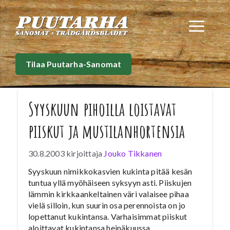
Siirry
sisältöön
Val
Tilaa Puutarha-Sanomat
Syyskuun pihoilla loistavat
piiskut ja mustilanhortensia
30.8.2003
kirjoittaja
Jouko Tikkanen
Syyskuun nimikkokasvien kukinta pitää kesän
tuntua yllä myöhäiseen syksyyn asti. Piiskujen
lämmin kirkkaankeltainen väri valaisee pihaa
vielä silloin, kun suurin osa perennoista on jo
lopettanut kukintansa. Varhaisimmat piiskut
aloittavat kukintansa heinäkuussa,