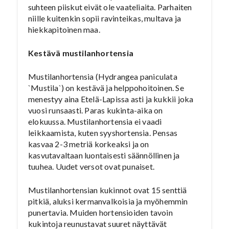
suhteen piiskut eivät ole vaateliaita. Parhaiten
niille kuitenkin sopii ravinteikas, multava ja
hiekkapitoinen maa.
Kestävä mustilanhortensia
Mustilanhortensia (Hydrangea paniculata
`Mustila`) on kestävä ja helppohoitoinen. Se
menestyy aina Etelä-Lapissa asti ja kukkii joka
vuosi runsaasti. Paras kukinta-aika on
elokuussa. Mustilanhortensia ei vaadi
leikkaamista, kuten syyshortensia. Pensas
kasvaa 2-3 metriä korkeaksi ja on
kasvutavaltaan luontaisesti säännöllinen ja
tuuhea. Uudet versot ovat punaiset.
Mustilanhortensian kukinnot ovat 15 senttiä
pitkiä, aluksi kermanvalkoisia ja myöhemmin
punertavia. Muiden hortensioiden tavoin
kukintoja reunustavat suuret näyttävät