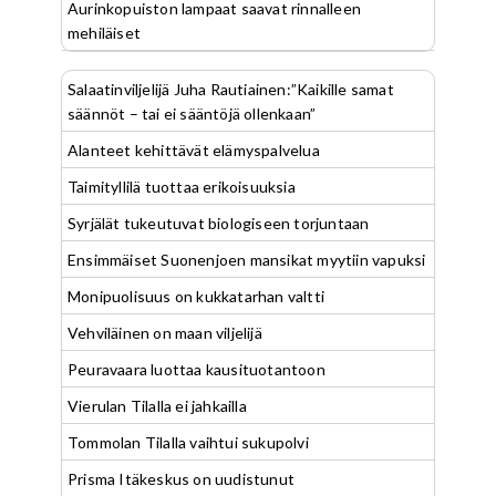
Aurinkopuiston lampaat saavat rinnalleen
mehiläiset
Salaatinviljelijä Juha Rautiainen:”Kaikille samat
säännöt – tai ei sääntöjä ollenkaan”
Alanteet kehittävät elämyspalvelua
Taimityllilä tuottaa erikoisuuksia
Syrjälät tukeutuvat biologiseen torjuntaan
Ensimmäiset Suonenjoen mansikat myytiin vapuksi
Monipuolisuus on kukkatarhan valtti
Vehviläinen on maan viljelijä
Peuravaara luottaa kausituotantoon
Vierulan Tilalla ei jahkailla
Tommolan Tilalla vaihtui sukupolvi
Prisma Itäkeskus on uudistunut