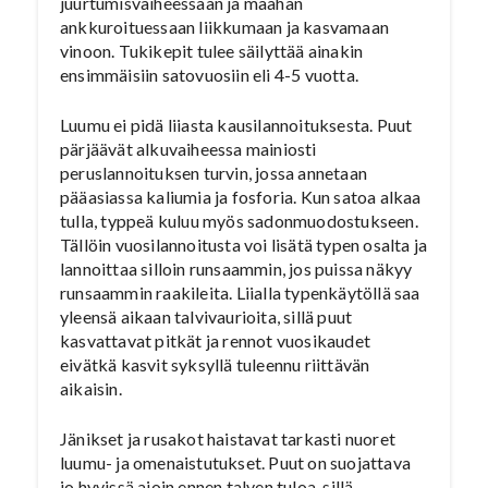
juurtumisvaiheessaan ja maahan
ankkuroituessaan liikkumaan ja kasvamaan
vinoon. Tukikepit tulee säilyttää ainakin
ensimmäisiin satovuosiin eli 4-5 vuotta.
Luumu ei pidä liiasta kausilannoituksesta. Puut
pärjäävät alkuvaiheessa mainiosti
peruslannoituksen turvin, jossa annetaan
pääasiassa kaliumia ja fosforia. Kun satoa alkaa
tulla, typpeä kuluu myös sadonmuodostukseen.
Tällöin vuosilannoitusta voi lisätä typen osalta ja
lannoittaa silloin runsaammin, jos puissa näkyy
runsaammin raakileita. Liialla typenkäytöllä saa
yleensä aikaan talvivaurioita, sillä puut
kasvattavat pitkät ja rennot vuosikaudet
eivätkä kasvit syksyllä tuleennu riittävän
aikaisin.
Jänikset ja rusakot haistavat tarkasti nuoret
luumu- ja omenaistutukset. Puut on suojattava
jo hyvissä ajoin ennen talven tuloa, sillä