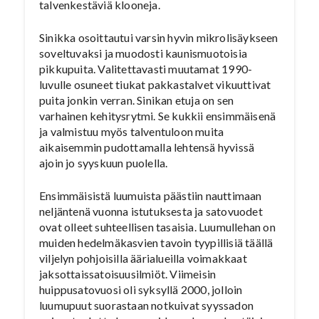
talvenkestäviä klooneja.
Sinikka osoittautui varsin hyvin mikrolisäykseen
soveltuvaksi ja muodosti kaunismuotoisia
pikkupuita. Valitettavasti muutamat 1990-
luvulle osuneet tiukat pakkastalvet vikuuttivat
puita jonkin verran. Sinikan etuja on sen
varhainen kehitysrytmi. Se kukkii ensimmäisenä
ja valmistuu myös talventuloon muita
aikaisemmin pudottamalla lehtensä hyvissä
ajoin jo syyskuun puolella.
Ensimmäisistä luumuista päästiin nauttimaan
neljäntenä vuonna istutuksesta ja satovuodet
ovat olleet suhteellisen tasaisia. Luumullehan on
muiden hedelmäkasvien tavoin tyypillisiä täällä
viljelyn pohjoisilla äärialueilla voimakkaat
jaksottaissatoisuusilmiöt. Viimeisin
huippusatovuosi oli syksyllä 2000, jolloin
luumupuut suorastaan notkuivat syyssadon