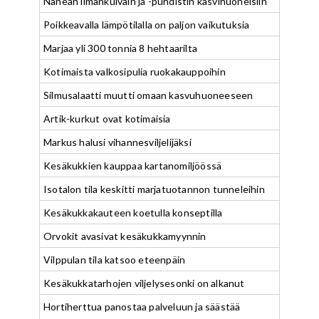
Nanean ilmankuivain ja -puhdistin kasvihuoneisiin
Poikkeavalla lämpötilalla on paljon vaikutuksia
Marjaa yli 300 tonnia 8 hehtaarilta
Kotimaista valkosipulia ruokakauppoihin
Silmusalaatti muutti omaan kasvuhuoneeseen
Artik-kurkut ovat kotimaisia
Markus halusi vihannesviljelijäksi
Kesäkukkien kauppaa kartanomiljöössä
Isotalon tila keskitti marjatuotannon tunneleihin
Kesäkukkakauteen koetulla konseptilla
Orvokit avasivat kesäkukkamyynnin
Vilppulan tila katsoo eteenpäin
Kesäkukkatarhojen viljelysesonki on alkanut
Hortiherttua panostaa palveluun ja säästää