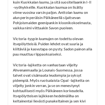
kuin Kuokkalan luumu, ja sitä suositellaankin I-II
-vyöhykkeille. Kuokkalan luumua on lisätty
viime vuosina varsin paljon. Anttolan luumu on
alun perin peräisin Pälkäneellä sijaitsevan
Pohjoismaiden geenipankin kloonikokoelmasta,
vaikka nimi viittaakin Savon puoleen.
Victoria-tyypin luumujen on todettu olevan
itsepölytteisiä. Puiden lehdet ovat suuria ja
kiiltäviä ja kasvutapa on pysty. Sadon painon alla
puu muuttuu riippaoksaiseksi.
Victoria-lajiketta on vanhastaan viljelty
Ahvenanmaalla ja Lounais-Suomessa, jossa
talvet ovat sisämaata leudompia ja syksyt
pidempiä. Myös ruotsalaista Opal -lajiketta on
viljelty jonkin verran, ja se on menestynyt
kohtuullisesti myös Pälkäneen korkeudella.
Itsepölytteisen lajikkeen hedelmäliha on
keltainentai lievästi punakeltainen ja sen kivi