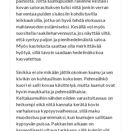
painosta. Jotta luumupuiden rakenne kestäisi
kovan satorasituksen tulisi niitä jonkin verran
harventaa puiden sisäosiin kohdistuvilla
leikkauksilla, jotka on hyvä tehdä elokuussa
mahlavuodon estämiseksi. Kesällä voi myös
suositella raakileharvennusta, jos näyttää siltä,
että syntyy paljon ja pienihedelmäistä satoa.
Myös kastelusta saattaa olla merkittävää
hyötyä, sillä tavoin saadaan hedelmäkokoa
kasvatettua.
Sinikka ei ole mikään jättikokoinen luumu ja sen
kivikin on kohtuullisen kokoinen. Pehmeähkö
kuori ei salli kovaa käsittelyä, mutta luumut ovat
hyvin maukkaita ja pehmeälihaisia.
Keltaluumuihin nähden niiden varastoitavuus on
heikompi eikä niitä kannata kerätä kovin
varhaisessa kypsyysvaiheessa, sillä maku
muodostuu paremmaksi, kun luumujen sallitaan
kypsyvän puissa. Pakkasten aikaan on
luonnollisesti oltava tarkkana, sillä kylmät yöt