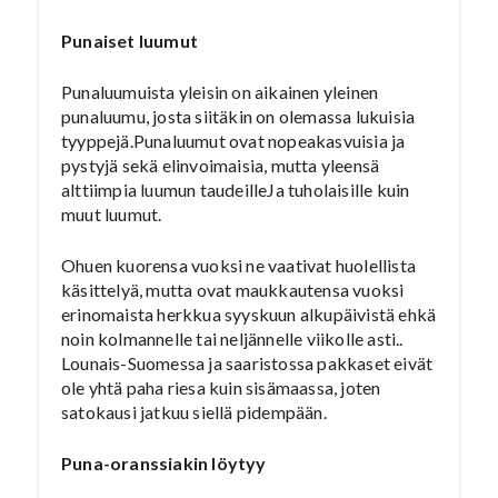
Punaiset luumut
Punaluumuista yleisin on aikainen yleinen
punaluumu, josta siitäkin on olemassa lukuisia
tyyppejä.Punaluumut ovat nopeakasvuisia ja
pystyjä sekä elinvoimaisia, mutta yleensä
alttiimpia luumun taudeilleJa tuholaisille kuin
muut luumut.
Ohuen kuorensa vuoksi ne vaativat huolellista
käsittelyä, mutta ovat maukkautensa vuoksi
erinomaista herkkua syyskuun alkupäivistä ehkä
noin kolmannelle tai neljännelle viikolle asti..
Lounais-Suomessa ja saaristossa pakkaset eivät
ole yhtä paha riesa kuin sisämaassa, joten
satokausi jatkuu siellä pidempään.
Puna-oranssiakin löytyy