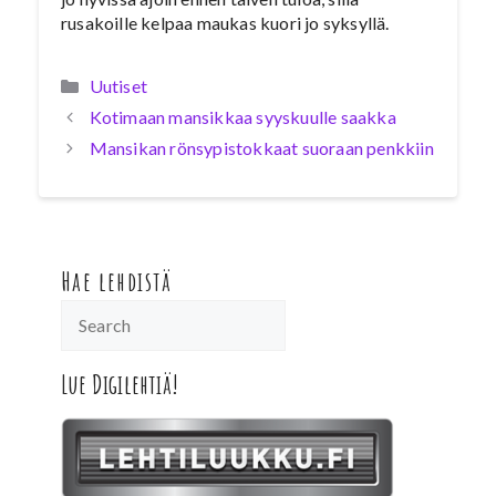
rusakoille kelpaa maukas kuori jo syksyllä.
Kategoriat
Uutiset
Kotimaan mansikkaa syyskuulle saakka
Mansikan rönsypistokkaat suoraan penkkiin
Hae lehdistä
Lue Digilehtiä!