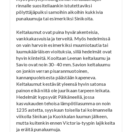
rinnalle suositellaankin istutettaviksi
pölyttäjäpuiksi samoihin aikoihin kukkivia
punaluumuja tai esimerkiksi Sinikoita.
Keltaluumut ovat puina hyvärakenteisia,
vankkakasvuisia ja terveitä. Myös hedelmissä
on vain harvoin esimerkiksi muumiotautia tai
luumukääriäisen vioituksia, sillä hedelmät ovat
hyvin kiinteitä. Kooltaan Leenan keltaluumu ja
Savio ovat noin 30- 40 mm. Savion keltaluumu
on jonkin verran pisaranmuotoinen,
kannanpuoleisesta päästään kapeneva.
Keltaluumut kestävät yleensä hyvin satonsa
painon eikä niitä ole juurikaan tarpeen leikata.
Hedelmät kypsyvät Pälkäneellä, jossa
kasvukauden tehoisa lämpötilasumma on noin
1235 astetta, syyskuun toisella tai kolmannella
viikolla Sinikan ja Kuokkalan luumun jälkeen,
mutta kuitenkin ennen Victoria-tyypin lajikkeita
ja eräitä punaluumuja.