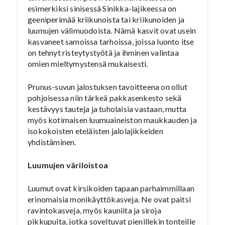
esimerkiksi sinisessä Sinikka-lajikeessa on
geeniperimää kriikunoista tai kriikunoiden ja
luumujen välimuodoista. Nämä kasvit ovat usein
kasvaneet samoissa tarhoissa, joissa luonto itse
on tehnyt risteytystyötä ja ihminen valintaa
omien mieltymystensä mukaisesti.
Prunus-suvun jalostuksen tavoitteena on ollut
pohjoisessa niin tärkeä pakkasenkesto sekä
kestävyys tauteja ja tuholaisia vastaan, mutta
myös kotimaisen luumuaineiston maukkauden ja
isokokoisten eteläisten jalolajikkeiden
yhdistäminen.
Luumujen väriloistoa
Luumut ovat kirsikoiden tapaan parhaimmillaan
erinomaisia monikäyttökasveja. Ne ovat paitsi
ravintokasveja, myös kauniita ja siroja
pikkupuita, jotka soveltuvat pienillekin tonteille