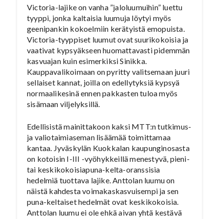
Victoria-lajike on vanha ”jaloluumuihin” luettu
tyyppi, jonka kaltaisia luumuja löytyi myös
geenipankin kokoelmiin kerätyistä emopuista.
Victoria-tyyppiset luumut ovat suurikokoisia ja
vaativat kypsyäkseen huomattavasti pidemmän
kasvuajan kuin esimerkiksi Sinikka.
Kauppavalikoimaan on pyritty valitsemaan juuri
sellaiset kannat, joilla on edellytyksiä kypsyä
normaalikesinä ennen pakkasten tuloa myös
sisämaan viljelyksillä.
Edellisistä mainittakoon kaksi MTT:n tutkimus-
ja valiotaimiaseman lisäämää toimittamaa
kantaa. Jyväskylän Kuokkalan kaupunginosasta
on kotoisin I-III -vyöhykkeillä menestyvä, pieni-
tai keskikokoisiapuna-kelta-oranssisia
hedelmiä tuottava lajike. Anttolan luumu on
näistä kahdesta voimakaskasvuisempi ja sen
puna-keltaiset hedelmät ovat keskikokoisia.
Anttolan luumu ei ole ehkä aivan yhtä kestävä