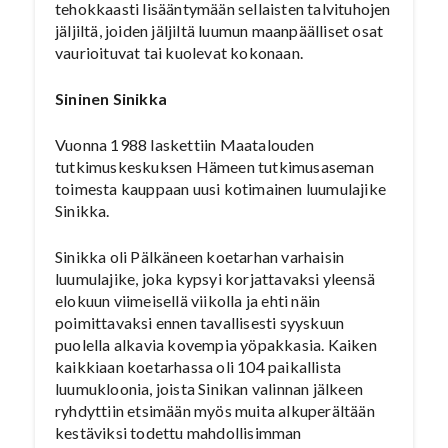
tehokkaasti lisääntymään sellaisten talvituhojen
jäljiltä, joiden jäljiltä luumun maanpäälliset osat
vaurioituvat tai kuolevat kokonaan.
Sininen Sinikka
Vuonna 1988 laskettiin Maatalouden
tutkimuskeskuksen Hämeen tutkimusaseman
toimesta kauppaan uusi kotimainen luumulajike
Sinikka.
Sinikka oli Pälkäneen koetarhan varhaisin
luumulajike, joka kypsyi korjattavaksi yleensä
elokuun viimeisellä viikolla ja ehti näin
poimittavaksi ennen tavallisesti syyskuun
puolella alkavia kovempia yöpakkasia. Kaiken
kaikkiaan koetarhassa oli 104 paikallista
luumukloonia, joista Sinikan valinnan jälkeen
ryhdyttiin etsimään myös muita alkuperältään
kestäviksi todettu mahdollisimman