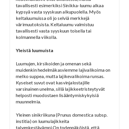
tavallisesti esimerkiksi Sinikka-luumu alkaa
kypsyä vasta syyskuun alkupuolella. Myös
keltaluumuissa oli jo selviä merkkejä
värimuutoksista. Keltaluumu valmistuu
tavallisesti vasta syyskuun toisella tai
kolmannella viikolla.
Yleistä luumuista
Luumujen, kirsikoiden ja omenan sekä
muidenkin hedelmäkasviemme lajivalikoima on
melko suppea, mutta lajikevalikoima runsas.
Kyseiset suvut ovat kasvinjalostajille
varsinainen unelma, sillä lajikkeetristeytyvät
helposti muodostaen lisääntymiskykyisiä
muunnelmia.
Yleinen sinikriikuna (Prunus domestica subsp.
institia) on luumulajikkeita
talvenkestävämpi.On todennäköistä, että