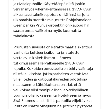
ja rivitalopihoille. Käytetäänpä niitä jonkin
verran myös viherrakentamisessa. 1990-luvun
alkuun asti taimikaupoissa oli lähinnä tarjolla
ulkomaisia tuontitaimia, mutta Pohjoismaiden
Geenipankin Prunus-projektin on kauppoihin
saatu runsas valikoima myös kotimaista
taimiainesta.
Prunusten suvuista on kerätty maatiaiskantoja
vanhoilta kulttuuripaikoilta ja istutettu
vertaleviin kokeisiin mm. Hämeen
tutkimusasemalle Pälkäneelle 1980-luvun
lopulla. Kokeiden perusteella on tehty valintoja
niistä lajikkeista, jotka parhaiten vastaisivat
viljelijöiden ja kotipuutahureiden odotuksia
maassamme. Lähtökohtana on olut, että
valikoima olisi monipuolinen ja värikylläinen.
Luumuja olisi jokaiseen tarkoitukseen ja myös
Sisä-Suomessa edullisilla paikoilla viljeltäviksi.
Puita on lisätty omajuurisina, joten ne pystyvät