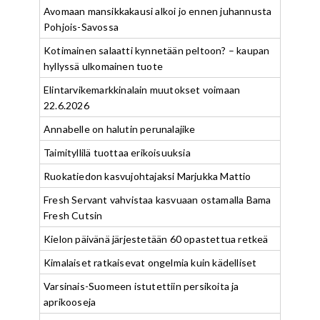
Avomaan mansikkakausi alkoi jo ennen juhannusta
Pohjois-Savossa
Kotimainen salaatti kynnetään peltoon? – kaupan
hyllyssä ulkomainen tuote
Elintarvikemarkkinalain muutokset voimaan
22.6.2026
Annabelle on halutin perunalajike
Taimityllilä tuottaa erikoisuuksia
Ruokatiedon kasvujohtajaksi Marjukka Mattio
Fresh Servant vahvistaa kasvuaan ostamalla Bama
Fresh Cutsin
Kielon päivänä järjestetään 60 opastettua retkeä
Kimalaiset ratkaisevat ongelmia kuin kädelliset
Varsinais-Suomeen istutettiin persikoita ja
aprikooseja