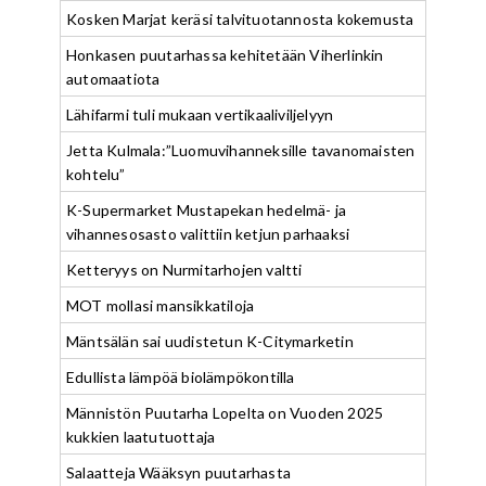
Kosken Marjat keräsi talvituotannosta kokemusta
Honkasen puutarhassa kehitetään Viherlinkin
automaatiota
Lähifarmi tuli mukaan vertikaaliviljelyyn
Jetta Kulmala:”Luomuvihanneksille tavanomaisten
kohtelu”
K-Supermarket Mustapekan hedelmä- ja
vihannesosasto valittiin ketjun parhaaksi
Ketteryys on Nurmitarhojen valtti
MOT mollasi mansikkatiloja
Mäntsälän sai uudistetun K-Citymarketin
Edullista lämpöä biolämpökontilla
Männistön Puutarha Lopelta on Vuoden 2025
kukkien laatutuottaja
Salaatteja Wääksyn puutarhasta