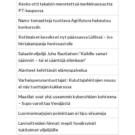
Kesko otti takaisin menetettyä markkinaosuutta
PT-kaupassa
Nams-tomaatteja tuottava Agrifutura hakeutuu
konkurssiin
Kotimaiset kasvikset nyt pääosassa Lidlissä – iso
hintakampanja heviosastolla
Salaatinviljelijä Juha Rautiainen:”Kaikille samat
säännöt – tai ei sääntöjä ollenkaan”
Alanteet kehittävät elämyspalvelua
Varhaisperunantuottajat: Kuluttajahintojen nousu
ei näy tuottajan kukkarossa
Maatilat ovat yhä useammin kyberuhkien kohteena
– Supo varoittaa Venäjästä
Luonnonmarjojen poimintaan ei tipu viisumeja
Lannoitteiden hinnat: mepit hyväksyivät
tukitoimet viljelijöille