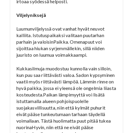
irtoaa syödessä helposti.
Viljelyniksejä
Luumunviljelyssä ovat vanhat hyvät neuvot
kalliita. Istutuspaikaksi valitaan puutarhan
parhain ja valoisinPaikka. Omenapuut voi
sijoittaa hiukan syrjemmällekin, sillä niiden
juuristo on luumua voimakkaampi.
Kukkasilmuja muodostuu kunnolla vain silloin,
kun puu saa riittävästi valoa. Sadon kypsyminen
vaatii myös riittävästi lämpöä. Lämmin rinne on
hyvä paikka, jossa ei yleensä ole ongelmia liiasta
kosteudesta.Paikan lämpimyyttä voi lisätä
istuttamalla alueen pohjoispuolelle
suojakasvillisuutta, niin että kylmät puhurit
eivät pääse tunkeutumaan tarhaan täydellä
voimallaan. Tästä huolimatta puut pitää tukea
nuorinaHyvin, niin että ne eivät pääse