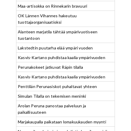
Maa-artisokka on Rinnekarin bravuuri
OK Lännen Vihannes hakeutuu
tuottajaorganisaatioksi
Alanteen marjatila tähtää ympärivuotiseen
tuotantoon
Lakstedtin puutarha elää ympäri vuoden
Kasvis-Kartano puhdistaa kaalia ympärivuoden
Perunakokeet jatkuvat Räpin tilalla
Kasvis-Kartano puhdistaa kaalia ympärivuoden
Penttilän Perunasiskot puhaltavat yhteen
Simulan Tilalla on tekemisen meninki
Arolan Peruna panostaa palveluun ja
paikallisuuteen
Marjakaupalla paikataan lomakuukauden myynti