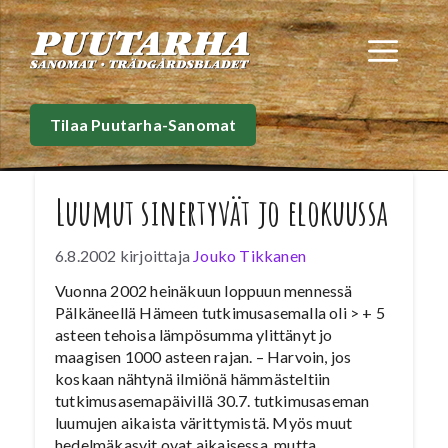
Siirry
sisältöön
Val
Tilaa Puutarha-Sanomat
Luumut sinertyvät jo elokuussa
6.8.2002
kirjoittaja
Jouko Tikkanen
Vuonna 2002 heinäkuun loppuun mennessä
Pälkäneellä Hämeen tutkimusasemalla oli > + 5
asteen tehoisa lämpösumma ylittänyt jo
maagisen 1000 asteen rajan. – Harvoin, jos
koskaan nähtynä ilmiönä hämmästeltiin
tutkimusasemapäivillä 30.7. tutkimusaseman
luumujen aikaista värittymistä. Myös muut
hedelmäkasvit ovat aikaisessa, mutta