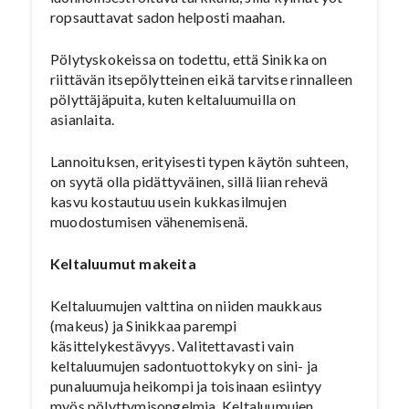
ropsauttavat sadon helposti maahan.
Pölytyskokeissa on todettu, että Sinikka on
riittävän itsepölytteinen eikä tarvitse rinnalleen
pölyttäjäpuita, kuten keltaluumuilla on
asianlaita.
Lannoituksen, erityisesti typen käytön suhteen,
on syytä olla pidättyväinen, sillä liian rehevä
kasvu kostautuu usein kukkasilmujen
muodostumisen vähenemisenä.
Keltaluumut makeita
Keltaluumujen valttina on niiden maukkaus
(makeus) ja Sinikkaa parempi
käsittelykestävyys. Valitettavasti vain
keltaluumujen sadontuottokyky on sini- ja
punaluumuja heikompi ja toisinaan esiintyy
myös pölyttymisongelmia. Keltaluumujen