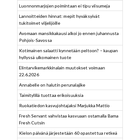
Luonnonmarjojen poimintaan ei tipu viisumeja
Lannoitteiden hinnat: mepit hyväksyivät
tukitoimet viljelijöille
Avomaan mansikkakausi alkoi jo ennen juhannusta
Pohjois-Savossa
Kotimainen salaatti kynnetään peltoon? – kaupan
hyllyssä ulkomainen tuote
Elintarvikemarkkinalain muutokset voimaan
22.6.2026
Annabelle on halutin perunalajike
Taimityllilä tuottaa erikoisuuksia
Ruokatiedon kasvujohtajaksi Marjukka Mattio
Fresh Servant vahvistaa kasvuaan ostamalla Bama
Fresh Cutsin
Kielon päivänä järjestetään 60 opastettua retkeä