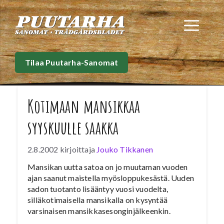
Siirry
sisältöön
Val
Tilaa Puutarha-Sanomat
Kotimaan mansikkaa
syyskuulle saakka
2.8.2002
kirjoittaja
Jouko Tikkanen
Mansikan uutta satoa on jo muutaman vuoden
ajan saanut maistella myösloppukesästä. Uuden
sadon tuotanto lisääntyy vuosi vuodelta,
silläkotimaisella mansikalla on kysyntää
varsinaisen mansikkasesonginjälkeenkin.