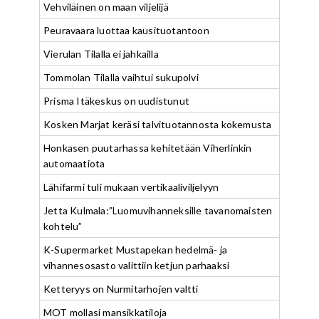
Vehviläinen on maan viljelijä
Peuravaara luottaa kausituotantoon
Vierulan Tilalla ei jahkailla
Tommolan Tilalla vaihtui sukupolvi
Prisma Itäkeskus on uudistunut
Kosken Marjat keräsi talvituotannosta kokemusta
Honkasen puutarhassa kehitetään Viherlinkin
automaatiota
Lähifarmi tuli mukaan vertikaaliviljelyyn
Jetta Kulmala:”Luomuvihanneksille tavanomaisten
kohtelu”
K-Supermarket Mustapekan hedelmä- ja
vihannesosasto valittiin ketjun parhaaksi
Ketteryys on Nurmitarhojen valtti
MOT mollasi mansikkatiloja