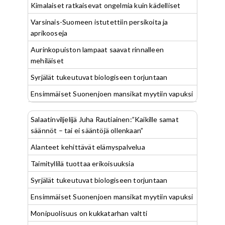
Kimalaiset ratkaisevat ongelmia kuin kädelliset
Varsinais-Suomeen istutettiin persikoita ja
aprikooseja
Aurinkopuiston lampaat saavat rinnalleen
mehiläiset
Syrjälät tukeutuvat biologiseen torjuntaan
Ensimmäiset Suonenjoen mansikat myytiin vapuksi
Salaatinviljelijä Juha Rautiainen:”Kaikille samat
säännöt – tai ei sääntöjä ollenkaan”
Alanteet kehittävät elämyspalvelua
Taimityllilä tuottaa erikoisuuksia
Syrjälät tukeutuvat biologiseen torjuntaan
Ensimmäiset Suonenjoen mansikat myytiin vapuksi
Monipuolisuus on kukkatarhan valtti