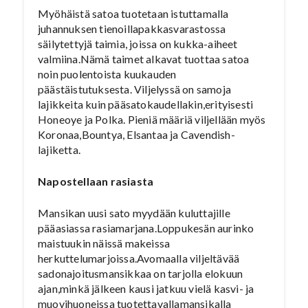
Myöhäistä satoa tuotetaan istuttamalla
juhannuksen tienoillapakkasvarastossa
säilytettyjä taimia, joissa on kukka-aiheet
valmiina.Nämä taimet alkavat tuottaa satoa
noin puolentoista kuukauden
päästäistutuksesta. Viljelyssä on samoja
lajikkeita kuin pääsatokaudellakin,erityisesti
Honeoye ja Polka. Pieniä määriä viljellään myös
Koronaa,Bountya, Elsantaa ja Cavendish-
lajiketta.
Napostellaan rasiasta
Mansikan uusi sato myydään kuluttajille
pääasiassa rasiamarjana.Loppukesän aurinko
maistuukin näissä makeissa
herkuttelumarjoissa.Avomaalla viljeltävää
sadonajoitusmansikkaa on tarjolla elokuun
ajan,minkä jälkeen kausi jatkuu vielä kasvi- ja
muovihuoneissa tuotettavallamansikalla