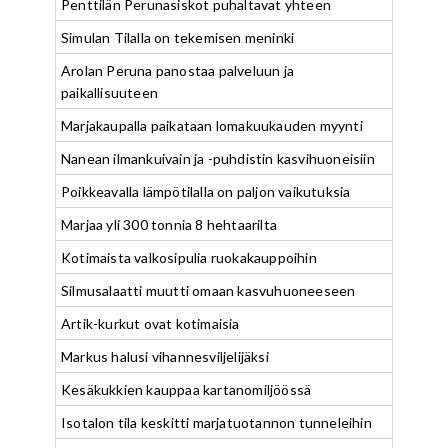
Penttilän Perunasiskot puhaltavat yhteen
Simulan Tilalla on tekemisen meninki
Arolan Peruna panostaa palveluun ja
paikallisuuteen
Marjakaupalla paikataan lomakuukauden myynti
Nanean ilmankuivain ja -puhdistin kasvihuoneisiin
Poikkeavalla lämpötilalla on paljon vaikutuksia
Marjaa yli 300 tonnia 8 hehtaarilta
Kotimaista valkosipulia ruokakauppoihin
Silmusalaatti muutti omaan kasvuhuoneeseen
Artik-kurkut ovat kotimaisia
Markus halusi vihannesviljelijäksi
Kesäkukkien kauppaa kartanomiljöössä
Isotalon tila keskitti marjatuotannon tunneleihin