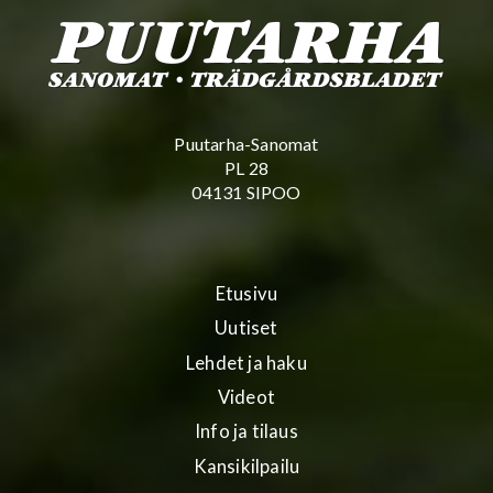
Puutarha-Sanomat
PL 28
04131 SIPOO
Etusivu
Uutiset
Lehdet ja haku
Videot
Info ja tilaus
Kansikilpailu