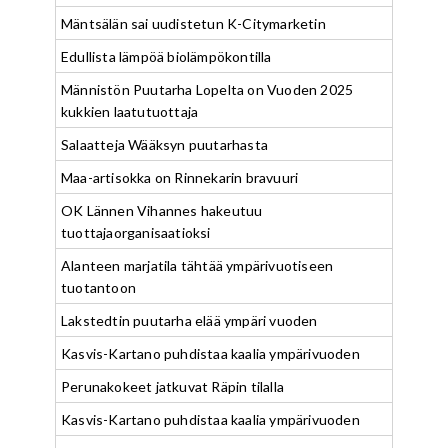
Mäntsälän sai uudistetun K-Citymarketin
Edullista lämpöä biolämpökontilla
Männistön Puutarha Lopelta on Vuoden 2025
kukkien laatutuottaja
Salaatteja Wääksyn puutarhasta
Maa-artisokka on Rinnekarin bravuuri
OK Lännen Vihannes hakeutuu
tuottajaorganisaatioksi
Alanteen marjatila tähtää ympärivuotiseen
tuotantoon
Lakstedtin puutarha elää ympäri vuoden
Kasvis-Kartano puhdistaa kaalia ympärivuoden
Perunakokeet jatkuvat Räpin tilalla
Kasvis-Kartano puhdistaa kaalia ympärivuoden