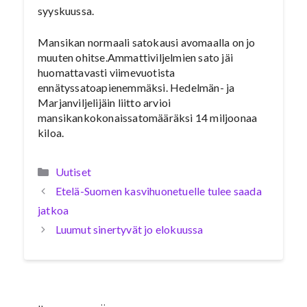
syyskuussa.
Mansikan normaali satokausi avomaalla on jo
muuten ohitse.Ammattiviljelmien sato jäi
huomattavasti viimevuotista
ennätyssatoapienemmäksi. Hedelmän- ja
Marjanviljelijäin liitto arvioi
mansikankokonaissatomääräksi 14 miljoonaa
kiloa.
Kategoriat
Uutiset
Etelä-Suomen kasvihuonetuelle tulee saada
jatkoa
Luumut sinertyvät jo elokuussa