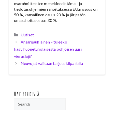
osarahoitteisten menekinedistämis- ja
tiedotusohjelmien rahoituksessa EU:n osuus on
50 %, kansallinen osuus 20 % ja järjestön
omarahoitusosuus 30 %.
Kategoriat
Uutiset
Ansarijauhiainen – tuleeko
kasvihuonetuholaisesta pohjoisen uusi
vieraslaji?
Neuvojat valitaan tarjouskilpailulla
Hae lehdistä