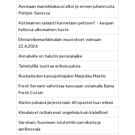
Avomaan mansikkakausi alkoi jo ennen juhannusta
Pohjois-Savossa
Kotimainen salaatti kynnetään peltoon? – kaupan
hyllyssä ulkomainen tuote
Elintarvikemarkkinalain muutokset voimaan
22.6.2026
Annabelle on halutin perunalajike
Taimityllilä tuottaa erikoisuuksia
Ruokatiedon kasvujohtajaksi Marjukka Mattio
Fresh Servant vahvistaa kasvuaan ostamalla Bama
Fresh Cutsin
Kielon päivänä järjestetään 60 opastettua retkeä
Kimalaiset ratkaisevat ongelmia kuin kädelliset
Varsinais-Suomeen istutettiin persikoita ja
aprikooseja