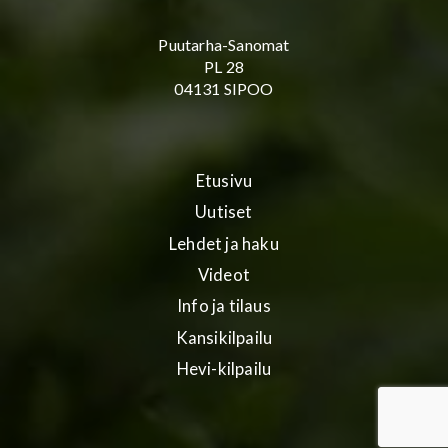
Puutarha-Sanomat
PL 28
04131 SIPOO
Etusivu
Uutiset
Lehdet ja haku
Videot
Info ja tilaus
Kansikilpailu
Hevi-kilpailu