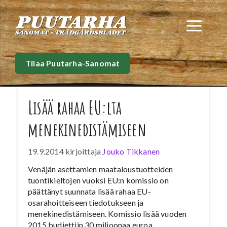
Siirry
sisältöön
Val
Tilaa Puutarha-Sanomat
Lisää rahaa EU:lta
menekinedistämiseen
19.9.2014
kirjoittaja
Jouko Tikkanen
Venäjän asettamien maataloustuotteiden
tuontikieltojen vuoksi EU:n komissio on
päättänyt suunnata lisää rahaa EU-
osarahoitteiseen tiedotukseen ja
menekinedistämiseen. Komissio lisää vuoden
2015 budjettiin 30 miljoonaa euroa.