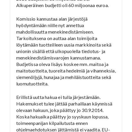
Alkuperäinen budjetti oli 60 miljoonaa euroa.
Komissio kannustaa alan järjestöjä
hyödyntämään niille nyt annettua
mahdollisuutta menekinedistämiseen.
Tarkoituksena on auttaa alan toimijoita
löytämään tuotteilleen uusia markkinoita sekä
unionin sisällä että ulkopuolella tiedotus- ja
menekinedistämisvarojen kannustamana.
Budjetissa oleva lisäys koskee mm. maitoa ja
maitotuotteita, tuoreita hedelmiä ja vihanneksia,
siemenöljyjä, hunajaa ja mehiläistuotteita sekä
luomutuotteita.
Erillistä uutta hakua ei tulla järjestämään.
Hakemukset tulee jättää parhaillaan käynnissä
olevaan hakuun, joka päättyy jo 30.9.2014.
Koska hakuaika päättyy jo syyskuun lopussa,
toimeenpanijan kilpailutusta ennen
ohjelmaehdotuksen jättämistä ei vaadita. EU-