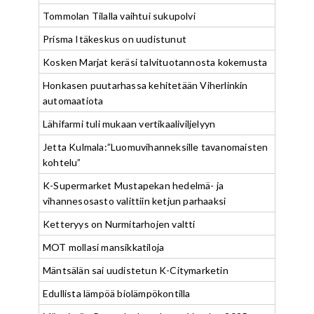
Tommolan Tilalla vaihtui sukupolvi
Prisma Itäkeskus on uudistunut
Kosken Marjat keräsi talvituotannosta kokemusta
Honkasen puutarhassa kehitetään Viherlinkin
automaatiota
Lähifarmi tuli mukaan vertikaaliviljelyyn
Jetta Kulmala:”Luomuvihanneksille tavanomaisten
kohtelu”
K-Supermarket Mustapekan hedelmä- ja
vihannesosasto valittiin ketjun parhaaksi
Ketteryys on Nurmitarhojen valtti
MOT mollasi mansikkatiloja
Mäntsälän sai uudistetun K-Citymarketin
Edullista lämpöä biolämpökontilla