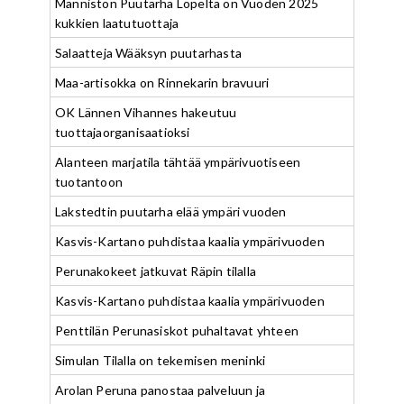
Männistön Puutarha Lopelta on Vuoden 2025
kukkien laatutuottaja
Salaatteja Wääksyn puutarhasta
Maa-artisokka on Rinnekarin bravuuri
OK Lännen Vihannes hakeutuu
tuottajaorganisaatioksi
Alanteen marjatila tähtää ympärivuotiseen
tuotantoon
Lakstedtin puutarha elää ympäri vuoden
Kasvis-Kartano puhdistaa kaalia ympärivuoden
Perunakokeet jatkuvat Räpin tilalla
Kasvis-Kartano puhdistaa kaalia ympärivuoden
Penttilän Perunasiskot puhaltavat yhteen
Simulan Tilalla on tekemisen meninki
Arolan Peruna panostaa palveluun ja