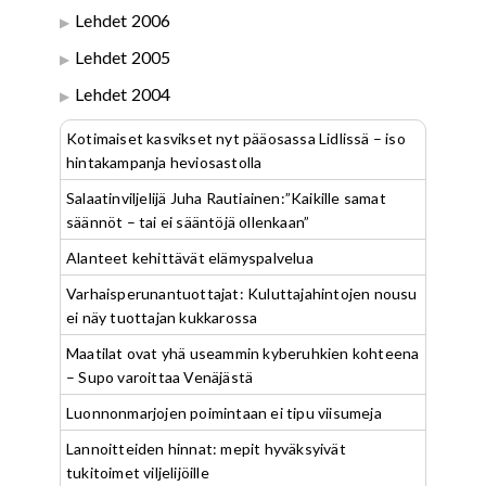
Lehdet 2006
Lehdet 2005
Lehdet 2004
Kotimaiset kasvikset nyt pääosassa Lidlissä – iso
hintakampanja heviosastolla
Salaatinviljelijä Juha Rautiainen:”Kaikille samat
säännöt – tai ei sääntöjä ollenkaan”
Alanteet kehittävät elämyspalvelua
Varhaisperunantuottajat: Kuluttajahintojen nousu
ei näy tuottajan kukkarossa
Maatilat ovat yhä useammin kyberuhkien kohteena
– Supo varoittaa Venäjästä
Luonnonmarjojen poimintaan ei tipu viisumeja
Lannoitteiden hinnat: mepit hyväksyivät
tukitoimet viljelijöille