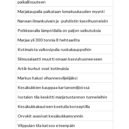
paikallisuuteen
Marjakaupalla paikataan lomakuukauden myynti
Nanean ilmankuivain ja -puhdistin kasvihuoneisiin
Poikkeavalla lämpötilalla on paljon vaikutuksia
Marjaa yli 300 tonnia 8 hehtaarilta
Kotimaista valkosipulia ruokakauppoihin
Silmusalaatti muutti omaan kasvuhuoneeseen
Artik-kurkut ovat kotimaisia
Markus halusi vihannesviljelijäksi
Kesäkukkien kauppaa kartanomiljöössä
Isotalon tila keskitti marjatuotannon tunneleihin
Kesäkukkakauteen koetulla konseptilla
Orvokit avasivat kesäkukkamyynnin
Vilppulan tila katsoo eteenpäin