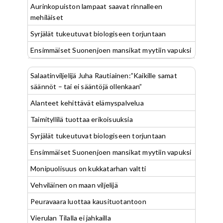
Aurinkopuiston lampaat saavat rinnalleen
mehiläiset
Syrjälät tukeutuvat biologiseen torjuntaan
Ensimmäiset Suonenjoen mansikat myytiin vapuksi
Salaatinviljelijä Juha Rautiainen:”Kaikille samat
säännöt – tai ei sääntöjä ollenkaan”
Alanteet kehittävät elämyspalvelua
Taimityllilä tuottaa erikoisuuksia
Syrjälät tukeutuvat biologiseen torjuntaan
Ensimmäiset Suonenjoen mansikat myytiin vapuksi
Monipuolisuus on kukkatarhan valtti
Vehviläinen on maan viljelijä
Peuravaara luottaa kausituotantoon
Vierulan Tilalla ei jahkailla